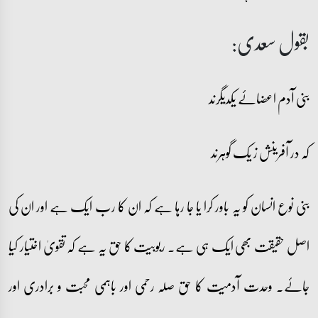
بقول سعدی:
بنی آدم اعضائے یکدیگرند
کہ در آفرینش ز یک گوہرند
بنی نوع انسان کو یہ باور کرا یا جا رہا ہے کہ ان کا رب ایک ہے اور ان کی
اصل حقیقت بھی ایک ہی ہے۔ ربوبیت کا حق یہ ہے کہ تقویٰ اختیار کیا
جائے۔ وحدت آدمیت کا حق صلہ رحمی اور باہمی محبت و برادری اور