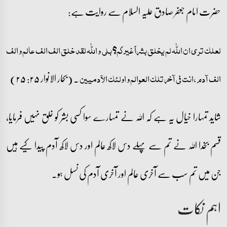
حضرت امام جعفر صادق علیہ السلام سے روایت ہے:
لعلک تری ان اللّٰہ لم یخلق بشراً غیرکم؟ بلی و اللّٰہ لقد خلق الف الف عالم و الف
۔ (بحار الانوار ۲۵: ۲۵)
الف آدم، انت فی آخر تلک العوالم و اولئک الآدمیین
شاید تمہارا خیال یہ ہے کہ اللہ نے تمہارے سوا کسی بشر کو خلق نہیں فرمایا،
قسم بخدا اللہ نے تم سے پہلے دس لاکھ عالم اور دس لاکھ آدم پیدا کیے ہیں
جن میں تم سب سے آخری عالم اور آخری آدم کی نسل ہو۔
اہم نکات