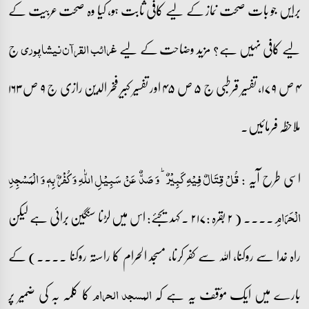
برایں جو بات صحت نماز کے لیے کافی ثابت ہو، کیا وہ صحت عربیت کے
لیے کافی نہیں ہے؟ مزید وضاحت کے لیے
ج
غرائب القرآن نیشاپوری
۴ ص ۱۷۹، تفسیر قرطبی ج ۵ ص ۴۵ اور تفسیر کبیر فخر الدین رازی ج ۹ ص ۱۶۳
ملاحظہ فرمائیں۔
اسی طرح آیہ :
قُلۡ قِتَالٌ فِیۡہِ کَبِیۡرٌ ؕ وَ صَدٌّ عَنۡ سَبِیۡلِ اللّٰہِ وَ کُفۡرٌۢ بِہٖ وَ الۡمَسۡجِدِ
۔۔۔۔ ( ۲ بقرہ :۲۱۷ ۔ کہدیجئے: اس میں لڑنا سنگین برائی ہے لیکن
الۡحَرَامِ
راہ خدا سے روکنا، اللہ سے کفر کرنا، مسجد الحرام کا راستہ روکنا ۔۔۔۔) کے
بارے میں ایک مؤقف یہ ہے کہ
کا کلمہ بہ کی ضمیر پر
المسجد الحرام