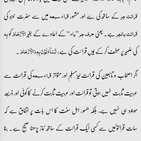
کے ساتھ کی ہے اور مشہور
میں سے حضرت حمزہ کی
قرائت جر
قراء سبعہ
ہے۔ یعنی
کے اعادے کے بغیر
کو
قرائت بالجر
حرف جر ’’باء‘‘
الۡاَرۡحَامَ
بِہ
کی ضمیر پر عطف کر کے یوں قرا ئت کی ہے:
۔
تَسَآءَلُوۡنَ بِہٖ وَ الۡاَرۡحَامَ
اگر اصحاب و تابعین کی قرائت نیزمسلّم اور متواتر
کی قرائت سے
قراء سبعہ
عربیت ثابت نہیں ہوتی تو قرائت اور عربیت ثابت کرنے کا کوئی اور ذریعہ
موجود ہی نہیں ہے، بلکہ جمہور اہل سنت کا اس بات پر اتفاق ہے کہ
سات قرائتوںمیں سے کسی ایک قرائت کے ساتھ نماز پڑھنا صحیح ہے۔ بنا