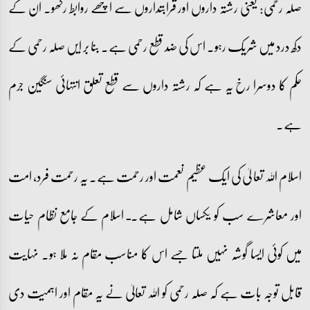
صلہ رحمی: یعنی رشتہ داروں اور قرابتداروں سے اچھے روابط رکھو۔ ان کے
دکھ درد میں شریک رہو۔ اس کی ضد قطع رحمی ہے۔ بنا بر ایں صلہ رحمی کے
حکم کا دوسرا رخ یہ ہے کہ رشتہ داروں سے قطع تعلق انتہائی سنگین جرم
ہے۔
اسلام اللہ تعا لیٰ کی ایک عظیم نعمت اور رحمت ہے۔ یہ رحمت فرد، امت
اور معاشرے سب کو یکساں شامل ہے۔ـ اسلام کے جامع نظام حیات
میں کوئی ایسا گوشہ نہیں ملتا جسے اس کا مناسب مقام نہ ملا ہو۔ نہایت
قابل توجہ بات ہے کہ صلہ رحمی کو اللہ تعالیٰ نے یہ مقام اور اہمیت دی