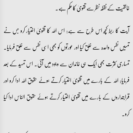
خالقیت کے نقطہ نظر سے تقویٰ کا حکم ہے۔
آیت کا ربط کچھ اس طرح سے ہے: اس اللہ کا تقویٰ اختیار کرو جس نے
تمہیں نفس واحدہ سے خلق کیا اور عورتوں کو بھی اسی نفس سے خلق فرمایا۔
تمہاری کثرت بھی ایک ہی خاندان سے وجود میں آئی۔ اس تمہید کے بعد
فرمایا: اللہ کے بارے میں تقویٰ اختیار کرتے ہوئے حقوق اللہ ادا کرو اور
قرابتداروں کے بارے میں تقویٰ اختیار کرتے ہوئے حقوق الناس ادا کیا
کرو۔