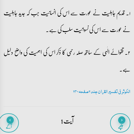
۱۔ قدیم جاہلیت نے عورت سے اس کی انسانیت جب کہ جدید جاہلیت
نے عورت سے اس کی نسوانیت سلب کی ہے۔
۲۔ تقوائے الٰہی کے ساتھ صلہ رحمی کا ذکر اس کی اہمیت کی واضح دلیل
ہے۔
الکوثر فی تفسیر القران جلد 2 صفحہ 240
آیت 1
پیچھے
آگے