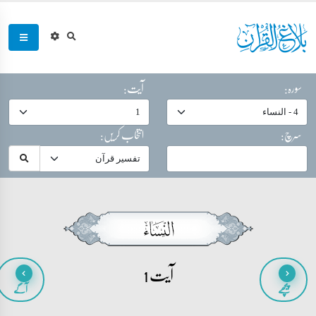
سورہ:
آیت:
سرچ:
انتخاب کریں:
آیت 1
پیچھے
آگے