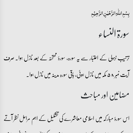
بِسۡمِ اللّٰہِ الرَّحۡمٰنِ الرَّحِیۡمِ
سورۃ النساء
ترتیب نزولی کے اعتبار سے یہ سورہ، سورۂ ممتحنہ کے بعد نازل ہوا۔ صرف
آیت نمبر ۵۸ مکہ میں نازل ہوئی، باقی سورہ مدینہ میں نازل ہوا۔
مضامین اور مباحث
اس سورۂ مبارکہ میں اسلامی معاشرے کی تشکیل کے اہم مراحل نظر آتے