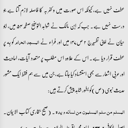
عطف نہیں ہے، کیونکہ اس صورت میں و کفر بہ کا فاصلہ لازم آتا ہے جو
درست نہیں ہے۔ جب کہ ابن مالک نے شواہد التوضیح صفحہ ۵۴ میں، ابو
حیان نے اپنی تفسیرج ۲ ص۱۴۷ میں اور فراء نے
کو
پر
المسجد الحرام
بِہ
عطف قرار دیا ہے۔ اس کے علاوہ اس مطلب پر متعدد آیات، احادیث
اور عربی اشعار سے بھی استشہاد کیا جاتا ہے، جن میں سے ہم فقط ایک مشہور
حدیث نبوی (ص)کو بطور شاہد پیش کرتے ہیں:
۔ (صحیح بخاری کتاب الایمان۔
المسلم من سلم المسلمون من لسانہ و یدہ
اصول الکافی ۲ : ۲۳۳۔ امام محمد باقر علیہ السلام سے روایت ہے)