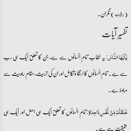
(
) نگران۔
ر ق ب
تفسیر آیات
یہ خطاب تمام انسانوں سے ہے، جن کا تعلق ایک ہی رب
یٰۤاَیُّہَا النَّاسُ:
سے ہے۔ تمام انسانوں کا ارتقا و تکامل اور ان کی تربیت، مقام ربوبیت سے
مربوط ہے۔
تمام انسانوں کا تعلق ایک ہی اصل اور ایک ہی
خَلَقَکُمۡ مِّنۡ نَّفۡسٍ وَّاحِدَۃٍ:
حقیقت سے ہے۔