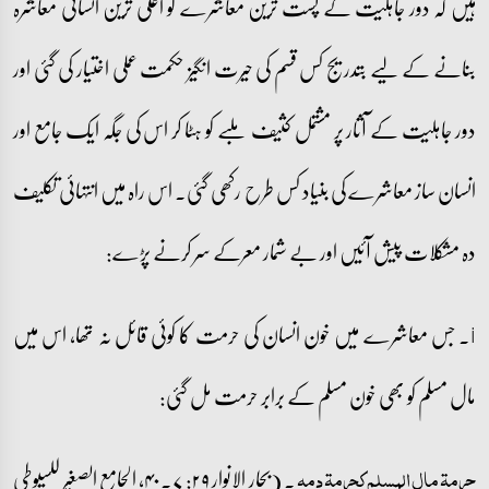
ہیں کہ دور جاہلیت کے پست ترین معاشرے کو اعلیٰ ترین انسانی معاشرہ
بنانے کے لیے بتدریج کس قسم کی حیرت انگیز حکمت عملی اختیار کی گئی اور
دور جاہلیت کے آثار پر مشتمل کثیف ملبے کو ہٹا کر اس کی جگہ ایک جامع اور
انسان ساز معاشرے کی بنیاد کس طرح رکھی گئی۔ اس راہ میں انتہائی تکلیف
دہ مشکلات پیش آئیں اور بے شمار معرکے سر کرنے پڑے:
i۔ جس معاشرے میں خون انسان کی حرمت کا کوئی قائل نہ تھا، اس میں
مال مسلم کو بھی خون مسلم کے برابر حرمت مل گئی:
۔ (بحار الانوار ۲۹: ۷۔۴۰، الجامع الصغیر للسیوطی
حرمۃ مال المسلم کحرمۃ دمہ