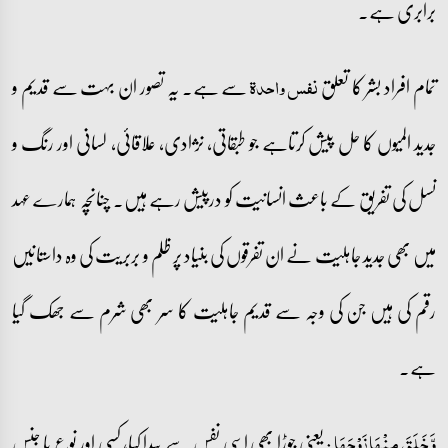
برابری ہے۔
تمام افراد بشر کا تعلق
سے ہے۔ یہ تصور ان بہت سے قدیم و
نفس واحدۃ
جدید المیوں کا حل پیش کرتاہے جو طبقاتی، نژادی، علاقائی، لسانی اور رنگ و
نسل کی تفریق کے باعث انسانیت کو درپیش رہے ہیں۔ چنانچہ ہمارے عہد
میں بھی جدید جاہلیت نے ان تفرقوں کی بنیاد پر ظلم و بربریت کی وہ داستانیں
رقم کی ہیں جن کی وجہ سے قدیم جاہلیت کا سر بھی شرم سے جھک گیا
ہے۔
: یعنی جوڑا بھی اسی نفس سے پیدا کیا، کسی اور نوع یا جنس
وَّ خَلَقَ مِنۡہَا زَوۡجَہَا