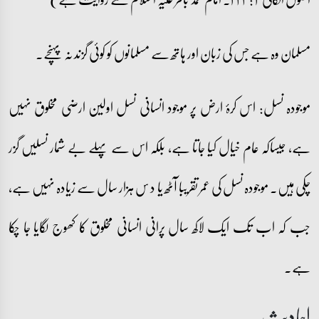
مسلمان وہ ہے جس کی زبان اور ہاتھ سے مسلمانوں کو کوئی گزند نہ پہنچے۔
موجودہ نسل: اس کرۂ ارض پر موجود انسانی نسل اولین ارضی مخلوق نہیں
ہے، جیساکہ عام خیال کیا جاتا ہے، بلکہ اس سے پہلے بے شمار نسلیں گزر
چکی ہیں۔ موجودہ نسل کی عمر تقریبا آٹھ یا د س ہزار سال سے زیادہ نہیں ہے،
جب کہ اب تک ایک لاکھ سال پرانی انسانی مخلوق کا کھوج لگایا جا چکا
ہے۔
احادیث