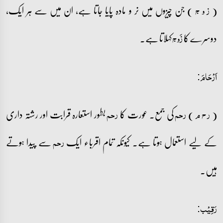
(
) جن چیزوں میں نر و مادہ پایا جاتا ہے، ان میں سے ہر ایک،
ز و ج
دوسرے کا
کہلاتا ہے۔
زَوج
اَرۡحَامَ:
(
)
کی جمع۔ عورت کا
بطور استعارہ قرابت اور رشتہ داری
ر ح م
رحم
رحم
کے لیے استعمال ہوتا ہے۔ کیونکہ تمام اقرباء ایک
سے پیدا ہوتے
رحم
ہیں۔
رَقِیۡب: