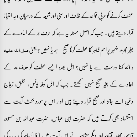
عطف کرنے کو عربی قواعد کے خلاف اور سنی اور شیعہ کے درمیان وجہ امتیاز
قرار دیتے ہیں۔ جب کہ اصل مسئلہ یہ ہے کہ حرف جر کے اعادے کے
بغیر مجرور ضمیر پر اسم ظاہر کا عطف کرنا صحیح ہے یا نہیں؟ یعنی
صلی اللہ علیہ
کہنا درست ہے یا نہیں؟ اہل بصرہ ایسے عطف کو
کے
و آلہ
حرف جر
اعادے کے بغیر صحیح نہیں سمجھتے۔ جب کہ اہل کوفہ یونس، اخفش، زجاج
وغیرہ اسے جائز اور صحیح قرار دیتے ہیں او ر اس پر مورد بحث آیت سے
استشہاد بھی کرتے ہیں کہ حضرت ابن عباس، حضرت عبد اللہ بن مسعود،
قاسم، مجاہد، قتادہ اور دیگر مشاہیر نے اس آیت میں {وَالْاَرْحَام کی
کی
میم