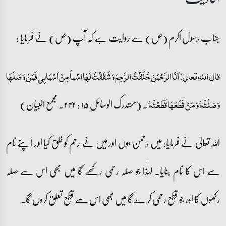
جناب رسول اکرم (ص) سے روایت ہے کہ آپ (ص) نے فرمایا :
قال اللہ تعالیٰ: اَنَا الرَّحْمَنُ خَلَقْتُ الرَّحِمَ وَ شَقَقْتُ لَھَا اسْماً مِنْ اَسْمَائِی فَمَنْ وَ صَلَھَا
۔ (مستدرک الوسائل ۱۵ : ۲۴۲۔ مجمع البیان)
وَ صَلْتُہُ وَ مَنْ قَطَعَھَا قَطَعْتُہُ
اللہ تعالیٰ نے فرمایا: میں رحمن ہوں اور میں نے رحم کو خلق کیا اور اپنے نام
سے اس کا نام بنایا۔ لہٰذا جو صلہ رحمی رکھے گا میں بھی اس سے صلہ
رکھوں گا اور جو قطع رحمی کرے گا میں بھی اس سے قطع تعلق کروں گا۔