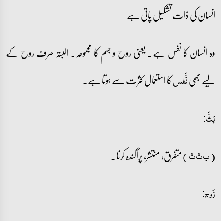
انسان کی ذات تشکیل پاتی ہے
وہ انسان کا نفس ہے۔ یعنی روح و جسم کا مجموعہ۔ البتہ صرف روح کے
لیے بھی
کا استعمال کثرت سے ہوتا ہے۔
نَّفس
بَثَّ:
(
) متفرق، منتشر، پراگندہ کرنا۔
ب ث ث
زَوج: