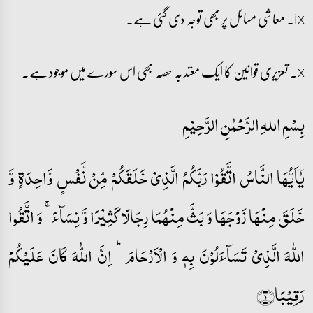
ix۔ معاشی مسائل پر بھی توجہ دی گئی ہے۔
x۔ تعزیری قوانین کا ایک معتد بہ حصہ بھی اس سورے میں موجود ہے۔
بِسْمِ اللہِ الرَّحْمٰنِ الرَّحِيْمِ
یٰۤاَیُّہَا النَّاسُ اتَّقُوۡا رَبَّکُمُ الَّذِیۡ خَلَقَکُمۡ مِّنۡ نَّفۡسٍ وَّاحِدَۃٍ وَّ
خَلَقَ مِنۡہَا زَوۡجَہَا وَ بَثَّ مِنۡہُمَا رِجَالًا کَثِیۡرًا وَّ نِسَآءً ۚ وَ اتَّقُوا
اللّٰہَ الَّذِیۡ تَسَآءَلُوۡنَ بِہٖ وَ الۡاَرۡحَامَ ؕ اِنَّ اللّٰہَ کَانَ عَلَیۡکُمۡ
رَقِیۡبًا﴿۱﴾