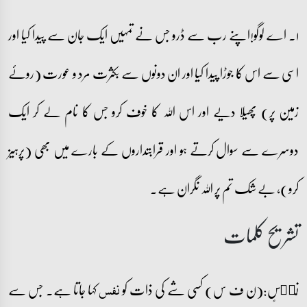
۱۔ اے لوگو!اپنے رب سے ڈرو جس نے تمہیں ایک جان سے پیدا کیا اور
اسی سے اس کا جوڑا پیدا کیا اور ان دونوں سے بکثرت مرد و عورت (روئے
زمین پر) پھیلا دیے اور اس اللہ کا خوف کرو جس کا نام لے کر ایک
دوسرے سے سوال کرتے ہو اور قرابتداروں کے بارے میں بھی (پرہیز
کرو)، بے شک تم پر اللہ نگران ہے۔
تشریح کلمات
نَّفۡسٍ:(ن ف س) کسی شے کی ذات کو
کہا جاتا ہے۔ جس سے
نفس