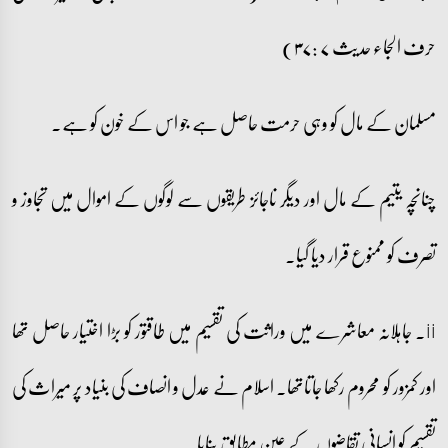
حرف الجاء حدیث ۷ :۳۷)
مسلمان کے مال کو وہی حرمت حاصل ہے جو اس کے خون کو ہے۔
چنانچہ یتیم کے مال اور دیگر ناجائز طریقوں سے لوگوں کے اموال میں تجاوز و
تصرف کو ممنوع قرار دیا گیا۔
ii۔ جاہلانہ معاشرے میں وراثت کی تقسیم میں طاقتور کو بڑا اختیار حاصل تھا
اور کمزور کو محروم رکھا جاتاتھا۔ اسلام نے عدل و انصاف کی بنیاد پر میراث کی
تقسیم کو انسانی تقاضوں کے عین مطابق بنایا۔