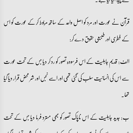
قرآن نے عورت اور مرد کو اصل واحد کے ساتھ مربوط کر کے عورت کو اس
کے فطری اور طبیعی حقوق دے کر:
الف: قدیم جاہلیت کے اس فرسودہ تصور کو رد کر دیا جس کے تحت عورت
سے اس کی انسانیت سلب کی گئی تھی اور اسے نجس اور شر محض قرار دیا گیا
تھا۔
ب: جدید جاہلیت کے اس ناپاک تصور کو بھی مسترد فرما دیا جس کے تحت