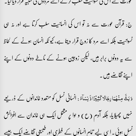
عورت سے اس کی نسوانیت سلب کر کے اسے مردوں کی شبیہ قرار دیا گیا۔
ج: قرآن عورت سے نہ تو اس کی انسانیت سلب کرتا ہے اور نہ ہی
نسوانیت بلکہ اسے مرد کا زوج قرار دیتا ہے، کیو نکہ انسان ہونے کے لحاظ
سے یہ دونوں برابر ہیں، لیکن زوجین ہونے کے ناطے دونوں کے اپنے
اپنے تقاضے ہیں۔
: انسانی نسل کو متعدد خاندانوں کے ذریعے
وَ بَثَّ مِنۡہُمَا رِجَالًا کَثِیۡرًا وَّ نِسَآءً
نہیں پھیلایا، بلکہ آدم (ع) و حوا پر مشتمل ایک ہی خاندان سے افزائش
نسل ہوئی۔ اسی لیے تمام انسانوں کے فطری اور طبیعی تقاضے ایک جیسے