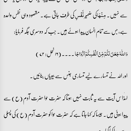
سے نہیں۔
کی ضمیر
کی طرف جاتی ہے۔ مقصود وہی نفس واحدہ
مِنْھَا
نَّفْسٍ
ہے، جس سے تمام انسان پیدا ہوئے ہیں۔ جب کہ دوسری جگہ فرمایا:
۔۔۔۔ (۱۶ نحل: ۷۲)
وَ اللّٰہُ جَعَلَ لَکُمۡ مِّنۡ اَنۡفُسِکُمۡ اَزۡوَاجًا
اور اللہ نے تمہارے لیے تمہاری جنس سے بیویاں بنائیں۔
لہٰذا س آیت سے یہ ثابت نہیں ہوتا کہ حضرت حوا حضرت آدم (ع) سے
پیدا ہوئی ہیں۔ جیسا کہ کہا جاتا ہے کہ حضرت حوا کو حضرت آدم (ع) کی پسلی
سے پیدا کیا گیا ہے۔