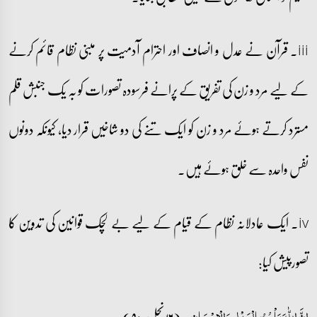
iii۔ قرآن نے عدل و انصاف اور احترام آدمیت پر مبنی نظام قائم کرنے
کے لیے مرد و زن کی تفریق کے پرانے فرسودہ تصورات کو بہ یک جنبش قلم
مسترد کرتے ہوئے مرد و زن کو ایک تنے کی دو شاخیں قرار دیا، کیونکہ دونوں
نفس واحدہ سے خلق ہوئے ہیں۔
iv۔ ایک عادلانہ نظام کے قیام کے لیے بے لچک قوانین کی تدوین کا
تصورپیش کیا:
۔ (۱۶ نحل:۹۰)
اِنَّ اللّٰہَ یَاۡمُرُ بِالۡعَدۡلِ وَ الۡاِحۡسَانِ