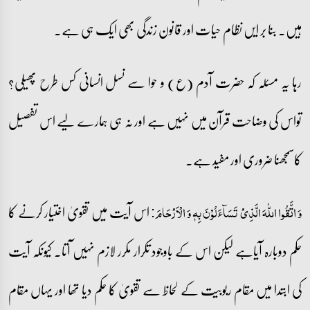
ہیں۔ بنا بر ایں نظام حیات اور قانون زندگی بھی ایک ہی ہے۔
رہا یہ مسئلہ کہ حضرت آدم (ع) و حوا سے نسل انسانی کس طرح پھیلی؟
تواس کی وضاحت قرآن میں نہیں ہے اور نہ ہی ہمارے لیے اس تفصیل
کاسمجھنا ضروری اور مفید ہے۔
اس آیت میں تقویٰ اختیار کرنے کا
وَ اتَّقُوا اللّٰہَ الَّذِیۡ تَسَآءَلُوۡنَ بِہٖ وَ الۡاَرۡحَامَ:
حکم دوبارہ آیاہے لیکن اس کے باوجود تکرار مکرر لازم نہیں آتا۔ کیونکہ آیت
کی ابتدا میں مقام ربوبیت کے لحاظ سے تقویٰ کا حکم دیا تھا اور یہاں مقام