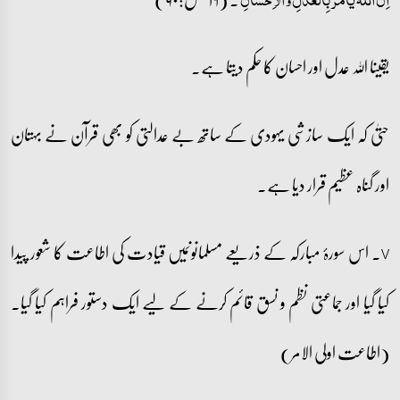
یقینا اللہ عدل اور احسان کا حکم دیتا ہے۔
حتیٰ کہ ایک سازشی یہودی کے ساتھ بے عدالتی کو بھی قرآن نے بہتان
اور گناہ عظیم قرار دیا ہے۔
v۔ اس سورۂ مبارکہ کے ذریعے مسلمانوںمیں قیادت کی اطاعت کا شعور پیدا
کیا گیا اور جماعتی نظم و نسق قائم کرنے کے لیے ایک دستور فراہم کیا گیا۔
(اطاعت اولی الامر)