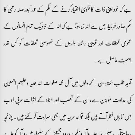
ہے کہ خود اپنی ذات کا تقویٰ اختیار کرنے کے حکم کے فوراً بعد صلہ رحمی کا
حکم صادر فرمایا، جس سے اندازہ ہوتا ہے کہ اللہ کے نزدیک تمام انسانوں کے
عمومی تعلقات اور قریبی رشتہ داروں کے خصوصی تعلقات کو کس قدر
اہمیت حاصل ہے۔
توجہ طلب نکتہ: جن کے دلوں میں آل محمد صلوات اللہ علیہ و علیہم اجمعین
کی عداوت موجزن ہے، ان کے تعصب اور عناد کے اثرات عربی ادب
میں نمایاں نظر آتے ہیں بلکہ قواعد عربیہ میں بھی سرایت کر گئے ہیں۔ چنانچہ
رسالتمآب صلی اللہ علیہ وآلہ وسلم پر درود بھیجنے کے سلسلے میں و آلہ کو علیہ پر