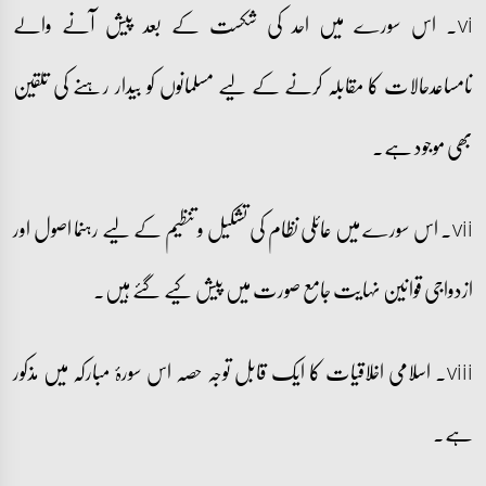
vi۔ اس سورے میں احد کی شکست کے بعد پیش آنے والے
نامساعدحالات کا مقابلہ کرنے کے لیے مسلمانوں کو بیدار رہنے کی تلقین
بھی موجود ہے۔
vii۔ اس سورے میں عائلی نظام کی تشکیل و تنظیم کے لیے رہنما اصول اور
ازدواجی قوانین نہایت جامع صورت میں پیش کیے گئے ہیں۔
viii۔ اسلامی اخلاقیات کا ایک قابل توجہ حصہ اس سورۂ مبارکہ میں مذکور
ہے۔