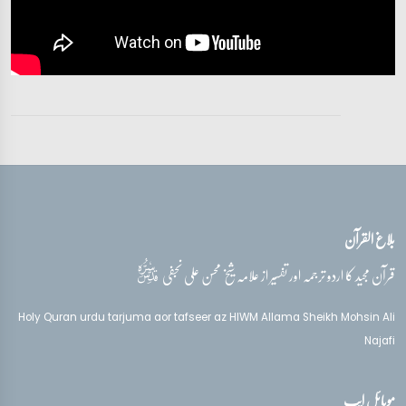
تفسیر قرآن سورہ ‎النمل
آیات 51 - 60
تفسیر قرآن سورہ ‎النمل
آیات 63 - 66
تفسیر قرآن سورہ ‎النمل
آیات 67 - 75
بلاغ القرآن
تفسیر قرآن سورہ ‎النمل
آیات 76 - 82
قدس‌سره
قرآن مجید کا اردو ترجمہ اور تفسیر از علامہ شیخ محسن علی نجفی
تفسیر قرآن سورہ ‎النمل
Holy Quran urdu tarjuma aor tafseer az HIWM Allama Sheikh Mohsin Ali
آیات 82 - 86
Najafi
تفسیر قرآن سورہ ‎النمل
موبائل ایپ
آیات 86 - 89