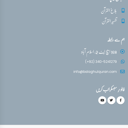
بلاغ القرآن
تفسیر قرآن سورہ ‎النمل
تفسیر القرآن
آیات 89 - 93
ہم سے رابطہ
168 ایچ ایٹ 2، اسلام آباد
(+92) 340-5241279
info@balaghulquran.com
فالو / سبسکرائب کریں