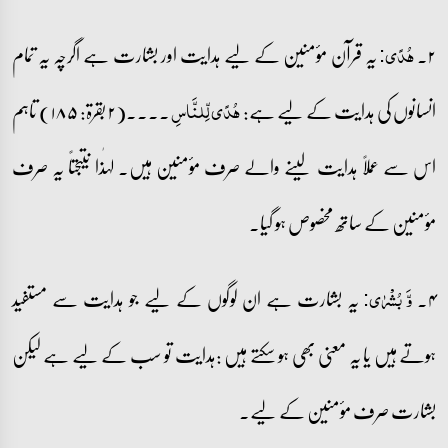
۲۔
یہ قرآن مؤمنین کے لیے ہدایت اور بشارت ہے اگرچہ یہ تمام
ہُدًی:
انسانوں کی ہدایت کے لیے ہے:
۔۔۔۔(۲ بقرۃ: ۱۸۵) تاہم
ہُدًی لِّلنَّاسِ
اس سے عملاً ہدایت لینے والے صرف مؤمنین ہیں۔ لہٰذا نتیجتاً یہ صرف
مؤمنین کے ساتھ مخصوص ہو گیا۔
۴۔
یہ بشارت ہے ان لوگوں کے لیے جو ہدایت سے مستفید
وَّ بُشۡرٰی:
ہوتے ہیں یا یہ معنی بھی ہو سکتے ہیں :ہدایت تو سب کے لیے ہے لیکن
بشارت صرف مؤمنین کے لیے۔