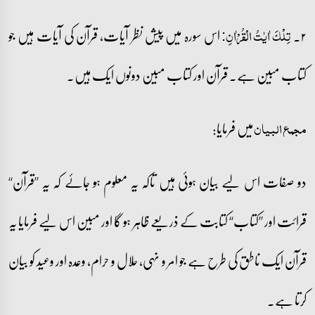
۲۔
اس سورہ میں پیش نظر آیات، قرآن کی آیات ہیں جو
تِلۡکَ اٰیٰتُ الۡقُرۡاٰنِ:
کتاب مبین ہے۔ قرآن اور کتاب مبین دونوں ایک ہیں۔
میں فرمایا:
مجمع البیان
دو صفات اس لیے بیان ہوئی ہیں تاکہ یہ معلوم ہو جائے کہ یہ ’’قرآن‘‘
قرائت اور ’’کتاب‘‘ کتابت کے ذریعے ظاہر ہو گا اور مبین اس لیے فرمایا یہ
قرآن ایک ناطق کی طرح ہے جو امر و نہی، حلال و حرام، وعدہ اور وعید کو بیان
کرتا ہے۔