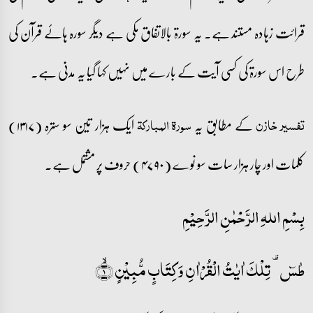
قرائت زہادہ مستند ہے۔ یہ سورۃ بالاتفاق مکی ہے دیگر سورہ ہائے قرآن کی
طرح اس سورۃ کی کسی آیت کے بارے میں نہیں کہا گیا یہ مدنی ہے۔
کے مطابق یہ
ایک ہزار تین سو سترہ (۱۳۱۷)
تفسیر خازن
سورۃ المبارکۃ
کلمات اور چار ہزار سات سو نوے (۴۷۹۰) حروف پر مشتمل ہے۔
بِسْمِ اللہِ الرَّحْمٰنِ الرَّحِيْمِ
طٰسٓ ۟ تِلۡکَ اٰیٰتُ الۡقُرۡاٰنِ وَ کِتَابٍ مُّبِیۡنٍ ۙ﴿۱﴾