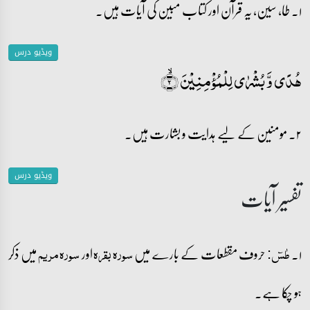
۱۔ طا، سین، یہ قرآن اور کتاب مبین کی آیات ہیں۔
ویڈیو درس
ہُدًی وَّ بُشۡرٰی لِلۡمُؤۡمِنِیۡنَ ۙ﴿۲﴾
۲۔ مومنین کے لیے ہدایت و بشارت ہیں۔
ویڈیو درس
تفسیر آیات
۱۔
حروف مقطعات کے بارے میں
اور
میں ذکر
طٰسٓ:
سورہ بقرہ
سورہ مریم
ہو چکا ہے۔