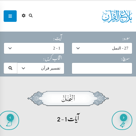
سورہ:
آیت:
سرچ:
انتخاب کریں:
آیات 1 - 2
پیچھے
آگے