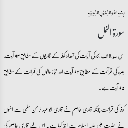
بِسۡمِ اللّٰہِ الرَّحۡمٰنِ الرَّحِیۡمِ
سورۃ النمل
اس
کی آیات کی تعداد کوفہ کے قاریوں کے مطابق ۹۳ آیت،
سورۃ المبارکہ
بصرہ کی قرآئت کے مطابق ۹۴ آیت اور حجاز والوں کی قرائت کے مطابق
۹۵ آیت ہے۔
کوفہ کی قرائت چونکہ قاری عاصم نے قاری ابو عبدالرحمن سلمی سے انہوں
نے حضرت علی علیہ السلام سے اخذ کیا ہے۔ اس لیے قاری عاصم کی