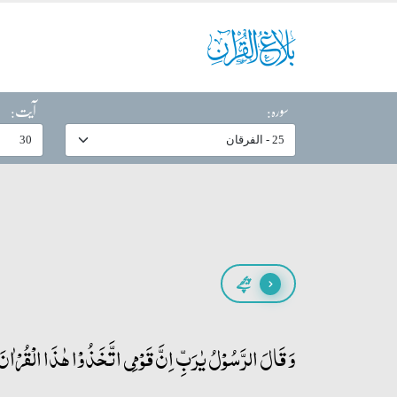
سورہ:
آیت:
پیچھے
وَ قَالَ الرَّسُوۡلُ یٰرَبِّ اِنَّ قَوۡمِی اتَّخَذُوۡا ہٰذَا الۡقُرۡاٰنَ 