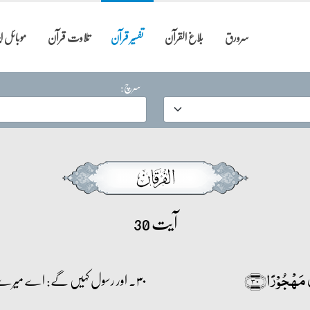
سرورق
بلاغ القرآن
تفسیر قرآن
تلاوت قرآن
موبائل 
سرچ:
آیت 30
مَہۡجُوۡرًا﴿۳۰﴾
۳۰۔ اور رسول کہیں گے: اے میرے رب! میری قوم نے اس قرآن کو واقعی ترک کر دیا تھا۔