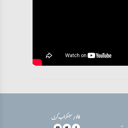
فالو / سبسکرائب کریں