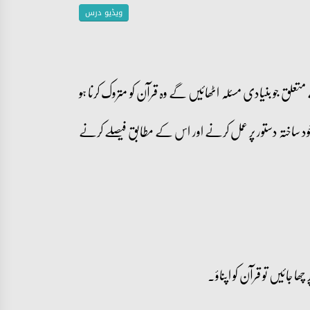
ویڈیو درس
لق جو بنیادی مسئلہ اٹھائیں گے وہ قرآن کو متروک کرنا ہو
ود ساختہ دستور پر عمل کرنے اور اس کے مطابق فیصلے کرنے
ھا جائیں تو قرآن کو اپناؤ۔