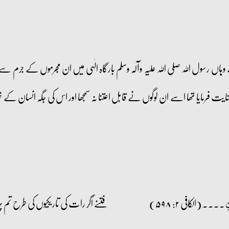
رسول اللہ صلی اللہ علیہ وآلہ وسلم بارگاہ الٰہی میں ان مجرموں کے جرم سے متع
 فرمایا تھا اسے ان لوگوں نے قابل اعتنا نہ سمجھا اور اس کی جگہ انسان کے خ
۔۔۔۔ (الکافی ۲: ۵۹۸)
فتنے اگر رات کی تاریکیوں کی طرح تم پر چ
نِ