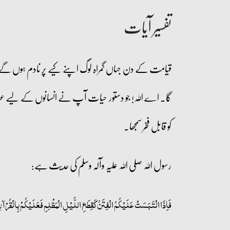
تفسیر آیات
قیامت کے دن جہاں گمراہ لوگ اپنے کیے پر نادم ہوں گے وہاں 
گا۔ اے اللہ! جو دستور حیات آپ نے انسانوں کے لیے عنایت
کو قابل فخر سمجھا۔
رسول اللہ صلی اللہ علیہ وآلہ وسلم کی حدیث ہے:
فَاِذَا الْتَبَسَتْ عَلَیْکُمُ الْفِتَنُ کَقِطَعِ اللَّیْلِ الْمَظْلِمِ فَعَلَیْکُمْ بِالْقُرْآ