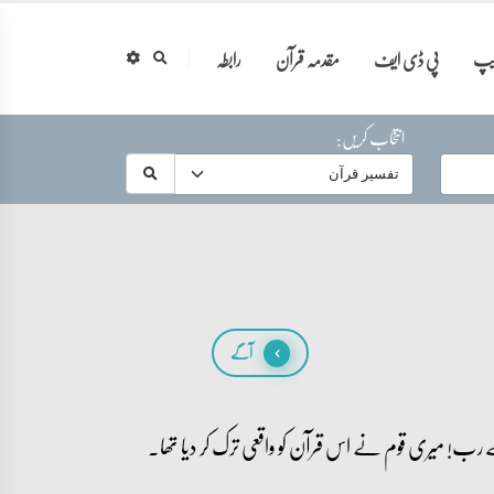
ایپ
پی ڈی ایف
مقدمہ قرآن
رابطہ
انتخاب کریں:
آگے