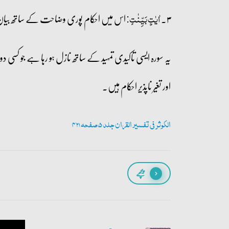
۳۔
اس میں احکام پوری وضاحت کے ساتھ بیان 
اٰیٰتٍۭ بَیِّنٰتٍ:
یہ سورہ ایسی تاکیدی تمہید کے ساتھ نازل ہو رہا ہے جو 
اور تغیر ناپذیر احکام ہیں۔
الکوثر فی تفسیر القران جلد 5 صفحہ 421
پیچھے