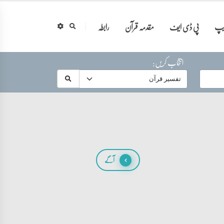
ایپ
پی ڈی ایف
مقدمہ قرآن
رابطہ
انتخاب کریں:
آگے