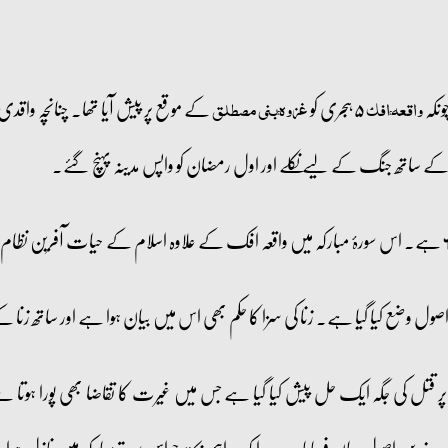
ونکہ
۵ ہجری کو
کے موقع پر پیش آیا تھا۔ چنانچہ واق
واقعۂ افک
غزوۂ بنی مصطلق
ے ساتھ جنگ کے لیے نکلے اور اول رمضان کو واپس مدینہ پہنچ گئے۔
 اصول وضع کیا گیا ہے۔ زنا کی سزا کا حکم بھی اس میں بیان ہوا ہے اور ساتھ زنا 
قتل کی جگہ ایک حل پیش کیا گیا ہے جس میں غیرت کا تقاضا بھی پورا ہوتا ہے ا