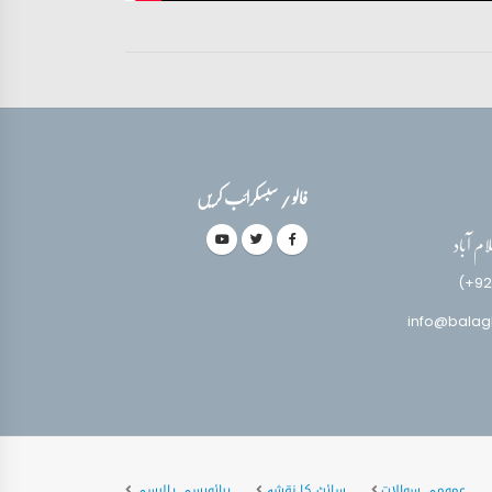
فالو / سبسکرائب کریں
(+92
info@balag
عمومی سوالات
سائٹ کا نقشہ
پرائویسی پالیسی