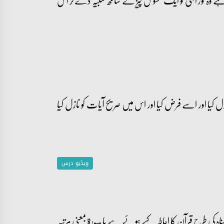
ے وہ نور الٰہی کو ایک محسوس چیز کے ساتھ تشبیہ دے کر اس
کیا اور اسے فرض کیا اور اس میں صریح آیات کو نازل کیا
ویڈیو درس
پناہ کی طرح قرآن کا احاطہ کیے ہوئے ہے یا
بمعنی مرتبہ
سورۃ