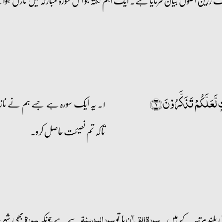
ک زرین اصول بیان فرمایا ہے۔ ایک اہم نکتہ جو اس سورۃ مبارکہ میں نازل ہوا ہ
 لَّعَلَّکُمۡ تَذَکَّرُوۡنَ﴿۱﴾
۱۔ یہ ایک سورہ ہے جسے ہم نے نازل 
تاکہ تم نصیحت حاصل کرو۔
بلند مرتبہ کے ہیں۔
یا تو
سے ہے چونکہ
بھی شہر 
سورۃ القرآن
سور المدینۃ
سورۃ