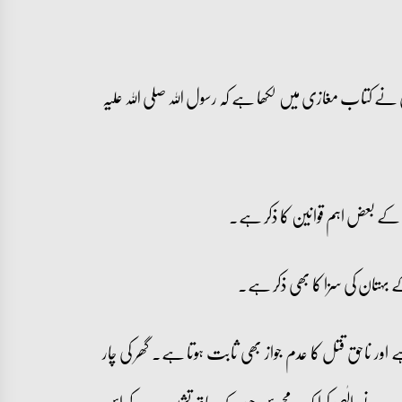
دی نے کتاب مغازی میں لکھا ہے کہ رسول اللہ صلی اللہ علیہ
کے بہتان کی سزا کا بھی ذکر ہے۔
ور ناحق قتل کا عدم جواز بھی ثابت ہوتا ہے۔ گھر کی چار