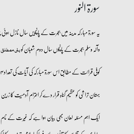
سورۃ النور
یہ سورۃ مبارکہ مدینہ میں ہجرت کے پانچویں سال نازل ہوئی چ
وآلہ وسلم ہجرت کے پانچوں سال دوم شعبان کو
ک
بنی مصطلق
کوفی قرائت کے مطابق اس سورۃ مبارکہ کی آیات کی تعداد ۶۴ ہے۔ اس سورۂ مبارکہ میں واقعہ افک کے علاوہ اسلام کے حیات آفرین نظام کے بعض اہم قوانین کا ذکر ہے۔
بہتان تراشی کو عظیم گناہ قرار دے کر احترام آدمیت کا زرین
ایک اہم مسئلہ لعان بھی بیان ہوا ہے کہ غیرت کے نام پر 