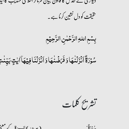
دیواری کے تقدس کا قانون بیان فرما کر اسلامی تہذیب کا ای
حقیقت کو دل نشین کرنا ہے۔
بِسْمِ اللہِ الرَّحْمٰنِ الرَّحِيْمِ
سُوۡرَۃٌ اَنۡزَلۡنٰہَا وَ فَرَضۡنٰہَا وَ اَنۡزَلۡنَا فِیۡہَاۤ اٰیٰتٍۭ بَیِّنٰتٍ
تشریح کلمات
(
)
کے معنی 
س و ر
السورۃ
سُوۡرَۃٌ: