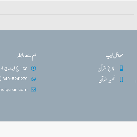
موبائل ایپ
ہم سے رابطہ
بلاغ القرآن
168 ایچ ایٹ 2، اسلام آباد
تفسیر القرآن
) 340-5241279
hulquran.com