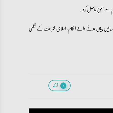
ام سے سبق حاصل کرو۔
سورہ میں بیان ہونے والے احکام، اسلامی شریعت کے قطعی
آگے