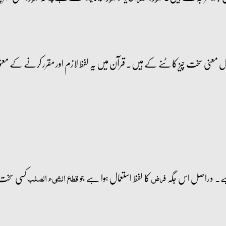
عنی سخت چیز کاٹنے کے ہیں۔ قرآن میں یہ لفظ لازم اور مقرر کرنے کے معن
ہے۔ دراصل اس جگہ
کا لفظ استعمال ہوا ہے جو
کسی سخت چ
فرض
قطع الشیء الصلب