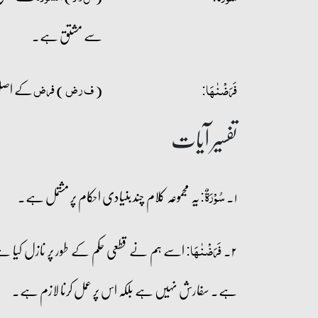
سے مشتق ہے۔
(
)
کے اصل م
ف ر ض
فرض
فَرَضۡنٰہَا:
تفسیر آیات
۱۔
یہ مجموعہ کلام چند بنیادی احکام پر مشتمل ہے۔
سُوۡرَۃٌ:
۲۔
اسے ہم نے قطعی حکم کے طور پر نازل کیا 
فَرَضۡنٰہَا:
ہے۔ سفارش نہیں ہے بلکہ اس پر عمل کرنا لازم ہے۔