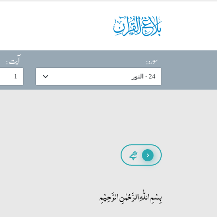
سورہ:
آیت:
پیچھے
بِسۡمِ اللّٰہِ الرَّحۡمٰنِ الرَّحِیۡمِ