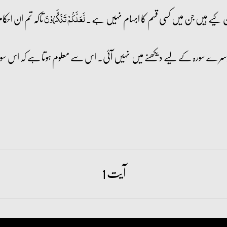
کیے ہیں جن میں کسی قسم کا ابہام نہیں ہے۔
تاکہ تم ان احک
لَّعَلَّکُمۡ تَذَکَّرُوۡنَ
کسی دوسرے سورہ کے لیے دیکھنے میں نہیں آئی۔ اس سے معلوم ہوتا ہے کہ اس 
آیت 1