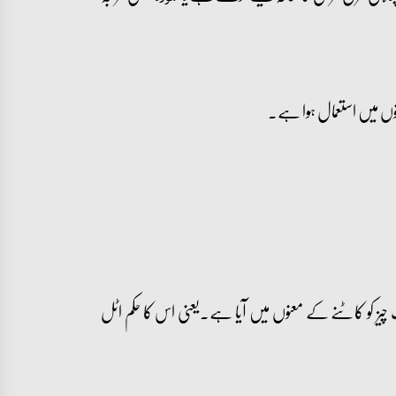
وں میں استعمال ہوا ہے۔
یز کو کاٹنے کے معنوں میں آیا ہے۔یعنی اس کا حکم اٹل