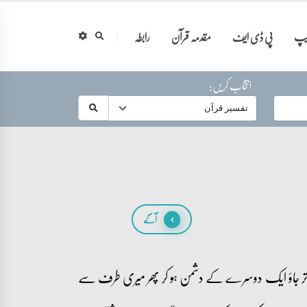
ایپ
پی ڈی ایف
مقدمہ قرآن
رابطہ
انتخاب کریں:
آگے
ھے اتر جاؤ ایک دوسرے کے دشمن ہو کر پھر میری طرف سے