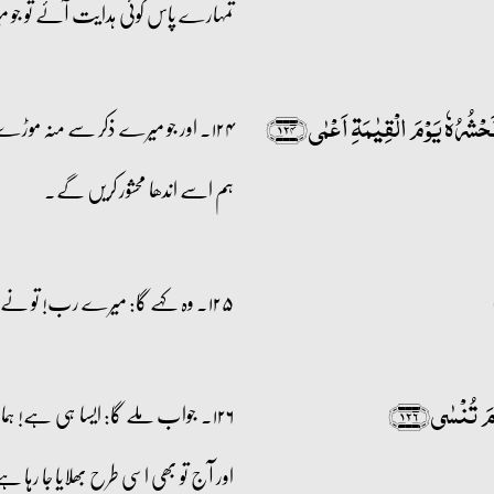
تمہارے پاس کوئی ہدایت آئے تو جو میری
شُرُہٗ یَوۡمَ الۡقِیٰمَۃِ اَعۡمٰی﴿۱۲۴﴾
۱۲۴۔ اور جو میرے ذکر سے منہ موڑے
ہم اسے اندھا محشور کریں گے۔
۱۲۵۔ وہ کہے گا: میرے رب! تو نے مجھے اندھا کر کے کیوں اٹھایا حالانکہ میں تو بینا تھا؟
َ تُنۡسٰی﴿۱۲۶﴾
۱۲۶۔ جواب ملے گا: ایسا ہی ہے! ہم
اور آج تو بھی اسی طرح بھلایا جا رہا ہ