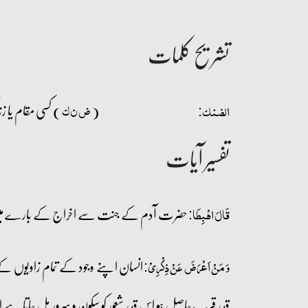
تشریح کلمات
(
) کسی مقام یا
ض ن ک
الضنک:
تفسیر آیات
حضرت آدم کے جنت سے اخراج کے بارے میں مباحث کے لیے
قَالَ اہۡبِطَا:
انسان اپنے وجود کے تمام زاویوں ک
وَ مَنۡ اَعۡرَضَ عَنۡ ذِکۡرِیۡ:
قدر قرب حاصل ہو اس قدر شعور کو سکون و سرور مل جاتا ہے 