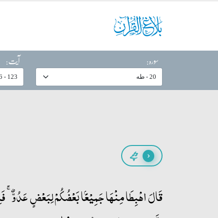
سورہ:
آیت:
پیچھے
قَالَ اہۡبِطَا مِنۡہَا جَمِیۡعًۢا بَعۡضُکُمۡ لِبَعۡضٍ عَدُوٌّ ۚ فَاِمّ