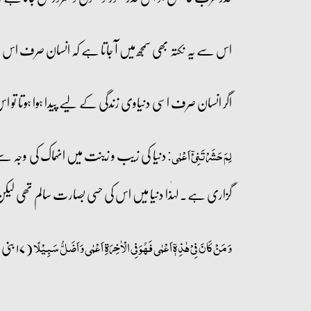
اس سے یہ نکتہ بھی سمجھ میں آ جاتا ہے کہ انسان صرف اس دن
اگر انسان صرف اسی دنیاوی زندگی کے لیے پیدا ہوا ہوتا تو 
دنیا کی زیب و زینت میں انہماک کی وجہ سے
لِمَ حَشَرۡتَنِیۡۤ اَعۡمٰی:
گزاری ہے۔ لہٰذا دنیا میں اس کی حسی بصارت سالم تھی لیک
(۱۷ بنی اسرائیل:۷۲)
وَ مَنۡ کَانَ فِیۡ ہٰذِہٖۤ اَعۡمٰی فَہُوَ فِی الۡاٰخِرَۃِ اَعۡمٰی وَ اَضَلُّ سَبِیۡلًا