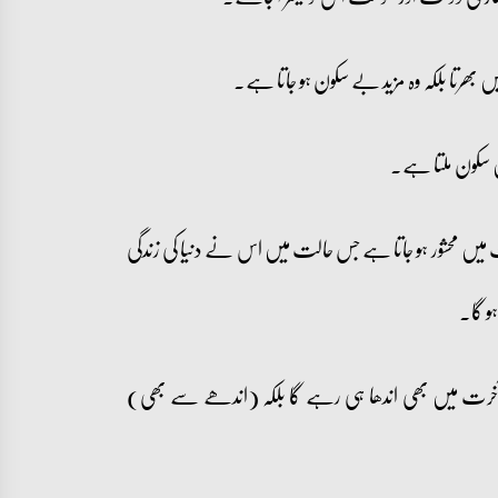
 بھرتا بلکہ وہ مزید بے سکون ہو جاتا ہے۔
ں سکون ملتا ہے۔
 میں محشور ہو جاتا ہے جس حالت میں اس نے دنیا کی زندگی
و گا۔
وہ آخرت میں بھی اندھا ہی رہے گا بلکہ (اندھے سے بھی)