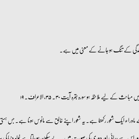
 زندگی کے تنگ ہو جانے کے معنی میں ہے۔
 ملاحظہ ہو سورہ بقرہ آیت ۳۰۔ ۳۵، الاعراف۔ ۱۹
ے ماوراء ایک شعور رکھتا ہے۔ یہ شعور اپنے خالق سے مانوس ہونا ہے۔ جس ہس
اور اس سے جدائی اور دوری کی صورت میں یہ بے سکون ہو جاتا ہے خواہ دنیا کی 