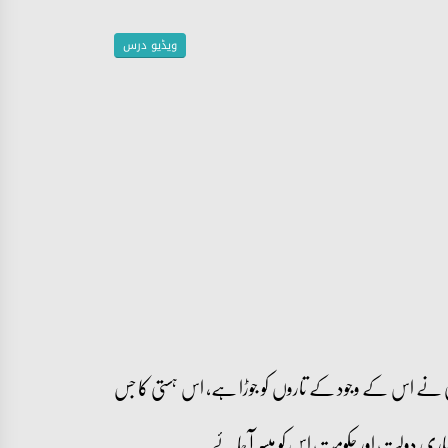
ویڈیو درس
تی نے اس کے وجود کے تاروں کو جوڑا ہے، اس ہستی کا جس
ساری دولت اور حکومت اس کو میسر آ جائے۔