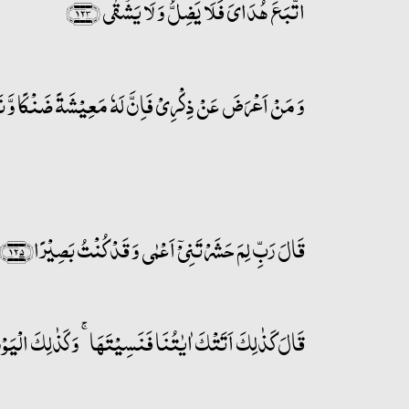
اتَّبَعَ ہُدَایَ فَلَا یَضِلُّ وَ لَا یَشۡقٰی ﴿۱۲۳﴾
وَ مَنۡ اَعۡرَضَ عَنۡ ذِکۡرِیۡ فَاِنَّ لَہٗ مَعِیۡشَۃً ضَنۡکًا وَّ نَحۡ
قَالَ رَبِّ لِمَ حَشَرۡتَنِیۡۤ اَعۡمٰی وَ قَدۡ کُنۡتُ بَصِیۡرًا﴿۱۲۵﴾
قَالَ کَذٰلِکَ اَتَتۡکَ اٰیٰتُنَا فَنَسِیۡتَہَا ۚ وَکَذٰلِکَ الۡیَوۡم