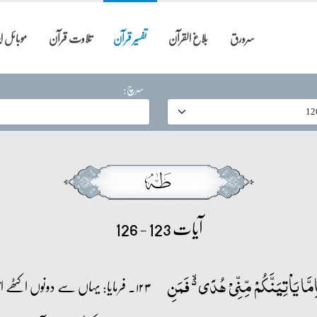
سرورق
بلاغ القرآن
تفسیر قرآن
تلاوت قرآن
موبائل 
سرچ:
آیات 123 - 126
َا یَاۡتِیَنَّکُمۡ مِّنِّیۡ ہُدًی ۬ۙ فَمَنِ
۱۲۳۔ فرمایا: یہاں سے دونوں اکٹ