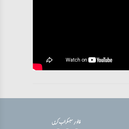
فالو / سبسکرائب کریں