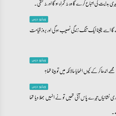
 ہدایت کی اتباع کرے گا وہ نہ گمراہ ہو گا اور نہ شقی۔
ویڈیو درس
 گا اسے یقینا ایک تنگ زندگی نصیب ہو گی اور بروز قیامت
ویڈیو درس
ویڈیو درس
اری نشانیاں تیرے پاس آئی تھیں تو نے انہیں بھلا دیا تھا
ے۔