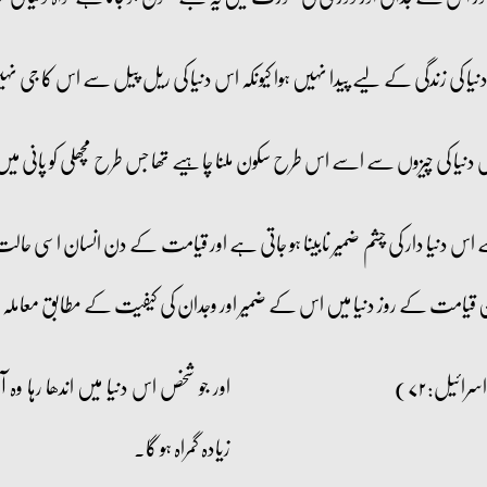
یا کی زندگی کے لیے پیدا نہیں ہوا کیونکہ اس دنیا کی ریل پیل سے اس کا جی نہیں
اس دنیا کی چیزوں سے اسے اس طرح سکون ملنا چاہیے تھا جس طرح مچھلی کو پانی می
 اس دنیا دار کی چشم ضمیر نابینا ہو جاتی ہے اور قیامت کے دن انسان اسی حالت
ن قیامت کے روز دنیا میں اس کے ضمیر اور وجدان کی کیفیت کے مطابق معاملہ ہ
اور جو شخص اس دنیا میں اندھا رہا 
زیادہ گمراہ ہو گا۔