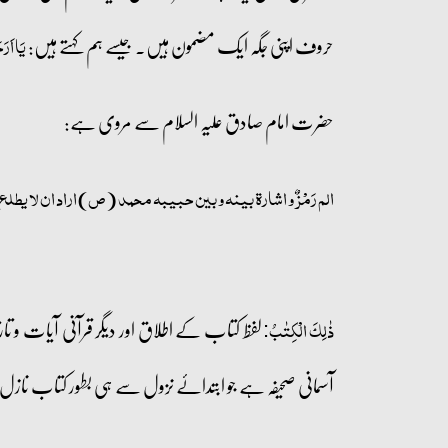
حروف اپنی جگہ ایک مضمون ہیں۔ جیسے ہم کہتے ہیں:
یَا اَرَ
حضرت امام صادق علیہ السلام سے مروی ہے:
الم رَمْزٌ و اشارۃ بینہ و بین حبیبہ محمد (ص) اراد ان لا یطل
لفظ کتاب کے اطلاق اور دیگر قرآنی آیات و تار
ذٰلِکَ الۡکِتٰبُ:
آسمانی صحیفہ ہے جو ابتدائے نزول سے ہی بطور کتاب ناز