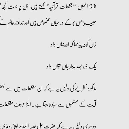
انہیں ’’مقطعات قرآنیہ‘‘ کہتے ہیں، جن پر بہت کچھ
الٓـمّٓ:
حبیب(ص) کے درمیان مخصوص ہیں اور خداوند عالم نے
زاں گونہ پیامھا کہ او پنہاں داد
یک ذرہ بصد ہزار جان نتواں داد
مذکورہ نظریے کی دلیل یہ ہے کہ ان مقطعات میں سے ب
آیت کے مضمون سے مربوط ہوتا ہے۔ لہٰذا حروف مقطعات 
دوسری دلیل یہ ہے کہ حضرت علی علیہ السلام اپنی دعاؤ