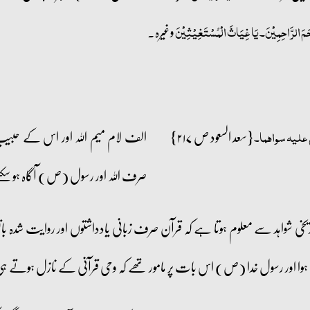
وغیرہ۔
حَمَ الرَّاحِمِیْنَ۔ یَا غِیَاثَ الْمُسْتَغِیْثِیْنَ
{سعد السعود ص ۲۱۷}
الف لام میم اللہ اور اس کے حبی
ع علیہ سواھما۔
صرف اللہ اور رسول (ص) آگاہ ہو سکت
یخی شواہد سے معلوم ہوتا ہے کہ قرآن صرف زبانی یادداشتوں اور روایت شدہ بات
ل ہوا اور رسول خدا (ص) اس بات پر مامور تھے کہ وحی قرآنی کے نازل ہوتے 