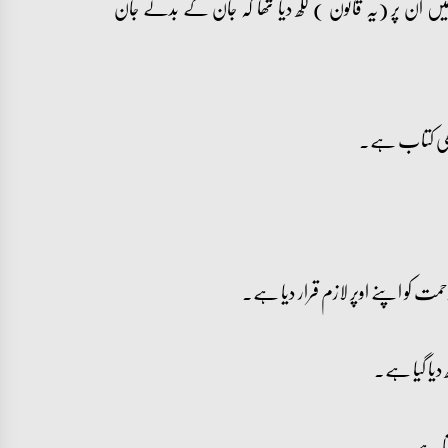
ں ان پر (یہ قانون ) لکھ دیا تھا کہ جان کے بدلے جان
ے بھی کتاب ہے۔
کو اپنے اوپر لازم قرار دیا ہے۔
 دیا گیا ہے۔
اتا ہے۔