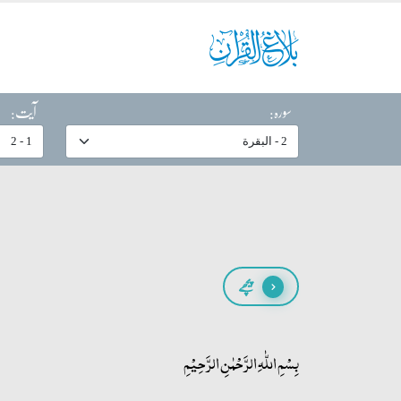
سورہ:
آیت:
پیچھے
بِسۡمِ اللّٰہِ الرَّحۡمٰنِ الرَّحِیۡمِ