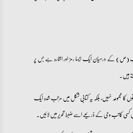
ب (ص) کے درمیان ایک ایسا رمز اور اشارہ ہے جس پر
ے ہیں۔
وں کا مجموعہ نہیں، بلکہ یہ کتابی شکل میں مرتب شدہ ایک
ہی کسی کاتب وحی کے ذریعے اسے ضبط تحریر میں لائیں۔