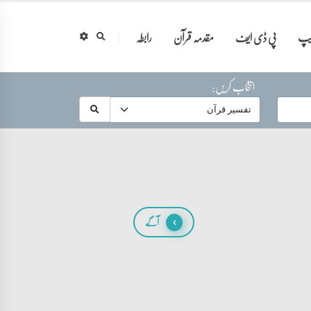
ایپ
پی ڈی ایف
مقدمہ قرآن
رابطہ
انتخاب کریں:
آگے