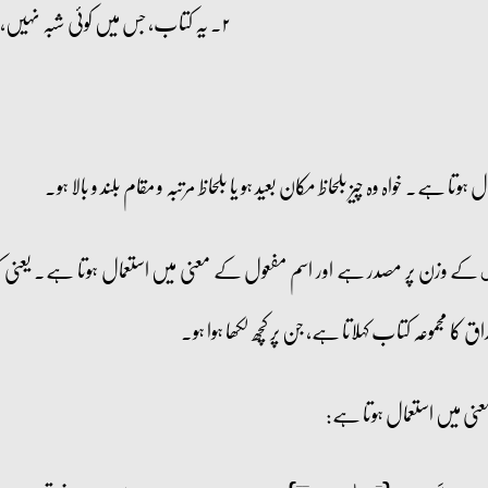
۲۔ یہ کتاب، جس میں کوئی شبہ نہیں، ہدایت ہے تقویٰ والوں کے لیے۔
وتا ہے۔ خواہ وہ چیز بلحاظ مکان بعید ہو یا بلحاظ مرتبہ و مقام بلند و بالا ہو۔
کے وزن پر مصدر ہے اور اسم مفعول کے معنی میں استعمال ہوتا ہے۔ یعنی 
ل
کا مجموعہ کتاب کہلاتا ہے، جن پر کچھ لکھا ہوا ہو۔
معنی میں استعمال ہوتا ہے: