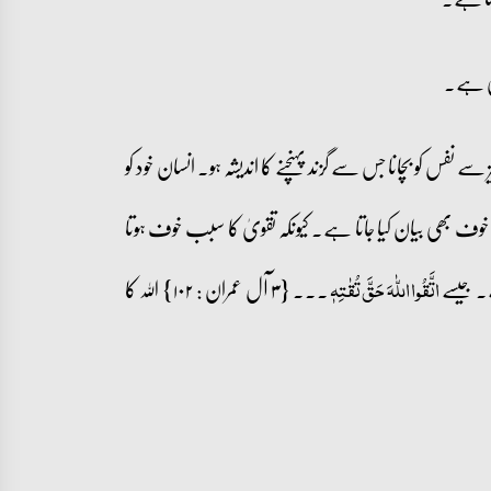
تی ہے۔
س کو بچانا جس سے گزند پہنچنے کا اندیشہ ہو۔ انسان خود کو
بھی بیان کیا جاتا ہے۔ کیونکہ تقویٰ کا سبب خوف ہوتا
ے۔ جیسے
۔۔۔ {۳ آل عمران : ۱۰۲} اللہ کا
اتَّقُوا اللّٰہَ حَقَّ تُقٰتِہٖ