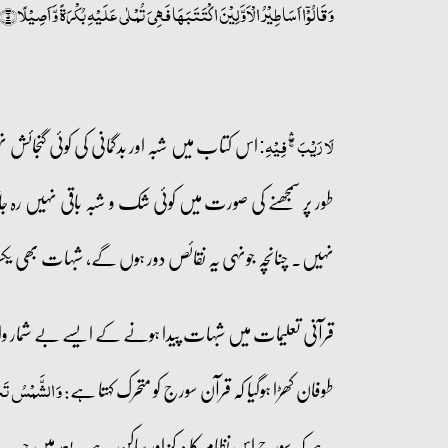
وَ قَالُوۡۤا اَسَاطِیۡرُ الۡاَوَّلِیۡنَ اکۡتَتَبَہَا فَہِیَ تُمۡلٰی عَلَیۡہِ بُکۡرَۃً وَّ اَصِیۡلًا﴿۵﴾
اس کتاب میں شبہ اور بدگمانی کی کوئی گنجائش 
لَا رَیۡبَ ۚۖۛ فِیۡہِ:
طور پر سمجھنے کی صورت میں کوئی شک و شبہ باقی نہیں رہ جا
نہیں۔ چنانچہ جونہی یہ نقائص دور ہوں گے، شبہات بھی یکس
قرآنی تعلیمات میں شبہات پیدا ہونے کے ایسے بے شمار واقعات
طوفان کھڑا ہوگیا کہ قرآن سورج کو متحرک کہتا ہے:
وَ الشَّمۡسُ تَجۡر
ہے کہ سورج اس نظام کا مرکز اور ساکن ہے۔ بعد میں جب یہ