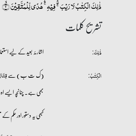
ذٰلِکَ الۡکِتٰبُ لَا رَیۡبَ ۚۖۛ فِیۡہِ ۚۛ ہُدًی لِّلۡمُتَّقِیۡنَ ۙ﴿۲﴾
تشریح کلمات
اشارئہ بعید کے لیے استعمال ہ
ذٰلِکَ:
(ک ت ب) سے
قِتَا
الْكِتٰبُ:
بھی ہے۔ چنانچہ ایسے اوراق 
کبھی یہ دستور اور حکم کے 