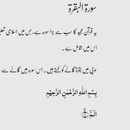
سورۃ البقرۃ
یہ قرآن مجید کا سب سے بڑا سورہ ہے، جس میں اسلامی تعلیم
اس میں شامل ہے۔
عربی میں بقرۃ گائے کو کہتے ہیں۔ اس سورہ میں گائے سے مر
بِسۡمِ اللّٰہِ الرَّحۡمٰنِ الرَّحِیۡمِ
الٓـمّٓ ۚ﴿۱﴾