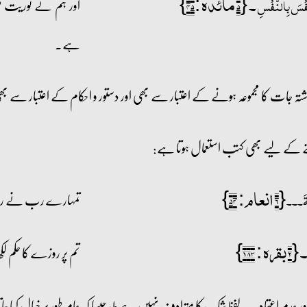
۔ {۵ مائدہ :۴۵}
اور ہم نے توریت می
لنَّفۡسَ بِالنَّفۡسِ
ہے۔
نوشتہ جات کا مجموعہ ہونے کے اعتبار سے بھی اور دستور و احکام کے اعتبار س
 کے لیے بھی کتب استعمال ہوتا ہے:
{۶ انعام: ۵۴}
تمہارے رب نے رحمت 
ۡمَۃَ۔۔۔
 : ۱۸۳}
تم پر روزے کا حکم لکھ
 عدم اعتماد۔ یہ لفظ شک کا مترادف نہیں ہےط، جیسا کہ عام طور پر خیال کیا ج