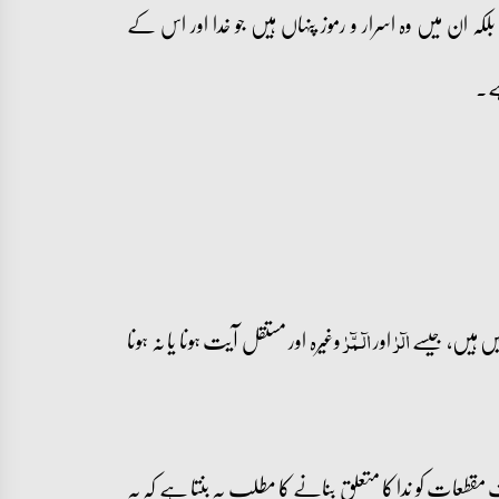
ہ ان میں وہ اسرار و رموز پنہاں ہیں جو خدا اور اس کے
ے۔
ں ہیں، جیسے
اور
وغیرہ اور مستقل آیت ہونا یا نہ ہونا
الٓرٰ
الٓـمّٓرٰ
} ظاہر ہے ان حروف مقطعات کو ندا کا متعلق بنانے کا مطلب یہ بنتا ہے کہ یہ