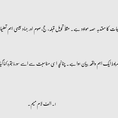
ات کا معتدبہ حصہ موجود ہے۔ مثلاً تحویل قبلہ، حج، صوم اور جہاد جیسی اہم ت
بوط ایک اہم واقعہ بیان ہوا ہے۔ چنانچہ اسی مناسبت سے اسے سورۂ بقرہ کہا گ
۱۔ الف لام میم۔