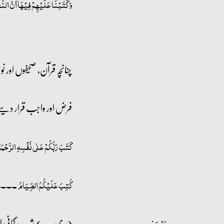
وَ کَتَبۡنَا عَلَیۡہِمۡ فِیۡہَاۤ اَنَّ ا
چنانچہ قرآن، صحیفوں اور 
فرض اور واجب قرار دینے
کَتَبَ رَبُّکُمۡ عَلٰی نَفۡسِہِ الرَّح
۔۔۔۔ {۲ بقرہ
کُتِبَ عَلَیۡکُمُ الصِّیَامُ
(ر ی ب) شبہ، بدگمانی اور
رَیۡبَ: