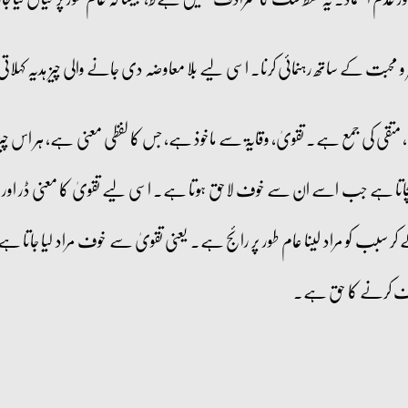
 محبت کے ساتھ رہنمائی کرنا۔ اسی لیے بلا معاوضہ دی جانے والی چیز ہدیہ کہلا
قی کی جمع ہے۔ تقویٰ، وقایۃ سے ماخوذ ہے، جس کا لفظی معنی ہے، ہر اس چیز سے نف
ہے جب اسے ان سے خوف لاحق ہوتا ہے۔ اسی لیے تقویٰ کا معنی ڈر اور خوف 
ر سبب کو مراد لینا عام طور پر رائج ہے۔ یعنی تقویٰ سے خوف مراد لیا جاتا ہ
خوف کرنے کا حق ہے۔