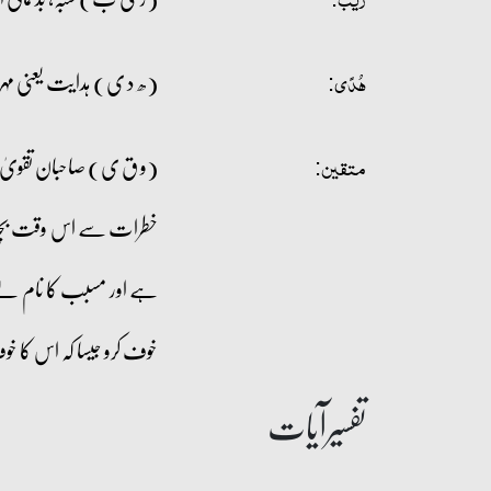
(ھ د ی) ہدایت یعنی مہر و
ہُدًی:
(و ق ی) صاحبان تقویٰ، مت
متقین:
خطرات سے اس وقت بچاتا 
ہے اور مسبب کا نام لے ک
خوف کرو جیسا کہ اس کا 
تفسیرآیات