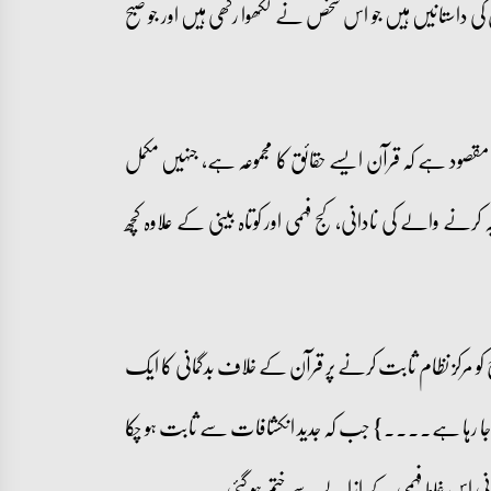
 کی داستانیں ہیں جو اس شخص نے لکھوا رکھی ہیں اور جو صبح
ا مقصود ہے کہ قرآن ایسے حقائق کا مجموعہ ہے، جنہیں مکمل
نے والے کی نادانی، کج فہمی اور کوتاہ بینی کے علاوہ کچھ
ج کو مرکز نظام ثابت کرنے پر قرآن کے خلاف بدگمانی کا ایک
کی طرف چلا جا رہا ہے۔۔۔۔} جب کہ جدید انکشافات سے ثابت ہو چکا
انی اس غلط فہمی کے ازالے سے ختم ہو گئی۔