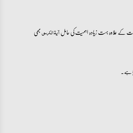
علیمات کے علاوہ بہت زیادہ اہمیت کی حامل
بھی
آیۃ الکرسی
یا ہے۔