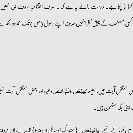
 لکھا جا چکا ہے۔ درست رائے یہ ہے کہ یہ صرف افتتاحیہ حروف ہی نہیں بلک
 کسی مصلحت کے پیش نظر انہیں صرف اپنے رسول (ص) تک محدود رکھا ہ
عض مستقل آیت ہیں، جیسے
وغیرہ اور بعض مستقل آیت نہی
کٓہٰیٰعٓصٓ، الٓـمّٓ، الٓـمّٓصٓ
اپنی جگہ مضمون ہیں۔
ں میں فرماتے تھے:
۔ {مستدرک الوسائل ۱۱ : ۱۰۵
یا کٓہٰیٰعٓصٓ