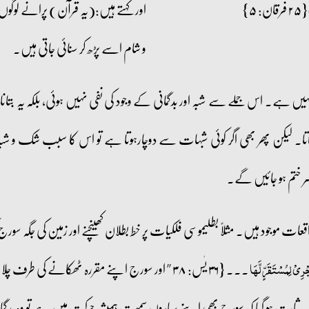
{۲۵ فرقان: ۵}
اور کہتے ہیں:(یہ قرآن) پرانے لوگوں
و شام اسے پڑھ کر سنائی جاتی ہیں۔
نہیں ہے۔ اس جملے سے شبہ اور بدگمانی کے وجود کی نفی نہیں ہوئی، بلکہ یہ بتان
تا۔ لیکن پھر بھی اگر کوئی شبہات سے دوچارہوتا ہے تو اس کا سبب شک و شبہ کر
ر ختم ہو جائیں گے۔
 موجود ہیں۔ مثلاً بطلیموسی فلکیات پر خط بطلان کھینچنے اور زمین کی جگہ سور
۔۔۔ {۳۶ یٰس: ۳۸ ’’ اور سورج اپنے مقررہ ٹھکانے 
ِیۡ لِمُسۡتَقَرٍّ لَّہَا
 ثابت ہو گیا کہ سورج بھی اپنے سیاروں سمیت ہمیشہ حرکت میں ہے تو وہ بدگم