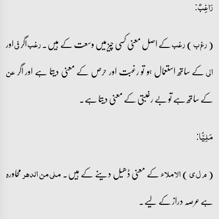
رَاغِبٌ:
(
)
کے اصل معنی کسی چیز میں وسعت کے ہیں۔
اگر
اور
ر غ ب
رغب
رغب
فی
کے ساتھ استعمال ہو تو رغبت اور حرص کے معنی دیتا ہے اور اگر
الی
عن
کے ساتھ ہے تو بے رغبتی کے معنی دیتا ہے۔
مَلِیًّا:
(
)
کے معنی ڈھیل دینے کے ہیں۔
محاورہ
م ل ی
الاملاء
ملی من الدھر
ہے عرصہ دراز کے لیے۔