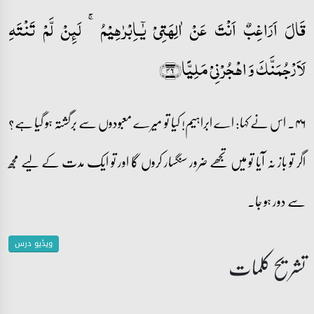
قَالَ اَرَاغِبٌ اَنۡتَ عَنۡ اٰلِہَتِیۡ یٰۤـاِبۡرٰہِیۡمُ ۚ لَئِنۡ لَّمۡ تَنۡتَہِ
لَاَرۡجُمَنَّکَ وَ اہۡجُرۡنِیۡ مَلِیًّا﴿۴۶﴾
۴۶۔ اس نے کہا: اے ابراہیم! کیا تو میرے معبودوں سے برگشتہ ہو گیا ہے؟
اگر تو باز نہ آیا تو میں تجھے ضرور سنگسار کروں گا اور تو ایک مدت کے لیے مجھ
سے دور ہو جا۔
ویڈیو درس
تشریح کلمات