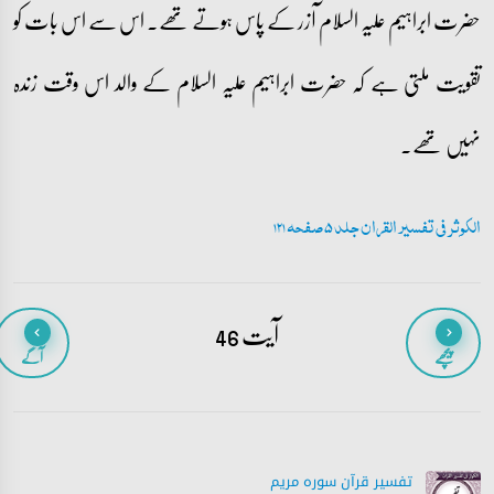
حضرت ابراہیم علیہ السلام آزر کے پاس ہوتے تھے۔ اس سے اس بات کو
تقویت ملتی ہے کہ حضرت ابراہیم علیہ السلام کے والد اس وقت زندہ
نہیں تھے۔
الکوثر فی تفسیر القران جلد 5 صفحہ 121
آیت 46
پیچھے
آگے
تفسیر قرآن سورہ ‎مريم