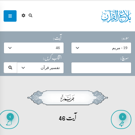
سورہ:
آیت:
سرچ:
انتخاب کریں:
آیت 46
پیچھے
آگے