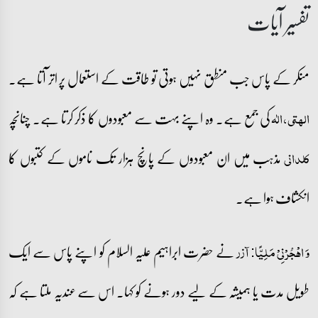
تفسیر آیات
منکر کے پاس جب منطق نہیں ہوتی تو طاقت کے استعمال پر اتر آتا ہے۔
کی جمع ہے۔ وہ اپنے بہت سے معبودوں کا ذکر کرتا ہے۔ چنانچہ
الھتی، الٰہ
مذہب میں ان معبودوں کے پانچ ہزار تک ناموں کے کتبوں کا
کلدانی
انکشاف ہوا ہے۔
نے حضرت ابراہیم علیہ السلام کو اپنے پاس سے ایک
وَ اہۡجُرۡنِیۡ مَلِیًّا:
آزر
طویل مدت یا ہمیشہ کے لیے دور ہونے کو کہا۔ اس سے عندیہ ملتا ہے کہ