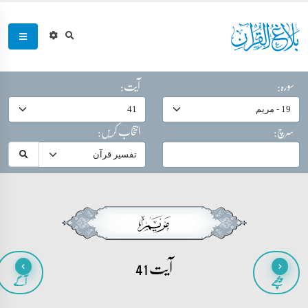
سورہ:
آیت:
سرچ:
انتخاب کریں:
آیت 41
پیچھے
آگے