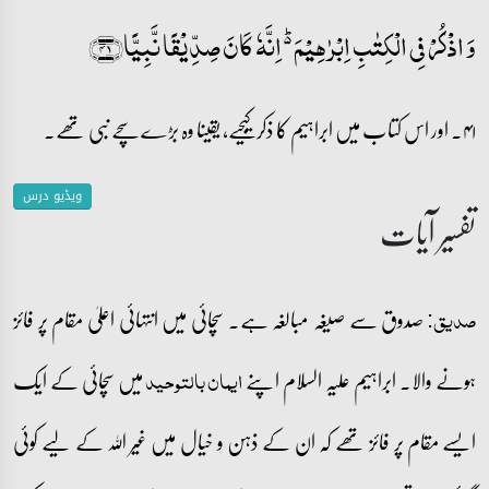
وَ اذۡکُرۡ فِی الۡکِتٰبِ اِبۡرٰہِیۡمَ ۬ؕ اِنَّہٗ کَانَ صِدِّیۡقًا نَّبِیًّا﴿۴۱﴾
۴۱۔ اور اس کتاب میں ابراہیم کا ذکر کیجیے، یقینا وہ بڑے سچے نبی تھے۔
ویڈیو درس
تفسیر آیات
صدوق سے صیغہ مبالغہ ہے۔ سچائی میں انتہائی اعلیٰ مقام پر فائز
صدیق:
ہونے والا۔ ابراہیم علیہ السلام اپنے
میں سچائی کے ایک
ایمان بالتوحید
ایسے مقام پر فائز تھے کہ ان کے ذہن و خیال میں غیر اللہ کے لیے کوئی