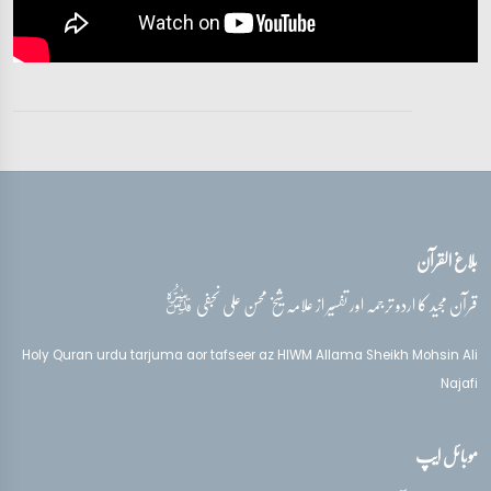
آیات 53 - 59
تفسیر قرآن سورہ ‎مريم
آیات 59 - 65
تفسیر قرآن سورہ ‎مريم
آیات 65 - 72
بلاغ القرآن
تفسیر قرآن سورہ ‎مريم
آیات 71 - 76
قدس‌سره
قرآن مجید کا اردو ترجمہ اور تفسیر از علامہ شیخ محسن علی نجفی
تفسیر قرآن سورہ ‎مريم
Holy Quran urdu tarjuma aor tafseer az HIWM Allama Sheikh Mohsin Ali
آیات 77 - 82
Najafi
تفسیر قرآن سورہ ‎مريم
موبائل ایپ
آیات 83 - 87