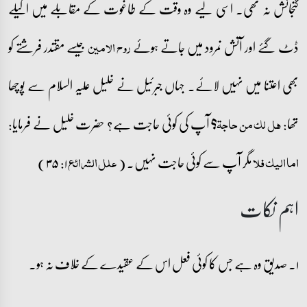
گنجائش نہ تھی۔ اسی لیے وہ وقت کے طاغوت کے مقابلے میں اکیلے
ڈٹ گئے اور آتش نمرود میں جاتے ہوئے
جیسے مقتدر فرشتے کو
روح الامین
بھی اعتنا میں نہیں لائے۔ جہاں جبرئیل نے خلیل علیہ السلام سے پوچھا
تھا:
آپ کی کوئی حاجت ہے؟ حضرت خلیل نے فرمایا:
ھل لک من حاجۃ؟
مگر آپ سے کوئی حاجت نہیں۔ (
۱: ۳۵)
اما الیک فلا
علل الشرائع
اہم نکات
۱۔ صدیق وہ ہے جس کا کوئی فعل اس کے عقیدے کے خلاف نہ ہو۔