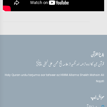
آیات 28 - 32
تفسیر قرآن سورہ ‎الإسراء
آیات 33 - 36
تفسیر قرآن سورہ ‎الإسراء
آیات 36 - 39
بلاغ القرآن
تفسیر قرآن سورہ ‎الإسراء
آیات 40 - 44
قدس‌سره
قرآن مجید کا اردو ترجمہ اور تفسیر از علامہ شیخ محسن علی نجفی
تفسیر قرآن سورہ ‎الإسراء
Holy Quran urdu tarjuma aor tafseer az HIWM Allama Sheikh Mohsin Ali
آیات 45 - 51
Najafi
تفسیر قرآن سورہ ‎الإسراء
موبائل ایپ
آیات 53 - 58