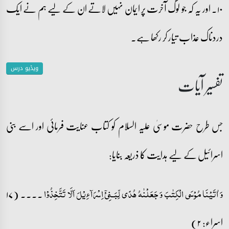
۱۰۔ اور یہ کہ جو لوگ آخرت پر ایمان نہیں لاتے ان کے لیے ہم نے ایک
دردناک عذاب تیار کر رکھا ہے۔
ویڈیو درس
تفسیر آیات
جس طرح حضرت موسیٰ علیہ السلام کو کتاب عنایت فرمائی اور اسے بنی
اسرائیل کے لیے ہدایت کا ذریعہ بنایا:
۔۔۔۔ (۱۷
وَ اٰتَیۡنَا مُوۡسَی الۡکِتٰبَ وَ جَعَلۡنٰہُ ہُدًی لِّبَـنِیۡۤ اِسۡرَآءِیۡلَ اَلَّا تَتَّخِذُوۡا
اسراء: ۲)