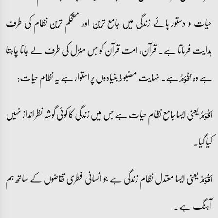
حیات و دستور ہائے زندگی میں جامع ترین اور مستحکم ترین نظام کی طرف
ہدایت فرماتا ہے۔ قرآن، امت قرآن کو جس منزل کی طرف لے جانا چاہتا
ہے وہ
ہے۔ نہایت مضبوط بنیادوں پر استوار ہے یہ نظام حیات:
اَقۡوَمُ
یعنی ایسا جامع نظام حیات ہے جس میں زندگی کا کوئی گوشہ نظر انداز نہیں
اَقۡوَمُ
کیا گیا۔
یعنی ایسا معتدل نظام زندگی ہے جو انسانی فطری تقاضوں کے ساتھ ہم
اَقۡوَمُ
آہنگ ہے۔