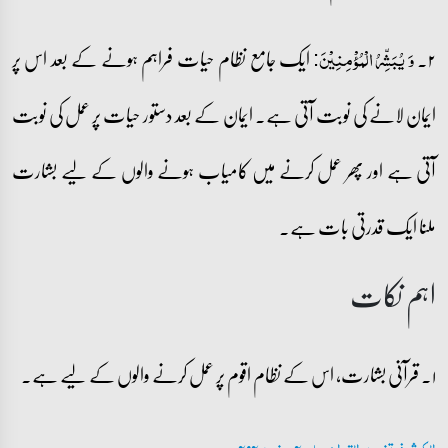
۲۔
ایک جامع نظام حیات فراہم ہونے کے بعد اس پر
وَ یُبَشِّرُ الۡمُؤۡمِنِیۡنَ:
ایمان لانے کی نوبت آتی ہے۔ ایمان کے بعد دستور حیات پر عمل کی نوبت
آتی ہے اور پھر عمل کرنے میں کامیاب ہونے والوں کے لیے بشارت
ملنا ایک قدرتی بات ہے۔
اہم نکات
۱۔ قرآنی بشارت، اس کے نظام اقوم پر عمل کرنے والوں کے لیے ہے۔