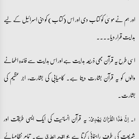
اور ہم نے موسیٰ کو کتاب دی اور اس (کتاب) کو بنی اسرائیل کے لیے
ہدایت قرار دیا۔۔۔۔
اسی طرح یہ قرآن بھی ذریعہ ہدایت ہے اور اس ہدایت سے فائدہ اٹھانے
والوں کو یہ قرآن بشارت دیتا ہے۔ کامیابی کی بشارت، اجر عظیم کی
بشارت۔
۱۔
یہ قرآن انسانیت کی ایک ایسی طریقت اور
اِنَّ ہٰذَا الۡقُرۡاٰنَ یَہۡدِیۡ:
شریعت کی طرف راہنمائی کرتا ہے جو
ہے۔ تمام نظامہائے
اقوم الطرق