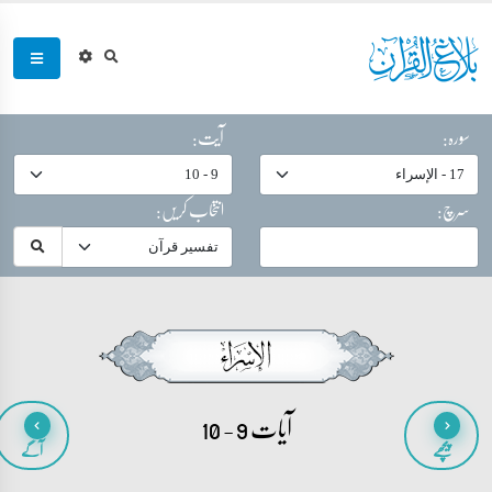
سورہ:
آیت:
سرچ:
انتخاب کریں:
آیات 9 - 10
پیچھے
آگے