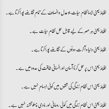
یعنی ایسا نظام حیات جو عدل و انصاف کے تمام تقاضے پورا کرتا ہے۔
اَقۡوَمُ
یعنی ہر عصر کے لیے قابل عمل نظام حیات ہے۔
اَقۡوَمُ
یعنی دنیا و آخرت دونوں کے تقاضے پورا کرتا ہے۔
اَقۡوَمُ
یعنی اس پر عمل کرنا آسان اور انسانی طاقت کی حدود میں ہے۔
اَقۡوَمُ
یعنی اس نظام زندگی کی شقوں میں کوئی ابہام نہیں ہے۔
اَقۡوَمُ
یعنی اس نظام زندگی میں کوئی روحانی اور مادی پہلو تشنہ نہیں ہے۔
اَقۡوَمُ