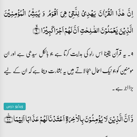
اِنَّ ہٰذَا الۡقُرۡاٰنَ یَہۡدِیۡ لِلَّتِیۡ ہِیَ اَقۡوَمُ وَ یُبَشِّرُ الۡمُؤۡمِنِیۡنَ
الَّذِیۡنَ یَعۡمَلُوۡنَ الصّٰلِحٰتِ اَنَّ لَہُمۡ اَجۡرًا کَبِیۡرًا ۙ﴿۹﴾
۹۔ یہ قرآن یقینا اس راہ کی ہدایت کرتا ہے جو بالکل سیدھی ہے اور ان
مومنین کو جو نیک اعمال بجا لاتے ہیں یہ بشارت دیتا ہے کہ ان کے لیے
بڑا اجر ہے۔
ویڈیو درس
وَّ اَنَّ الَّذِیۡنَ لَا یُؤۡمِنُوۡنَ بِالۡاٰخِرَۃِ اَعۡتَدۡنَا لَہُمۡ عَذَابًا اَلِیۡمًا﴿٪۱۰﴾