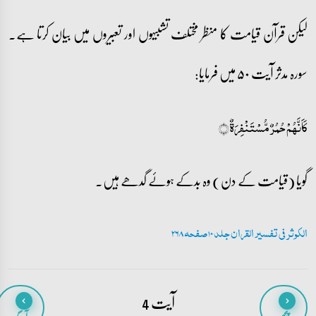
لیکن قرآن قیامت کا منظر مختلف تشبیہوں اور تعبیروں میں بیان کرتا ہے۔
سورہ مدثر آیت ۵۰ میں فرمایا:
کَاَنَّہُمۡ حُمُرٌ مُّسۡتَنۡفِرَۃٌ ﴿﴾
گویا (قیامت کے دن) وہ بدکے ہوئے گدھے ہیں۔
الکوثر فی تفسیر القران جلد 10 صفحہ 268
آیت 4