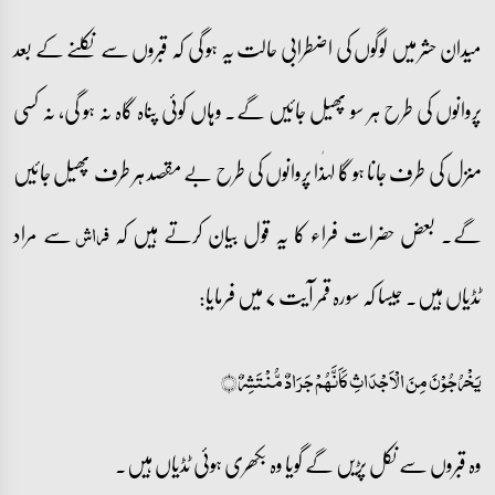
میدان حشر میں لوگوں کی اضطرابی حالت یہ ہو گی کہ قبروں سے نکلنے کے بعد
پروانوں کی طرح ہر سو پھیل جائیں گے۔ وہاں کوئی پناہ گاہ نہ ہو گی، نہ کسی
منزل کی طرف جانا ہو گا لہٰذا پروانوں کی طرح بے مقصد ہر طرف پھیل جائیں
گے۔ بعض حضرات فراء کا یہ قول بیان کرتے ہیں کہ
سے مراد
فراش
ٹڈیاں ہیں۔ جیسا کہ سورہ قمر آیت ۷ میں فرمایا:
یَخۡرُجُوۡنَ مِنَ الۡاَجۡدَاثِ کَاَنَّہُمۡ جَرَادٌ مُّنۡتَشِرٌ ﴿﴾
وہ قبروں سے نکل پڑیں گے گویا وہ بکھری ہوئی ٹڈیاں ہیں۔