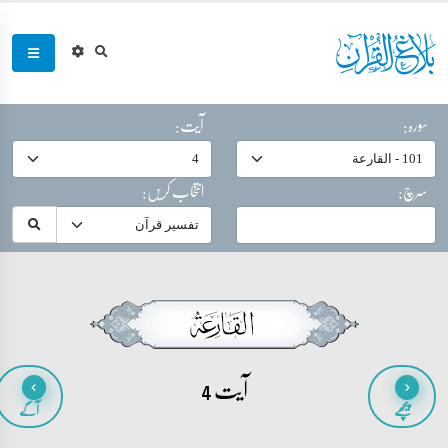
سورہ:
آیت:
سرچ:
انتخاب کریں:
آیت 4
پیچھے
آگے