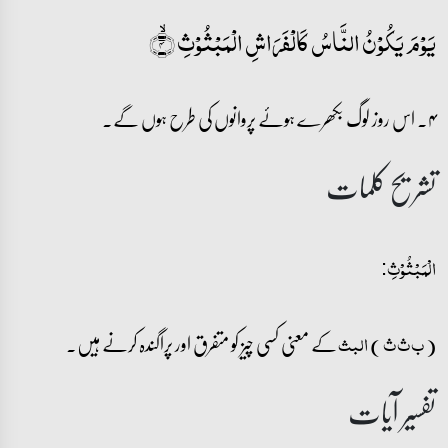
یَوۡمَ یَکُوۡنُ النَّاسُ کَالۡفَرَاشِ الۡمَبۡثُوۡثِ ۙ﴿۴﴾
۴۔ اس روز لوگ بکھرے ہوئے پروانوں کی طرح ہوں گے۔
تشریح کلمات
الۡمَبۡثُوۡثِ:
(
)
کے معنی کسی چیز کو متفرق اور پراگندہ کرنے ہیں۔
ب ث ث
البث
تفسیر آیات