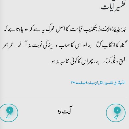
تفسیر آیات
تکذیب قیامت کا اصل محرک یہ ہے کہ وہ چاہتا ہے کہ
بَلۡ یُرِیۡدُ الۡاِنۡسَانُ:
گناہ کا ارتکاب کرتا ہے اور اس کا حساب دینے کی نوبت نہ آئے۔ عمر بھر
فسق و فجور کرتا رہے، پھر اس کا کوئی محاسبہ نہ ہو۔
الکوثر فی تفسیر القران جلد 9 صفحہ 391
آیت 5
پیچھے
آگے