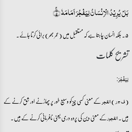
بَلۡ یُرِیۡدُ الۡاِنۡسَانُ لِیَفۡجُرَ اَمَامَہٗ ۚ﴿۵﴾
۵۔ بلکہ انسان چاہتا ہے کہ مستقبل میں (عمر بھر) برائی کرتا جائے۔
تشریح کلمات
لِیَفۡجُرَ:
(
)
کے معنی کسی چیز کو وسیع طور پر پھاڑنے اور شق کرنے کے
ف ج ر
الفجر
ہیں۔
کے معنی دین کی پردہ دری یعنی نافرمانی کرنے کے ہیں۔
الفجور