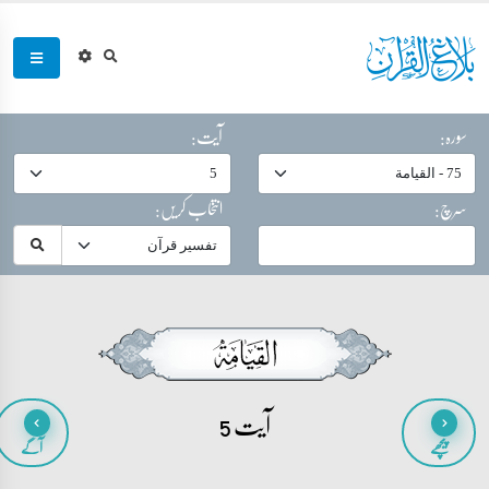
سورہ:
آیت:
سرچ:
انتخاب کریں:
آیت 5
پیچھے
آگے