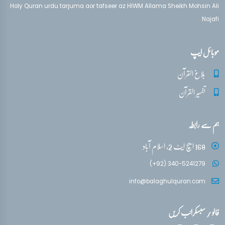
Holy Quran urdu tarjuma aor tafseer az HIWM Allama Sheikh Mohsin Ali
Najafi
موبائل ایپ
بلاغ القرآن
تفسیر القرآن
ہم سے رابطہ
168 ایچ ایٹ 2، اسلام آباد
(+92) 340-5241279
info@balaghulquran.com
فالو / سبسکرائب کریں