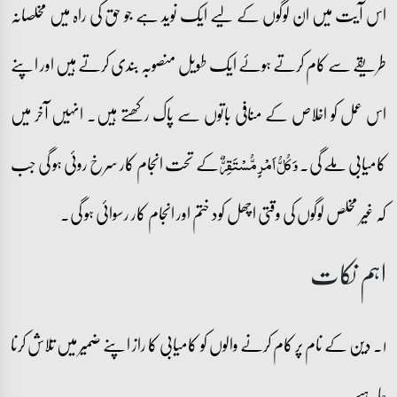
اس آیت میں ان لوگوں کے لیے ایک نوید ہے جو حق کی راہ میں مخلصانہ
طریقے سے کام کرتے ہوئے ایک طویل منصوبہ بندی کرتے ہیں اور اپنے
اس عمل کو اخلاص کے منافی باتوں سے پاک رکھتے ہیں۔ انہیں آخر میں
کامیابی ملے گی۔
کے تحت انجام کار سرخ روئی ہو گی جب
وَ کُلُّ اَمۡرٍ مُّسۡتَقِرٌّ
کہ غیر مخلص لوگوں کی وقتی اچھل کود ختم اور انجام کار رسوائی ہو گی۔
اہم نکات
۱۔ دین کے نام پر کام کرنے والوں کو کامیابی کا راز اپنے ضمیر میں تلاش کرنا
چاہیے۔