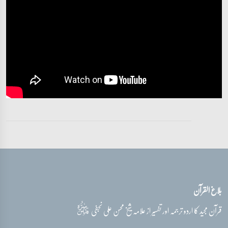
تفسیر قرآن سورہ ‎القمر
آیات 54 - 55
بلاغ القرآن
قدس‌سره
قرآن مجید کا اردو ترجمہ اور تفسیر از علامہ شیخ محسن علی نجفی