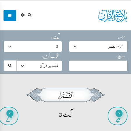
سورہ:
آیت:
سرچ:
انتخاب کریں:
آیت 3
پیچھے
آگے