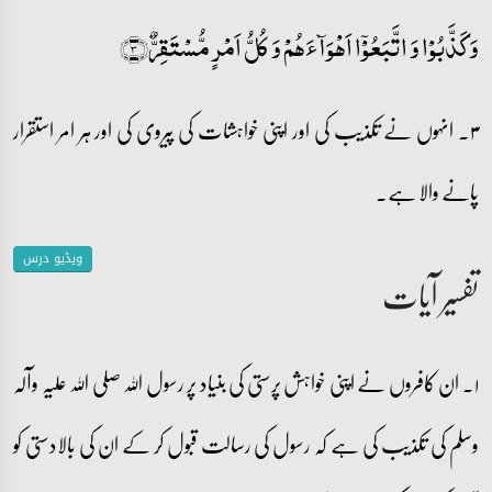
وَ کَذَّبُوۡا وَ اتَّبَعُوۡۤا اَہۡوَآءَہُمۡ وَ کُلُّ اَمۡرٍ مُّسۡتَقِرٌّ﴿۳﴾
۳۔ انہوں نے تکذیب کی اور اپنی خواہشات کی پیروی کی اور ہر امر استقرار
پانے والا ہے۔
ویڈیو درس
تفسیر آیات
۱۔ ان کافروں نے اپنی خواہش پرستی کی بنیاد پر رسول اللہ صلی اللہ علیہ وآلہ
وسلم کی تکذیب کی ہے کہ رسول کی رسالت قبول کر کے ان کی بالادستی کو