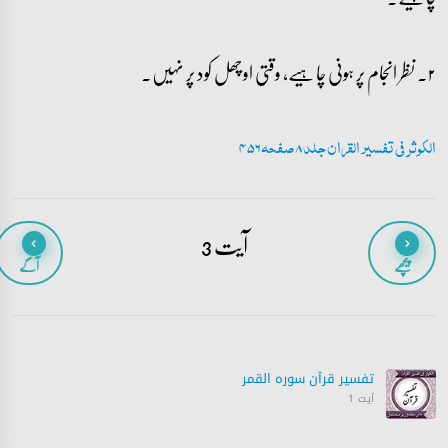
۲۔ نظر انجام پر ہونی چاہیے، وقتی اوچھل کود پر نہیں۔
الکوثر فی تفسیر القران جلد 8 صفحہ 456
آیت 3
پیچھے
آگے
تفسیر قرآن سورہ ‎القمر
آیت 1