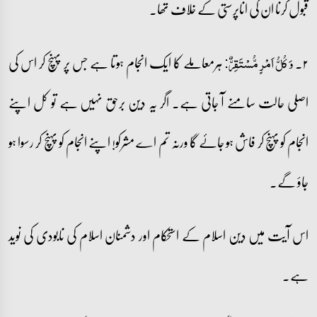
قبول کرنا ان کی اناپرستی کے خلاف تھا۔
۲۔
ہرمعاملے کا ایک انجام ہوتا ہے جس پر پہنچ کر اس کی
وَ کُلُّ اَمۡرٍ مُّسۡتَقِرٌّ:
اصلی حالت سامنے آ جاتی ہے۔ اگر یہ دین برحق نہیں ہے تو کل اپنے
انجام کو پہنچ کر فاش ہو جائے گا ورنہ تم اے مشرکو! اپنے انجام کو پہنچ کر رسوا ہو
جاؤ گے۔
اس آیت میں دین اسلام کے استحکام اور دشمنان اسلام کی نابودی کی نوید
ہے۔