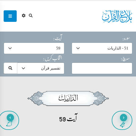
سورہ:
آیت:
سرچ:
انتخاب کریں:
آیت 59
پیچھے
آگے