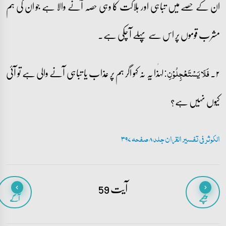
ان کے حصے میں تباہی اور ہلاکت کا وہی حصہ آنے والا ہے جو ان کی ہم
مشرب قوموں پر اس سے پہلے آ چکی ہے۔
۲۔
لہٰذا یہ نہ کہو اگر ہم پر عذاب یا تباہی آنے والی ہے تو آئی
فَلَا یَسۡتَعۡجِلُوۡنِ:
کیوں نہیں ہے؟
الکوثر فی تفسیر القران جلد 8 صفحہ 397
آیت 59
پیچھے
آگے