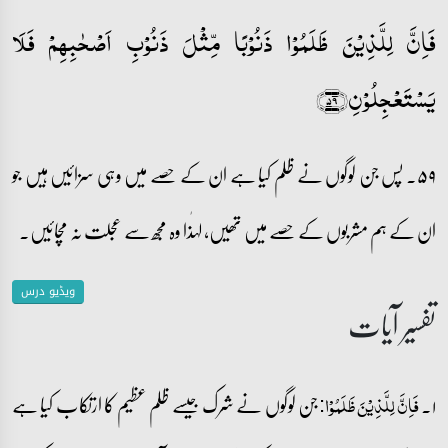
فَاِنَّ لِلَّذِیۡنَ ظَلَمُوۡا ذَنُوۡبًا مِّثۡلَ ذَنُوۡبِ اَصۡحٰبِہِمۡ فَلَا
یَسۡتَعۡجِلُوۡنِ﴿۵۹﴾
۵۹۔ پس جن لوگوں نے ظلم کیا ہے ان کے حصے میں وہی سزائیں ہیں جو
ان کے ہم مشربوں کے حصے میں تھیں، لہٰذا وہ مجھ سے عجلت نہ مچائیں۔
ویڈیو درس
تفسیر آیات
۱۔
جن لوگوں نے شرک جیسے ظلم عظیم کا ارتکاب کیا ہے
فَاِنَّ لِلَّذِیۡنَ ظَلَمُوۡا: