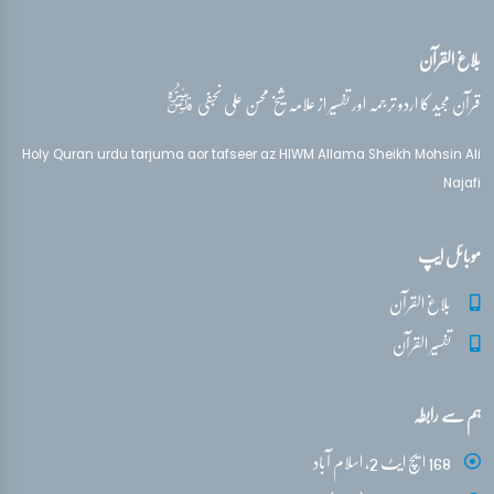
بلاغ القرآن
قدس‌سره
قرآن مجید کا اردو ترجمہ اور تفسیر از علامہ شیخ محسن علی نجفی
Holy Quran urdu tarjuma aor tafseer az HIWM Allama Sheikh Mohsin Ali
Najafi
موبائل ایپ
بلاغ القرآن
تفسیر القرآن
ہم سے رابطہ
168 ایچ ایٹ 2، اسلام آباد