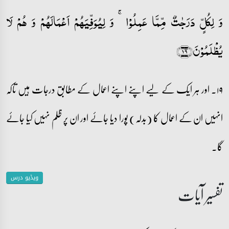
وَ لِکُلٍّ دَرَجٰتٌ مِّمَّا عَمِلُوۡا ۚ وَ لِیُوَفِّیَہُمۡ اَعۡمَالَہُمۡ وَ ہُمۡ لَا
یُظۡلَمُوۡنَ﴿۱۹﴾
۱۹۔ اور ہر ایک کے لیے اپنے اپنے اعمال کے مطابق درجات ہیں تاکہ
انہیں ان کے اعمال کا (بدلہ) پورا دیا جائے اور ان پر ظلم نہیں کیا جائے
گا۔
ویڈیو درس
تفسیر آیات