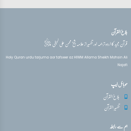
بلاغ القرآن
قدس‌سره
قرآن مجید کا اردو ترجمہ اور تفسیر از علامہ شیخ محسن علی نجفی
Holy Quran urdu tarjuma aor tafseer az HIWM Allama Sheikh Mohsin Ali
Najafi
موبائل ایپ
بلاغ القرآن
تفسیر القرآن
ہم سے رابطہ