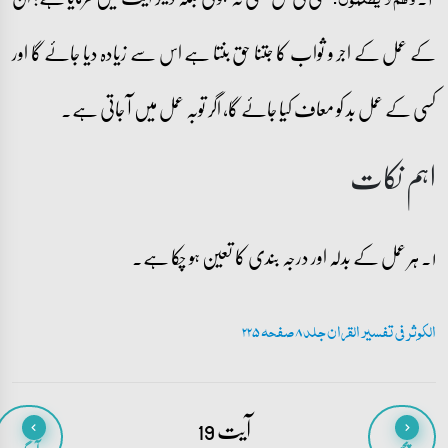
کے عمل کے اجر و ثواب کا جتنا حق بنتا ہے اس سے زیادہ دیا جائے گا اور
کسی کے عمل بد کو معاف کیا جائے گا، اگر توبہ عمل میں آ جاتی ہے۔
اہم نکات
۱۔ ہر عمل کے بدلہ اور درجہ بندی کا تعین ہو چکا ہے۔
الکوثر فی تفسیر القران جلد 8 صفحہ 225
آیت 19