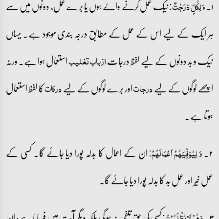
۱۔
نیک عمل کرنے والے ہوں یا برے عمل، دونوں میں سے
وَ لِکُلٍّ دَرَجٰتٌ:
ہر ایک کے لیے اس کے عمل کے مطابق درجہ بندی موجود ہے۔ یہاں
نیک و بد دونوں کے لیے لفظ درجات
استعمال ہوا ہے۔ ورنہ
از باب تغلیب
اچھے لوگوں کے لیے
اور برے لوگوں کے لیے
کا لفظ استعمال
درجات
درکات
ہوتا ہے۔
۲۔
ان کے اعمال کا بدلہ پورا دیا جائے گا۔ کسی کے
وَ لِیُوَفِّیَہُمۡ اَعۡمَالَہُمۡ:
عمل خیر اور عمل بد کا بدلہ پورا دیا جائے گا۔
۳۔
کسی کی حق تلفی نہ ہو گی بلکہ دیگر آیت میں فرمایا ہے: ان
وَ ہُمۡ لَا یُظۡلَمُوۡنَ: