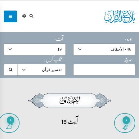
سورہ:
آیت:
سرچ:
انتخاب کریں:
آیت 19
پیچھے
آگے