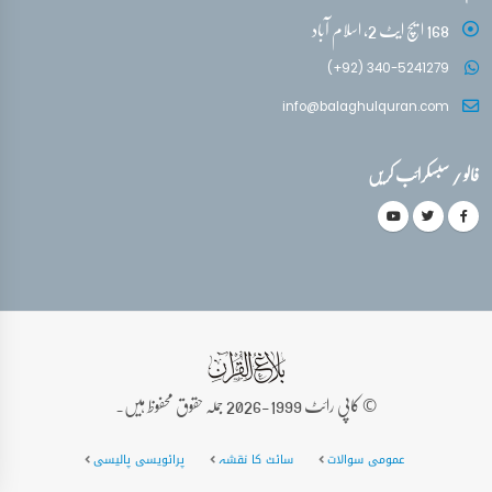
168 ایچ ایٹ 2، اسلام آباد
(+92) 340-5241279
info@balaghulquran.com
فالو / سبسکرائب کریں
© کاپی رائٹ 1999-2026 جملہ حقوق محفوظ ہیں۔
عمومی سوالات
سائٹ کا نقشہ
پرائویسی پالیسی