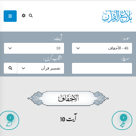
سورہ:
آیت:
سرچ:
انتخاب کریں:
آیت 10
پیچھے
آگے