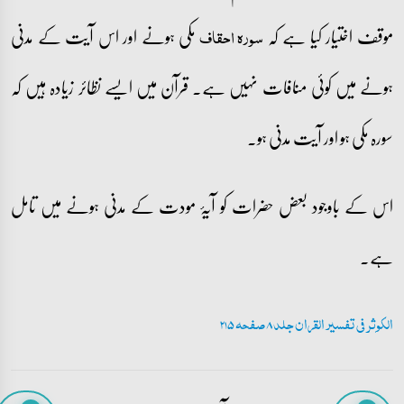
موقف اختیار کیا ہے کہ
مکی ہونے اور اس آیت کے مدنی
سورہ احقاف
ہونے میں کوئی منافات نہیں ہے۔ قرآن میں ایسے نظائر زیادہ ہیں کہ
سورہ مکی ہو اور آیت مدنی ہو۔
اس کے باوجود بعض حضرات کو آیۂ مودت کے مدنی ہونے میں تامل
ہے۔
الکوثر فی تفسیر القران جلد 8 صفحہ 215