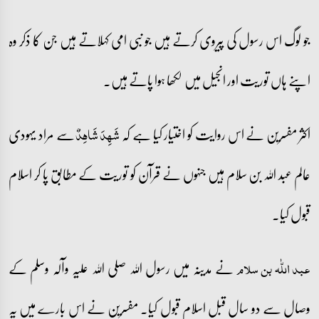
جو لوگ اس رسول کی پیروی کرتے ہیں جو نبی امی کہلاتے ہیں جن کا ذکر وہ
اپنے ہاں توریت اور انجیل میں لکھا ہوا پاتے ہیں۔
اکثر مفسرین نے اس روایت کو اختیار کیا ہے کہ
سے مراد یہودی
شَہِدَ شَاہِدٌ
عالم عبد اللہ بن سلام ہیں جنہوں نے قرآن کو توریت کے مطابق پا کر اسلام
قبول کیا۔
نے مدینہ میں رسول اللہ صلی اللہ علیہ وآلہ وسلم کے
عبد اللّٰہ بن سلام
وصال سے دو سال قبل اسلام قبول کیا۔ مفسرین نے اس بارے میں یہ