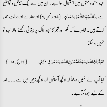
سجدہ متعدد معنوں میں استعمال ہوا ہے۔ ان میں سے ایک تذلل و تواضع
ہے :
۔ {۵۵ رحمن:۶} اور ستارے اور درخت سجدہ
وَّ النَّجۡمُ وَ الشَّجَرُ یَسۡجُدٰنِ
کرتے ہیں۔ ظاہر ہے کہ نجم اور شجر کا سجدہ خاک پر پیشانی رکھنے والا سجدہ تو
نہیں ہو سکتا۔
۔۔۔۔ {۲۲ حج : ۱۸۔}
اَلَمۡ تَرَ اَنَّ اللّٰہَ یَسۡجُدُ لَہٗ مَنۡ فِی السَّمٰوٰتِ وَ مَنۡ فِی الۡاَرۡضِ
کیا آپ نے نہیں دیکھا کہ جو کچھ آسمانوں اور جو کچھ زمین میں ہے۔۔۔ اللہ
کے لیے سجدہ کرتا ہے۔