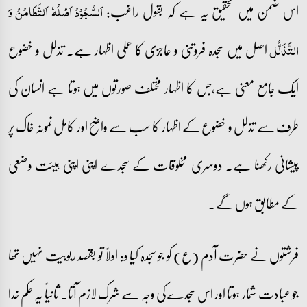
اس ضمن میں تحقیق یہ ہے کہ بقول راغب:
اَلسُّجُوْدُ اَصْلُہٗ اَلتَّطَامُنُ وَ
اصل میں سجدہ فروتنی و عاجزی کا عملی اظہار ہے۔ تذلل و خضوع
التَّذَلُّل
ایک جامع معنی ہے،جس کا اظہار مختلف صورتوں میں ہوتا ہے انسان کی
طرف سے تذلل و خضوع کے اظہار کا سب سے واضح اور کامل نمونہ خاک پر
پیشانی رکھنا ہے۔ دوسری مخلوقات کے سجدے اپنی اپنی ہیئت وضعی
کے مطابق ہوں گے۔
فرشتوں نے حضرت آدم (ع) کو جو سجدہ کیا وہ اولاً تو بقصد ربوبیت نہیں تھا
جو عبادت شمار ہوتا اور اس سجدے کی وجہ سے شرک لازم آتا۔ ثانیاً یہ حکم خدا