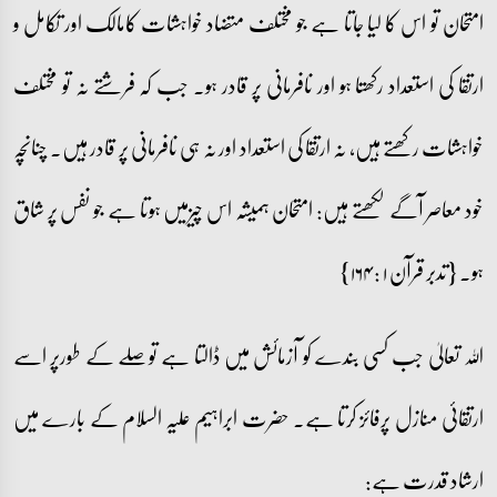
امتحان تو اس کا لیا جاتا ہے جو مختلف متضاد خواہشات کامالک اور تکامل و
ارتقا کی استعداد رکھتا ہو اور نافرمانی پر قادر ہو۔ جب کہ فرشتے نہ تو مختلف
خواہشات رکھتے ہیں، نہ ارتقا کی استعداد اور نہ ہی نافرمانی پر قادر ہیں۔ چنانچہ
خود معاصر آگے لکھتے ہیں: امتحان ہمیشہ اس چیزمیں ہوتا ہے جو نفس پر شاق
ہو۔ {تدبر قرآن ۱ : ۱۶۴}
اللہ تعالیٰ جب کسی بندے کو آزمائش میں ڈالتا ہے تو صلے کے طورپر اسے
ارتقائی منازل پرفائز کرتا ہے۔ حضرت ابراہیم علیہ السلام کے بارے میں
ارشاد قدرت ہے: