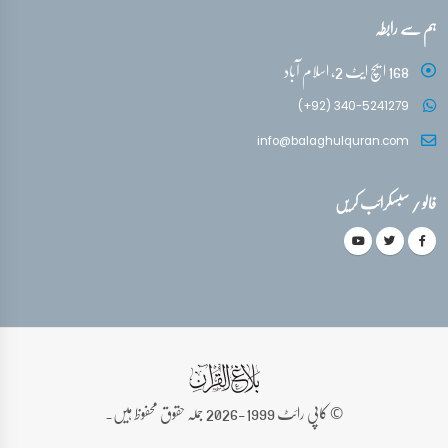
ہم سے رابطہ
168 ایچ ایٹ 2، اسلام آباد
(+92) 340-5241279
info@balaghulquran.com
فالو / سبسکرائب کریں
© کاپی رائٹ 1999-2026 جملہ حقوق محفوظ ہیں۔