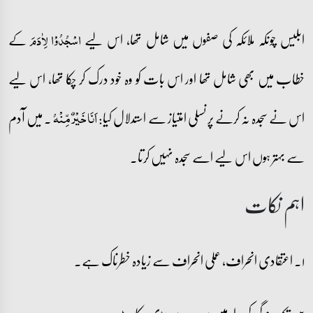
ابلیس چونکہ ملائکہ کی صفوں میں شامل تھا، اس لیے
کے
اسۡجُدُوۡا لِاٰدَمَ
خطاب میں بھی شامل تھا اور اس بات کو وہ خود درک کر چکا تھا، اس لیے
اس نے سجدہ نہ کرنے پر نسلی امتیاز سے استدلال کیا:
۔ میں آدم
اَنَا خَیۡرٌ مِّنۡہُ
سے بہتر ہوں اس لیے اسے سجدہ نہیں کرتا۔
اہم نکات
۱۔ اعتقادی انحراف، عملی انحراف سے زیادہ خطرناک ہے۔