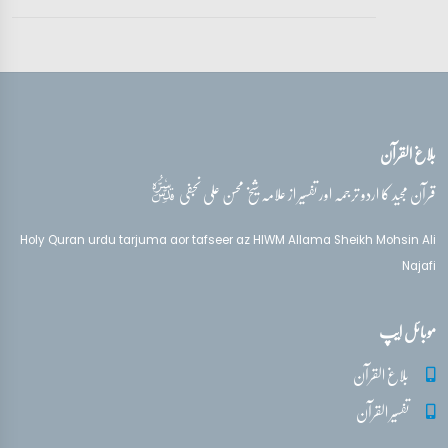
آیات 25 - 26
تفسیر قرآن سورہ ‎البقرة
آیت 26
بلاغ القرآن
قدس‌سره
قرآن مجید کا اردو ترجمہ اور تفسیر از علامہ شیخ محسن علی نجفی
Holy Quran urdu tarjuma aor tafseer az HIWM Allama Sheikh Mohsin Ali
Najafi
موبائل ایپ
بلاغ القرآن
تفسیر القرآن