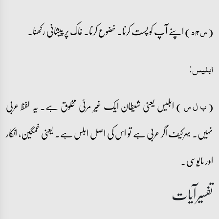
(
) اپنے آپ کو پست کرنا۔ خضوع کرنا۔ خاک پر پیشانی رکھنا۔
س ج د
ابلیس:
(
) ابلیس یعنی شیطان ایک غیر مرئی مخلوق ہے۔ یہ لفظ عربی
ب ل س
نہیں۔ بہرکیف اگر عربی ہے تو اس کی اصل ابلس ہے۔ یعنی غمگین، انکار
اور مایوسی۔
تفسیرآیات