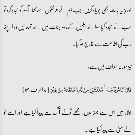
اور (یہ بات بھی) یاد کریں: جب ہم نے فرشتوں سے کہا: آدم کو سجدہ کرو تو
سب نے سجدہ کیا سوائے ابلیس کے، وہ جنات میں سے تھا، پس وہ اپنے
رب کی اطاعت سے خارج ہو گیا۔
نیز سورئہ اعراف میں ہے:
{۷ اعراف: ۱۴}
قَالَ اَنَا خَیۡرٌ مِّنۡہُ ۚ خَلَقۡتَنِیۡ مِنۡ نَّارٍ وَّ خَلَقۡتَہٗ مِنۡ طِیۡنٍ
بولا: میں اس سے بہتر ہوں، مجھے تونے آگ سے پیدا کیا ہے اور اسے تو
نے مٹی سے پیدا کیا ہے۔