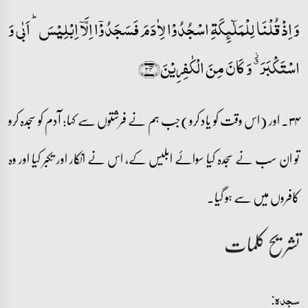
وَ اِذۡ قُلۡنَا لِلۡمَلٰٓئِکَۃِ اسۡجُدُوۡا لِاٰدَمَ فَسَجَدُوۡۤا اِلَّاۤ اِبۡلِیۡسَ ؕ اَبٰی وَ
اسۡتَکۡبَرَ ٭۫ وَ کَانَ مِنَ الۡکٰفِرِیۡنَ﴿۳۴﴾
۳۴۔ اور (اس وقت کو یاد کرو)جب ہم نے فرشتوں سے کہا: آدم کو سجدہ کرو
تو ان سب نے سجدہ کیا سوائے ابلیس کے، اس نے انکار اور تکبر کیا اور وہ
کافروں میں سے ہو گیا۔
تشریح کلمات
سجدہ: