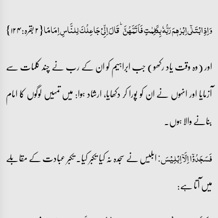
{۲ بقرہ: ۱۲۴}
وَ اِذِ ابۡتَلٰۤی اِبۡرٰہٖمَ رَبُّہٗ بِکَلِمٰتٍ فَاَتَمَّہُنَّ ؕ قَالَ اِنِّیۡ جَاعِلُکَ لِلنَّاسِ اِمَامًا
اور (وہ وقت یاد رکھو) جب ابراہیم کو ان کے رب نے چند کلمات سے
آزمایا اور انہوں نے ان کو پورا کر دکھایا، ارشاد ہوا: میں تمہیں لوگوں کا امام
بنانے والا ہوں۔
ابلیس نے سجدہ نہ کیا تکبر کیا۔ تکبر عبادت کے مقابلے
فَسَجَدُوۡۤا اِلَّاۤ اِبۡلِیۡسَ:
میں آتا ہے: