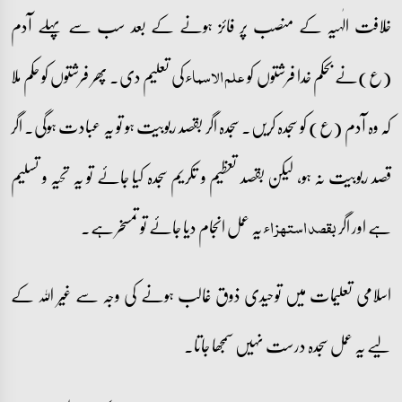
خلافت الٰہیہ کے منصب پر فائز ہونے کے بعد سب سے پہلے آدم
(ع)نے بحکم خدا فرشتوں کو
کی تعلیم دی۔ پھر فرشتوں کو حکم ملا
علم الاسماء
کہ وہ آدم (ع) کو سجدہ کریں۔ سجدہ اگر بقصد ربوبیت ہو تو یہ عبادت ہوگی۔ اگر
قصد ربوبیت نہ ہو، لیکن بقصد تعظیم و تکریم سجدہ کیا جائے تو یہ تحیہ و تسلیم
ہے اور اگر
یہ عمل انجام دیا جائے تو تمسخر ہے۔
بقصد استہزاء
اسلامی تعلیمات میں توحیدی ذوق غالب ہونے کی وجہ سے غیر اللہ کے
لیے یہ عمل سجدہ درست نہیں سمجھا جاتا۔