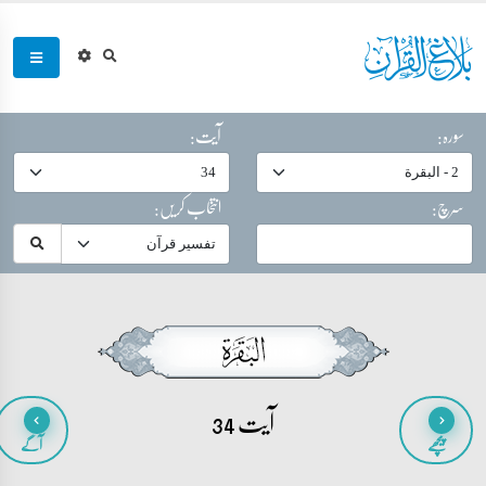
سورہ:
آیت:
سرچ:
انتخاب کریں:
آیت 34
پیچھے
آگے