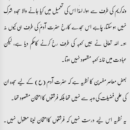
وندکریم کی طرف سے ہوا، لہٰذا اس کی تعمیل میں کیا جانے والا سجدہ شرک
نہیں ہو سکتا، چاہے اس سجدے کارخ حضرت آدمؑ کی طرف ہی کیوں نہ
ہو۔ اللہ تعالیٰ نے ہمیں کعبہ کی طرف رخ کرنے کاحکم دیا ہے، لیکن
عبادت میں خانہ کعبہ مقصود نہیں ہوتا۔
بعض معاصر مفسرین کا نظریہ ہے کہ حضرت آدم (ع) کے لیے سجدہ ان
کی علمی فضیلت کی وجہ سے نہیں تھا بلکہ فرشتوں کا امتحان مقصود تھا۔
یہ نظریہ اس لیے درست نہیں کہ فرشتوں کاامتحان لینا معقول نہیں۔