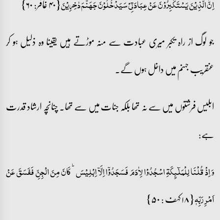
{۴۰ غافر: ۶۰}
اِنَّ الَّذِیۡنَ یَسۡتَکۡبِرُوۡنَ عَنۡ عِبَادَتِیۡ سَیَدۡخُلُوۡنَ جَہَنَّمَ دٰخِرِیۡنَ
جو لوگ از راہ تکبر میری عبادت سے منہ موڑتے ہیں یقینا وہ ذلیل ہو کر
عنقریب جہنم میں داخل ہوں گے۔
ابلیس فرشتوں میں سے نہ تھا بلکہ جنات میں سے تھا۔ چنانچہ ارشاد قدرت
ہے:
وَ اِذۡ قُلۡنَا لِلۡمَلٰٓئِکَۃِ اسۡجُدُوۡا لِاٰدَمَ فَسَجَدُوۡۤا اِلَّاۤ اِبۡلِیۡسَ ؕ کَانَ مِنَ الۡجِنِّ فَفَسَقَ عَنۡ
{۱۸ کہف : ۵۰}
اَمۡرِ رَبِّہٖ