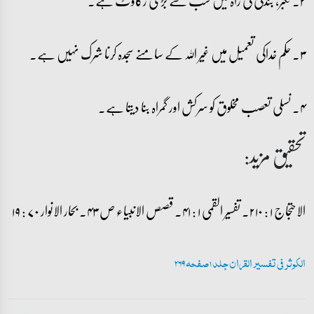
۲۔ تکبر، بندگی کی راہ میں سب سے بڑی رکاوٹ ہے۔
۳۔ حکم خداکی تعمیل میں غیر اللہ کے سامنے سجدہ کرنا شرک نہیں ہے۔
۴۔ نسلی تعصب مخلوق کو سرکش اور گمراہ بنا دیتا ہے۔
تحقیق مزید:
الاحتجاج ۱ : ۲۱۰۔ تفسیر القمی ۱ : ۴۱۔ قصص الانبیاء ص ۴۳۔ بحار الانوار ۷۰ : ۱۹
الکوثر فی تفسیر القران جلد 1 صفحہ 269