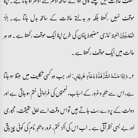
مختلف حالات میں چلنے والی ہوا کے ساتھ ادھر سے ادھر ہو جاتا ہے۔ اپنا
موقف نہیں رکھتا بلکہ ہر بدلتے حالات کے ساتھ بدل جاتا ہے۔
اِلَّا
البتہ نمازی مضبوط چٹان کی طرح اپنا ایک موقف رکھتا ہے۔ وہ ہر
الۡمُصَلِّیۡنَ
حالت میں ایک موقف رکھتا ہے۔
۲۔
اور جب وہ کسی تکلیف میں مبتلا ہو جاتا
وَ اِذَا مَسَّہُ الشَّرُّ فَذُوۡ دُعَآءٍ عَرِیۡضٍ:
ہے، اس سے تکبر و غرور کے اسباب، نعمتوں کی فراوانی ختم ہو جاتی ہے اور
دولت کے پردے ہٹ جاتے ہیں تو اس وقت اسے اپنی حقیقت، مجبوری
اور بے بسی نظر آتی ہے۔ اب اس کی اکڑ ختم، غرور و تکبر نام کی کوئی چیز باقی