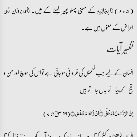
)
کے معنی پہلو پھیر لینے کے ہیں۔
بروزن
( ن و ء
نَاٰ بِجَانِبِہٖ
نَأی
نَعیٰ
اعراض کے معنوں میں ہے۔
تفسیر آیات
انسان کے لیے جب نعمتوں کی فراوانی ہو جاتی ہے تو اس کی سوچ اور حسن و
قبح کے پیمانے بدل جاتے ہیں۔
(۹۶ علق۶: ۷)
اِنَّ الۡاِنۡسَانَ لَیَطۡغٰۤی ۙ﴿﴾اَنۡ رَّاٰہُ اسۡتَغۡنٰی ﴿﴾
انسان تو یقینا سرکشی کرتا ہے۔ اس بنا پر کہ وہ اپنے آپ کو بے نیاز خیال کرتا