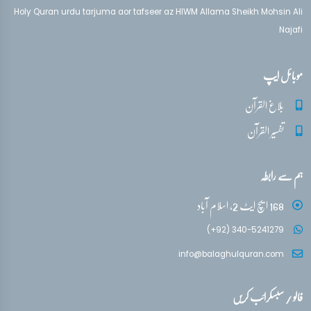
Holy Quran urdu tarjuma aor tafseer az HIWM Allama Sheikh Mohsin Ali
Najafi
موبائل ایپ
بلاغ القرآن
تفسیر القرآن
ہم سے رابطہ
168 ایچ ایٹ 2، اسلام آباد
(+92) 340-5241279
info@balaghulquran.com
فالو / سبسکرائب کریں