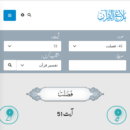
سورہ:
آیت:
سرچ:
انتخاب کریں:
آیت 51
پیچھے
آگے