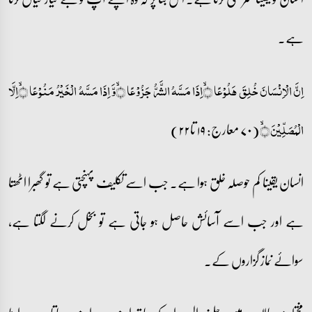
ہے۔
اِنَّ الۡاِنۡسَانَ خُلِقَ ہَلُوۡعًا ﴿ۙ﴾اِذَا مَسَّہُ الشَّرُّ جَزُوۡعًا ﴿ۙ﴾وَّ اِذَا مَسَّہُ الۡخَیۡرُ مَنُوۡعًا ﴿ۙ﴾اِلَّا
(۷۰ معارج: ۱۹ تا۲۲)
الۡمُصَلِّیۡنَ ﴿ۙ﴾
انسان یقینا کم حوصلہ خلق ہوا ہے۔ جب اسے تکلیف پہنچتی ہے تو گھبرا اٹھتا
ہے اور جب اسے آسائش حاصل ہو جاتی ہے تو بخل کرنے لگتا ہے،
سوائے نماز گزاروں کے۔