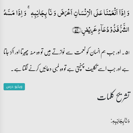
وَ اِذَاۤ اَنۡعَمۡنَا عَلَی الۡاِنۡسَانِ اَعۡرَضَ وَ نَاٰ بِجَانِبِہٖ ۚ وَ اِذَا مَسَّہُ
الشَّرُّ فَذُوۡ دُعَآءٍ عَرِیۡضٍ﴿۵۱﴾
۵۱۔ اور جب ہم انسان کو نعمت سے نوازتے ہیں تو وہ منہ پھیرتا اور اکڑ جاتا
ہے اور جب اسے تکلیف پہنچتی ہے تو وہ لمبی دعائیں کرنے لگتا ہے۔
ویڈیو درس
تشریح کلمات
وَ نَاٰ بِجَانِبِہٖ: