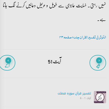
نہیں رہتی۔ نہایت عاجزی سے طویل و عریض دعائیں کرنے لگ جاتا
ہے۔
الکوثر فی تفسیر القران جلد 8 صفحہ 43
آیت 51
پیچھے
آگے
تفسیر قرآن سورہ ‎فصلت
آیات 1 - 6