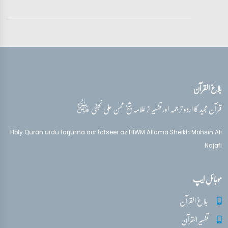
تفسیر قرآن سورہ ‎فصلت
آیات 46 - 49
تفسیر قرآن سورہ ‎فصلت
آیات 50 - 53
بلاغ القرآن
تفسیر قرآن سورہ ‎فصلت
آیات 53 - 54
قدس‌سره
قرآن مجید کا اردو ترجمہ اور تفسیر از علامہ شیخ محسن علی نجفی
Holy Quran urdu tarjuma aor tafseer az HIWM Allama Sheikh Mohsin Ali
Najafi
موبائل ایپ
بلاغ القرآن
تفسیر القرآن