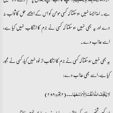
ہے۔ لہٰذا ایسا نہیں ہو سکتا کہ کسی مومن کو اس کے اچھے عمل کا ثواب نہ
دے اور یہ بھی نہیں ہو سکتا کہ کسی نے جرم کا ارتکاب نہیں کیا ہے،
اسے عذاب دے۔
یہ بھی نہیں ہو سکتا کہ کسی نے جرم کا ارتکاب از خود نہیں کیا، کسی نے مجبور
کیا ہے، اسے بھی عذاب دے:
(۲ بقرہ:۲۸۶)
لَا یُکَلِّفُ اللّٰہُ نَفۡسًا اِلَّا وُسۡعَہَا۔۔۔