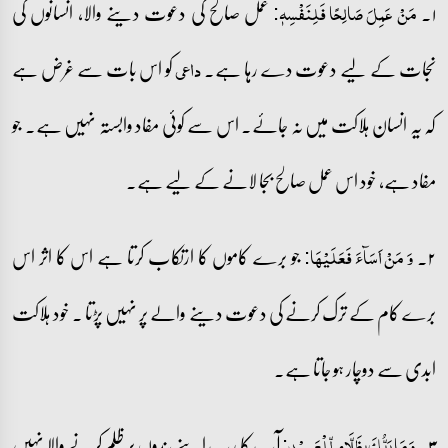
۱۔
عمل صالح کی دعوت دینے والا، انسانوں کی
مَنۡ عَمِلَ صَالِحًا فَلِنَفۡسِہٖ:
نجات کے لیے دعوت دے رہا ہے۔
کو اس بات سے غرض ہے
داعی
کہ یہ انسان ہلاکت میں نہ جائے۔ اس سے کوئی مفاد وابستہ نہیں ہے۔ جو
مفاد ہے، خود اس عمل صالح بجا لانے کے لیے ہے۔
۲۔
جو برے کاموں کا ارتکاب کرتا ہے اس کا اثر اس
وَ مَنۡ اَسَآءَ فَعَلَیۡہَا:
برے کام کے ترک کرنے کی دعوت دینے والے پر نہیں پڑتا ۔ خود ہلاکت
ابدی سے دوچار ہو جاتا ہے۔
۳۔
آپ کا رب اپنے بندوں پر ظلم کرنے والا نہیں
وَ مَا رَبُّکَ بِظَلَّامٍ لِّلۡعَبِیۡدِ: