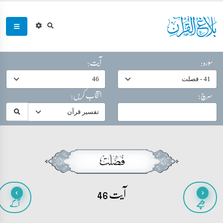
سورہ:
آیت:
سرچ:
انتخاب کریں:
آیت 46
پیچھے
آگے