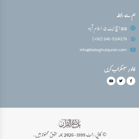
ہم سے رابطہ
168 ایچ ایٹ 2، اسلام آباد
(+92) 340-5241279
info@balaghulquran.com
فالو / سبسکرائب کریں
© کاپی رائٹ 1999-2026 جملہ حقوق محفوظ ہیں۔