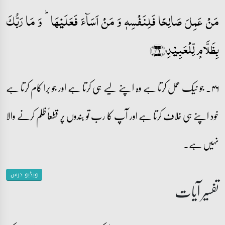
مَنۡ عَمِلَ صَالِحًا فَلِنَفۡسِہٖ وَ مَنۡ اَسَآءَ فَعَلَیۡہَا ؕ وَ مَا رَبُّکَ
بِظَلَّامٍ لِّلۡعَبِیۡدِ﴿۴۶﴾
۴۶۔ جو نیک عمل کرتا ہے وہ اپنے لیے ہی کرتا ہے اور جو برا کام کرتا ہے
خود اپنے ہی خلاف کرتا ہے اور آپ کا رب تو بندوں پر قطعاً ظلم کرنے والا
نہیں ہے۔
ویڈیو درس
تفسیر آیات