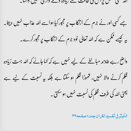
اللہ کسی شخص پر اس کی طاقت سے زیادہ ذمے داری نہیں ڈالتا۔
جسے کسی اور نے جرم کے ارتکاب پر مجبور کیا ہو اسے اللہ عذاب نہیں دیتا۔
یہ کیسے ممکن ہے کہ اللہ تعالیٰ خود جرم کے ارتکاب پر مجبور کرے۔
واضح رہے
مبالغے کے لیے نہیں ہے کہ کہا جائے کہ اللہ بہت زیادہ
ظلام
ظلم کرنے والا نہیں، تھوڑا ظلم ہو سکتا ہے بلکہ یہ نسبت کے لیے ہے
یعنی اللہ کی طرف ظلم کی نسبت نہیں ہو سکتی۔
الکوثر فی تفسیر القران جلد 8 صفحہ 39