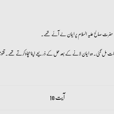
نجات مل گئی۔ وہ ایمان لانے کے بعد عمل کے ذریعے اپنا بچاؤ کرتے تھے۔ ت
آیت 18