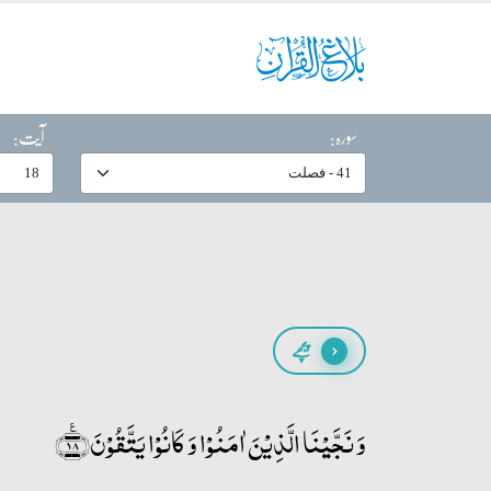
سورہ:
آیت:
پیچھے
وَ نَجَّیۡنَا الَّذِیۡنَ اٰمَنُوۡا وَ کَانُوۡا یَتَّقُوۡنَ﴿٪۱۸﴾