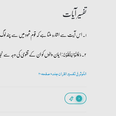
تفسیر آیات
۱۔ اس آیت سے اشارہ ملتا ہے کہ قوم ثمود میں سے چند لوگ حضرت صالح علیہ السلام پر ایمان لے آئے تھے۔
۲۔
ایمان والوں کو ان کے تقویٰ کی وجہ سے 
وَ کَانُوۡا یَتَّقُوۡنَ:
الکوثر فی تفسیر القران جلد 8 صفحہ 20
پیچھے