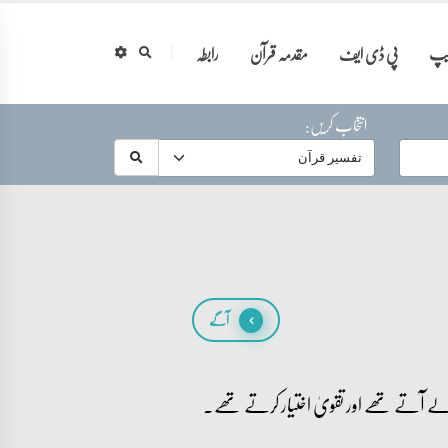
ایپ
پی ڈی ایف
مقدمہ قرآن
رابطہ
انتخاب کریں:
آگے