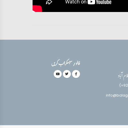
فالو / سبسکرائب کریں
(+92
info@balag