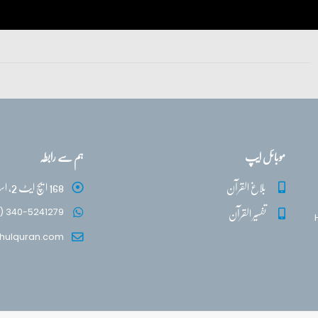
موبائل ایپ
ہم سے رابطہ
بلاغ القرآن
168 ایچ ایٹ 2، اسلام آباد
تفسیر القرآن
) 340-5241279
hulquran.com