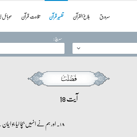
سرورق
بلاغ القرآن
تفسیر قرآن
تلاوت قرآن
موبائل 
سرچ:
آیت 18
۱۸۔ اور ہم نے انہیں بچا لیا جو ایمان لے آتے تھے اور تقویٰ اختیار کرتے تھے۔