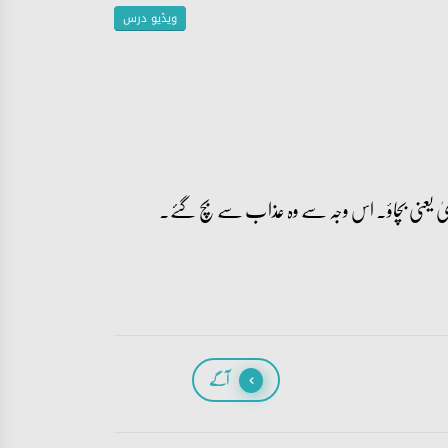
ویڈیو درس
قویٰ یعنی بچاؤ۔ اس وجہ سے وہ عذاب سے بچ گئے۔
آگے