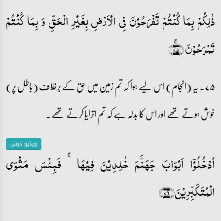
ذٰلِکُمۡ بِمَا کُنۡتُمۡ تَفۡرَحُوۡنَ فِی الۡاَرۡضِ بِغَیۡرِ الۡحَقِّ وَ بِمَا کُنۡتُمۡ
تَمۡرَحُوۡنَ ﴿ۚ۷۵﴾
۷۵۔ یہ (انجام) اس لیے ہوا کہ تم زمین میں حق کے برخلاف (باطل پر)
خوش ہوتے تھے اور اس کا بدلہ ہے کہ تم اترایا کرتے تھے۔
ویڈیو درس
اُدۡخُلُوۡۤا اَبۡوَابَ جَہَنَّمَ خٰلِدِیۡنَ فِیۡہَا ۚ فَبِئۡسَ مَثۡوَی
الۡمُتَکَبِّرِیۡنَ﴿۷۶﴾