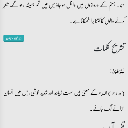
۷۶۔ جہنم کے دروازوں میں داخل ہو جاؤ جس میں تم ہمیشہ رہو گے، تکبر
کرنے والوں کا کتنا برا ٹھکانا ہے۔
ویڈیو درس
تشریح کلمات
تَمۡرَحُوۡنَ:
(
)
کے معنی ہیں بہت زیادہ اور شدید خوشی، جس میں انسان
م ر ح
المرح
اترانے لگ جائے۔
تفسیر آیات