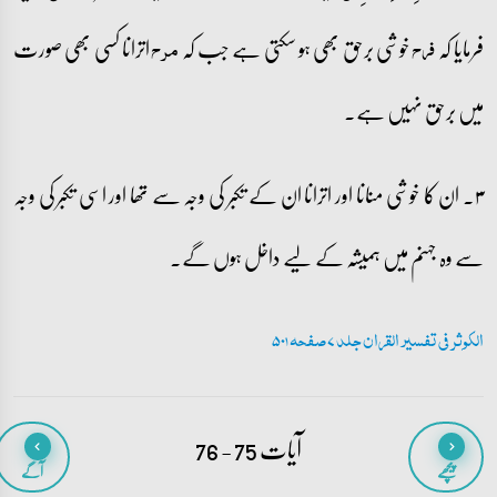
فرمایا کہ
خوشی برحق بھی ہو سکتی ہے جب کہ
اترانا کسی بھی صورت
فرح
مرح
میں برحق نہیں ہے۔
۳۔ ان کا خوشی منانا اور اترانا ان کے تکبر کی وجہ سے تھا اور اسی تکبر کی وجہ
سے وہ جہنم میں ہمیشہ کے لیے داخل ہوں گے۔
الکوثر فی تفسیر القران جلد 7 صفحہ 501
آیات 75 - 76
پیچھے
آگے