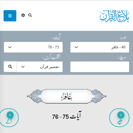
سورہ:
آیت:
سرچ:
انتخاب کریں:
آیات 75 - 76
پیچھے
آگے