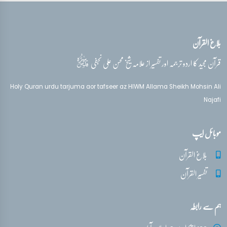
تفسیر قرآن سورہ ‎غافر‎
آیات 61 - 65
بلاغ القرآن
تفسیر قرآن سورہ ‎غافر‎
آیات 66 - 67
قدس‌سره
قرآن مجید کا اردو ترجمہ اور تفسیر از علامہ شیخ محسن علی نجفی
تفسیر قرآن سورہ ‎غافر‎
Holy Quran urdu tarjuma aor tafseer az HIWM Allama Sheikh Mohsin Ali
آیات 75 - 82
Najafi
تفسیر قرآن سورہ ‎غافر‎
موبائل ایپ
آیات 82 - 85
بلاغ القرآن
تفسیر القرآن
ہم سے رابطہ