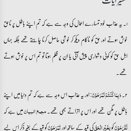
۱۔ یہ عذاب خود تمہارے اعمال کی وجہ سے ہے کہ تم اپنے باطل پر ناحق
خوش ہوتے اور حق کو ناکام دیکھ کر خوشی حاصل کرنا چاہتے تھے بلکہ جہاں
اہل حق کو کوئی دشواری پیش آتی یا ان پر ظلم ہوتا تو تم اس پر خوش ہوتے
تھے۔
۲۔
اور یہ عذاب اس وجہ سے ہے کہ تم دنیا میں اپنے
وَ بِمَا کُنۡتُمۡ تَمۡرَحُوۡنَ:
باطل پر مگن تھے اور اس پر اتراتے بھی تھے۔
میں ہے کہ
مجمع البیان
کو
کی قید کے ساتھ اور
کو قید کے بغیر ذکر اس لیے
تَفۡرَحُوۡنَ
بِغَیۡرِ الۡحَقِّ
تَمۡرَحُوۡنَ