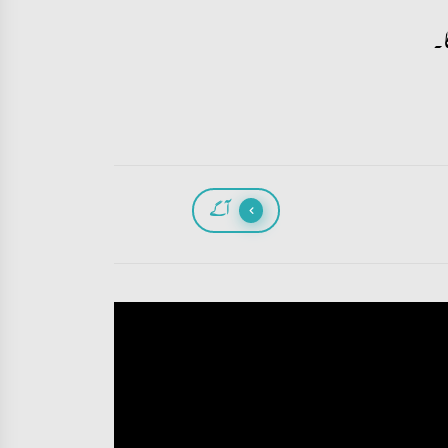
ا۔
آگے