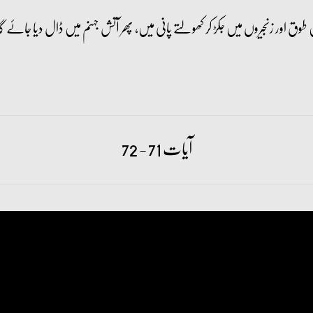
ق اور زنجیروں میں جکڑ کر کھولتے پانی میں، پھر آتش جہنم میں ڈال دیا جائے گ
آیات 71 - 72