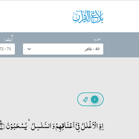
سورہ:
آیت:
پیچھے
اِذِ الۡاَغۡلٰلُ فِیۡۤ اَعۡنَاقِہِمۡ وَ السَّلٰسِلُ ؕ یُسۡحَبُوۡنَ ﴿ۙ۷۱﴾