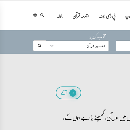
ایپ
پی ڈی ایف
مقدمہ قرآن
رابطہ
انتخاب کریں:
آگے