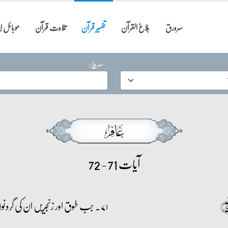
سرورق
بلاغ القرآن
تفسیر قرآن
تلاوت قرآن
موبائل 
سرچ:
آیات 71 - 72
۷۱۔ جب طوق اور زنجیریں ان کی گردنوں میں ہوں گی، گھسیٹے جا رہے ہوں گے،