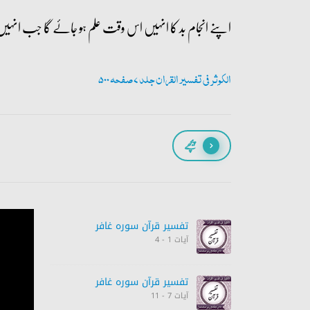
اپنے انجام بد کا انہیں اس وقت علم ہو جائے گا جب انہیں طو
الکوثر فی تفسیر القران جلد 7 صفحہ 500
پیچھے
تفسیر قرآن سورہ ‎غافر‎
آیات 1 - 4
تفسیر قرآن سورہ ‎غافر‎
آیات 7 - 11