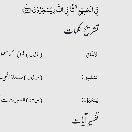
فِی الۡحَمِیۡمِ ۬ۙ ثُمَّ فِی النَّارِ یُسۡجَرُوۡنَ ﴿ۚ۷۲﴾
تشریح کلمات
(
) طوق کے معنو
غ ل ل
الۡاَغۡلٰلُ:
(
)
زنجیر
س ل ل
سلسلۃ
السَّلٰسِلُ:
(
)
زور سے 
س ج ر
السجر
یُسۡحَبُوۡنَ:
تفسیر آیات