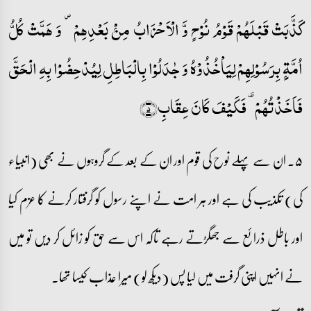
کَذَّبَتۡ قَبۡلَہُمۡ قَوۡمُ نُوۡحٍ وَّ الۡاَحۡزَابُ مِنۡۢ بَعۡدِہِمۡ ۪ وَ ہَمَّتۡ کُلُّ
اُمَّۃٍۭ بِرَسُوۡلِہِمۡ لِیَاۡخُذُوۡہُ وَ جٰدَلُوۡا بِالۡبَاطِلِ لِیُدۡحِضُوۡا بِہِ الۡحَقَّ
فَاَخَذۡتُہُمۡ ۟ فَکَیۡفَ کَانَ عِقَابِ﴿۵﴾
۵۔ ان سے پہلے نوح کی قوم اور ان کے بعد کے گروہوں نے بھی (انبیاء
کی) تکذیب کی ہے اور ہر امت نے اپنے رسول کو گرفتار کرنے کا عزم کیا
اور باطل ذرائع سے جھگڑتے رہے تاکہ اس سے حق کو زائل کر دیں تو میں
نے انہیں اپنی گرفت میں لیا پس (دیکھ لو) میرا عذاب کیسا تھا۔