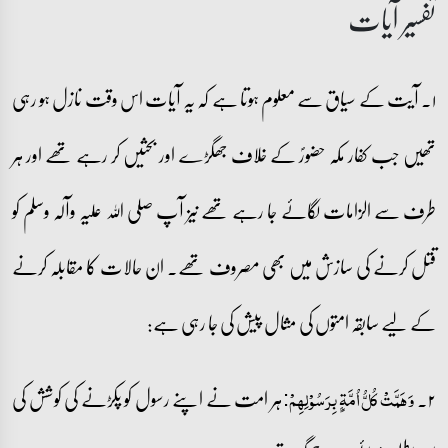
تفسیر آیات
۱۔ آیت کے سیاق سے معلوم ہوتا ہے کہ یہ آیات اس وقت نازل ہو رہی
تھیں جب کفار مکہ حضورؐ کے خلاف جھگڑے اور بحثیں کر رہے تھے اور ہر
طرف سے الزامات لگائے جا رہے تھے نیز آپ صلی اللہ علیہ وآلہ وسلم کو
قتل کرنے کی سازش میں بھی مصروف تھے۔ ان حالات کا مقابلہ کرنے
کے لیے سابقہ امتوں کی مثال پیش کی جا رہی ہے:
۲۔
ہر امت نے اپنے رسول کو پکڑنے کی کوشش کی
وَ ہَمَّتۡ کُلُّ اُمَّۃٍۭ بِرَسُوۡلِہِمۡ: