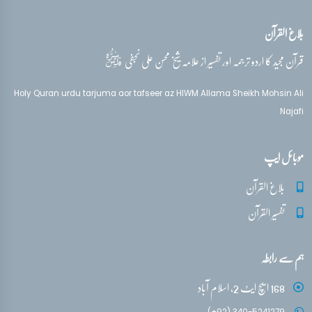
بلاغ القرآن
تفسیر قرآن سورہ ‎غافر‎
آیات 66 - 67
قدس‌سره
قرآن مجید کا اردو ترجمہ اور تفسیر از علامہ شیخ محسن علی نجفی
تفسیر قرآن سورہ ‎غافر‎
Holy Quran urdu tarjuma aor tafseer az HIWM Allama Sheikh Mohsin Ali
آیات 75 - 82
Najafi
تفسیر قرآن سورہ ‎غافر‎
موبائل ایپ
آیات 82 - 85
بلاغ القرآن
تفسیر القرآن
ہم سے رابطہ
168 ایچ ایٹ 2، اسلام آباد