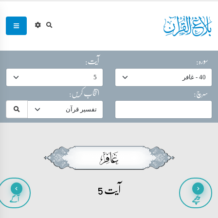
سورہ:
آیت:
سرچ:
انتخاب کریں:
آیت 5
پیچھے
آگے