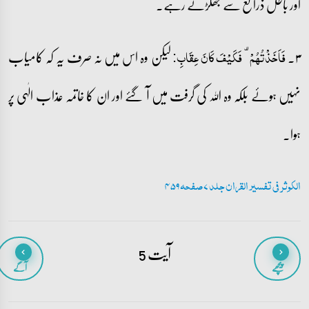
اور باطل ذرائع سے جھگڑتے رہے۔
۳۔
لیکن وہ اس میں نہ صرف یہ کہ کامیاب
فَاَخَذۡتُہُمۡ ۟ فَکَیۡفَ کَانَ عِقَابِ:
نہیں ہوئے بلکہ وہ اللہ کی گرفت میں آ گئے اور ان کا خاتمہ عذاب الٰہی پر
ہوا۔
الکوثر فی تفسیر القران جلد 7 صفحہ 459
آیت 5
پیچھے
آگے