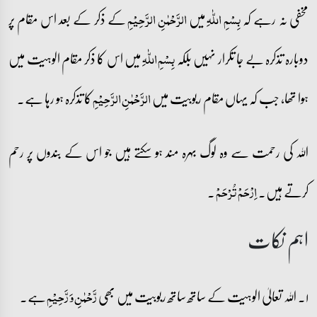
مخفی نہ رہے کہ
میں
کے ذکر کے بعد اس مقام پر
بِسۡمِ اللّٰہِ
الرَّحۡمٰنِ الرَّحِیۡمِ
دوبارہ تذکرہ بے جا تکرار نہیں بلکہ
میں اس کا ذکر مقام الوہیت میں
بِسۡمِ اللّٰہِ
ہوا تھا، جب کہ یہاں مقام ربوبیت میں
کا تذکرہ ہو رہا ہے۔
الرَّحۡمٰنِ الرَّحِیۡمِ
اللہ کی رحمت سے وہ لوگ بہرہ مند ہو سکتے ہیں جو اس کے بندوں پر رحم
کرتے ہیں۔
۔
اِرْحَمْ تُرْحَمْ
اہم نکات
۱۔ اللہ تعالیٰ الوہیت کے ساتھ ساتھ ربوبیت میں بھی
ہے۔
رَّحۡمٰنِ وَ رَّحِیۡمِ