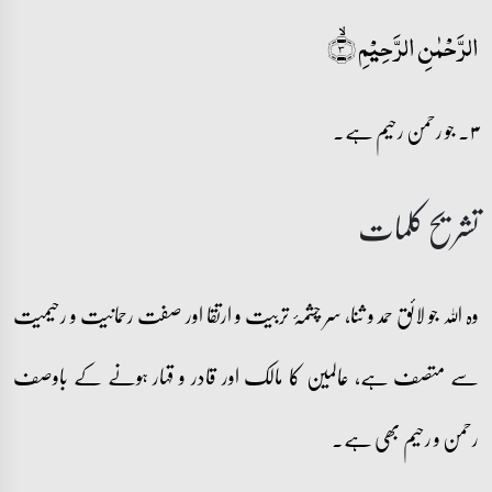
الرَّحۡمٰنِ الرَّحِیۡمِ ۙ﴿۳﴾
۳۔ جو رحمن رحیم ہے۔
تشریح کلمات
وہ اللہ جو لائق حمد و ثنا، سر چشمۂ تربیت و ارتقا اور صفت رحمانیت و رحیمیت
سے متصف ہے، عالمین کا مالک اور قادر و قہار ہونے کے باوصف
رحمن و رحیم بھی ہے۔