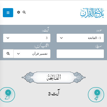
سورہ:
آیت:
سرچ:
انتخاب کریں:
آیت 3
پیچھے
آگے