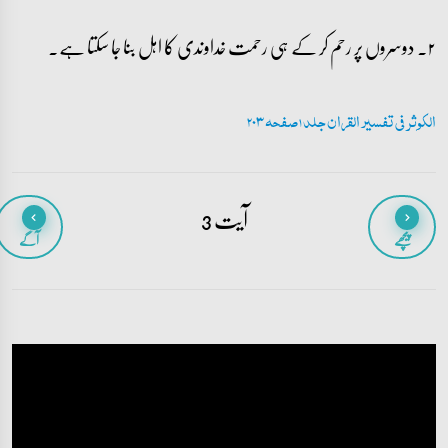
۲۔ دوسروں پر رحم کر کے ہی رحمت خداوندی کا اہل بنا جا سکتا ہے۔
الکوثر فی تفسیر القران جلد 1 صفحہ 203
آیت 3
پیچھے
آگے