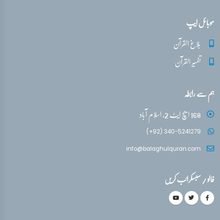
موبائل ایپ
بلاغ القرآن
تفسیر القرآن
ہم سے رابطہ
168 ایچ ایٹ 2، اسلام آباد
(+92) 340-5241279
info@balaghulquran.com
فالو / سبسکرائب کریں