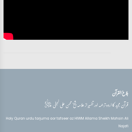
بلاغ القرآن
قدس‌سره
قرآن مجید کا اردو ترجمہ اور تفسیر از علامہ شیخ محسن علی نجفی
Holy Quran urdu tarjuma aor tafseer az HIWM Allama Sheikh Mohsin Ali
Najafi