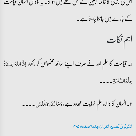
اس کی زندگی کا خاتمہ زمین کے کس خطے میں ہو گا۔ یہ ناداں انسان قیامت
کے بارے میں جاننا چاہتا ہے۔
اہم نکات
۱۔ قیامت کا علم اللہ نے صرف اپنے ساتھ مخصوص کر رکھا:
اِنَّ اللّٰہَ عِنۡدَہٗ
۔۔۔۔
عِلۡمُ السَّاعَۃِ
۲۔ انسان کا دائرہ علم نہایت محدود ہے:
۔۔۔۔
وَ مَا تَدۡرِیۡ نَفۡسٌ
الکوثر فی تفسیر القران جلد 6 صفحہ 405