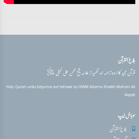
بلاغ القرآن
قدس‌سره
قرآن مجید کا اردو ترجمہ اور تفسیر از علامہ شیخ محسن علی نجفی
Holy Quran urdu tarjuma aor tafseer az HIWM Allama Sheikh Mohsin Ali
Najafi
موبائل ایپ
بلاغ القرآن