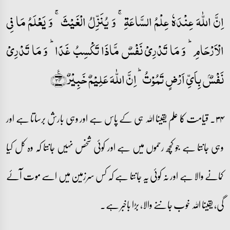
اِنَّ اللّٰہَ عِنۡدَہٗ عِلۡمُ السَّاعَۃِ ۚ وَ یُنَزِّلُ الۡغَیۡثَ ۚ وَ یَعۡلَمُ مَا فِی
الۡاَرۡحَامِ ؕ وَ مَا تَدۡرِیۡ نَفۡسٌ مَّاذَا تَکۡسِبُ غَدًا ؕ وَ مَا تَدۡرِیۡ
نَفۡسٌۢ بِاَیِّ اَرۡضٍ تَمُوۡتُ ؕ اِنَّ اللّٰہَ عَلِیۡمٌ خَبِیۡرٌ﴿٪۳۴﴾
۳۴۔ قیامت کا علم یقینا اللہ ہی کے پاس ہے اور وہی بارش برساتا ہے اور
وہی جانتا ہے جو کچھ رحموں میں ہے اور کوئی شخص نہیں جانتا کہ وہ کل کیا
کمانے والا ہے اور نہ کوئی یہ جانتا ہے کہ کس سرزمین میں اسے موت آئے
گی، یقینا اللہ خوب جاننے والا، بڑا باخبر ہے۔