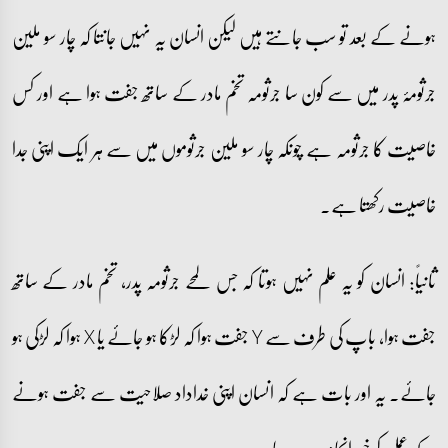
ہونے کے بعد تو سب جانتے ہیں لیکن انسان یہ نہیں جانتا کہ چار سو ملین
جرثومۂ پدر میں سے کون سا جرثومہ تخم مادر کے ساتھ جفت ہوا ہے اور کس
خاصیت کا جرثومہ ہے چونکہ چار سو ملین جرثوموں میں سے ہر ایک اپنی جدا
خاصیت رکھتا ہے۔
ثانیاً: انسان کو یہ علم نہیں ہوتا کہ جس لمحے جرثومہ پدر، تخم مادر کے ساتھ
جفت ہوا، باپ کی طرف سے Y جفت ہوا کہ لڑکا ہو جائے یا X ہوا کہ لڑکی ہو
جائے۔ یہ اور بات ہے کہ انسان اپنی خداداد صلاحیت سے جفت ہونے