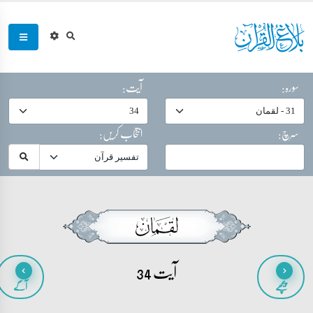
سورہ:
آیت:
سرچ:
انتخاب کریں:
آیت 34
پیچھے
آگے