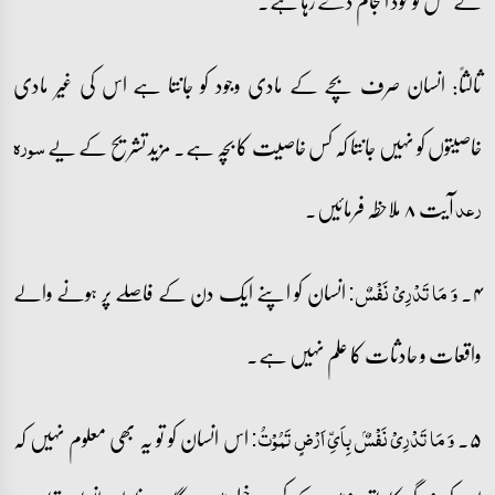
کے عمل کو خود انجام دے رہا ہے۔
ثالثاً: انسان صرف بچے کے مادی وجود کو جانتا ہے اس کی غیر مادی
خاصیتوں کو نہیں جانتا کہ کس خاصیت کا بچہ ہے۔ مزید تشریح کے یے
سورہ
آیت ۸ ملاحظہ فرمائیں۔
رعد
۴۔
انسان کو اپنے ایک دن کے فاصلے پر ہونے والے
وَ مَا تَدۡرِیۡ نَفۡسٌ:
واقعات و حادثات کا علم نہیں ہے۔
۵۔
اس انسان کو تو یہ بھی معلوم نہیں کہ
وَ مَا تَدۡرِیۡ نَفۡسٌۢ بِاَیِّ اَرۡضٍ تَمُوۡتُ: