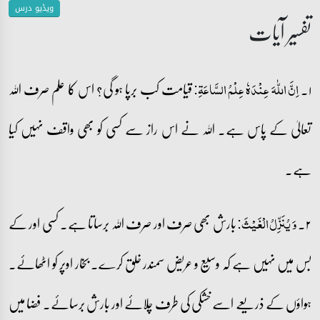
ویڈیو درس
تفسیر آیات
۱۔
قیامت کب برپا ہو گی؟ اس کا علم صرف اللہ
اِنَّ اللّٰہَ عِنۡدَہٗ عِلۡمُ السَّاعَۃِ:
تعالیٰ کے پاس ہے۔ اللہ نے اس راز سے کسی کو بھی واقف نہیں کیا
ہے۔
۲۔
بارش بھی صرف اور صرف اللہ برساتا ہے۔ کسی اور کے
وَ یُنَزِّلُ الۡغَیۡثَ:
بس میں نہیں ہے کہ وسیع و عریض سمندر خلق کرے۔ بخار اوپر کو اٹھائے۔
ہواؤں کے ذریعے اسے خشکی کی طرف چلائے اور بارش برسائے۔ فضا میں