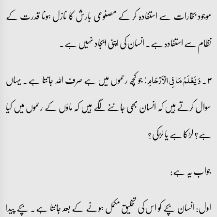
موجود بخارات سے استفادہ کر کے مصنوعی بارش کا نازل ہونا قدرت کے
نظام سے استفادہ ہے۔ انسان کی اپنی ایجاد نہیں ہے۔
۳۔
جو کچھ رحموں میں ہے صرف اللہ جانتا ہے۔ یہاں
وَ یَعۡلَمُ مَا فِی الۡاَرۡحَامِ:
سوال کرتے ہیں کہ انسان بھی جاننے لگے ہیں کہ ماؤں کے رحموں میں کیا
ہے؟ لڑکا ہے یا لڑکی؟
جواب یہ ہے:
اول: انسان بچے کو اس کی تخلیق مکمل ہونے کے بعد جانتا ہے۔ بچے پیدا