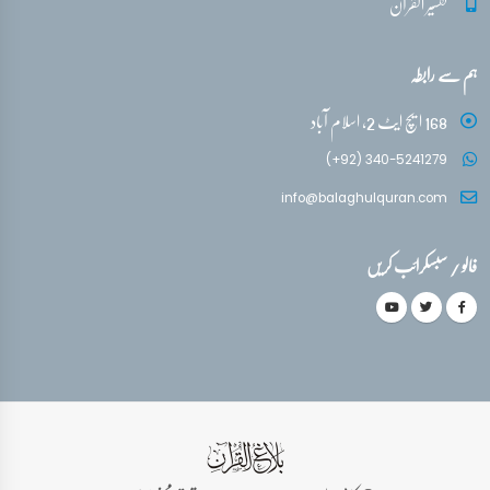
تفسیر القرآن
ہم سے رابطہ
168 ایچ ایٹ 2، اسلام آباد
(+92) 340-5241279
info@balaghulquran.com
فالو / سبسکرائب کریں