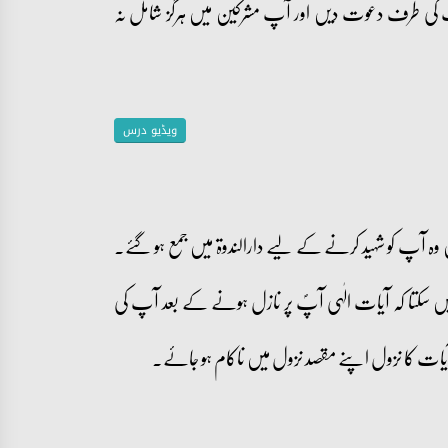
ی طرف دعوت دیں اور آپ مشرکین میں ہرگز شامل نہ
ویڈیو درس
ں وہ آپ کو شہید کرنے کے لیے دارالندوۃ میں جمع ہو گئے۔
 سکتا کہ آیات الٰہی آپؐ پر نازل ہونے کے بعد آپ کی
 آیات کا نزول اپنے مقصد نزول میں ناکام ہو جائے۔