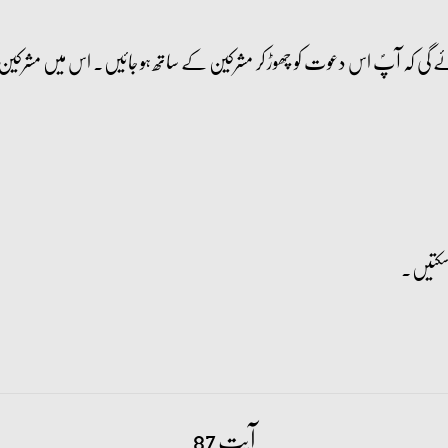
ئے گی کہ آپؐ اس دعوت کو چھوڑ کر مشرکین کے ساتھ ہو جائیں۔ اس میں مشرکین ک
آیت 87