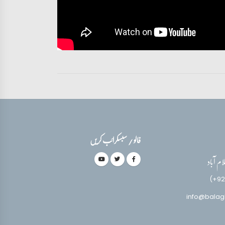
فالو / سبسکرائب کریں
(+92
info@balag