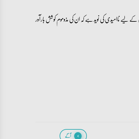
ے لیے ناامیدی کی نوید ہے کہ ان کی مذوموم کوشش بارآور
آگے