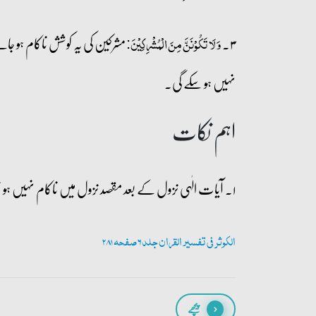
۳۔
مشرکین کی یہ کوشش ناکام ہو جا
وَ لَا تَکُوۡنَنَّ مِنَ الۡمُشۡرِکِیۡنَ:
نہیں ہو سکے گی۔
اہم نکات
۱۔ آیات الٰہی نزول کے بعد مقصد نزول میں ناکام نہیں ہو سکتیں۔
الکوثر فی تفسیر القران جلد 6 صفحہ 281
پیچھے