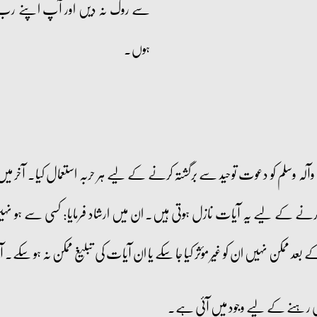
سے روک نہ دیں اور آپ اپنے رب ک
ہوں۔
آلہ وسلم کو دعوت توحید سے برگشتہ کرنے کے لیے ہر حربہ استعمال کیا۔ آخر می
کرنے کے لیے یہ آیات نازل ہوتی ہیں۔ ان میں ارشاد فرمایا: کسی سے ہو نہیں
مکن نہیں ان کو غیر مؤثر کیا جا سکے یا ان آیات کی تبلیغ ممکن نہ ہو سکے۔
 رہنے کے لیے وجود میں آئی ہے۔