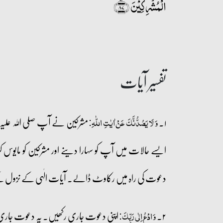
الۡمُشۡرِکِیۡنَ ﴿ۚ۸۷﴾
تفسیر آیات
۱۔
مشرکین نے آپ صلی اللہ علیہ و
وَ لَا یَصُدُّنَّکَ عَنۡ اٰیٰتِ اللّٰہِ:
ایسے حالات میں آپ کو سہارا دینے اور مشرکین کو مایوس 
دعوت کی راہ میں رکاوٹ ڈالے۔ آیات الٰہی کے نزول کے بعد م
۲۔
اپنی دعوت جاری رکھیں۔ یہ دعوت جاری
وَ ادۡعُ اِلٰی رَبِّکَ: