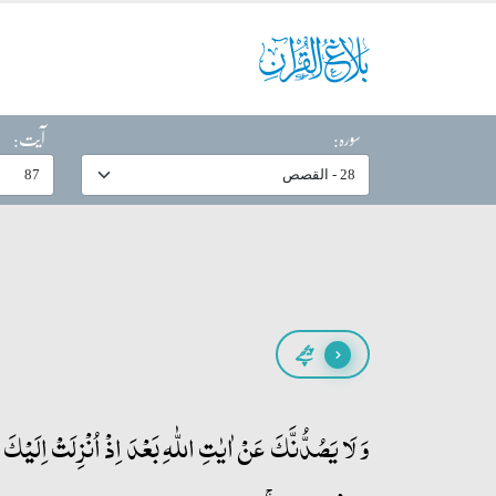
سورہ:
آیت:
پیچھے
وَ لَا یَصُدُّنَّکَ عَنۡ اٰیٰتِ اللّٰہِ بَعۡدَ اِذۡ اُنۡزِلَتۡ اِلَیۡکَ و