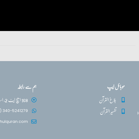
موبائل ایپ
ہم سے رابطہ
بلاغ القرآن
168 ایچ ایٹ 2، اسلام آباد
تفسیر القرآن
) 340-5241279
hulquran.com