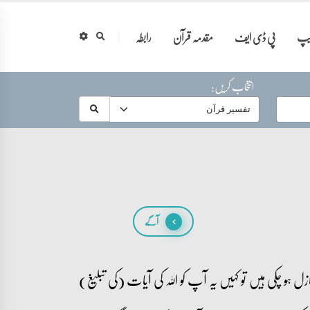
ایپ
پی ڈی ایف
مقدمہ قرآن
رابطہ
انتخاب کریں:
آگے
ہو چکی ہیں تو کہیں یہ آپ کو اللہ کی آیات (کی تبلیغ)