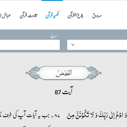
سرورق
بلاغ القرآن
تفسیر قرآن
تلاوت قرآن
موبائل 
سرچ:
آیت 87
َ ادۡعُ اِلٰی رَبِّکَ وَ لَا تَکُوۡنَنَّ مِنَ
۸۷۔ جب یہ آیات آپ کی طرف نازل 