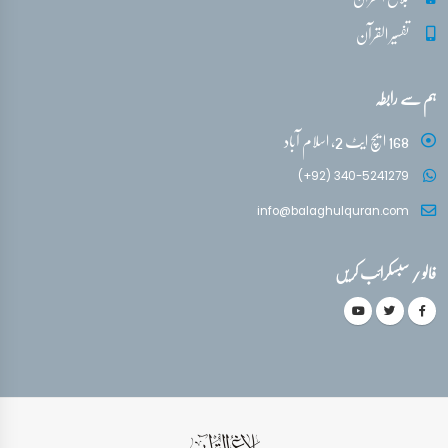
تفسیر القرآن
ہم سے رابطہ
168 ایچ ایٹ 2، اسلام آباد
(+92) 340-5241279
info@balaghulquran.com
فالو / سبسکرائب کریں