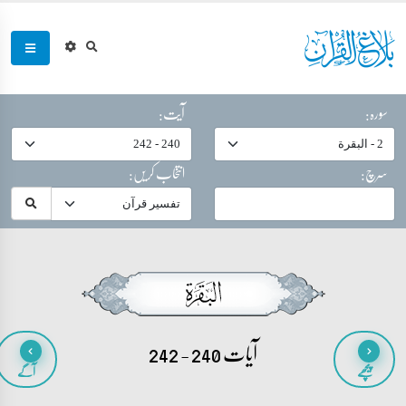
سورہ:
آیت:
سرچ:
انتخاب کریں:
آیات 240 - 242
پیچھے
آگے