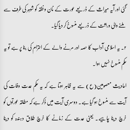
گئی اور آیہ میراث کے ذریعے عورت کے نان و نفقہ کو شوہر کی طرف سے
ملنے والی وراثت کے ذریعے منسوخ کر دیا گیا۔
۲۔ یہ اسلامی آداب کا حصہ اور مرنے والے کے احترام کی بنا پر ہے تو یہ
حکم منسوخ نہیں ہوا۔
احادیث معصومین(ع) سے یہ ظاہر ہوتا ہے کہ یہ حکم عدت وفات کی
آیت سے منسوخ ہو گیا ہے۔ دوسری آیت میں ذکر ہے کہ مطلقہ عورتوں کو
خرچ دینا چاہیے۔ یعنی عدت کے زمانے کا خرچ طلاق دہندہ کو دینا