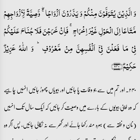
وَ الَّذِیۡنَ یُتَوَفَّوۡنَ مِنۡکُمۡ وَ یَذَرُوۡنَ اَزۡوَاجًا ۚۖ وَّصِیَّۃً لِّاَزۡوَاجِہِمۡ
مَّتَاعًا اِلَی الۡحَوۡلِ غَیۡرَ اِخۡرَاجٍ ۚ فَاِنۡ خَرَجۡنَ فَلَا جُنَاحَ عَلَیۡکُمۡ
فِیۡ مَا فَعَلۡنَ فِیۡۤ اَنۡفُسِہِنَّ مِنۡ مَّعۡرُوۡفٍ ؕ وَ اللّٰہُ عَزِیۡزٌ
حَکِیۡمٌ﴿۲۴۰﴾
۲۴۰۔ اور تم میں سے جو وفات پا جائیں اور بیویاں چھوڑ جائیں انہیں چاہیے
کہ وہ اپنی بیویوں کے بارے میں وصیت کر جائیں کہ ایک سال تک انہیں
(نان و نفقہ سے) بہرہ مند رکھا جائے اور گھر سے نہ نکالی جائیں، پس اگر وہ