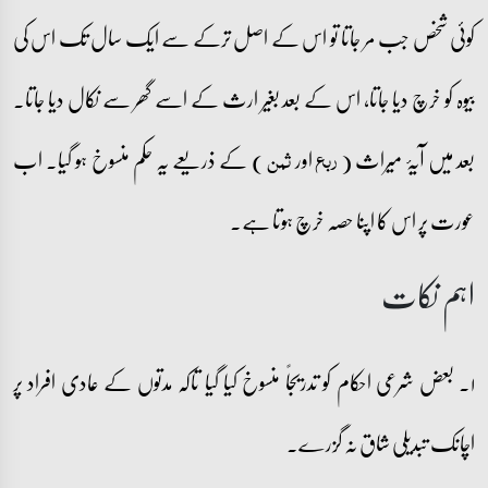
کوئی شخص جب مر جاتا تو اس کے اصل ترکے سے ایک سال تک اس کی
بیوہ کو خرچ دیا جاتا، اس کے بعد بغیر ارث کے اسے گھر سے نکال دیا جاتا۔
بعد میں آیۂ میراث (
اور
) کے ذریعے یہ حکم منسوخ ہو گیا۔ اب
ربع
ثمن
عورت پر اس کا اپنا حصہ خرچ ہوتا ہے۔
اہم نکات
۱۔ بعض شرعی احکام کو تدریجاً منسوخ کیا گیا تاکہ مدتوں کے عادی افراد پر
اچانک تبدیلی شاق نہ گزرے۔