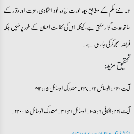
۲۔ نئے حکم کے مطابق بیوہ عورت زیادہ خود اعتمادی، عزت اور وقار کے
ساتھ عدت گزار سکتی ہے، کیونکہ اس کی کفالت احسان کے طور پر نہیں بلکہ
فریضہ سمجھ کر کی جا رہی ہے۔
تحقیق مزید:
آیت ۲۴۰ : الوسائل ۲۲ : ۲۳۷۔ مستدرک الوسائل ۱۵ : ۳۶۲
آیت ۲۴۱ : الکافی ۶ : ۱۰۵۔ الوسائل ۲۱: ۳۱۱۔ مستدرک الوسائل ۱۵ : ۲۲۰۔
الکوثر فی تفسیر القران جلد 1 صفحہ 584