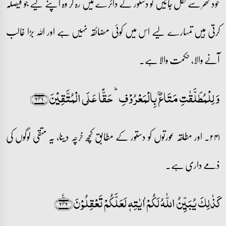
خود گھر سے نکل جائیں تو دستور کے دائرے میں رہ کر وہ اپنے لیے جو فیصلہ
کرتی ہیں تمہارے لیے اس میں کوئی مضائقہ نہیں ہے اور اللہ بڑا غالب
آنے والا، حکمت والا ہے۔
وَ لِلۡمُطَلَّقٰتِ مَتَاعٌۢ بِالۡمَعۡرُوۡفِ ؕ حَقًّا عَلَی الۡمُتَّقِیۡنَ﴿۲۴۱﴾
۲۴۱۔ اور مطلقہ عورتوں کو دستور کے مطابق کچھ خرچہ دینا، یہ متقی لوگوں کی
ذمے داری ہے۔
کَذٰلِکَ یُبَیِّنُ اللّٰہُ لَکُمۡ اٰیٰتِہٖ لَعَلَّکُمۡ تَعۡقِلُوۡنَ﴿۲۴۲﴾٪