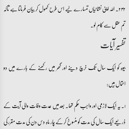
۲۴۲۔ اللہ اپنی نشانیاں تمہارے لیے اس طرح کھول کر بیان فرماتا ہے تاکہ
تم عقل سے کام لو۔
تفسیر آیات
بیوہ کو ایک سال تک خرچ دینے اور گھر میں رکھنے کے بارے میں دو
احتمال ہیں:
۱۔ یہ ایک لازمی اور واجب حکم تھا۔ بعد میں عدت وفات والی آیت کے
ذریعے ایک سال کی مدت کو منسوخ کر کے چار ماہ دس دن کی مدت مقرر کی