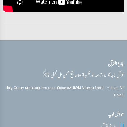
آیات 24 - 25
تفسیر قرآن سورہ ‎البقرة
آیات 25 - 26
تفسیر قرآن سورہ ‎البقرة
آیت 26
بلاغ القرآن
قدس‌سره
قرآن مجید کا اردو ترجمہ اور تفسیر از علامہ شیخ محسن علی نجفی
Holy Quran urdu tarjuma aor tafseer az HIWM Allama Sheikh Mohsin Ali
Najafi
موبائل ایپ
بلاغ القرآن