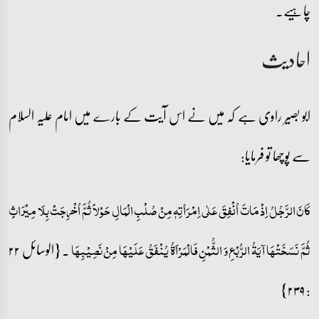
چاہیے۔
احادیث
ابو بصیر راوی ہے کہ میں نے اس آیت کے بارے میں امام علیہ السلام
سے پوچھا تو فرمایا:
کَانَ الرَّجُلُ اِذْ مَاتَ اُنْفِقَ عَلٰی اِمْرَأتِہٖ مِنْ صُلْبِ الْمَالِ حَوْلاً ثُمَّ اُخْرِجَتْ بِلَا مِیْرَاثٍ
۔ {الوسائل ۲۲
ثُمَّ نَسَخَتْھَا آیَۃُ الرُّبْعِ وَ الثُّمْنِ فَالْمَرْاَۃُ یُنْفَقُ عَلَیْھَا مِنْ نَصِیْبِھَا
: ۲۳۹}