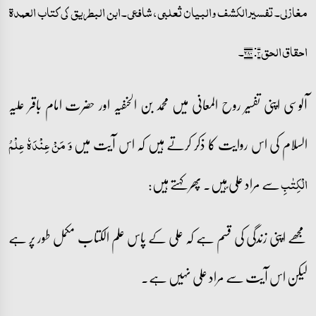
مغازلی۔ تفسیرالکشف والبیان ثعلبی، شافعی۔ ابن البطریق کی کتاب العمدۃ
احقاق الحق ۳: ۲۸۰۔
آلوسی اپنی تفسیر روح المعانی میں محمد بن الحنفیہ اور حضرت امام باقر علیہ
السلام کی اس روایت کا ذکر کرتے ہیں کہ اس آیت میں
وَ مَنۡ عِنۡدَہٗ عِلۡمُ
سے مراد علی ؑہیں۔ پھر کہتے ہیں:
الۡکِتٰبِ
مجھے اپنی زندگی کی قسم ہے کہ علی کے پاس علم الکتاب مکمل طور پر ہے
لیکن اس آیت سے مراد علی نہیں ہے۔