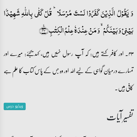
وَ یَقُوۡلُ الَّذِیۡنَ کَفَرُوۡا لَسۡتَ مُرۡسَلًا ؕ قُلۡ کَفٰی بِاللّٰہِ شَہِیۡدًۢا
بَیۡنِیۡ وَ بَیۡنَکُمۡ ۙ وَ مَنۡ عِنۡدَہٗ عِلۡمُ الۡکِتٰبِ﴿٪۴۳﴾
۴۳۔ اور کافر کہتے ہیں: کہ آپ رسول نہیں ہیں، کہدیجئے: میرے اور
تمہارے درمیان گواہی کے لیے اللہ اور وہ جس کے پاس کتاب کا علم ہے
کافی ہیں۔
ویڈیو درس
تفسیر آیات