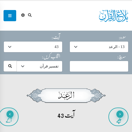
سورہ:
آیت:
سرچ:
انتخاب کریں:
آیت 43
پیچھے
آگے