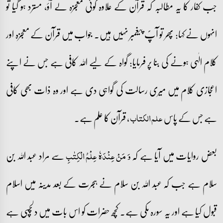
جب کفار کا یہ مطالبہ کہ قرآن کے علاوہ کوئی معجزہ لے آؤ، مسترد ہو گیا تو
انہوں نے کہا: پھر تو آپؐ پیغمبر نہیں ہیں۔ جواب میں قرآن کے معجزہ اور
کلام الٰہی ہونے کی بنا پر فرمایا: گواہ کے لیے اللہ کافی ہے جس نے اپنے
اعجازی کلام میں میری رسالت کی گواہی دی ہے اور وہ ذات بھی کافی
ہے جس کے پاس
، قرآن کا علم ہے۔
علم الکتاب
بعض روایات میں آیا ہے کہ
سے مراد عبد اللہ بن
وَ مَنۡ عِنۡدَہٗ عِلۡمُ الۡکِتٰبِ
سلام ہے جب کہ عبد اللہ بن سلام نے ہجرت کے بعد مدینہ میں اسلام
قبول کیا ہے اور یہ سورہ مکی ہے۔ کچھ حضرات کو اس بات میں دلچسپی ہے