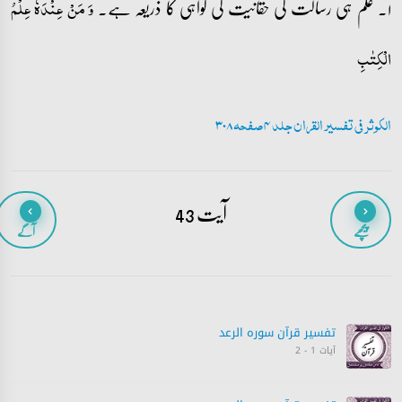
۱۔ علم ہی رسالت کی حقانیت کی گواہی کا ذریعہ ہے۔
وَ مَنۡ عِنۡدَہٗ عِلۡمُ
الۡکِتٰبِ
الکوثر فی تفسیر القران جلد 4 صفحہ 308
آیت 43
پیچھے
آگے
تفسیر قرآن سورہ ‎الرعد
آیات 1 - 2