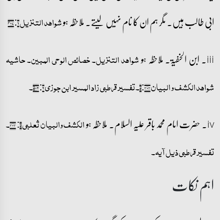
ابی طالب ہیں۔ مگر ہم ان کا نام نہیں لیتے۔ ملاحظہ ہو
شواھد التنزیل ۱: ۴۰۷
iii۔ ابن الحنفیۃ۔ ملاحظہ ہو
شواھد التنزیل۔ خصائص الوحی المبین۔ حاشیہ
شواہد الکشف و البیان ۵:۳۰۳۔ تفسیر قرطبی زاد المسیر ابن جوزی ۲: ۵۰۲۔
iv۔ حضرت امام محمد باقر علیہ السلام۔ ملاحظہ ہو
الکشف والبیان ثعلبی ۵: ۳۰۳۔
تفسیر قرطبی ذیل آیہ۔
اہم نکات