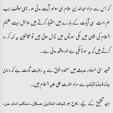
کہ اس سے مراد عبداللہ بن سلام ہی ہو اور آیت مدنی ہو۔ یہی موقف جب
ہم بہت سی آیات کے بارے میں اختیار کرتے ہیں جو اہل بیت علیہم
السلام کی شان میں مکی سورتوں میں نازل ہوئی ہیں تو مخالفین یہ کہہ کر رد
کرتے ہیں کہ یہ سورۃ مکی ہے اور واقعہ مدنی ہے۔
شیعہ سنی مصادر حدیث میں متعدد طرق سے یہ روایت ثابت ہے کہ
وَ مَنۡ
سے مراد حضرت علی علیہ السلام ہیں۔
عِنۡدَہٗ عِلۡمُ الۡکِتٰبِ
مزید تحقیق کے لیے رجوع ہو:
شواہد التنزیل حسکانی۔ مناقب امام علی،