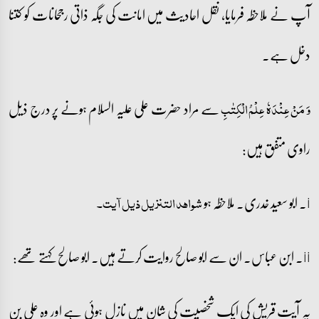
آپ نے ملاحظہ فرمایا، نقل احادیث میں امانت کی جگہ ذاتی رجحانات کو کتنا
دخل ہے۔
سے مراد حضرت علی علیہ السلام ہونے پر درج ذیل
وَ مَنۡ عِنۡدَہٗ عِلۡمُ الۡکِتٰبِ
راوی متفق ہیں:
i۔ ابو سعید خدری۔ ملاحظہ ہو
شواھد التنزیل ذیل آیت۔
ii۔ ابن عباس۔ ان سے ابو صالح روایت کرتے ہیں۔ ابو صالح کہتے تھے:
یہ آیت قریش کی ایک شخصیت کی شان میں نازل ہوئی ہے اور وہ علی بن