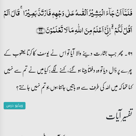
فَلَمَّاۤ اَنۡ جَآءَ الۡبَشِیۡرُ اَلۡقٰىہُ عَلٰی وَجۡہِہٖ فَارۡتَدَّ بَصِیۡرًا ۚ قَالَ اَلَمۡ
اَقُلۡ لَّکُمۡ ۚۙ اِنِّیۡۤ اَعۡلَمُ مِنَ اللّٰہِ مَا لَا تَعۡلَمُوۡنَ﴿۹۶﴾
۹۶۔ پھر جب بشارت دینے والا آیا تو اس نے یوسف کا کرتا یعقوب کے
چہرے پر ڈال دیا تو وہ دفعتاً بینا ہو گئے، کہنے لگے: کیا میں نے تم سے نہیں
کہا تھا کہ میں اللہ کی طرف سے وہ باتیں جانتا ہوں جو تم نہیں جانتے؟
ویڈیو درس
تفسیر آیات