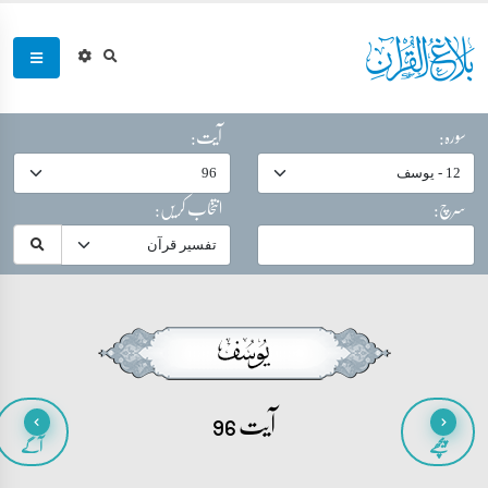
سورہ:
آیت:
سرچ:
انتخاب کریں:
آیت 96
پیچھے
آگے