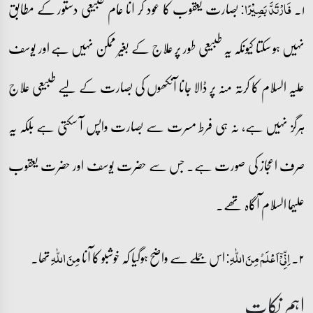
۱۔
بصارت یعقوب کا عود کر آنا عام طبیعی دستور کے مطابق
فَارۡتَدَّ بَصِیۡرًا:
نہیں ہو سکتا کیونکہ یہ طبیعی طور پر علاج کے بغیر ممکن نہیں ہے اور یوسف
علیہ السلام کا کرتہ منہ پر ڈالا جانا آنکھوں کی بصارت کے لیے طبیعی علاج
ہرگز نہیں ہے، نہ ہی فرط مسرت سے بصارت واپس آ سکتی ہے بلکہ یہ
صرف اعجاز کی صورت ہے۔ جس سے حضرت یوسف اور حضرت یعقوب
علیہما السلام آگاہ تھے۔
۲۔
اس جملے سے واضح ہوگیا کہ خوشبو کا آنا
تھا۔
اِنِّیۡۤ اَعۡلَمُ مِنَ اللّٰہِ:
مِنَ اللّٰہِ
اہم نکات