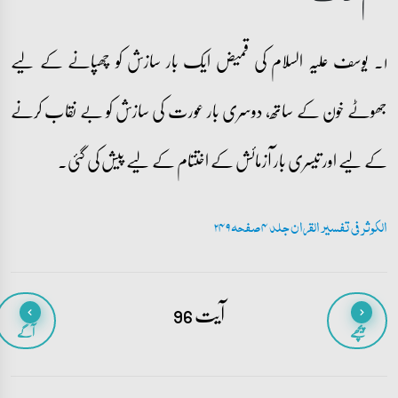
۱۔ یوسف علیہ السلام کی قمیض ایک بار سازش کو چھپانے کے لیے
جھوٹے خون کے ساتھ، دوسری بار عورت کی سازش کو بے نقاب کرنے
کے لیے اور تیسری بار آزمائش کے اختتام کے لیے پیش کی گئی۔
الکوثر فی تفسیر القران جلد 4 صفحہ 249
آیت 96
پیچھے
آگے