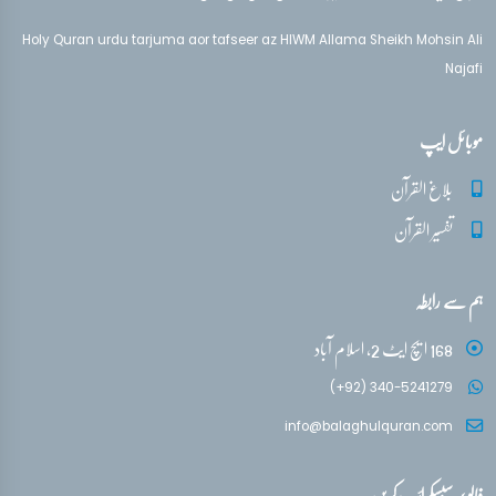
Holy Quran urdu tarjuma aor tafseer az HIWM Allama Sheikh Mohsin Ali
Najafi
موبائل ایپ
بلاغ القرآن
تفسیر القرآن
ہم سے رابطہ
168 ایچ ایٹ 2، اسلام آباد
(+92) 340-5241279
info@balaghulquran.com
فالو / سبسکرائب کریں