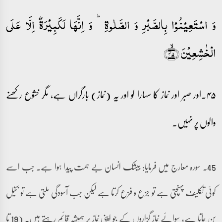
وَ اسۡتَعِیۡنُوۡا بِالصَّبۡرِ وَ الصَّلٰوۃِ ؕ وَ اِنَّہَا لَکَبِیۡرَۃٌ اِلَّا عَلَی
الۡخٰشِعِیۡنَ ﴿ۙ۴۵﴾
۴۵۔اور صبر اور نماز کا سہارا لو اور یہ (نماز) بارگراں ہے، مگر خشوع رکھنے
والوں پر نہیں۔
45۔ سورہ معارج میں فرمایا: بیشک انسان بے ہمت پیدا ہوا ہے۔ جب اسے
کوئی تکلیف پہنچتی ہے تو جزع و فزع کرتا ہے لیکن جب آسودگی ملتی ہے تو بخیل
بن جاتا ہے، سوائے نماز گزاروں کے جو اپنی نماز پر ہمیشہ قائم رہتے ہیں۔ (19 تا