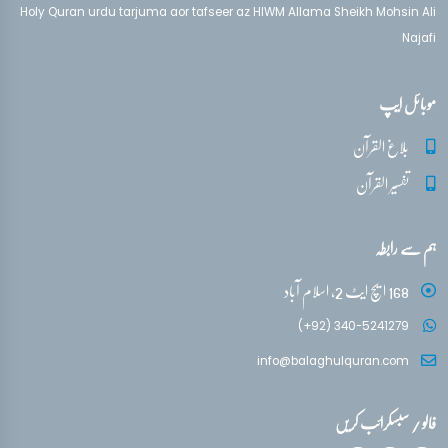
Holy Quran urdu tarjuma aor tafseer az HIWM Allama Sheikh Mohsin Ali
Najafi
موبائل ایپ
بلاغ القرآن
تفسیر القرآن
ہم سے رابطہ
168 ایچ ایٹ 2، اسلام آباد
(+92) 340-5241279
info@balaghulquran.com
فالو / سبسکرائب کریں