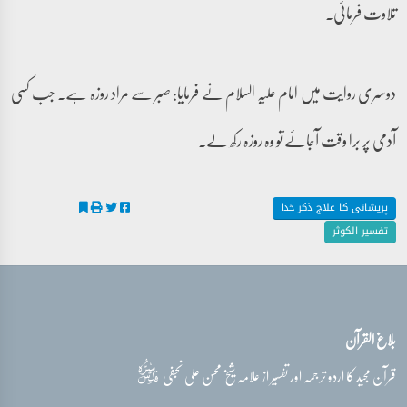
تلاوت فرمائی۔
دوسری روایت میں امام علیہ السلام نے فرمایا: صبر سے مراد روزہ ہے۔ جب کسی
آدمی پر برا وقت آجائے تو وہ روزہ رکھ لے۔
پریشانی کا علاج ذکر خدا
تفسیر الکوثر
بلاغ القرآن
قدس‌سره
قرآن مجید کا اردو ترجمہ اور تفسیر از علامہ شیخ محسن علی نجفی