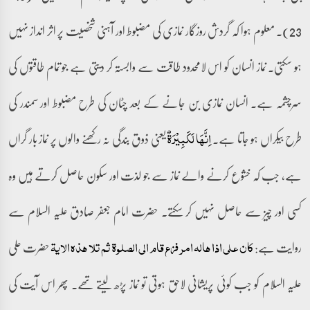
23)۔ معلوم ہوا کہ گردش روزگار نمازی کی مضبوط اور آہنی شخصیت پر اثر انداز نہیں
ہو سکتی۔ نماز انسان کو اس لامحدود طاقت سے وابستہ کر دیتی ہے جو تمام طاقتوں کی
سرچشمہ ہے۔ انسان نمازی بن جانے کے بعد چٹان کی طرح مضبوط اور سمندر کی
طرح بیکراں ہو جاتا ہے۔
یعنی ذوق بندگی نہ رکھنے والوں پر نماز بار گراں
اِنَّہَا لَکَبِیۡرَۃٌ
ہے، جب کہ خشوع کرنے والے نماز سے جو لذت اور سکون حاصل کرتے ہیں وہ
کسی اور چیز سے حاصل نہیں کر سکتے۔ حضرت امام جعفر صادق علیہ السلام سے
روایت ہے:
حضرت علی
کان علی اذا ھالہ امر فزع قام الی الصلوۃ ثم تلا ھذہ الایۃ
علیہ السلام کو جب کوئی پریشانی لاحق ہوتی تو نماز پڑھ لیتے تھے۔ پھر اس آیت کی