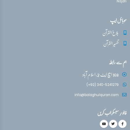
Najafi
موبائل ایپ
بلاغ القرآن
تفسیر القرآن
ہم سے رابطہ
168 ایچ ایٹ 2، اسلام آباد
(+92) 340-5241279
info@balaghulquran.com
فالو / سبسکرائب کریں