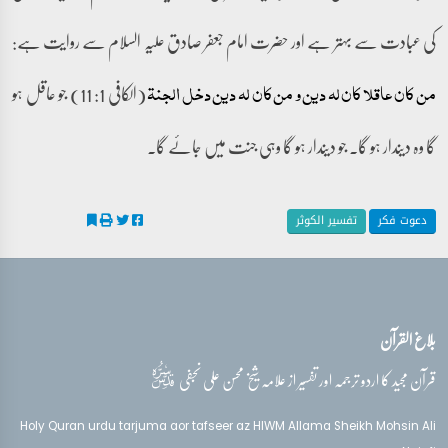
کی عبادت سے بہتر ہے اور حضرت امام جعفر صادق علیہ السلام سے روایت ہے:
(الکافی 1: 11) جو عاقل ہو
من کان عاقلا کان لہ دین و من کان لہ دین دخل الجنۃ
گا وہ دیندار ہو گا۔ جو دیندار ہو گا وہی جنت میں جائے گا۔
دعوت فکر
تفسیر الکوثر
بلاغ القرآن
قدس‌سره
قرآن مجید کا اردو ترجمہ اور تفسیر از علامہ شیخ محسن علی نجفی
Holy Quran urdu tarjuma aor tafseer az HIWM Allama Sheikh Mohsin Ali