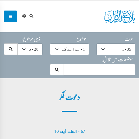
حرف
موضوع
ذیلی موضوع:
موضوعات میں تلاش:
دعوت فکر
67 - ‎الملك آیت 10