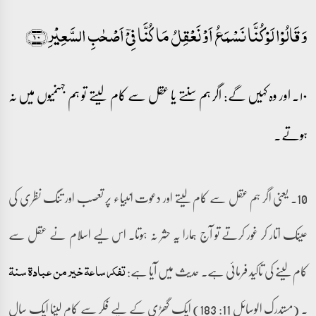
وَ قَالُوۡا لَوۡ کُنَّا نَسۡمَعُ اَوۡ نَعۡقِلُ مَا کُنَّا فِیۡۤ اَصۡحٰبِ السَّعِیۡرِ﴿۱۰﴾
۱۰۔ اور وہ کہیں گے: اگر ہم سنتے یا عقل سے کام لیتے تو ہم جہنمیوں میں نہ
ہوتے۔
10۔ یعنی اگر ہم عقل سے کام لیتے اور دعوت انبیاء پر تعصب اور تنگ نظری کی
عینک اتار کر غور کرتے تو آج ہمارا یہ حشر نہ ہوتا۔ اس لیے اسلام نے عقل سے
کام لینے کی تاکید فرمائی ہے۔ حدیث میں آیا ہے:
تفکر ساعۃ خیر من عبادۃ سنۃ
۔ (مستدرک الوسائل 11: 183) ایک گھڑی کے لیے فکر سے کام لینا ایک سال