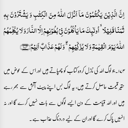
اِنَّ الَّذِیۡنَ یَکۡتُمُوۡنَ مَاۤ اَنۡزَلَ اللّٰہُ مِنَ الۡکِتٰبِ وَ یَشۡتَرُوۡنَ بِہٖ
ثَمَنًا قَلِیۡلًا ۙ اُولٰٓئِکَ مَا یَاۡکُلُوۡنَ فِیۡ بُطُوۡنِہِمۡ اِلَّا النَّارَ وَ لَا یُکَلِّمُہُمُ
اللّٰہُ یَوۡمَ الۡقِیٰمَۃِ وَ لَا یُزَکِّیۡہِمۡ ۚۖ وَ لَہُمۡ عَذَابٌ اَلِیۡمٌ﴿۱۷۴﴾
۱۷۴۔جو لوگ اللہ کی نازل کردہ کتاب کو چھپاتے ہیں اور اس کے عوض میں
حقیر قیمت حاصل کرتے ہیں، یہ لوگ بس اپنے پیٹ آتش سے بھر رہے
ہیں اور اللہ قیامت کے دن ایسے لوگوں سے بات نہیں کرے گا اور نہ
انہیں پاک کرے گا اور ان کے لیے دردناک عذاب ہے۔