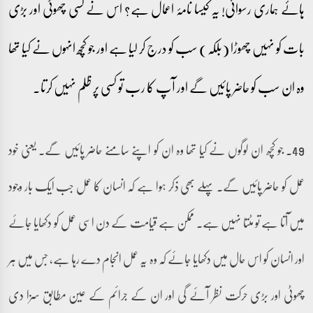
ہائے ہماری رسوائی! یہ کیسا نامۂ اعمال ہے؟ اس نے کسی چھوٹی اور بڑی
بات کو نہیں چھوڑا (بلکہ) سب کو درج کر لیا ہے اور جو کچھ انہوں نے کیا تھا
وہ ان سب کو حاضر پائیں گے اور آپ کا رب تو کسی پر ظلم نہیں کرتا۔
49۔ جو کچھ ان لوگوں نے کیا تھا وہ ان کو اپنے سامنے حاضر پائیں گے۔ یعنی خود
عمل کو حاضر پائیں گے۔ پہلے بھی ذکر ہوا ہے کہ انسان کا عمل جب ایک بار وجود
میں آتا ہے تو مٹتا نہیں ہے۔ ممکن ہے قیامت کے دن اسی عمل کو دکھایا جائے
اور انسان کو اس حال میں دکھایا جائے کہ وہ یہ عمل انجام دے رہا ہے، جس میں ہر
چھوٹی اور بڑی حرکت نظر آئے گی اور ان کے جرائم کے عین مطابق سزا دی