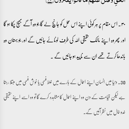
۳۰۔ اس مقام پر ہر کوئی اپنے اس عمل کو جانچ لے گا جو وہ آگے بھیج چکا ہو گا
اور پھر وہ اپنے مالک حقیقی اللہ کی طرف لوٹائے جائیں گے اور جو بہتان وہ
باندھا کرتے تھے ان سے ناپید ہو جائیں گے ۔
30۔ دنیا میں انسان اپنے اعمال کے بارے میں غلط فہمی یا خوش فہمی میں مبتلا رہتا
ہے لیکن قیامت کے دن وہ اپنے اعمال کا مشاہدہ کرے گا تو وہ اسے اپنے حقیقی
خدو خال میں نظر آئیں گے۔