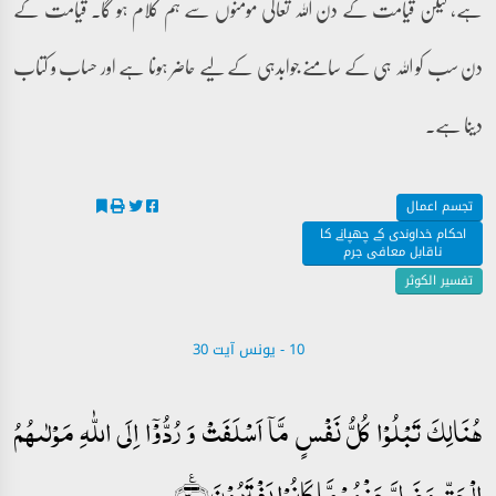
ہے، لیکن قیامت کے دن اللہ تعالیٰ مومنوں سے ہم کلام ہو گا۔ قیامت کے
دن سب کو اللہ ہی کے سامنے جوابدہی کے لیے حاضر ہونا ہے اور حساب و کتاب
دینا ہے۔
تجسم اعمال
احکام خداوندی کے چھپانے کا
ناقابل معافی جرم
تفسیر الکوثر
10 - ‎يونس آیت 30
ہُنَالِکَ تَبۡلُوۡا کُلُّ نَفۡسٍ مَّاۤ اَسۡلَفَتۡ وَ رُدُّوۡۤا اِلَی اللّٰہِ مَوۡلٰىہُمُ
الۡحَقِّ وَ ضَلَّ عَنۡہُمۡ مَّا کَانُوۡا یَفۡتَرُوۡنَ﴿٪۳۰﴾