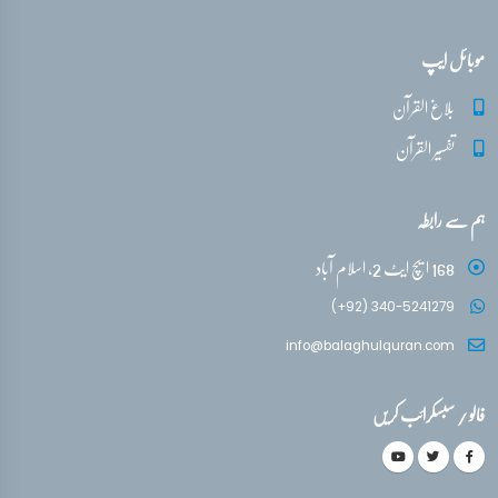
موبائل ایپ
بلاغ القرآن
تفسیر القرآن
ہم سے رابطہ
168 ایچ ایٹ 2، اسلام آباد
(+92) 340-5241279
info@balaghulquran.com
فالو / سبسکرائب کریں