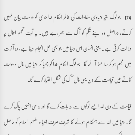
174۔ جو لوگ حقیر دنیاوی مفادات کی خاطر احکام خداوندی کو درست بیان نہیں
کرتے، دراصل وہ اپنے شکم کو آگ سے بھر رہے ہیں۔ یہ آیت تجسم اعمال پر
دلالت کرتی ہے۔ یعنی انسان اس دنیا میں جو بھی عمل انجام دیتا ہے، وہ آخرت
میں مجسم ہو کر سامنے آئے گا۔ جو لوگ احکام خدا کو چھپا کر دنیا میں مال و دولت
کماتے ہیں قیامت کے دن یہی مال آگ کی شکل اختیار کرے گا۔
قیامت کے دن اللہ ایسے لوگوں سے نہ بات کرے گا اور نہ ہی انہیں پاک کرے
گا۔ دنیا میں اللہ سے ہمکلام ہونے کا شرف صرف انبیاء علیہم السلام کو حاصل