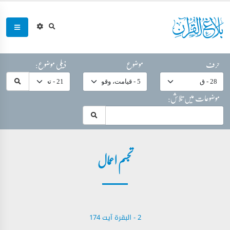
حرف
موضوع
ذیلی موضوع:
موضوعات میں تلاش:
تجسم اعمال
2 - ‎البقرة آیت 174