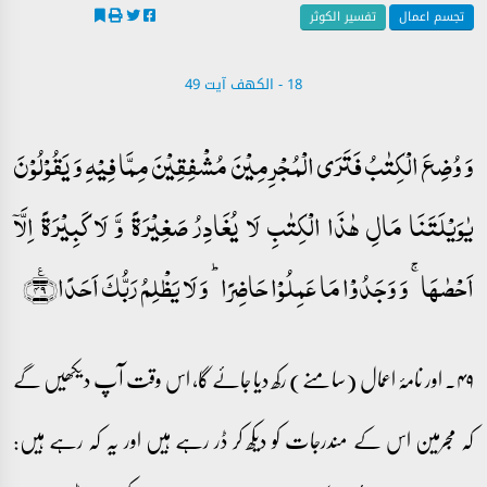
تجسم اعمال
تفسیر الکوثر
18 - ‎الكهف آیت 49
وَ وُضِعَ الۡکِتٰبُ فَتَرَی الۡمُجۡرِمِیۡنَ مُشۡفِقِیۡنَ مِمَّا فِیۡہِ وَ یَقُوۡلُوۡنَ
یٰوَیۡلَتَنَا مَالِ ہٰذَا الۡکِتٰبِ لَا یُغَادِرُ صَغِیۡرَۃً وَّ لَا کَبِیۡرَۃً اِلَّاۤ
اَحۡصٰہَا ۚ وَ وَجَدُوۡا مَا عَمِلُوۡا حَاضِرًا ؕ وَ لَا یَظۡلِمُ رَبُّکَ اَحَدًا﴿٪۴۹﴾
۴۹۔ اور نامۂ اعمال (سامنے) رکھ دیا جائے گا، اس وقت آپ دیکھیں گے
کہ مجرمین اس کے مندرجات کو دیکھ کر ڈر رہے ہیں اور یہ کہ رہے ہیں: