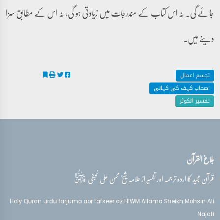
جائے گی۔ نہ اس کتاب کے مندرجات میں زیادتی ہو گی، نہ اس کے مطابق سزا
دینے میں۔
تجسم اعمال
اصحاب کہف کی کہانی
تفسیر الکوثر
بلاغ القرآن
قدس‌سره
قرآن مجید کا اردو ترجمہ اور تفسیر از علامہ شیخ محسن علی نجفی
Holy Quran urdu tarjuma aor tafseer az HIWM Allama Sheikh Mohsin Ali
Najafi