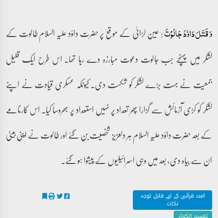
: عین لڑائی کے موقع پر حضرت داؤد علیہ السلام طالوت کے
وَ قَتَلَ دَاوٗدُ جَالُوۡتَ
لشکر میں پہنچے جب جالوت دعوت مبارزہ دے رہا تھا۔ اس طرح ایک قلیل
جمعیت نے بہت بڑے لشکر کو شکست دی۔ کیونکہ عسکری قیادت نے اپنے
لشکر کو کڑی آزمائش سے گزارا پھر تعداد پر نہیں استعداد پر بھروسا کیا۔ اس کارنامے
کے بعد حضرت داؤد علیہ السلام ہر دلعزیز شخصیت بن گئے اور طالوت نے اپنی بیٹی
ان سے بیاہ دی، بعد میں وہی اسرائیلیوں کے پیشوا ہو گئے۔
امت قرآنی کے لیے قابل توجہ
نکات
تفسیر الکوثر