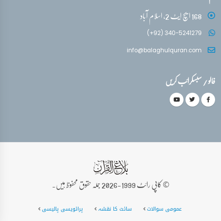
168 ایچ ایٹ 2، اسلام آباد
(+92) 340-5241279
info@balaghulquran.com
فالو / سبسکرائب کریں
© کاپی رائٹ 1999-2026 جملہ حقوق محفوظ ہیں۔
عمومی سوالات
سائٹ کا نقشہ
پرائویسی پالیسی