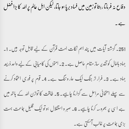
دفاع نہ فرماتا رہتا تو زمین میں فساد برپا ہو جاتا، لیکن اہل عالم پر اللہ کا بڑا فضل
ہے۔
251۔ گزشتہ آیات میں چند اہم نکات امت قرآن کے لیے قابل توجہ ہیں۔ 1۔
جہاد بالمال کو تقدیر ساز مقام حاصل ہے۔ 2۔ امتوں کی کامیابی کے لیے واحد ذریعہ
جہاد ہے۔ 3۔ فرار از جنگ ایک عار و ننگ ہے۔ 4۔ قوم پر فوری اعتماد کرنے
سے پہلے امتحانی مراحل سے گزارنا چاہیے۔ 5۔ طاقت کا توازن اللہ کے ہاتھ میں
ہے اسی پر بھروسہ کرنا چاہیے۔ 6۔ صبر و استقلال ہو تو ایک قلیل جماعت بہت
بڑی جماعت پر غالب آسکتی ہے۔