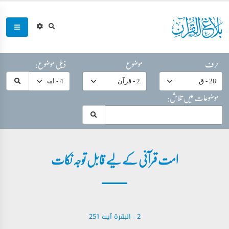
حرف
موضوع
ذیلی موضوع:
موضوعات میں تلاش:
امت قرآنی کے لیے قابل توجہ نکات
2 - ‎البقرة آیت 251