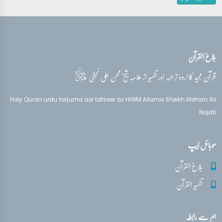
بلاغ القرآن
قدس‌سره
قرآن مجید کا اردو ترجمہ اور تفسیر از علامہ شیخ محسن علی نجفی
Holy Quran urdu tarjuma aor tafseer az HIWM Allama Sheikh Mohsin Ali
Najafi
موبائل ایپ
بلاغ القرآن
تفسیر القرآن
ہم سے رابطہ