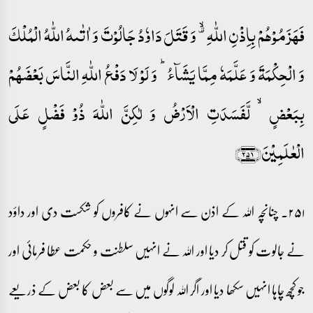
فَہَزَمُوۡہُمۡ بِاِذۡنِ اللّٰہِ ۟ۙ وَ قَتَلَ دَاوٗدُ جَالُوۡتَ وَ اٰتٰىہُ اللّٰہُ الۡمُلۡکَ
وَ الۡحِکۡمَۃَ وَ عَلَّمَہٗ مِمَّا یَشَآءُ ؕ وَ لَوۡ لَا دَفۡعُ اللّٰہِ النَّاسَ بَعۡضَہُمۡ
بِبَعۡضٍ ۙ لَّفَسَدَتِ الۡاَرۡضُ وَ لٰکِنَّ اللّٰہَ ذُوۡ فَضۡلٍ عَلَی
الۡعٰلَمِیۡنَ﴿۲۵۱﴾
۲۵۱۔ چنانچہ اللہ کے اذن سے انہوں نے کافروں کو شکست دی اور داؤد
نے جالوت کو قتل کر دیا اور اللہ نے انہیں سلطنت و حکمت عطا فرمائی اور
جو کچھ چاہا انہیں سکھا دیا اور اگر اللہ لوگوں میں سے بعض کا بعض کے ذریعے