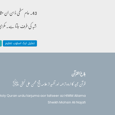
43۔ عام سطحی ذہن ان مث
شبہ کی طرف جاتا ہے۔ مکڑی 
تمثیل ایک اسلوب تعلیم
بلاغ القرآن
قدس‌سره
قرآن مجید کا اردو ترجمہ اور تفسیر از علامہ شیخ محسن علی نجفی
Holy Quran urdu tarjuma aor tafseer az HIWM Allama
Sheikh Mohsin Ali Najafi