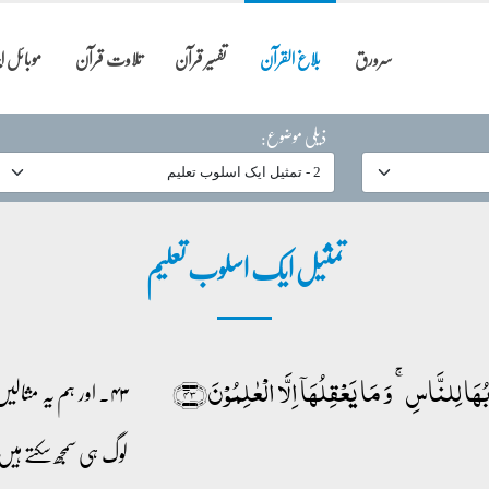
سرورق
بلاغ القرآن
تفسیر قرآن
تلاوت قرآن
موبائل 
ذیلی موضوع:
تمثیل ایک اسلوب تعلیم
َا لِلنَّاسِ ۚ وَ مَا یَعۡقِلُہَاۤ اِلَّا الۡعٰلِمُوۡنَ﴿۴۳﴾
۴۳۔ اور ہم یہ مثا
لوگ ہی سمجھ سکتے ہی