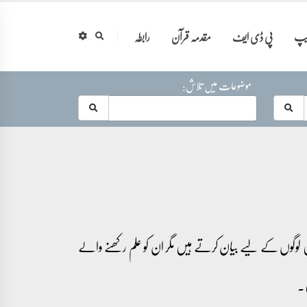
ایپ
پی ڈی ایف
مقدمہ قرآن
رابطہ
موضوعات میں تلاش:
لیں لوگوں کے لیے بیان کرتے ہیں مگر ان کو علم رکھنے والے
ں۔