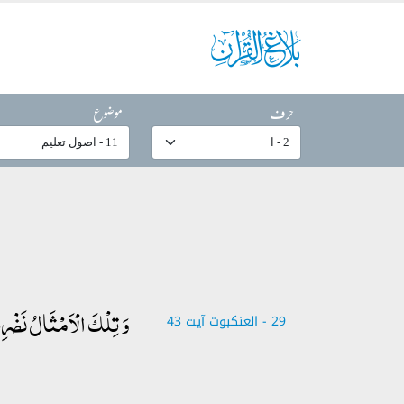
حرف
موضوع
وَ تِلۡکَ الۡاَمۡثَالُ نَضۡرِبُہ
29 - ‎العنكبوت‎ آیت 43