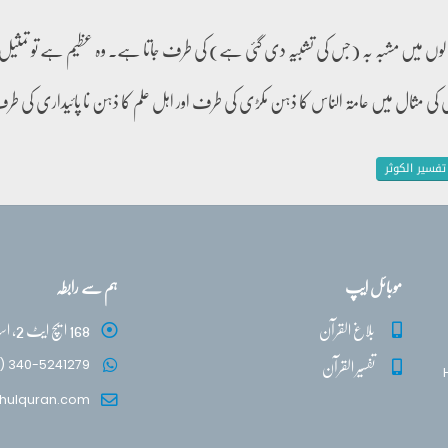
الوں میں مشبہ بہ (جس کی تشبیہ دی گئی ہے) کی طرف جاتا ہے۔ وہ عظیم ہے تو تمثیل ع
کی مثال میں عامۃ الناس کا ذہن مکڑی کی طرف اور اہل علم کا ذہن نا پائیداری کی
تفسیر الکوثر
موبائل ایپ
ہم سے رابطہ
بلاغ القرآن
168 ایچ ایٹ 2، اسلام آباد
تفسیر القرآن
) 340-5241279
hulquran.com