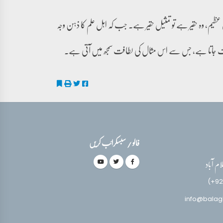
ظیم، وہ حقیر ہے تو تمثیل حقیر ہے۔ جب کہ اہل علم کا ذہن وجہ
 طرف جاتا ہے، جس سے اس مثال کی لطافت سمجھ میں آتی ہے۔
فالو / سبسکرائب کریں
(+92
info@balag