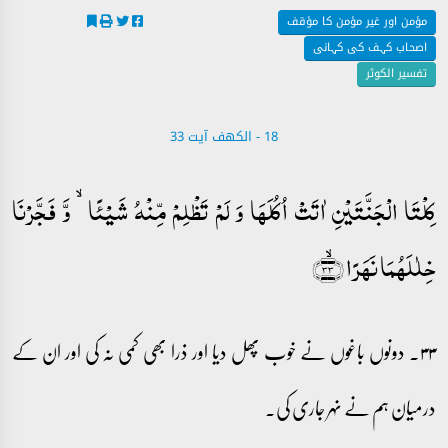
مؤمن اور غیر مؤمن کا مؤقف
اصحاب کہف کی کہانی
تفسیر الکوثر
18 - ‎الكهف آیت 33
کِلۡتَا الۡجَنَّتَیۡنِ اٰتَتۡ اُکُلَہَا وَ لَمۡ تَظۡلِمۡ مِّنۡہُ شَیۡئًا ۙ وَّ فَجَّرۡنَا
خِلٰلَہُمَا نَہَرًا ﴿ۙ۳۳﴾
۳۳۔ دونوں باغوں نے خوب پھل دیا اور ذرا بھی کمی نہ کی اور ان کے
درمیان ہم نے نہر جاری کی۔