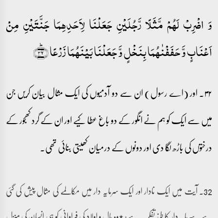
وَ اضۡرِبۡ لَہُمۡ مَّثَلًا رَّجُلَیۡنِ جَعَلۡنَا لِاَحَدِہِمَا جَنَّتَیۡنِ مِنۡ
اَعۡنَابٍ وَّ حَفَفۡنٰہُمَا بِنَخۡلٍ وَّ جَعَلۡنَا بَیۡنَہُمَا زَرۡعًا ﴿ؕ۳۲﴾
۳۲۔ اور (اے رسول) ان سے دو آدمیوں کی ایک مثال بیان کریں جن
میں سے ایک کو ہم نے انگور کے دو باغ عطا کیے اور ان کے گرد کھجور کے
درختوں کی باڑھ لگا دی اور دونوں کے درمیان کھیتی بنائی تھی۔
32۔ آیت میں ایک نادار اور ایک سرمایہ دار میں مکالمے کی مثال پیش کی گئی
ہے۔ سرمایہ دار کا طرز تفکر یہ ہے: ٭وہ مال و اولاد کی فراوانی کو ہی انسان کی منزل