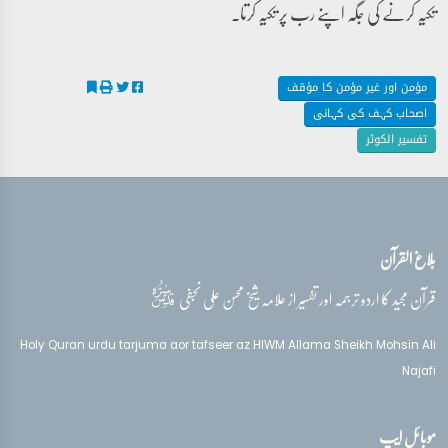
تکیہ کرنے کی جگہ اپنے رب پر تکیہ کرتا۔
مؤمن اور غیر مؤمن کا مؤقف
اصحاب کہف کی کہانی
تفسیر الکوثر
بلاغ القرآن
قدس‌سره
قرآن مجید کا اردو ترجمہ اور تفسیر از علامہ شیخ محسن علی نجفی
Holy Quran urdu tarjuma aor tafseer az HIWM Allama Sheikh Mohsin Ali
Najafi
موبائل ایپ