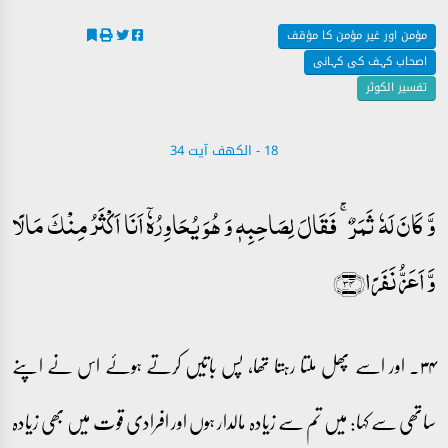
مؤمن اور غیر مؤمن کا مؤقف
اصحاب کہف کی کہانی
تفسیر الکوثر
18 - ‎الكهف آیت 34
وَّ کَانَ لَہٗ ثَمَرٌ ۚ فَقَالَ لِصَاحِبِہٖ وَ ہُوَ یُحَاوِرُہٗۤ اَنَا اَکۡثَرُ مِنۡکَ مَالًا
وَّ اَعَزُّ نَفَرًا﴿۳۴﴾
۳۴۔ اور اسے پھل ملتا رہتا تھا، پس باتیں کرتے ہوئے اس نے اپنے
ساتھی سے کہا: میں تم سے زیادہ مالدار ہوں اور افرادی قوت میں بھی زیادہ