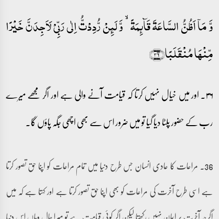
وَّ مَاۤ اَظُنُّ السَّاعَۃَ قَآئِمَۃً ۙ وَّ لَئِنۡ رُّدِدۡتُّ اِلٰی رَبِّیۡ لَاَجِدَنَّ خَیۡرًا
مِّنۡہَا مُنۡقَلَبًا﴿۳۶﴾
۳۶۔ اور میں خیال نہیں کرتا کہ قیامت آنے والی ہے اور اگر مجھے میرے
رب کے حضور پلٹا دیا گیا تو میں ضرور اس سے بھی اچھی جگہ پاؤں گا۔
36۔ مراعات کا عادی انسان جس طرح دنیا میں تمام مراعات کو اپنا حق تصور کرتا
ہے اسی طرح آخرت کی مراعات کو بھی اپنا حق تصور کرتا ہے اور کہتا ہے کہ میں
اگرچہ آخرت پر ایمان نہیں رکھتا لیکن اگر کوئی قیامت ہے تو میرا حال وہاں اس دنیا