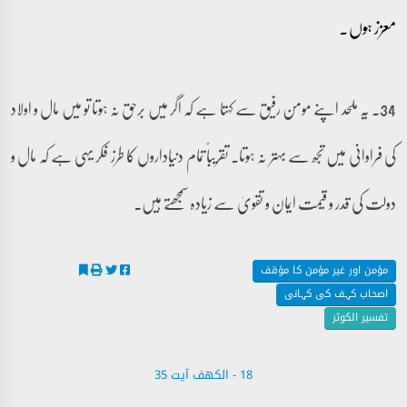
معزز ہوں۔
34۔ یہ ملحد اپنے مومن رفیق سے کہتا ہے کہ اگر میں برحق نہ ہوتا تو میں مال و اولاد
کی فراوانی میں تجھ سے بہتر نہ ہوتا۔ تقریباً تمام دنیاداروں کا طرز فکر یہی ہے کہ مال و
دولت کی قدر و قیمت ایمان و تقویٰ سے زیادہ سمجھتے ہیں۔
مؤمن اور غیر مؤمن کا مؤقف
اصحاب کہف کی کہانی
تفسیر الکوثر
18 - ‎الكهف آیت 35