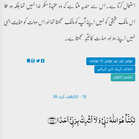
استعمال کرتا ہے۔ اس سے عندیہ ملتا ہے کہ وہ عقیدۃً منکر خدا نہیں تھا بلکہ وہ عملًا
اس مالک حقیقی کو نہیں اپنے آپ کو مالک سمجھتا تھا اور اس دولت کو عنایت الہی
نہیں اپنے ہنر اور مہارت کا نتیجہ سمجھتا ہے۔
مؤمن اور غیر مؤمن کا مؤقف
اصحاب کہف کی کہانی
تفسیر الکوثر
18 - ‎الكهف آیت 38
لٰکِنَّا۠ ہُوَ اللّٰہُ رَبِّیۡ وَ لَاۤ اُشۡرِکُ بِرَبِّیۡۤ اَحَدًا﴿۳۸﴾