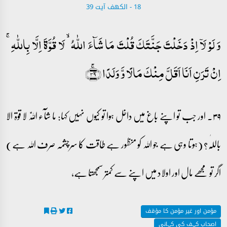
18 - ‎الكهف آیت 39
وَ لَوۡ لَاۤ اِذۡ دَخَلۡتَ جَنَّتَکَ قُلۡتَ مَا شَآءَ اللّٰہُ ۙ لَا قُوَّۃَ اِلَّا بِاللّٰہِ ۚ
اِنۡ تَرَنِ اَنَا اَقَلَّ مِنۡکَ مَالًا وَّ وَلَدًا ﴿ۚ۳۹﴾
۳۹۔ اور جب تو اپنے باغ میں داخل ہوا تو کیوں نہیں کہا: ما شآء اللّٰہ لا قوۃ الا
باللّٰہ؟ (ہوتا وہی ہے جو اللہ کو منظور ہے طاقت کا سرچشمہ صرف اللہ ہے)
اگر تو مجھے مال اور اولاد میں اپنے سے کمتر سمجھتا ہے،
مؤمن اور غیر مؤمن کا مؤقف
اصحاب کہف کی کہانی