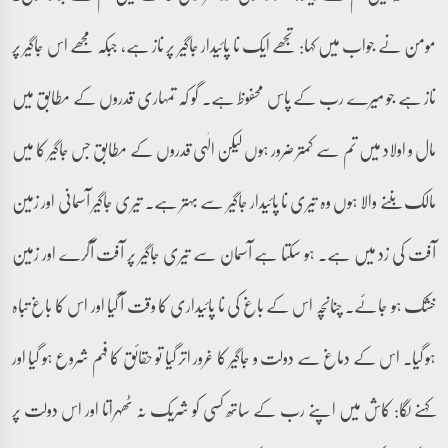
مومن نے جواب میں کہا: تجھے ایک نا پائیدار جاگیر پر ناز ہے، جبکہ مجھے اس جاگیر پر
ناز ہے جو میرے رب کے پاس محفوظ ہے۔ گو کہ تمہاری قدروں کے مطابق میں
مال و اولاد میں تم سے کمتر ضرور ہوں لیکن الٰہی قدروں کے مطابق جس جاگیر کا میں
مالک بننے والا ہوں وہ تیری نا پائیدار جاگیر سے بہتر ہے۔ تیری جاگیر آسمانی اور زمین
آفت کی زد میں ہے۔ ہو سکتا ہے آسمان سے تیری جاگیر پر آفت آگرے اور زمین
خشک ہو جائے۔ چنانچہ اس کے باغ کی نا پائیداری کا وقت آ گیا اور اس کا باغ تباہ
ہو گیا۔ اس کے دماغ سے دولت و جاگیر کا غرور اتر گیا تو حقائق کا فہم شروع ہو گیا اور
کہنے لگا: کاش میں اپنے رب کے ساتھ کسی کو شریک نہ ٹھہراتا اور اس دولت پر