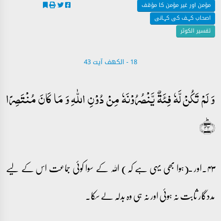
مؤمن اور غیر مؤمن کا مؤقف
اصحاب کہف کی کہانی
تفسیر الکوثر
18 - ‎الكهف آیت 43
وَ لَمۡ تَکُنۡ لَّہٗ فِئَۃٌ یَّنۡصُرُوۡنَہٗ مِنۡ دُوۡنِ اللّٰہِ وَ مَا کَانَ مُنۡتَصِرًا
﴿ؕ۴۳﴾
۴۳۔اور ـ(ہوا بھی یہی ہے کہ) اللہ کے سوا کوئی جماعت اس کے لیے
مددگار ثابت نہ ہوئی اور نہ ہی وہ بدلہ لے سکا۔