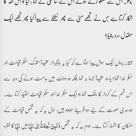
۳۷۔ اس سے گفتگو کرتے ہوئے اس کے ساتھی نے کہا : کیا تو اس اللہ کا
انکار کرتا ہے جس نے تجھے مٹی سے پھر نطفے سے پیدا کیا پھر تجھے ایک
معتدل مرد بنایا؟
37۔ یہاں ایک سوال پیدا ہوتا ہے کہ کیا یہ جاگیردار عقیدۃً مشرک، منکر قیامت اور
منکر خدا تھا؟ یا وہ عقیدۃً ایسا نہ تھا بلکہ وہ دولت میں بدمست ہونے کی وجہ سے
اس قسم کے کردار کا مالک تھا جو ایک منکر خدا اور منکر قیامت اختیار کرتا ہے۔
دوسری صورت کے لیے دو قرینے موجود ہیں: اول یہ کہ یہ شخص قیامت کے
امکان کا اظہار کرتا ہے۔ دوم یہ کہ یہ شخص
میں
کا فقرہ
وَّ لَئِنۡ رُّدِدۡتُّ اِلٰی رَبِّیۡ
رَبِّیۡ