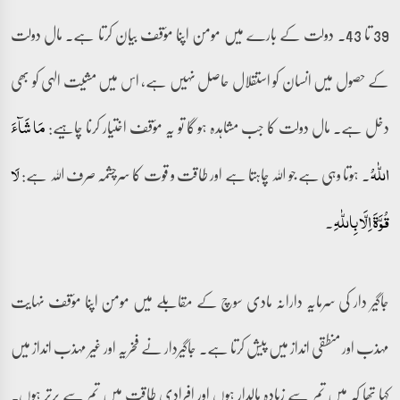
39 تا 43۔ دولت کے بارے میں مومن اپنا مؤقف بیان کرتا ہے۔ مال دولت
کے حصول میں انسان کو استقلال حاصل نہیں ہے، اس میں مشیت الہی کو بھی
دخل ہے۔ مال دولت کا جب مشاہدہ ہو گا تو یہ مؤقف اختیار کرنا چاہیے:
مَا شَآءَ
۔ ہوتا وہی ہے جو اللہ چاہتا ہے اور طاقت و قوت کا سرچشمہ صرف اللہ ہے:
اللّٰہُ
لَا
۔
قُوَّۃَ اِلَّا بِاللّٰہِ
جاگیر دار کی سرمایہ دارانہ مادی سوچ کے مقابلے میں مومن اپنا مؤقف نہایت
مہذب اور منطقی انداز میں پیش کرتا ہے۔ جاگیردار نے فخریہ اور غیر مہذب انداز میں
کہا تھا کہ میں تم سے زیادہ مالدار ہوں اور افرادی طاقت میں تم سے برتر ہوں۔