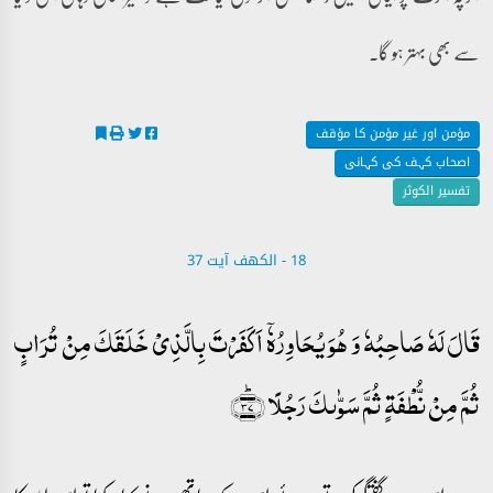
سے بھی بہتر ہو گا۔
مؤمن اور غیر مؤمن کا مؤقف
اصحاب کہف کی کہانی
تفسیر الکوثر
18 - ‎الكهف آیت 37
قَالَ لَہٗ صَاحِبُہٗ وَ ہُوَ یُحَاوِرُہٗۤ اَکَفَرۡتَ بِالَّذِیۡ خَلَقَکَ مِنۡ تُرَابٍ
ثُمَّ مِنۡ نُّطۡفَۃٍ ثُمَّ سَوّٰىکَ رَجُلًا ﴿ؕ۳۷﴾