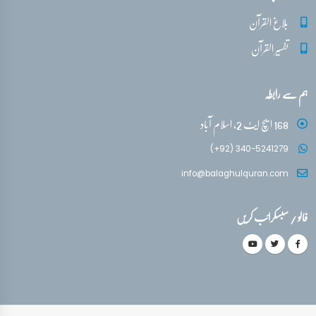
بلاغ القرآن
تفسیر القرآن
ہم سے رابطہ
168 ایچ ایٹ 2، اسلام آباد
(+92) 340-5241279
info@balaghulquran.com
فالو / سبسکرائب کریں