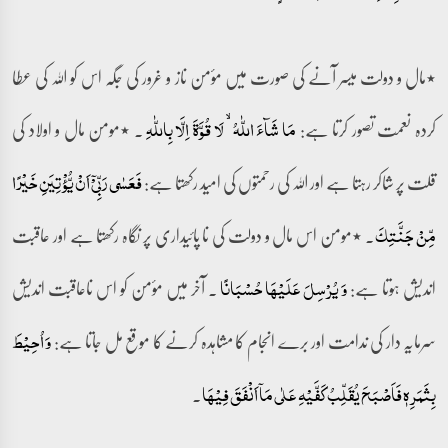
٭مال و دولت میسر آنے کی صورت میں مؤمن ناز و غرور کی جگہ اس کو اللہ کی عطا
کردہ نعمت تصور کرتا ہے:
۔ ٭مومن مال و اولاد کی
مَا شَآءَ اللّٰہُ ۙ لَا قُوَّۃَ اِلَّا بِاللّٰہِ
قلت پر شاکر رہتا ہے اور اللہ کی رحمتوں کی امید رکھتا ہے:
فَعَسٰی رَبِّیۡۤ اَنۡ یُّؤۡتِیَنِ خَیۡرًا
۔ ٭مومن اس مال و دولت کی نا پائیداری پر نگاہ رکھتا ہے اور عاقبت
مِّنۡ جَنَّتِکَ
اندیش ہوتا ہے:
۔ آخر میں مؤمن کو اس ناعاقبت اندیش
وَ یُرۡسِلَ عَلَیۡہَا حُسۡبَانًا
سرمایہ دار کی ندامت اور برے انجام کا مشاہدہ کرنے کا موقع مل جاتا ہے:
وَ اُحِیۡطَ
۔
بِثَمَرِہٖ فَاَصۡبَحَ یُقَلِّبُ کَفَّیۡہِ عَلٰی مَاۤ اَنۡفَقَ فِیۡہَا