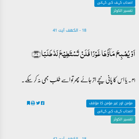
اصحاب کہف کی کہانی
تفسیر الکوثر
18 - ‎الكهف آیت 41
اَوۡ یُصۡبِحَ مَآؤُہَا غَوۡرًا فَلَنۡ تَسۡتَطِیۡعَ لَہٗ طَلَبًا﴿۴۱﴾
۴۱۔ یا اس کا پانی نیچے اتر جائے پھر تو اسے طلب بھی نہ کر سکے۔
مؤمن اور غیر مؤمن کا مؤقف
اصحاب کہف کی کہانی
تفسیر الکوثر
18 - ‎الكهف آیت 42