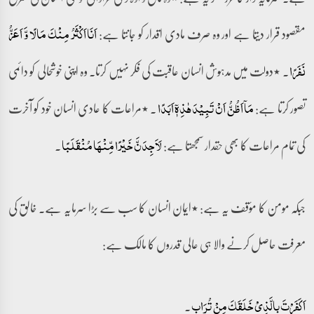
مقصود قرار دیتا ہے اور وہ صرف مادی اقدار کو جانتا ہے:
اَنَا اَکۡثَرُ مِنۡکَ مَالًا وَّ اَعَزُّ
۔ ٭دولت میں مدہوش انسان عاقبت کی فکر نہیں کرتا۔ وہ اپنی خوشحالی کو دائمی
نَفَرًا
تصور کرتا ہے:
۔ ٭مراعات کا عادی انسان خود کو آخرت
مَاۤ اَظُنُّ اَنۡ تَبِیۡدَ ہٰذِہٖۤ اَبَدًا
کی تمام مراعات کا بھی حقدار سمجھتا ہے:
۔
لَاَجِدَنَّ خَیۡرًا مِّنۡہَا مُنۡقَلَبًا
جبکہ مومن کا مؤقف یہ ہے: ٭ایمان انسان کا سب سے بڑا سرمایہ ہے۔ خالق کی
معرفت حاصل کرنے والا ہی عالی قدروں کا مالک ہے:
۔
اَکَفَرۡتَ بِالَّذِیۡ خَلَقَکَ مِنۡ تُرَابٍ