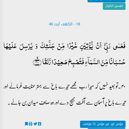
تفسیر الکوثر
18 - ‎الكهف آیت 40
فَعَسٰی رَبِّیۡۤ اَنۡ یُّؤۡتِیَنِ خَیۡرًا مِّنۡ جَنَّتِکَ وَ یُرۡسِلَ عَلَیۡہَا
حُسۡبَانًا مِّنَ السَّمَآءِ فَتُصۡبِحَ صَعِیۡدًا زَلَقًا ﴿ۙ۴۰﴾
۴۰۔تو بعید نہیں کہ میرا رب مجھے تیرے باغ سے بہتر عنایت فرمائے اور
تیرے باغ پر آسمان سے آفت بھیج دے اور وہ صاف میدان بن جائے۔
مؤمن اور غیر مؤمن کا مؤقف