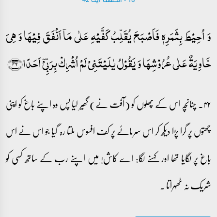
وَ اُحِیۡطَ بِثَمَرِہٖ فَاَصۡبَحَ یُقَلِّبُ کَفَّیۡہِ عَلٰی مَاۤ اَنۡفَقَ فِیۡہَا وَ ہِیَ
خَاوِیَۃٌ عَلٰی عُرُوۡشِہَا وَ یَقُوۡلُ یٰلَیۡتَنِیۡ لَمۡ اُشۡرِکۡ بِرَبِّیۡۤ اَحَدًا﴿۴۲﴾
۴۲۔ چنانچہ اس کے پھلوں کو (آفت نے) گھیر لیا پس وہ اپنے باغ کو اپنی
چھتوں پر گرا پڑا دیکھ کر اس سرمائے پر کف افسوس ملتا رہ گیا جو اس نے اس
باغ پر لگایا تھا اور کہنے لگا: اے کاش! میں اپنے رب کے ساتھ کسی کو
شریک نہ ٹھہراتا ۔