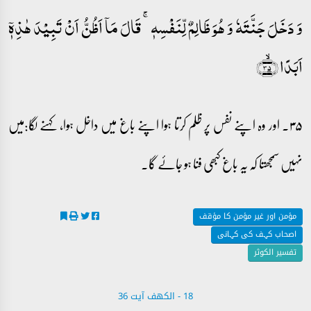
وَ دَخَلَ جَنَّتَہٗ وَ ہُوَ ظَالِمٌ لِّنَفۡسِہٖ ۚ قَالَ مَاۤ اَظُنُّ اَنۡ تَبِیۡدَ ہٰذِہٖۤ
اَبَدًا ﴿ۙ۳۵﴾
۳۵۔ اور وہ اپنے نفس پر ظلم کرتا ہوا اپنے باغ میں داخل ہوا، کہنے لگا:میں
نہیں سمجھتا کہ یہ باغ کبھی فنا ہو جائے گا۔
مؤمن اور غیر مؤمن کا مؤقف
اصحاب کہف کی کہانی
تفسیر الکوثر
18 - ‎الكهف آیت 36