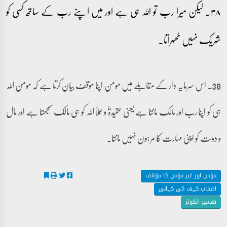
۳۸۔ لیکن میرا رب تو اللہ ہی ہے اور میں اپنے رب کے ساتھ کسی کو
شریک نہیں ٹھہراتا۔
38۔ اس سرمایہ دار کے مقابلے میں مومن اپنا مؤقف بیان کرتا ہے کہ مومن اللہ
ہی کو اپنا رب اور مالک مانتا ہے یعنی عقیدۃً و عملًا اللہ کو ہی مالک سمجھتا ہے اور مال
و دولت کو اپنی مہارت کا مرہون نہیں مانتا۔
مؤمن اور غیر مؤمن کا مؤقف
اصحاب کہف کی کہانی
تفسیر الکوثر