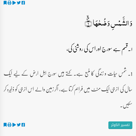
وَ الشَّمۡسِ وَ ضُحٰہَا ۪ۙ﴿۱﴾
۱۔قسم ہے سورج اور اس کی روشنی کی،
1۔ شمس حیات و زندگی کا منبع ہے۔ کہتے ہیں سورج اہل ارض کے لیے ایک
سال کی انرجی ایک منٹ میں فراہم کرتا ہے، اگر زمین والے اس انرجی کو ذخیرہ کر
سکیں۔
تفسیر الکوثر