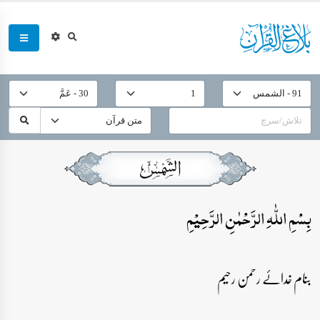
بِسۡمِ اللّٰہِ الرَّحۡمٰنِ الرَّحِیۡمِ
بنام خدائے رحمن رحیم