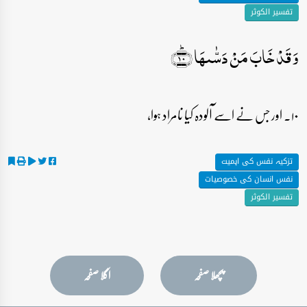
تفسیر الکوثر
وَ قَدۡ خَابَ مَنۡ دَسّٰىہَا ﴿ؕ۱۰﴾
۱۰۔ اور جس نے اسے آلودہ کیا نامراد ہوا،
تزکیہ نفس کی اہمیت
نفس انسان کی خصوصیات
تفسیر الکوثر
پچھلا صفحہ
اگلا صفحہ