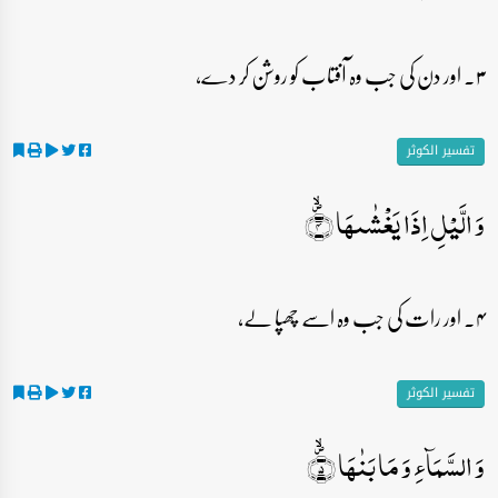
۳۔ اور دن کی جب وہ آفتاب کو روشن کر دے،
تفسیر الکوثر
وَ الَّیۡلِ اِذَا یَغۡشٰىہَا ۪ۙ﴿۴﴾
۴۔ اور رات کی جب وہ اسے چھپا لے،
تفسیر الکوثر
وَ السَّمَآءِ وَ مَا بَنٰہَا ۪ۙ﴿۵﴾