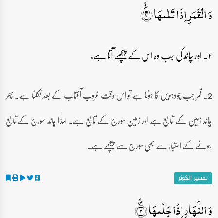
وَ الۡقَمَرِ اِذَا تَلٰىہَا ۪ۙ﴿۲﴾
۲۔ اور چاند کی جب وہ اس کے پیچھے آتا ہے،
2۔ قمر جب چودہویں کا ہوتا ہے تو اس وقت غروب آفتاب کے بعد نکلتا ہے۔ پھر
چاند زمین کے تابع ہے اور زمین سورج کے تابع ہے۔ لہٰذا چاند سورج کے تابع
ہونے کے اعتبار سے بھی سورج سے پیچھے ہے۔
تفسیر الکوثر
وَ النَّہَارِ اِذَا جَلّٰىہَا ۪ۙ﴿۳﴾