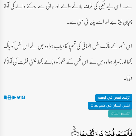
ہے۔ اسی لیے نیکی کی طرف بلانے والے اور برائی سے روکنے والے کی آواز
پہچان لیتا ہے اور اسے پذیرائی ملتی ہے۔
اس شعور کے مالک نفس انسانی کی قسم! کامیاب ہوا وہ جس نے اس نفس کو پاک
رکھا اور نامراد ہوا وہ جس نے اس نفس کے شعور کو دبائے رکھا، یعنی فطرت کی آواز کو
دبایا۔
تزکیہ نفس کی اہمیت
نفس انسان کی خصوصیات
تفسیر الکوثر
فَاَلۡہَمَہَا فُجُوۡرَہَا وَ تَقۡوٰىہَا ۪ۙ﴿۸﴾