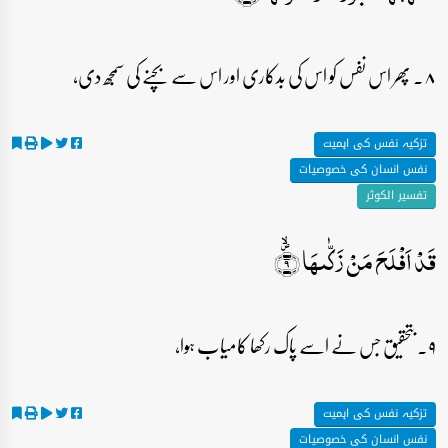
۸۔ پھر اس نفس کو اس کی بدکاری اور اس سے بچنے کی سمجھ دی،
تزکیہ نفس کی اہمیت
نفس انسان کی خصوصیات
تفسیر الکوثر
قَدۡ اَفۡلَحَ مَنۡ زَکّٰىہَا ۪ۙ﴿۹﴾
۹۔ بتحقیق جس نے اسے پاک رکھا کامیاب ہوا،
تزکیہ نفس کی اہمیت
نفس انسان کی خصوصیات