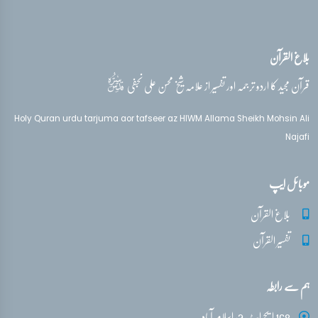
بلاغ القرآن
قدس‌سره
قرآن مجید کا اردو ترجمہ اور تفسیر از علامہ شیخ محسن علی نجفی
Holy Quran urdu tarjuma aor tafseer az HIWM Allama Sheikh Mohsin Ali
Najafi
موبائل ایپ
بلاغ القرآن
تفسیر القرآن
ہم سے رابطہ
168 ایچ ایٹ 2، اسلام آباد