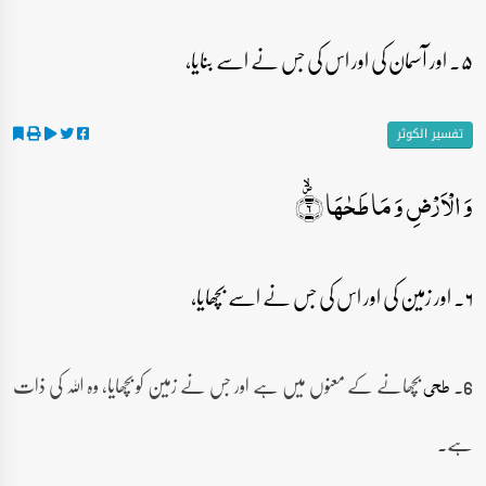
۵۔ اور آسمان کی اور اس کی جس نے اسے بنایا،
تفسیر الکوثر
وَ الۡاَرۡضِ وَ مَا طَحٰہَا ۪ۙ﴿۶﴾
۶۔ اور زمین کی اور اس کی جس نے اسے بچھایا،
6۔
بچھانے کے معنوں میں ہے اور جس نے زمین کو بچھایا، وہ اللہ کی ذات
طحی
ہے۔