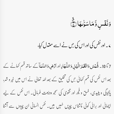
وَ نَفۡسٍ وَّ مَا سَوّٰىہَا ۪ۙ﴿۷﴾
۷۔ اور نفس کی اور اس کی جس نے اسے معتدل کیا،
7 تا 10۔
اور
کے ساتھ قسم کھانے کے
شَّمۡسَ وَ الۡقَمَرَ الَّیۡلِ وَ النَّہَارِ
اَرۡضِ وَ السَّمَآ
بعد اس نفس کی قسم کھائی جس کی تخلیق کے بعد اللہ تعالیٰ نے اس میں خیر و شر،
پاکیزگی و پلیدی، فسق و فجور اور تقویٰ کی سمجھ ودیعت فرمائی۔ اس نفس کے لیے
اچھائی اور برائی کوئی ناشناس چیزیں نہیں ہیں۔ نفس انسانی ان چیزوں سے آشنا