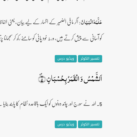
: اگر ما فی الضمیر کے اظہار کے لیے بیان، یعنی الفاظ 
عَلَّمَہُ الۡبَیَانَ
کو آسانی سے پیش کرتے ہیں، ورنہ خود پانی کو سامنے رکھ کر سمجھانا پڑت
تفسیر الکوثر
ویڈیو درس
اَلشَّمۡسُ وَ الۡقَمَرُ بِحُسۡبَانٍ ﴿۪۵﴾
5۔ اللہ نے سورج اور چاند دونوں کو ایک باقاعدہ نظام کا پابند بنایا ہے۔ یہ دونوں سرمو اس کی مخالفت نہیں کر سکتے۔
تفسیر الکوثر
ویڈیو درس