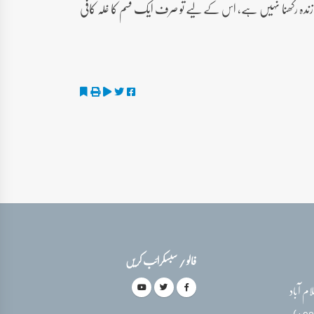
ان کو زندہ رکھنا نہیں ہے، اس کے لیے تو صرف ایک قسم کا غلہ کافی
فالو / سبسکرائب کریں