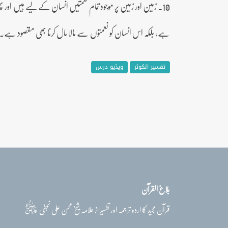
10۔ زمین اور زمین پر موجود تمام نعمتیں انسان کے لیے ہیں اور 
ہے، بلکہ اس انسان کو نعمتوں سے مالا مال کرنا بھی مقصود ہے۔
تفسیر الکوثر
ویڈیو درس
بلاغ القرآن
قدس‌سره
قرآن مجید کا اردو ترجمہ اور تفسیر از علامہ شیخ محسن علی نجفی