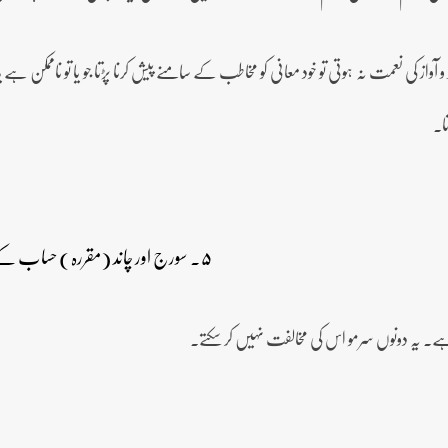
و آواز کی نعمت نہ ہوتی تو خود معانی کو مخاطب کے سامنے پیش کرنا پڑتا جو یا تو ناممکن ہے یا
ا۔
۵۔ سورج اور چاند (مقررہ) حساب کے تحت ہیں۔