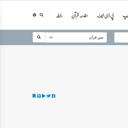
ایپ
پی ڈی ایف
مقدمہ قرآن
رابطہ