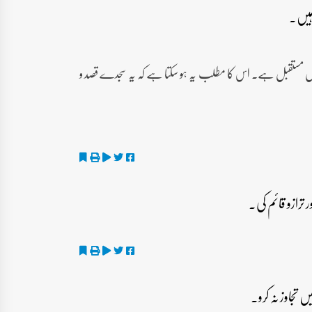
 مستقبل ہے۔ اس کا مطلب یہ ہو سکتا ہے کہ یہ سجدے قصد و