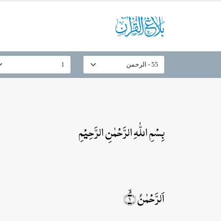
بِسۡمِ اللّٰہِ الرَّحۡمٰنِ الرَّحِیۡمِ
اَلرَّحۡمٰنُ ۙ﴿۱﴾