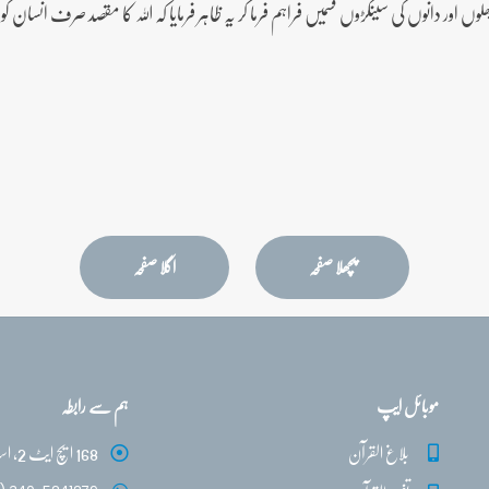
پھلوں اور دانوں کی سینکڑوں قسمیں فراہم فرما کر یہ ظاہر فرمایا کہ اللہ کا مقصد صرف انس
پچھلا صفحہ
اگلا صفحہ
موبائل ایپ
ہم سے رابطہ
بلاغ القرآن
168 ایچ ایٹ 2، اسلام آباد