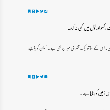
ی میزان۔ اس کے ساتھ ایک تشریعی میزان بھی ہے۔ انسان کو چاہیے