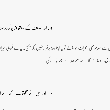
۹۔ اور انصاف کے ساتھ وزن کو درست رکھو اور تول میں کمی نہ کرو۔
ال سے سرمو بھی انحراف ہو جائے تو یہ اپنا وجود برقرار نہیں رکھ سکتی۔ یہ ہے تکوین
اپید ہو جائے گا اور دنیا ظلم وجور سے بھر جائے گی۔
۱۰۔ اور اسی نے مخلوقات کے لیے اس زمین کو بنایا ہے ۔