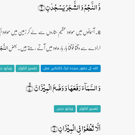
وَّ النَّجۡمُ وَ الشَّجَرُ یَسۡجُدٰنِ﴿۶﴾
6۔ آسمانوں میں موجود عظیم ستاروں سے لے کر زمین میں موجود ایک چھوٹے سے درخت تک سب خدائے عظیم کے سامنے سجدہ ریز ہیں۔
ارادے سے وقتاً فوقتاً بار بار وجود میں آتے رہتے ہیں۔ بعض
النَّجۡ
اللہ کے حضور سجدہ ایک کائناتی عمل
تفسیر الکوثر
ویڈیو د
وَ السَّمَآءَ رَفَعَہَا وَ وَضَعَ الۡمِیۡزَانَ ۙ﴿۷﴾
تفسیر الکوثر
ویڈیو درس
اَلَّا تَطۡغَوۡا فِی الۡمِیۡزَانِ﴿۸﴾