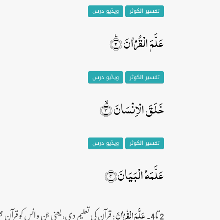
تفسیر الکوثر
ویڈیو درس
عَلَّمَ الۡقُرۡاٰنَ ؕ﴿۲﴾
تفسیر الکوثر
ویڈیو درس
خَلَقَ الۡاِنۡسَانَ ۙ﴿۳﴾
تفسیر الکوثر
ویڈیو درس
عَلَّمَہُ الۡبَیَانَ﴿۴﴾
2 تا4۔
: قرآن کی تعلیم دی، یعنی جن و انس کو قرآن 
عَلَّمَ الۡقُرۡاٰنَ