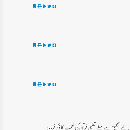
یے تخلیق سے پہلے تعلیم قرآن کی نعمت کا ذکر فرمایا: