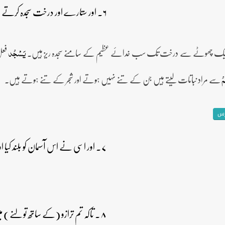
۶۔ اور ستارے اور درخت سجدہ کرتے ہیں۔
فعل
یَسۡجُد
سے مراد نباتات لیتے ہیں جن کے تنے نہیں ہوتے اور شجر کے تنے ہوتے ہیں۔
مُ
رس
۷۔ اور اسی نے اس آسمان کو بلند کیا اور ترازو قائم کی۔
۸۔ تاکہ تم ترازو (کے ساتھ تولنے) میں تجاوز نہ کرو۔