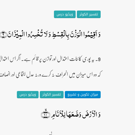
تفسیر الکوثر
ویڈیو درس
وَ اَقِیۡمُوا الۡوَزۡنَ بِالۡقِسۡطِ وَ لَا تُخۡسِرُوا الۡمِیۡزَانَ﴿۹﴾
9۔ یہ پوری کائنات اعتدال اور توازن پر قائم ہے۔ اگر اس اعتد
کہ وہ اس میزان میں انحراف نہ کرے ورنہ عدل اجتماعی اور انصاف ن
میزان تکوین و تشریع
تفسیر الکوثر
ویڈیو درس
وَ الۡاَرۡضَ وَضَعَہَا لِلۡاَنَامِ ﴿ۙ۱۰﴾