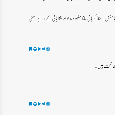
 مشکل۔ مثلاً اگر پانی بتانا مقصود ہو تو ہم لفظ پانی کے ذریعے معنی