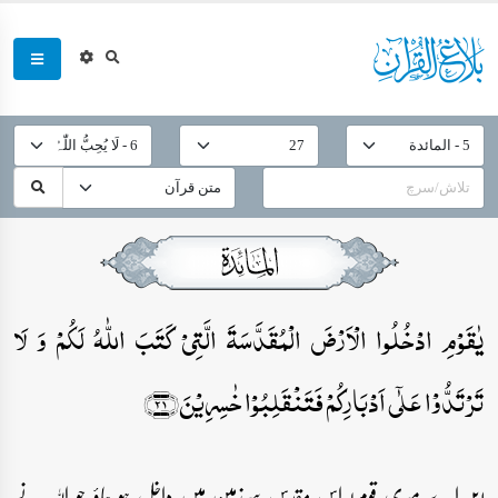
یٰقَوۡمِ ادۡخُلُوا الۡاَرۡضَ الۡمُقَدَّسَۃَ الَّتِیۡ کَتَبَ اللّٰہُ لَکُمۡ وَ لَا
تَرۡتَدُّوۡا عَلٰۤی اَدۡبَارِکُمۡ فَتَنۡقَلِبُوۡا خٰسِرِیۡنَ﴿۲۱﴾
۲۱۔اے میری قوم! اس مقدس سرزمین میں داخل ہو جاؤ جو اللہ نے