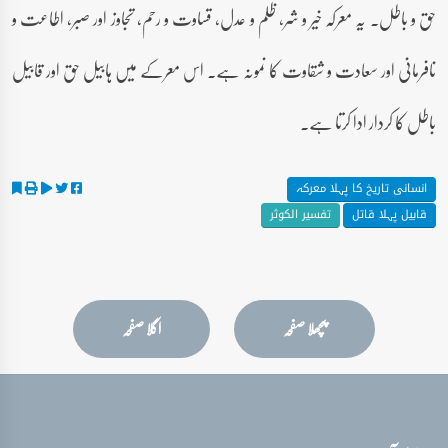
حق و باطل۔ یہ معرکہ خیر و شر، ظلم و عدل، قساوت و رحم، تجاوز اور صبر، اطاعت و
نافرمانی اور سعادت و شقاوت کا نمونہ ہے۔ اس معرکے میں ہابیل حق اور قابیل
باطل کا کردار ادا کرتا ہے۔
انسانی تاریخ کا پہلا معرکہ
قابیل پہلا قاتل
تفسیر الکوثر
پچھلا صفحہ
اگلا صفحہ