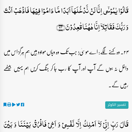
قَالُوۡا یٰمُوۡسٰۤی اِنَّا لَنۡ نَّدۡخُلَہَاۤ اَبَدًا مَّا دَامُوۡا فِیۡہَا فَاذۡہَبۡ اَنۡتَ
وَ رَبُّکَ فَقَاتِلَاۤ اِنَّا ہٰہُنَا قٰعِدُوۡنَ﴿۲۴﴾
۲۴۔ وہ کہنے لگے: اے موسیٰ! جب تک وہ وہاں موجود ہیں ہم ہرگز اس میں
داخل نہ ہوں گے آپ اور آپ کا رب جا کر جنگ کریں ہم یہیں بیٹھے
رہیں گے۔
تفسیر الکوثر
قَالَ رَبِّ اِنِّیۡ لَاۤ اَمۡلِکُ اِلَّا نَفۡسِیۡ وَ اَخِیۡ فَافۡرُقۡ بَیۡنَنَا وَ بَیۡنَ