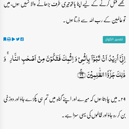
تجھے قتل کرنے کے لیے اپنا ہاتھ تیری طرف بڑھانے والا نہیں ہوں، میں
تو عالمین کے رب اللہ سے ڈرتا ہوں۔
تفسیر الکوثر
اِنِّیۡۤ اُرِیۡدُ اَنۡ تَبُوۡٓاَ بِاِثۡمِیۡ وَ اِثۡمِکَ فَتَکُوۡنَ مِنۡ اَصۡحٰبِ النَّارِ ۚ وَ
ذٰلِکَ جَزٰٓؤُا الظّٰلِمِیۡنَ ﴿ۚ۲۹﴾
۲۹۔ میں چاہتا ہوں کہ میرے اور اپنے گناہ میں تم ہی پکڑے جاؤ اور دوزخی
بن کر رہ جاؤ اور ظالموں کی یہی سزا ہے۔