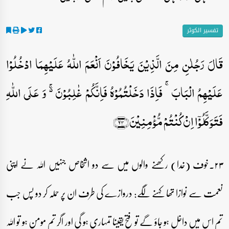
تفسیر الکوثر
قَالَ رَجُلٰنِ مِنَ الَّذِیۡنَ یَخَافُوۡنَ اَنۡعَمَ اللّٰہُ عَلَیۡہِمَا ادۡخُلُوۡا
عَلَیۡہِمُ الۡبَابَ ۚ فَاِذَا دَخَلۡتُمُوۡہُ فَاِنَّکُمۡ غٰلِبُوۡنَ ۬ۚ وَ عَلَی اللّٰہِ
فَتَوَکَّلُوۡۤا اِنۡ کُنۡتُمۡ مُّؤۡمِنِیۡنَ﴿۲۳﴾
۲۳۔خوف (خدا) رکھنے والوں میں سے دو اشخاص جنہیں اللہ نے اپنی
نعمت سے نوازا تھا کہنے لگے: دروازے کی طرف ان پر حملہ کر دو پس جب
تم اس میں داخل ہو جاؤ گے تو فتح یقینا تمہاری ہو گی اور اگر تم مومن ہو تو اللہ