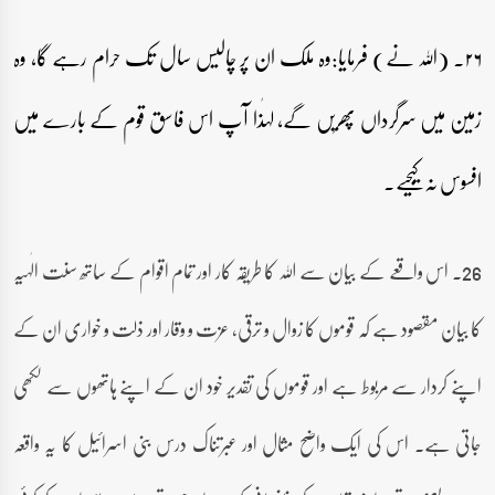
۲۶۔ (اللہ نے) فرمایا:وہ ملک ان پر چالیس سال تک حرام رہے گا، وہ
زمین میں سرگرداں پھریں گے، لہٰذا آپ اس فاسق قوم کے بارے میں
افسوس نہ کیجیے۔
26۔ اس واقعے کے بیان سے اللہ کا طریقہ کار اور تمام اقوام کے ساتھ سنت الٰہیہ
کا بیان مقصود ہے کہ قوموں کا زوال و ترقی، عزت و وقار اور ذلت و خواری ان کے
اپنے کردار سے مربوط ہے اور قوموں کی تقدیر خود ان کے اپنے ہاتھوں سے لکھی
جاتی ہے۔ اس کی ایک واضح مثال اور عبرتناک درس بنی اسرائیل کا یہ واقعہ