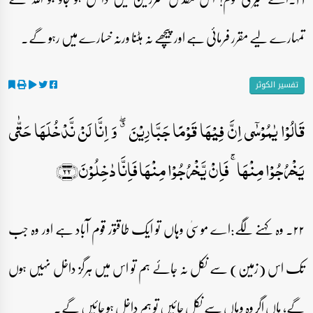
تمہارے لیے مقرر فرمائی ہے اور پیچھے نہ ہٹنا ورنہ خسارے میں رہو گے۔
تفسیر الکوثر
قَالُوۡا یٰمُوۡسٰۤی اِنَّ فِیۡہَا قَوۡمًا جَبَّارِیۡنَ ٭ۖ وَ اِنَّا لَنۡ نَّدۡخُلَہَا حَتّٰی
یَخۡرُجُوۡا مِنۡہَا ۚ فَاِنۡ یَّخۡرُجُوۡا مِنۡہَا فَاِنَّا دٰخِلُوۡنَ﴿۲۲﴾
۲۲۔ وہ کہنے لگے:اے موسیٰ وہاں تو ایک طاقتور قوم آباد ہے اور وہ جب
تک اس (زمین) سے نکل نہ جائے ہم تو اس میں ہرگز داخل نہیں ہوں
گے، ہاں اگر وہ وہاں سے نکل جائیں تو ہم داخل ہو جائیں گے۔