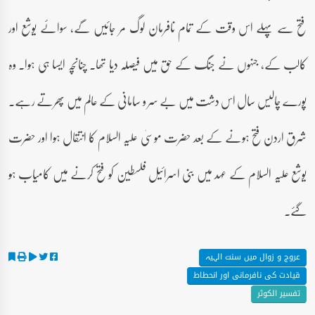
فتح سے پہلے اس وقت کے تمام نافرمان لوگ مر جائیں گے، سوائے یوشع اور
کالب کے، جنہوں نے جنگ کے حق میں فیصلہ دیا تھا۔ چنانچہ ایسا ہی ہوا۔ وہ
پورے چالیس سال اس دشت میں بے سر و سامانی کے عالم میں پھرتے رہے۔
شرق اردن فتح ہونے کے بعد حضرت موسیٰ علیہ السلام کا انتقال ہوا اور حضرت
یوشع علیہ السلام کے عہد میں بنی اسرائیل فلسطین کو فتح کرنے میں کامیاب ہو
گئے۔
عروج و زوال میں سنت الہیہ
قیادت کی نافرمانی اور انحطاط
تفسیر الکوثر