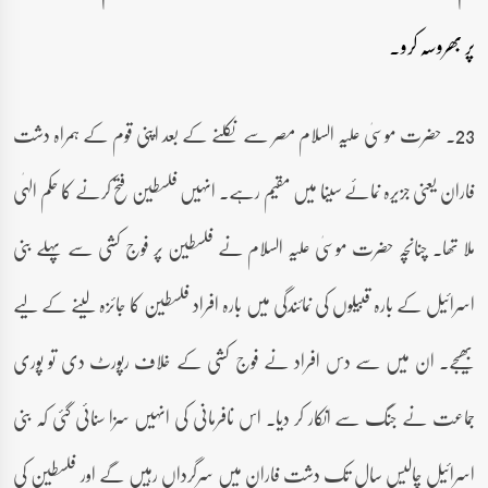
پر بھروسہ کرو۔
23۔ حضرت موسیٰ علیہ السلام مصر سے نکلنے کے بعد اپنی قوم کے ہمراہ دشت
فاران یعنی جزیرہ نمائے سینا میں مقیم رہے۔ انہیں فلسطین فتح کرنے کا حکم الہٰی
ملا تھا۔ چنانچہ حضرت موسیٰ علیہ السلام نے فلسطین پر فوج کشی سے پہلے بنی
اسرائیل کے بارہ قبیلوں کی نمائندگی میں بارہ افراد فلسطین کا جائزہ لینے کے لیے
بھیجے۔ ان میں سے دس افراد نے فوج کشی کے خلاف رپورٹ دی تو پوری
جماعت نے جنگ سے انکار کر دیا۔ اس نافرمانی کی انہیں سزا سنائی گئی کہ بنی
اسرائیل چالیس سال تک دشت فاران میں سرگرداں رہیں گے اور فلسطین کی