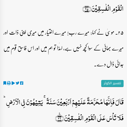
الۡقَوۡمِ الۡفٰسِقِیۡنَ﴿۲۵﴾
۲۵۔ موسیٰ نے کہا: میرے رب! میرے اختیار میں میری اپنی ذات اور
میرے بھائی کے سوا کچھ نہیں ہے، لہٰذا تو ہم میں اور اس فاسق قوم میں
جدائی ڈال دے۔
تفسیر الکوثر
قَالَ فَاِنَّہَا مُحَرَّمَۃٌ عَلَیۡہِمۡ اَرۡبَعِیۡنَ سَنَۃً ۚ یَتِیۡہُوۡنَ فِی الۡاَرۡضِ ؕ
فَلَا تَاۡسَ عَلَی الۡقَوۡمِ الۡفٰسِقِیۡنَ﴿٪۲۶﴾