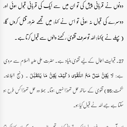
دونوں نے قربانی پیش کی تو ان میں سے ایک کی قربانی قبول ہوئی اور
دوسرے کی قبول نہ ہوئی تو اس نے کہا: میں تجھے ضرور قتل کروں گا،
(پہلے نے)کہا: اللہ تو صرف تقویٰ رکھنے والوں سے قبول کرتا ہے۔
27۔ قبولیت اعمال کے لیے تقویٰ بنیاد ہے۔ حضرت علی علیہ السلام سے مروی
ہے:
۔ (نہج البلاغۃ۔
لَا یَقِلُّ عَمَلٌ مَعَ التَّقْوَی وَ کَیْفَ یَقِلُّ مَا یُتَقَبَّلُ
حکمت:95) تقویٰ کے ساتھ عمل تھوڑا نہیں ہوتا۔ بھلا وہ عمل تھوڑا کس طرح ہو
سکتا ہے جسے اللہ نے قبول کیا ہو۔