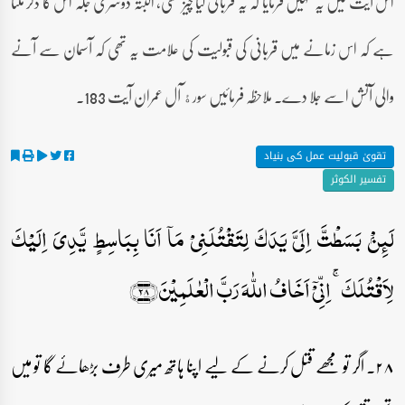
اس آیت میں یہ نہیں فرمایا کہ یہ قربانی کیا چیز تھی، البتہ دوسری جگہ اس کا ذکر ملتا
ہے کہ اس زمانے میں قربانی کی قبولیت کی علامت یہ تھی کہ آسمان سے آنے
والی آتش اسے جلا دے۔ ملاحظہ فرمائیں سورﮤ آل عمران آیت 183۔
تقویٰ قبولیت عمل کی بنیاد
تفسیر الکوثر
لَئِنۡۢ بَسَطۡتَّ اِلَیَّ یَدَکَ لِتَقۡتُلَنِیۡ مَاۤ اَنَا بِبَاسِطٍ یَّدِیَ اِلَیۡکَ
لِاَقۡتُلَکَ ۚ اِنِّیۡۤ اَخَافُ اللّٰہَ رَبَّ الۡعٰلَمِیۡنَ﴿۲۸﴾
۲۸۔ اگر تو مجھے قتل کرنے کے لیے اپنا ہاتھ میری طرف بڑھائے گا تو میں