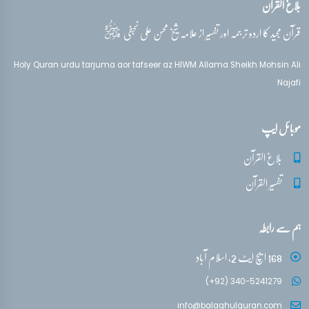
بلاغ القرآن
قدس‌سره
قرآن مجید کا اردو ترجمہ اور تفسیر از علامہ شیخ محسن علی نجفی
Holy Quran urdu tarjuma aor tafseer az HIWM Allama Sheikh Mohsin Ali
Najafi
موبائل ایپ
بلاغ القرآن
تفسیر القرآن
ہم سے رابطہ
168 ایچ ایٹ 2، اسلام آباد
(+92) 340-5241279
info@balaghulquran.com