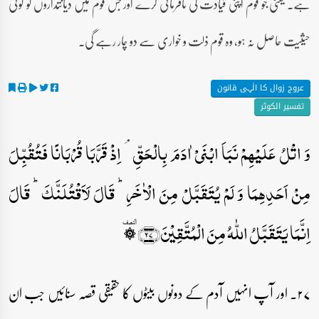
ہے۔ یعنی جو قوم اپنی قیادت کی نافرمانی کرے اور جس قوم میں دیانتداروں کو کوئی
حیثیت حاصل نہ ہو، وہ قوم ذلت و خواری سے دو چار رہے گی۔
عروج زوال کا الٰہی قانون
تفسیر الکوثر
وَ اتۡلُ عَلَیۡہِمۡ نَبَاَ ابۡنَیۡ اٰدَمَ بِالۡحَقِّ ۘ اِذۡ قَرَّبَا قُرۡبَانًا فَتُقُبِّلَ
مِنۡ اَحَدِہِمَا وَ لَمۡ یُتَقَبَّلۡ مِنَ الۡاٰخَرِ ؕ قَالَ لَاَقۡتُلَنَّکَ ؕ قَالَ
اِنَّمَا یَتَقَبَّلُ اللّٰہُ مِنَ الۡمُتَّقِیۡنَ﴿۲۷﴾ ۞ؒ
۲۷۔ اور آپ انہیں آدم کے دونوں بیٹوں کا حقیقی قصہ سنائیں جب ان