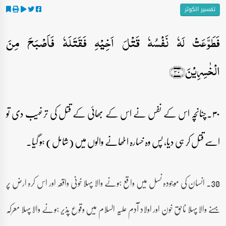
تفسیر الکوثر
فَطَوَّعَتۡ لَہٗ نَفۡسُہٗ قَتۡلَ اَخِیۡہِ فَقَتَلَہٗ فَاَصۡبَحَ مِنَ
الۡخٰسِرِیۡنَ﴿۳۰﴾
۳۰۔چنانچہ اس کے نفس نے اس کے بھائی کے قتل کی ترغیب دی تو
اسے قتل کر ہی دیا، پس وہ خسارہ اٹھانے والوں میں (شامل) ہو گیا۔
30۔ انسان کی موجودہ نسل میں واقع ہونے والا پہلا خونی واقعہ اور اس کرہ ارض پر
بہنے والا پہلا ناحق خون اور اولاد آدم علیہ السلام میں وقوع پذیر ہونے والا پہلا معرکہ