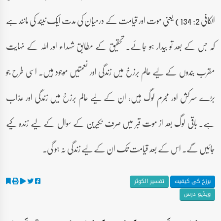
الکافی 2: 134) یعنی موت اور قیامت کے درمیان کی مدت ایک نیند کی مانند ہے
کہ جس کے بعد تو بیدار ہو جائے۔ تحقیق کے مطابق شہداء اور اللہ کے نہایت
مقرب بندوں کے لیے عالم برزخ میں زندگی اور نعمتیں موجود ہیں۔ اسی طرح جو
بڑے سرکش اور مجرم لوگ ہیں، ان کے لیے عالم برزخ میں زندگی اور عذاب
ہے۔ باقی لوگ بعد از موت قبر میں صرف نکیرین کے سوال کے لیے زندہ کیے
جائیں گے۔ اس کے بعد قیامت تک ان کے لیے زندگی نہ ہو گی۔
برزخ کی کیفیت
تفسیر الکوثر
ویڈیو درس