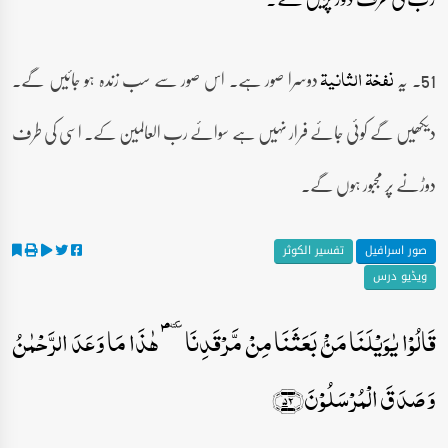
51۔ یہ
دوسرا صور ہے۔ اس صور سے سب زندہ ہو جائیں گے۔
نفخۃ الثانیۃ
دیکھیں گے کوئی جائے فرار نہیں ہے سوائے رب العالمین کے۔ اسی کی طرف
دوڑنے پر مجبور ہوں گے۔
صور اسرافیل
تفسیر الکوثر
ویڈیو درس
قَالُوۡا یٰوَیۡلَنَا مَنۡۢ بَعَثَنَا مِنۡ مَّرۡقَدِنَا ٜۘؐ ہٰذَا مَا وَعَدَ الرَّحۡمٰنُ
وَ صَدَقَ الۡمُرۡسَلُوۡنَ﴿۵۲﴾