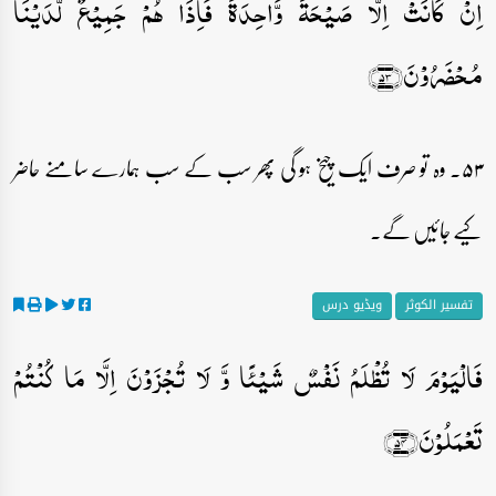
اِنۡ کَانَتۡ اِلَّا صَیۡحَۃً وَّاحِدَۃً فَاِذَا ہُمۡ جَمِیۡعٌ لَّدَیۡنَا
مُحۡضَرُوۡنَ﴿۵۳﴾
۵۳۔ وہ تو صرف ایک چیخ ہو گی پھر سب کے سب ہمارے سامنے حاضر
کیے جائیں گے۔
تفسیر الکوثر
ویڈیو درس
فَالۡیَوۡمَ لَا تُظۡلَمُ نَفۡسٌ شَیۡئًا وَّ لَا تُجۡزَوۡنَ اِلَّا مَا کُنۡتُمۡ
تَعۡمَلُوۡنَ﴿۵۴﴾