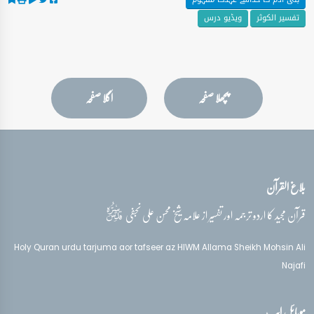
تفسیر الکوثر
ویڈیو درس
پچھلا صفحہ
اگلا صفحہ
بلاغ القرآن
قدس‌سره
قرآن مجید کا اردو ترجمہ اور تفسیر از علامہ شیخ محسن علی نجفی
Holy Quran urdu tarjuma aor tafseer az HIWM Allama Sheikh Mohsin Ali
Najafi
موبائل ایپ