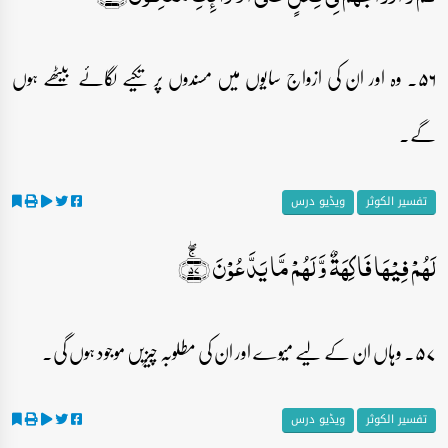
۵۶۔ وہ اور ان کی ازواج سایوں میں مسندوں پر تکیے لگائے بیٹھے ہوں
گے۔
تفسیر الکوثر
ویڈیو درس
لَہُمۡ فِیۡہَا فَاکِہَۃٌ وَّ لَہُمۡ مَّا یَدَّعُوۡنَ ﴿ۚۖ۵۷﴾
۵۷۔ وہاں ان کے لیے میوے اور ان کی مطلوبہ چیزیں موجود ہوں گی۔
تفسیر الکوثر
ویڈیو درس