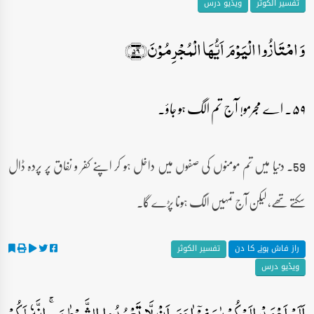
تفسیر الکوثر
ویڈیو درس
وَ امۡتَازُوا الۡیَوۡمَ اَیُّہَا الۡمُجۡرِمُوۡنَ﴿۵۹﴾
۵۹۔ اے مجرمو! آج تم الگ ہو جاؤ۔
59۔ دنیا میں تم مومنوں کی صفوں میں داخل ہو کر اپنے کفر و نفاق پر پردہ ڈال
سکتے تھے، لیکن آج تمہیں الگ ہونا پڑے گا۔
راز فاش ہونے کا دن
تفسیر الکوثر
ویڈیو درس
اَلَمۡ اَعۡہَدۡ اِلَیۡکُمۡ یٰبَنِیۡۤ اٰدَمَ اَنۡ لَّا تَعۡبُدُوا الشَّیۡطٰنَ ۚ اِنَّہٗ لَکُمۡ