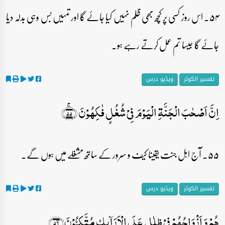
۵۴۔ اس روز کسی پر کچھ بھی ظلم نہیں کیا جائے گا اور تمہیں بس وہی بدلہ دیا
جائے گا جیسا تم عمل کرتے رہے ہو۔
تفسیر الکوثر
ویڈیو درس
اِنَّ اَصۡحٰبَ الۡجَنَّۃِ الۡیَوۡمَ فِیۡ شُغُلٍ فٰکِہُوۡنَ ﴿ۚ۵۵﴾
۵۵۔ آج اہل جنت یقینا کیف و سرور کے ساتھ مشغلے میں ہوں گے۔
تفسیر الکوثر
ویڈیو درس
ہُمۡ وَ اَزۡوَاجُہُمۡ فِیۡ ظِلٰلٍ عَلَی الۡاَرَآئِکِ مُتَّکِـُٔوۡنَ﴿۵۶﴾