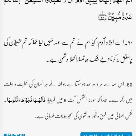
عَدُوٌّ مُّبِیۡنٌ ﴿ۙ۶۰﴾
۶۰۔ اے اولاد آدم! کیا ہم نے تم سے عہد نہیں لیا تھا کہ تم شیطان کی
پرستش نہ کرنا؟بے شک وہ تمہارا کھلا دشمن ہے۔
60۔اس عہد سے مراد وہ عہد ہو سکتا ہے جو اللہ نے ہر انسان کی فطرت و جبلت
میں رکھا ہے۔ جیسا کہ سورئہ الشمس آیت 8 میں فرمایا:
۔
فَاَلْہَمَہَا فُجُوْرَہَا وَتَقْوٰىہَا
نفس انسانی میں فسق و فجور اور تقویٰ کی سمجھ ودیعت فرمائی ہے۔
بنی آدم کا خداسے عہدکا مفہوم