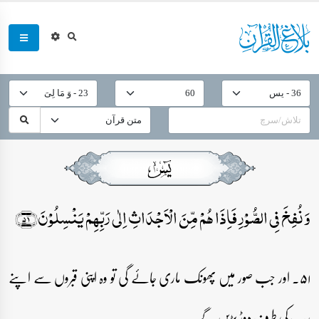
وَ نُفِخَ فِی الصُّوۡرِ فَاِذَا ہُمۡ مِّنَ الۡاَجۡدَاثِ اِلٰی رَبِّہِمۡ یَنۡسِلُوۡنَ﴿۵۱﴾
۵۱۔ اور جب صور میں پھونک ماری جائے گی تو وہ اپنی قبروں سے اپنے
رب کی طرف دوڑ پڑیں گے۔