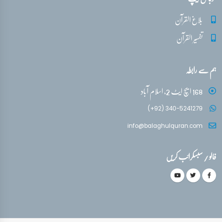
بلاغ القرآن
تفسیر القرآن
ہم سے رابطہ
168 ایچ ایٹ 2، اسلام آباد
(+92) 340-5241279
info@balaghulquran.com
فالو / سبسکرائب کریں