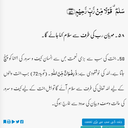
سَلٰمٌ ۟ قَوۡلًا مِّنۡ رَّبٍّ رَّحِیۡمٍ﴿۵۸﴾
۵۸۔ مہربان رب کی طرف سے سلام کہا جائے گا۔
58۔ جنت کی سب سے بڑی نعمت جس سے انسان کیف و سرور کی انتہا کو پہنچ
جاتا ہے، اللہ کی خوشنودی ہے:
۔ (توبۃ:72) جب جنت والوں
وَّ رِضۡوَانٌ مِّنَ اللّٰہِ
کے لیے اللہ تعالیٰ کی طرف سے سلام آئے گا تو اہل جنت کے لیے کیف و سرور
کی حالت وصف و بیان کی حدود سے خارج ہو گی۔
جنت کی سب سے بڑی نعمت