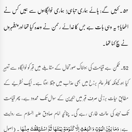
۵۲۔ کہیں گے: ہائے ہماری تباہی! ہماری خوابگاہوں سے ہمیں کس نے
اٹھایا؟ یہ وہی بات ہے جس کا خدائے رحمن نے وعدہ کیا تھا اور پیغمبروں
نے سچ کہا تھا۔
52۔ ممکن ہے قیامت کی ہولناک صورتحال کے مقابلے میں قبر کو خوابگاہ سے تعبیر
کیا ہو، کیونکہ کافر عالم برزخ میں بھی عذاب میں مبتلا ہوتا ہے۔ ایک نظریے کے
مطابق حیات برزخی صرف قبر میں نکیرین کے سوال تک محدود ہے، پھر قیامت
تک نیند کی حالت طاری رہے گی۔ چنانچہ امام صادق علیہ السلام سے روایت
ہے:
۔ (اصول
وَمَا بَیْنَ الْمَوْتِ وَ الْبَعْثِ اِلَّا کَنَوْمَۃٍ نِمْتَھَا ثُمَّ اسْتَیْقَظْتَ مِنْھَا