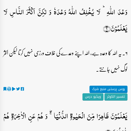
وَعۡدَ اللّٰہِ ؕ لَا یُخۡلِفُ اللّٰہُ وَعۡدَہٗ وَ لٰکِنَّ اَکۡثَرَ النَّاسِ لَا
یَعۡلَمُوۡنَ﴿۶﴾
۶۔ یہ اللہ کا وعدہ ہے، اللہ اپنے وعدے کی خلاف ورزی نہیں کرتا لیکن اکثر
لوگ نہیں جانتے۔
ہوس پرستی منبع شرک
تفسیر الکوثر
ویڈیو درس
یَعۡلَمُوۡنَ ظَاہِرًا مِّنَ الۡحَیٰوۃِ الدُّنۡیَا ۚۖ وَ ہُمۡ عَنِ الۡاٰخِرَۃِ ہُمۡ