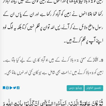
زمین کو تہ و بالا کیا(بویا جوتا) اور انہوں نے زمین کو ان سے کہیں زیادہ آباد کر
رکھا تھا جتنا انہوں نے زمین کو آباد کر رکھا ہے اور ان کے پاس ان کے
رسول واضح دلائل لے کر آئے، پس اللہ تو ان پر ظلم نہیں کرتا بلکہ یہ لوگ خود
اپنے آپ پر ظلم کرتے ہیں۔
9۔
کے معنی تہ و بالا کرنے کے ہیں جو آباد کاری کے لیے کیا جاتا ہے۔
اَثَارُ
زمین کو تہ و بالا کرنے میں زراعت بھی شامل ہے نیز کان کنی اور نہریں بنانا بھی۔
تفسیر الکوثر
ویڈیو درس
ثُمَّ کَانَ عَاقِبَۃَ الَّذِیۡنَ اَسَآءُوا السُّوۡٓاٰۤی اَنۡ کَذَّبُوۡا بِاٰیٰتِ اللّٰہِ وَ