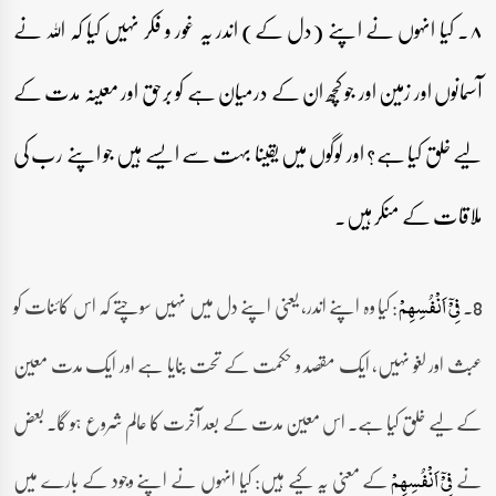
۸۔ کیا انہوں نے اپنے (دل کے) اندر یہ غور و فکر نہیں کیا کہ اللہ نے
آسمانوں اور زمین اور جو کچھ ان کے درمیان ہے کو برحق اور معینہ مدت کے
لیے خلق کیا ہے؟ اور لوگوں میں یقینا بہت سے ایسے ہیں جو اپنے رب کی
ملاقات کے منکر ہیں۔
8۔
: کیا وہ اپنے اندر، یعنی اپنے دل میں نہیں سوچتے کہ اس کائنات کو
فِیۡۤ اَنۡفُسِہِمۡ
عبث اور لغو نہیں، ایک مقصد و حکمت کے تحت بنایا ہے اور ایک مدت معین
کے لیے خلق کیا ہے۔ اس معین مدت کے بعد آخرت کا عالم شروع ہو گا۔ بعض
نے
کے معنی یہ کیے ہیں: کیا انہوں نے اپنے وجود کے بارے میں
فِیۡۤ اَنۡفُسِہِمۡ