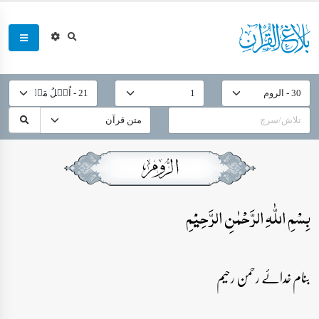
بِسۡمِ اللّٰہِ الرَّحۡمٰنِ الرَّحِیۡمِ
بنام خدائے رحمن رحیم