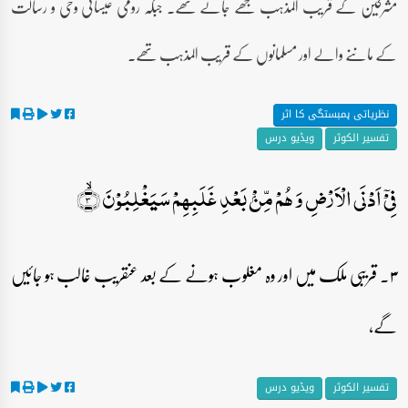
مشرکین کے قریب المذہب سمجھے جاتے تھے۔ جبکہ رومی عیسائی وحی و رسالت
کے ماننے والے اور مسلمانوں کے قریب المذہب تھے۔
نظریاتی ہمبستگی کا اثر
تفسیر الکوثر
ویڈیو درس
فِیۡۤ اَدۡنَی الۡاَرۡضِ وَ ہُمۡ مِّنۡۢ بَعۡدِ غَلَبِہِمۡ سَیَغۡلِبُوۡنَ ۙ﴿۳﴾
۳۔ قریبی ملک میں اور وہ مغلوب ہونے کے بعد عنقریب غالب ہو جائیں
گے،
تفسیر الکوثر
ویڈیو درس