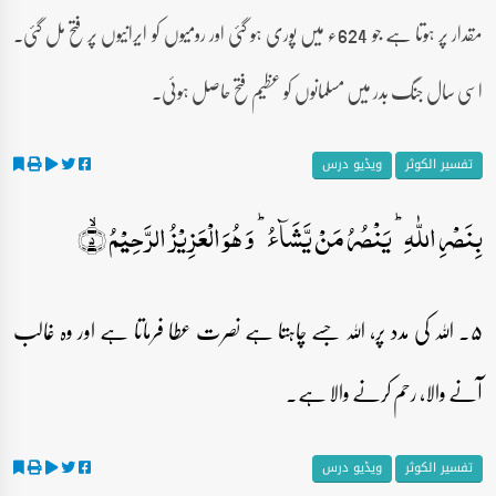
مقدار پر ہوتا ہے جو 624ء میں پوری ہو گئی اور رومیوں کو ایرانیوں پر فتح مل گئی۔
اسی سال جنگ بدر میں مسلمانوں کو عظیم فتح حاصل ہوئی۔
تفسیر الکوثر
ویڈیو درس
بِنَصۡرِ اللّٰہِ ؕ یَنۡصُرُ مَنۡ یَّشَآءُ ؕ وَ ہُوَ الۡعَزِیۡزُ الرَّحِیۡمُ ۙ﴿۵﴾
۵۔ اللہ کی مدد پر، اللہ جسے چاہتا ہے نصرت عطا فرماتا ہے اور وہ غالب
آنے والا، رحم کرنے والا ہے۔
تفسیر الکوثر
ویڈیو درس