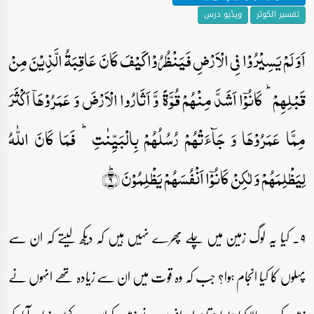
تفسیر الکوثر
ویڈیو درس
اَوَ لَمۡ یَسِیۡرُوۡا فِی الۡاَرۡضِ فَیَنۡظُرُوۡا کَیۡفَ کَانَ عَاقِبَۃُ الَّذِیۡنَ مِنۡ
قَبۡلِہِمۡ ؕ کَانُوۡۤا اَشَدَّ مِنۡہُمۡ قُوَّۃً وَّ اَثَارُوا الۡاَرۡضَ وَ عَمَرُوۡہَاۤ اَکۡثَرَ
مِمَّا عَمَرُوۡہَا وَ جَآءَتۡہُمۡ رُسُلُہُمۡ بِالۡبَیِّنٰتِ ؕ فَمَا کَانَ اللّٰہُ
لِیَظۡلِمَہُمۡ وَ لٰکِنۡ کَانُوۡۤا اَنۡفُسَہُمۡ یَظۡلِمُوۡنَ ؕ﴿۹﴾
۹۔ کیا یہ لوگ زمین میں چلے پھرے نہیں ہیں کہ دیکھ لیتے کہ ان سے
پہلوں کا کیا انجام ہوا؟ جب کہ وہ قوت میں ان سے زیادہ تھے انہوں نے