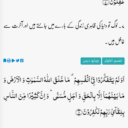
غٰفِلُوۡنَ﴿۷﴾
۷۔ لوگ تو دنیا کی ظاہری زندگی کے بارے میں جانتے ہیں اور آخرت سے
غافل ہیں۔
تفسیر الکوثر
ویڈیو درس
اَوَ لَمۡ یَتَفَکَّرُوۡا فِیۡۤ اَنۡفُسِہِمۡ ۟ مَا خَلَقَ اللّٰہُ السَّمٰوٰتِ وَ الۡاَرۡضَ وَ
مَا بَیۡنَہُمَاۤ اِلَّا بِالۡحَقِّ وَ اَجَلٍ مُّسَمًّی ؕ وَ اِنَّ کَثِیۡرًا مِّنَ النَّاسِ
بِلِقَآیِٔ رَبِّہِمۡ لَکٰفِرُوۡنَ﴿۸﴾