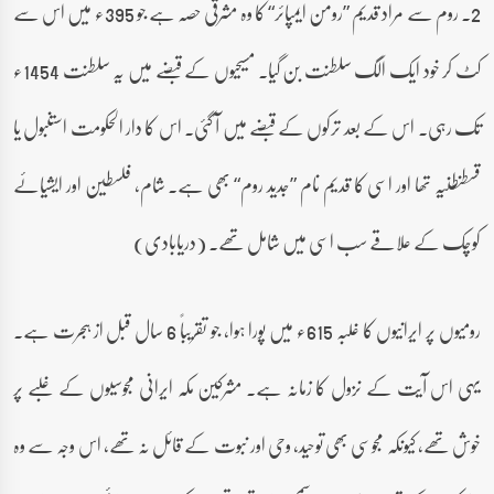
2۔ روم سے مراد قدیم ”رومن ایمپائر“ کا وہ مشرقی حصہ ہے جو 395ء میں اس سے
کٹ کر خود ایک الگ سلطنت بن گیا۔ مسیحیوں کے قبضے میں یہ سلطنت 1454ء
تک رہی۔ اس کے بعد ترکوں کے قبضے میں آ گئی۔ اس کا دار الحکومت استنبول یا
قسطنطنیہ تھا اور اسی کا قدیم نام ”جدید روم“ بھی ہے۔ شام، فلسطین اور ایشیائے
کوچک کے علاقے سب اسی میں شامل تھے۔ (دریابادی)
رومیوں پر ایرانیوں کا غلبہ 615ء میں پورا ہوا، جو تقریباً 6 سال قبل از ہجرت ہے۔
یہی اس آیت کے نزول کا زمانہ ہے۔ مشرکین مکہ ایرانی مجوسیوں کے غلبے پر
خوش تھے، کیونکہ مجوسی بھی توحید، وحی اور نبوت کے قائل نہ تھے، اس وجہ سے وہ