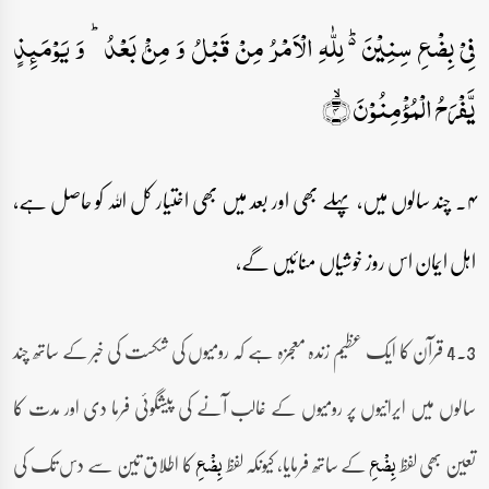
فِیۡ بِضۡعِ سِنِیۡنَ ۬ؕ لِلّٰہِ الۡاَمۡرُ مِنۡ قَبۡلُ وَ مِنۡۢ بَعۡدُ ؕ وَ یَوۡمَئِذٍ
یَّفۡرَحُ الۡمُؤۡمِنُوۡنَ ۙ﴿۴﴾
۴۔ چند سالوں میں، پہلے بھی اور بعد میں بھی اختیار کل اللہ کو حاصل ہے،
اہل ایمان اس روز خوشیاں منائیں گے،
3۔4 قرآن کا ایک عظیم زندہ معجزہ ہے کہ رومیوں کی شکست کی خبر کے ساتھ چند
سالوں میں ایرانیوں پر رومیوں کے غالب آنے کی پیشگوئی فرما دی اور مدت کا
تعین بھی لفظ
کے ساتھ فرمایا، کیونکہ لفظ
کا اطلاق تین سے دس تک کی
بِضۡعِ
بِضۡعِ