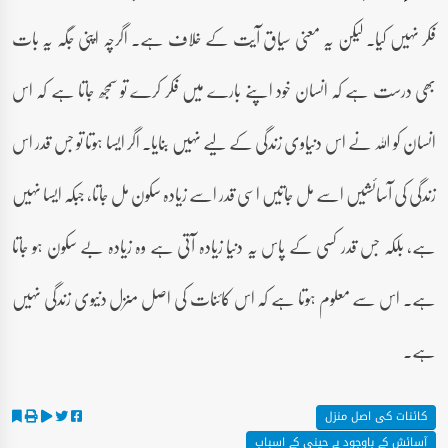
فکر نہیں کیا۔ لیکن یہ معنی سیاق آیت کے خلاف ہے۔ اگرچہ اپنی جگہ یہ بات
بھی درست ہے کہ انسان خود اپنے بارے میں فکر کرے تو سمجھ جاتا ہے کہ اس
انسان کو اللہ نے اس دنیاوی زندگی کے لیے نہیں بنایا۔ اگر ایسا ہوتا تو جس قدر اس
زندگی کی آسائشیں اسے مل جاتیں اسی قدر اسے زیادہ سکون مل جاتا، جبکہ ایسا نہیں
ہے، بلکہ جس قدر کسی کے پاس یہ دنیا زیادہ آتی ہے وہ زیادہ بے سکون ہو جاتا
ہے۔ اس سے معلوم ہوتا ہے کہ اس کائنات کی اصل منزل دنیوی زندگی نہیں
ہے۔
کائنات کی اصل منزل
آسائش کے باوجود بے چینی کے اسباب