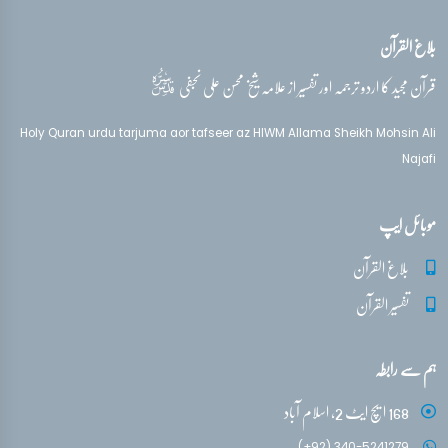
بلاغ القرآن
قدس‌سره
قرآن مجید کا اردو ترجمہ اور تفسیر از علامہ شیخ محسن علی نجفی
Holy Quran urdu tarjuma aor tafseer az HIWM Allama Sheikh Mohsin Ali
Najafi
موبائل ایپ
بلاغ القرآن
تفسیر القرآن
ہم سے رابطہ
168 ایچ ایٹ 2، اسلام آباد
(+92) 340-5241279