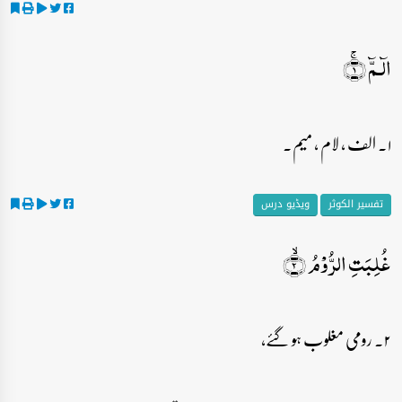
الٓـمّٓ ۚ﴿۱﴾
۱۔ الف ، لام ، میم۔
تفسیر الکوثر
ویڈیو درس
غُلِبَتِ الرُّوۡمُ ۙ﴿۲﴾
۲۔ رومی مغلوب ہو گئے،