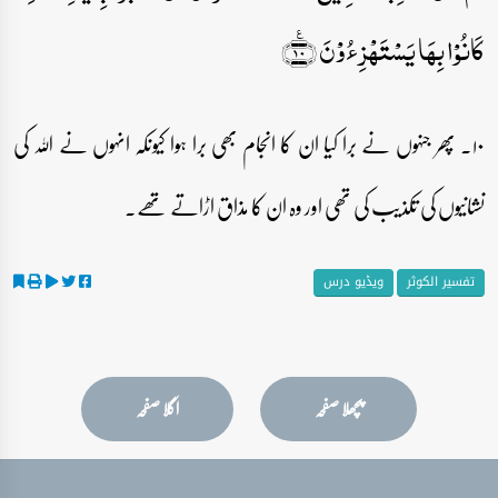
کَانُوۡا بِہَا یَسۡتَہۡزِءُوۡنَ ﴿٪۱۰﴾
۱۰۔ پھر جنہوں نے برا کیا ان کا انجام بھی برا ہوا کیونکہ انہوں نے اللہ کی
نشانیوں کی تکذیب کی تھی اور وہ ان کا مذاق اڑاتے تھے۔
تفسیر الکوثر
ویڈیو درس
پچھلا صفحہ
اگلا صفحہ