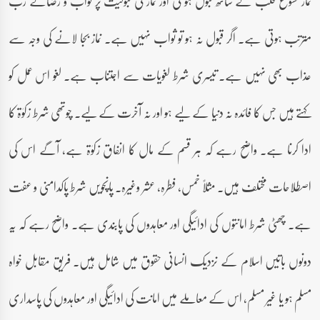
نماز خشوع قلب کے ساتھ قبول ہو گی اور نماز کی قبولیت پر ثواب و رضائے رب
مترتب ہوتی ہے۔ اگر قبول نہ ہو تو ثواب نہیں ہے۔ نماز بجا لانے کی وجہ سے
عذاب بھی نہیں ہے۔ تیسری شرط لغویات سے اجتناب ہے۔ لغو اس عمل کو
کہتے ہیں جس کا فائدہ نہ دنیا کے لیے ہو اور نہ آخرت کے لیے۔ چوتھی شرط زکوٰۃ کا
ادا کرنا ہے۔ واضح رہے کہ ہر قسم کے مال کا انفاق زکوٰۃ ہے، آگے اس کی
اصطلاحات مختلف ہیں۔ مثلاً خمس، فطرہ، عشر وغیرہ۔ پانچویں شرط پاکدامنی و عفت
ہے۔ چھٹی شرط امانتوں کی ادائیگی اور معاہدوں کی پابندی ہے۔ واضح رہے کہ یہ
دونوں باتیں اسلام کے نزدیک انسانی حقوق میں شامل ہیں۔ فریق مقابل خواہ
مسلم ہو یا غیر مسلم، اس کے معاملے میں امانت کی ادائیگی اور معاہدوں کی پاسداری