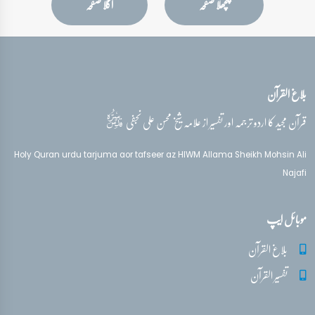
پچھلا صفحہ
اگلا صفحہ
بلاغ القرآن
قدس‌سره
قرآن مجید کا اردو ترجمہ اور تفسیر از علامہ شیخ محسن علی نجفی
Holy Quran urdu tarjuma aor tafseer az HIWM Allama Sheikh Mohsin Ali
Najafi
موبائل ایپ
بلاغ القرآن
تفسیر القرآن