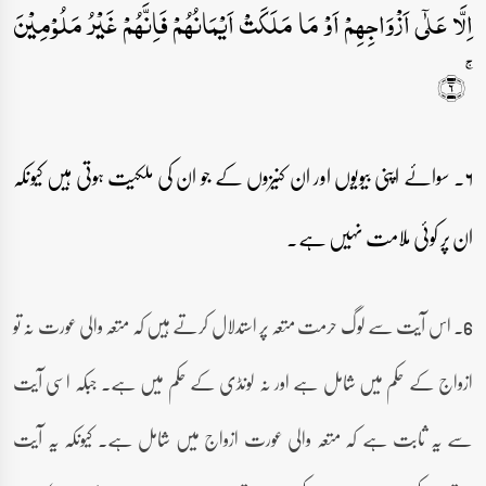
اِلَّا عَلٰۤی اَزۡوَاجِہِمۡ اَوۡ مَا مَلَکَتۡ اَیۡمَانُہُمۡ فَاِنَّہُمۡ غَیۡرُ مَلُوۡمِیۡنَ
ۚ﴿۶﴾
۶۔ سوائے اپنی بیویوں اور ان کنیزوں کے جو ان کی ملکیت ہوتی ہیں کیونکہ
ان پر کوئی ملامت نہیں ہے۔
6۔ اس آیت سے لوگ حرمت متعہ پر استدلال کرتے ہیں کہ متعہ والی عورت نہ تو
ازواج کے حکم میں شامل ہے اور نہ لونڈی کے حکم میں ہے۔ جبکہ اسی آیت
سے یہ ثابت ہے کہ متعہ والی عورت ازواج میں شامل ہے۔ کیونکہ یہ آیت