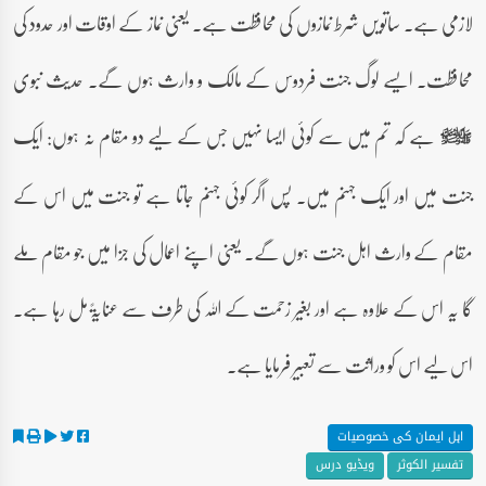
لازمی ہے۔ ساتویں شرط نمازوں کی محافظت ہے۔ یعنی نماز کے اوقات اور حدود کی
محافظت۔ ایسے لوگ جنت فردوس کے مالک و وارث ہوں گے۔ حدیث نبوی
ہے کہ تم میں سے کوئی ایسا نہیں جس کے لیے دو مقام نہ ہوں: ایک
صلى‌الله‌عليه‌وآله‌وسلم
جنت میں اور ایک جہنم میں۔ پس اگر کوئی جہنم جاتا ہے تو جنت میں اس کے
مقام کے وارث اہل جنت ہوں گے۔ یعنی اپنے اعمال کی جزا میں جو مقام ملے
گا یہ اس کے علاوہ ہے اور بغیر زحمت کے اللہ کی طرف سے عنایۃً مل رہا ہے۔
اس لیے اس کو وراثت سے تعبیر فرمایا ہے۔
اہل ایمان کی خصوصیات
تفسیر الکوثر
ویڈیو درس