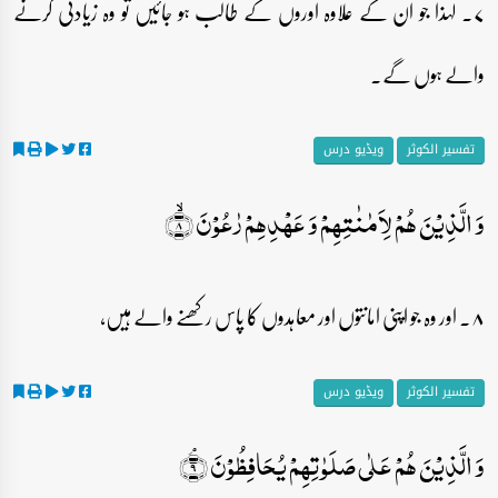
۷۔ لہٰذا جو ان کے علاوہ اوروں کے طالب ہو جائیں تو وہ زیادتی کرنے
والے ہوں گے۔
تفسیر الکوثر
ویڈیو درس
وَ الَّذِیۡنَ ہُمۡ لِاَمٰنٰتِہِمۡ وَ عَہۡدِہِمۡ رٰعُوۡنَ ۙ﴿۸﴾
۸۔ اور وہ جو اپنی امانتوں اور معاہدوں کا پاس رکھنے والے ہیں،
تفسیر الکوثر
ویڈیو درس
وَ الَّذِیۡنَ ہُمۡ عَلٰی صَلَوٰتِہِمۡ یُحَافِظُوۡنَ ۘ﴿۹﴾