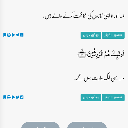
۹۔ اور جو اپنی نمازوں کی محافظت کرنے والے ہیں،
تفسیر الکوثر
ویڈیو درس
اُولٰٓئِکَ ہُمُ الۡوٰرِثُوۡنَ ﴿ۙ۱۰﴾
۱۰۔ یہی لوگ وارث ہوں گے،
تفسیر الکوثر
ویڈیو درس