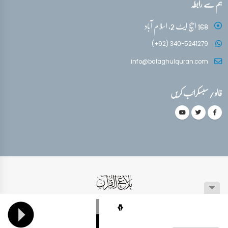
ہم سے رابطہ
168 ایچ ایٹ 2، اسلام آباد
(+92) 340-5241279
info@balaghulquran.com
فالو / سبسکرائب کریں
© کاپی رائٹ 1999-2026 جملہ حقوق محفوظ ہیں۔
عمومی سوالات
سائٹ کا نقشہ
پرائویسی پالیسی