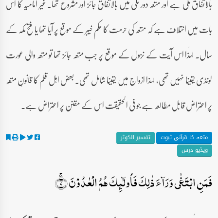
بالاتفاق مکی ہے اور متعہ دور مکی میں بالاتفاق جائز اور مشروع تھا۔ غیر امامیہ کا اس
بات میں اختلاف ہے کہ متعہ کی حرمت کا حکم خیبر کے موقع پر آیا تھا یا فتح مکہ کے
سال۔ لہٰذا اس آیت کے نزول کے موقع پر جب متعہ جائز تھا تو متعہ والی عورت
لونڈی یقینا نہیں تھی، لہذا ازواج میں یقینا شامل تھی۔ بعض اہل قلم کا قانونِ متعہ
پر اعتراض قابل مطالعہ ہے جو فی الحقیقت اس کے مقنن پر اعتراض ہے۔
متعہ کا قرآنی ثبوت
تفسیر الکوثر
ویڈیو درس
فَمَنِ ابۡتَغٰی وَرَآءَ ذٰلِکَ فَاُولٰٓئِکَ ہُمُ الۡعٰدُوۡنَ ۚ﴿۷﴾