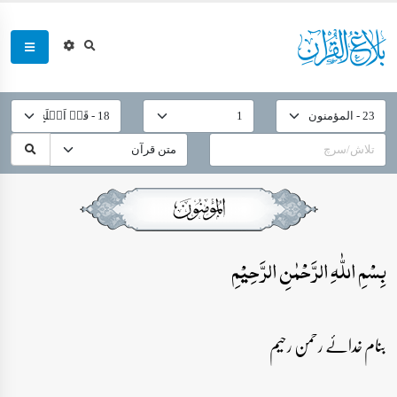
بِسۡمِ اللّٰہِ الرَّحۡمٰنِ الرَّحِیۡمِ
بنام خدائے رحمن رحیم