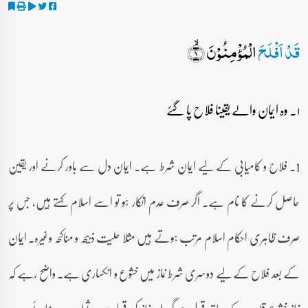
قَدۡ اَفۡلَحَ
الۡمُؤۡمِنُوۡنَ ۙ﴿۱﴾
۱۔ وہ ایمان والے یقینا فلاح پا گئے
1۔ فلاح و کامیابی کے لیے ایمان شرط ہے۔ ایمان دل سے باور کرنے اور یقین
حاصل کرنے کا نام ہے۔ اگر صرف عدم انکار ہو تو اسے اسلام کہتے ہیں، جس پر
صرف ظاہری احکام اسلام مرتب ہوتے ہیں مثلا حلیت ذبیحہ و مناکحہ وغیرہ۔ ایمان
کے بعد فلاح کے لیے دوسری شرط نماز میں خشوع و انکساری ہے۔ واضح رہے کہ