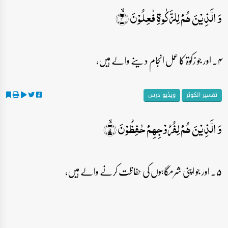
وَ الَّذِیۡنَ ہُمۡ لِلزَّکٰوۃِ فٰعِلُوۡنَ ۙ﴿۴﴾
۴۔ اور جو زکوٰۃ کا عمل انجام دینے والے ہیں،
تفسیر الکوثر
ویڈیو درس
وَ الَّذِیۡنَ ہُمۡ لِفُرُوۡجِہِمۡ حٰفِظُوۡنَ ۙ﴿۵﴾
۵۔ اور جو اپنی شرمگاہوں کی حفاظت کرنے والے ہیں،