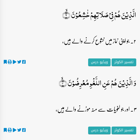
الَّذِیۡنَ ہُمۡ فِیۡ صَلَاتِہِمۡ خٰشِعُوۡنَ ۙ﴿۲﴾
۲۔ جو اپنی نماز میں خشوع کرنے والے ہیں،
تفسیر الکوثر
ویڈیو درس
وَ الَّذِیۡنَ ہُمۡ عَنِ اللَّغۡوِ مُعۡرِضُوۡنَ ﴿ۙ۳﴾
۳۔ اور جو لغویات سے منہ موڑنے والے ہیں،
تفسیر الکوثر
ویڈیو درس