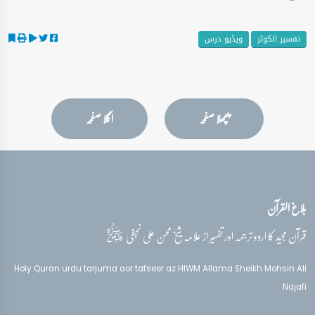
تفسیر الکوثر
ویڈیو درس
پچھلا صفحہ
اگلا صفحہ
بلاغ القرآن
قدس‌سره
قرآن مجید کا اردو ترجمہ اور تفسیر از علامہ شیخ محسن علی نجفی
Holy Quran urdu tarjuma aor tafseer az HIWM Allama Sheikh Mohsin Ali
Najafi