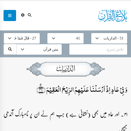
وَ فِیۡ عَادٍ اِذۡ اَرۡسَلۡنَا عَلَیۡہِمُ الرِّیۡحَ الۡعَقِیۡمَ ﴿ۚ۴۱﴾
۴۱۔ اور عاد میں بھی (نشانی ہے) جب ہم نے ان پر نامبارک آندھی
بھیجی۔