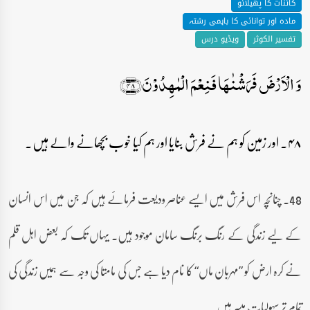
کائنات کا پھیلائو
مادہ اور توانائی کا باہمی رشتہ
تفسیر الکوثر
ویڈیو درس
وَ الۡاَرۡضَ فَرَشۡنٰہَا فَنِعۡمَ الۡمٰہِدُوۡنَ﴿۴۸﴾
۴۸۔ اور زمین کو ہم نے فرش بنایا اور ہم کیا خوب بچھانے والے ہیں۔
48۔ چنانچہ اس فرش میں ایسے عناصر ودیعت فرمائے ہیں کہ جن میں اس انسان
کے لیے زندگی کے رنگ برنگ سامان موجود ہیں۔ یہاں تک کہ بعض اہل قلم
نے کرہ ارض کو ”مہربان ماں“ کا نام دیا ہے جس کی مامتا کی وجہ سے ہمیں زندگی کی
تمام تر سہولیات میسر ہیں۔