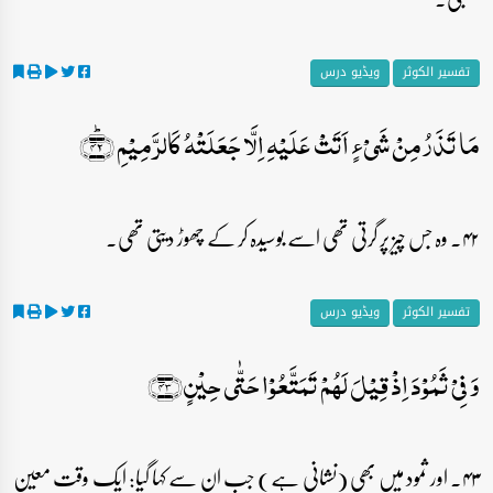
تفسیر الکوثر
ویڈیو درس
مَا تَذَرُ مِنۡ شَیۡءٍ اَتَتۡ عَلَیۡہِ اِلَّا جَعَلَتۡہُ کَالرَّمِیۡمِ ﴿ؕ۴۲﴾
۴۲۔ وہ جس چیز پر گرتی تھی اسے بوسیدہ کر کے چھوڑ دیتی تھی۔
تفسیر الکوثر
ویڈیو درس
وَ فِیۡ ثَمُوۡدَ اِذۡ قِیۡلَ لَہُمۡ تَمَتَّعُوۡا حَتّٰی حِیۡنٍ﴿۴۳﴾
۴۳۔ اور ثمود میں بھی (نشانی ہے) جب ان سے کہا گیا: ایک وقت معین