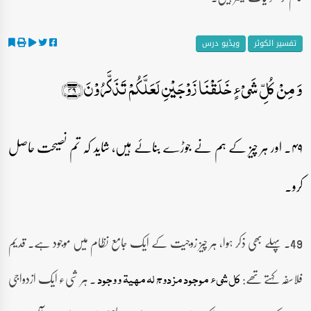
تفسیر الکوثر
ویڈیو درس
وَ مِنۡ کُلِّ شَیۡءٍ خَلَقۡنَا زَوۡجَیۡنِ لَعَلَّکُمۡ تَذَکَّرُوۡنَ﴿۴۹﴾
۴۹۔ اور ہر چیز کے ہم نے جوڑے بنائے ہیں، شاید کہ تم نصیحت حاصل
کرو۔
49۔ پہلے بھی ذکر ہوا، ہر چیز زوجیت کے ایک جامع نظام میں موجود ہے۔ قدیم
فلاسفہ کہتے تھے:
۔ ہر شیء ایک ازدواجی
کل شیء موجود مزدوج لہ مھیۃ و وجود