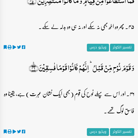
فَمَا اسۡتَطَاعُوۡا مِنۡ قِیَامٍ وَّ مَا کَانُوۡا مُنۡتَصِرِیۡنَ ﴿ۙ۴۵﴾
۴۵۔ پھر وہ اٹھ بھی نہ سکے اور نہ ہی وہ بدلہ لے سکے۔
تفسیر الکوثر
ویڈیو درس
وَ قَوۡمَ نُوۡحٍ مِّنۡ قَبۡلُ ؕ اِنَّہُمۡ کَانُوۡا قَوۡمًا فٰسِقِیۡنَ﴿٪۴۶﴾
۴۶۔ اور اس سے پہلے نوح کی قوم (بھی ایک نشان عبرت) ہے، یقینا وہ
فاسق لوگ تھے۔
تفسیر الکوثر
ویڈیو درس