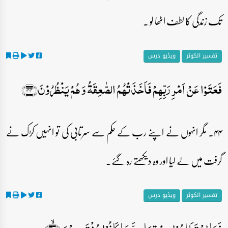
تک زندگی کا لطف اٹھا لو ۔
تفسیر الکوثر
ویڈیو درس
فَعَتَوۡا عَنۡ اَمۡرِ رَبِّہِمۡ فَاَخَذَتۡہُمُ الصّٰعِقَۃُ وَ ہُمۡ یَنۡظُرُوۡنَ﴿۴۴﴾
۴۴۔ مگر انہوں نے اپنے رب کے حکم سے سرتابی کی تو انہیں کڑک نے
گرفت میں لے لیا اور وہ دیکھتے رہ گئے۔
تفسیر الکوثر
ویڈیو درس