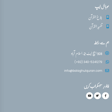
موبائل ایپ
بلاغ القرآن
تفسیر القرآن
ہم سے رابطہ
168 ایچ ایٹ 2، اسلام آباد
(+92) 340-5241279
info@balaghulquran.com
فالو / سبسکرائب کریں