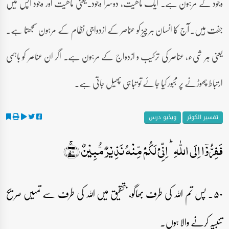
وجود کے مرہون ہے۔ ایک ماھیت، دوسرا وجود۔یعنی ماھیت اور وجود آپس میں
جفت ہیں۔ آج کا انسان ہر چیز کو عناصر کے ازدواجی نظام کے مرہون سمجھتا ہے۔
یعنی ہر شیء، عناصر کی ترکیب و ازدواج کے مرہون ہے۔ اگر ان عناصر کو باہمی
ارتباط چھوڑنے پر مجبور کیا جائے تو تباہی پھیل جاتی ہے۔
تفسیر الکوثر
ویڈیو درس
فَفِرُّوۡۤا اِلَی اللّٰہِ ؕ اِنِّیۡ لَکُمۡ مِّنۡہُ نَذِیۡرٌ مُّبِیۡنٌ ﴿ۚ۵۰﴾
۵۰۔ پس تم اللہ کی طرف بھاگو، بتحقیق میں اللہ کی طرف سے تمہیں صریح
تنبیہ کرنے والا ہوں۔