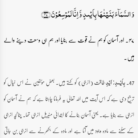
وَ السَّمَآءَ بَنَیۡنٰہَا بِاَیۡىدٍ وَّ اِنَّا لَمُوۡسِعُوۡنَ﴿۴۷﴾
۴۷۔ اور آسمان کو ہم نے قوت سے بنایا اور ہم ہی وسعت دینے والے
ہیں۔
47۔
طاقت (انرجی) کو کہتے ہیں۔ بعض مؤلفین نے اس خیال کو
بِاَیۡىدٍ: اَیۡدٍ
ترجیح دی ہے کہ اس آیت میں اللہ تعالیٰ یہ فرمانا چاہتا ہے کہ ہم نے آسمان کو
انرجی سے بنایا ہے۔ یعنی آسمان بنانے کا ابتدائی مٹیریل انرجی تھا۔ چنانچہ انرجی
کے سمٹنے سے مادہ وجود میں آتا ہے اور مادہ کے بکھرنے سے انرجی بن جاتی