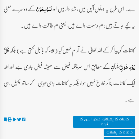
ہے۔ اس طرح یہ دونوں آپس میں رشتہ دار ہیں اور
کے دوسرے معنی
لَمُوۡسِعُوۡنَ
یہ کیے جاتے ہیں: ہم وسعت والے ہیں، یعنی ہم طاقت والے ہیں۔
کائنات کو پیدا کرکے اللہ تعالیٰ نے آرام نہیں کیا (جیسا کہ بائبل کہتی ہے) بلکہ
کُلَّ
کے مطابق اس سرچشمہ فیض سے ہمیشہ فیض جاری ہے اور اللہ
یَوۡمٍ ہُوَ فِیۡ شَاۡنٍ
ایک کائنات بنا کر فارغ نہیں ہوا، بلکہ یہ کائنات بڑی تیزی کے ساتھ پھیل رہی
ہے۔
کائنات کا پھیلائو، فیض الٰہی کا
ثبوت
کائنات کا پھیلائو