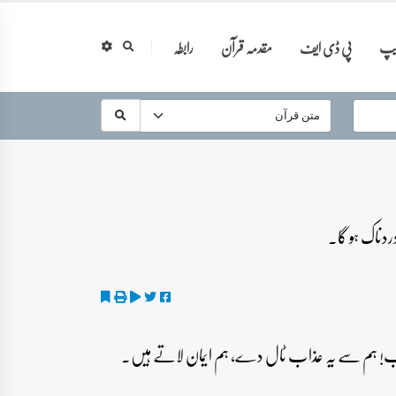
ایپ
پی ڈی ایف
مقدمہ قرآن
رابطہ