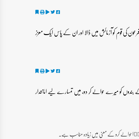
رعون کی قوم کو آزمائش میں ڈالا اور ان کے پاس ایک معزز
 بندوں کو میرے حوالے کر دو، میں تمہارے لیے امانتدار