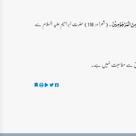
۔ (شعراء: 116) حضرت ابراہیم علیہ السلام سے
مِنَ الۡمَرۡجُوۡمِیۡنَ
 سیاق سے مناسبت نہیں ہے۔