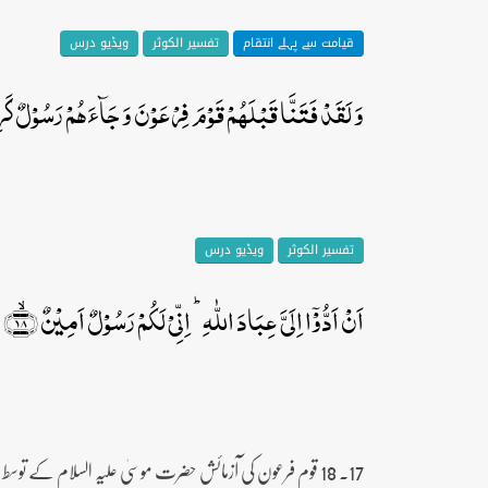
قیامت سے پہلے انتقام
تفسیر الکوثر
ویڈیو درس
وَ لَقَدۡ فَتَنَّا قَبۡلَہُمۡ قَوۡمَ فِرۡعَوۡنَ وَ جَآءَہُمۡ رَسُوۡلٌ کَرِیۡ
تفسیر الکوثر
ویڈیو درس
اَنۡ اَدُّوۡۤا اِلَیَّ عِبَادَ اللّٰہِ ؕ اِنِّیۡ لَکُمۡ رَسُوۡلٌ اَمِیۡنٌ ﴿ۙ۱۸﴾
17۔ 18 قوم فرعون کی آزمائش حضرت موسیٰ علیہ السلام کے توسط سے ہوئی اور موسیٰ کا مدعا علیہ السلام یہ تھا کہ بنی اسرائیل کو میرے حوالے کر دو۔ اَدُّوۡۤا حوالے کرو کے معنی میں زیادہ مناسب ہے۔