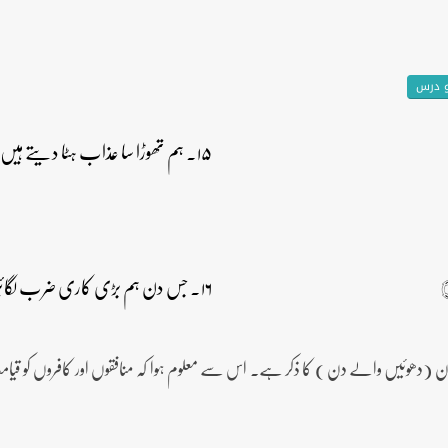
و درس
۱۵۔ ہم تھوڑا سا عذاب ہٹا دیتے ہیں، تم یقینا وہی کچھ کرو گے جو پہلے کیا کرتے تھے۔
۱۶۔ جس دن ہم بڑی کاری ضرب لگائیں گے ہم (اس دن) انتقام لینے والے ہیں۔
دخان (دھوئیں والے دن ) کا ذکر ہے۔ اس سے معلوم ہوا کہ منافقوں اور کافروں کو قیا