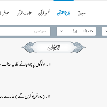
سرورق
بلاغ القرآن
تفسیر قرآن
تلاوت قرآن
موبائل 
۱۱۔ جو لوگوں پر چھا جائے گا، یہ عذاب دردناک ہو گا۔
۱۲۔ (ـوہ فریاد کریں گے) ہمارے رب! ہم سے یہ عذاب ٹال دے، ہم ایمان لاتے ہیں۔