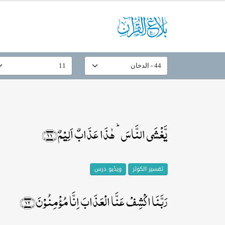
یَّغۡشَی النَّاسَ ؕ ہٰذَا عَذَابٌ اَلِیۡمٌ﴿۱۱﴾
تفسیر الکوثر
ویڈیو درس
رَبَّنَا اکۡشِفۡ عَنَّا الۡعَذَابَ اِنَّا مُؤۡمِنُوۡنَ﴿۱۲﴾