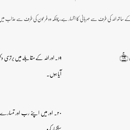
کے ساتھ اللہ کی طرف سے مہربانی کا اظہار ہے، چونکہ وہ فرعون کی طرف سے عذاب می
۱۹﴾
۱۹۔ اور اللہ کے مقابلے میں برتری 
آیا ہوں۔
۲۰۔ اور میں اپنے رب اور تمہار
سنگسار کرو۔