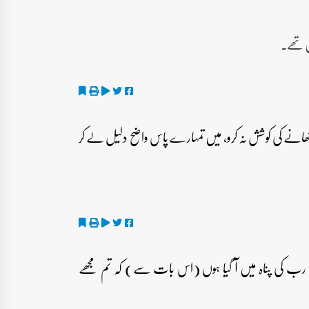
ں تھے۔
دکھانے کی کوشش نہ کرو، میں تمہارے پاس واضح دلیل لے کر
ے رب کی پناہ میں آ گیا ہوں (اس بات سے) کہ تم مجھے