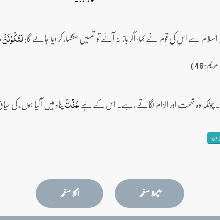
لسلام سے اس کی قوم نے کہا: اگر باز نہ آئے تو تمہیں سنگسار کر دیا جائے گا:
لَتَکُوۡنَنَّ 
یم:46)
۔ چونکہ وہ تہمت اور الزام لگاتے رہے۔ اس کے لیے
پناہ میں آ گیا ہوں، کی
عُذۡتُ
رس
پچھلا صفحہ
اگلا صفحہ