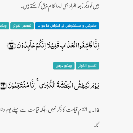
ہیں تو دیگر نابغہ افراد بھی ایسا کلام پیش کر سکتے ہیں۔
مشرکین و مستشرقین کے اعتراض کا جواب
تفسیر الکوثر
ویڈی
اِنَّا کَاشِفُوا الۡعَذَابِ قَلِیۡلًا اِنَّکُمۡ عَآئِدُوۡنَ ﴿ۘ۱۵﴾
تفسیر الکوثر
ویڈیو درس
یَوۡمَ نَبۡطِشُ الۡبَطۡشَۃَ الۡکُبۡرٰی ۚ اِنَّا مُنۡتَقِمُوۡنَ﴿۱۶﴾
16۔ یہ انتقام قیامت کا ذکر نہیں، بلکہ قیامت سے پہلے یوم 
گا۔