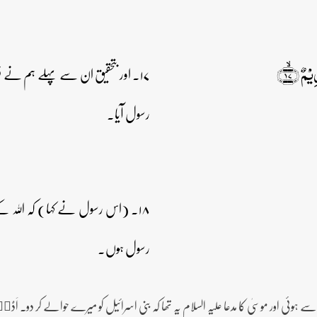
مٌ ﴿ۙ۱۷﴾
۱۷۔ اور بتحقیق ان سے پہلے ہم نے ف
رسول آیا۔
۱۸۔ (اس رسول نے کہا) کہ اللہ کے
رسول ہوں۔