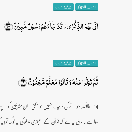
تفسیر الکوثر
ویڈیو درس
اَنّٰی لَہُمُ الذِّکۡرٰی وَ قَدۡ جَآءَہُمۡ رَسُوۡلٌ مُّبِیۡنٌ ﴿ۙ۱۳﴾
تفسیر الکوثر
ویڈیو درس
ثُمَّ تَوَلَّوۡا عَنۡہُ وَ قَالُوۡا مُعَلَّمٌ مَّجۡنُوۡنٌ ﴿ۘ۱۴﴾
14۔ حالانکہ دیوانے کی تربیت نہیں ہو سکتی۔ ان مشرکین کو اپنے 
ہوا ہے۔ فرق یہ ہے کہ قرآن کے اعجازی پہلو کی یہ لوگ توجیہ 