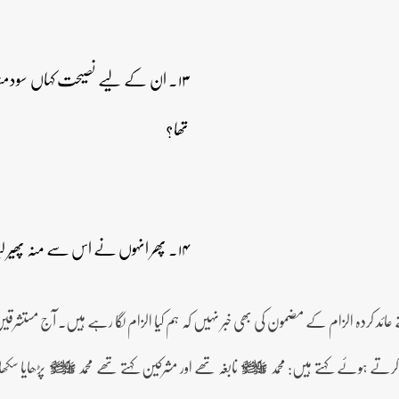
۱۳۔ ان کے لیے نصیحت کہاں سودمن
تھا؟
۱۴۔ پھر انہوں نے اس سے منہ پھیر لیا اور کہا: یہ تو تربیت یافتہ دیوانہ ہے۔
عائد کردہ الزام کے مضمون کی بھی خبر نہیں کہ ہم کیا الزام لگا رہے ہیں۔ آج مستشرقین ب
کرتے ہوئے کہتے ہیں: محمد
نابغہ تھے اور مشرکین کہتے تھے محمد
پڑھایا سکھا
صلى‌الله‌عليه‌وآله‌وسلم
صلى‌الله‌عليه‌وآله‌وسلم