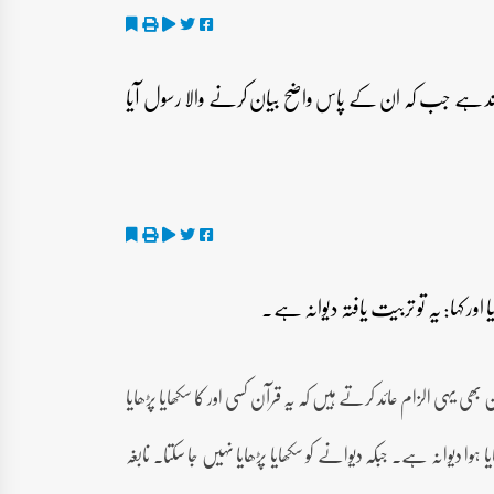
د ہے جب کہ ان کے پاس واضح بیان کرنے والا رسول آیا
ھی یہی الزام عائد کرتے ہیں کہ یہ قرآن کسی اور کا سکھایا پڑھایا
یا ہوا دیوانہ ہے۔ جبکہ دیوانے کو سکھایا پڑھایا نہیں جا سکتا۔ نابغہ