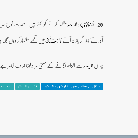
20۔
:
سنگسار کرنے کو کہتے ہیں۔ حضرت نوح علیہ ا
تَرۡجُمُوۡنِ
الرجم
آذر نے کہا: اگر باز نہ آئے
میں تجھے سنگسار کر دوں گا۔ (مر
لَاَرۡجُمَنَّکَ
یہاں
سے الزام لگانے کے معنی مراد لینا خلاف ظاہر ہے
الرجم
دلائل کے مقابلے میں کفار کی دھمکی
تفسیر الکوثر
ویڈیو د