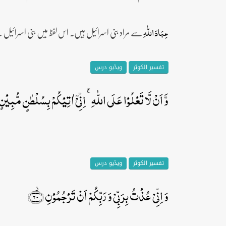
سے مراد بنی اسرائیل ہیں۔ اس لفظ میں بنی اسرائیل 
عِبَادَ اللّٰہِ
تفسیر الکوثر
ویڈیو درس
وَّ اَنۡ لَّا تَعۡلُوۡا عَلَی اللّٰہِ ۚ اِنِّیۡۤ اٰتِیۡکُمۡ بِسُلۡطٰنٍ مُّبِیۡنٍ ﴿ۚ
تفسیر الکوثر
ویڈیو درس
وَ اِنِّیۡ عُذۡتُ بِرَبِّیۡ وَ رَبِّکُمۡ اَنۡ تَرۡجُمُوۡنِ ﴿۫۲۰﴾