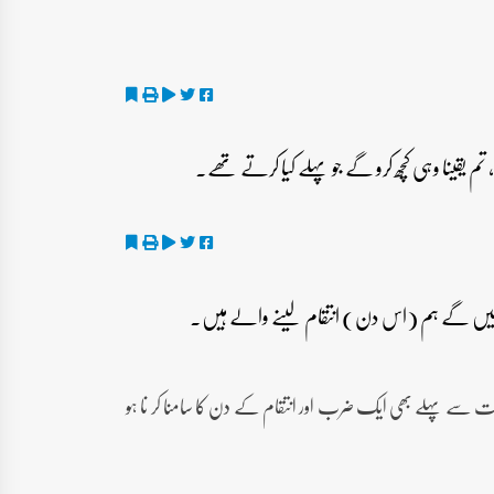
مت سے پہلے بھی ایک ضرب اور انتقام کے دن کا سامنا کر نا ہو