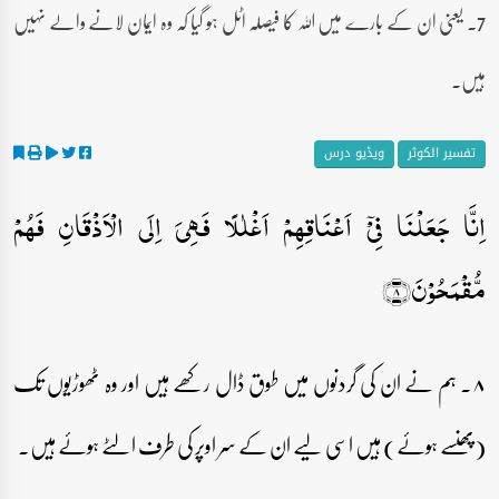
7۔ یعنی ان کے بارے میں اللہ کا فیصلہ اٹل ہو گیا کہ وہ ایمان لانے والے نہیں
ہیں۔
تفسیر الکوثر
ویڈیو درس
اِنَّا جَعَلۡنَا فِیۡۤ اَعۡنَاقِہِمۡ اَغۡلٰلًا فَہِیَ اِلَی الۡاَذۡقَانِ فَہُمۡ
مُّقۡمَحُوۡنَ﴿۸﴾
۸۔ ہم نے ان کی گردنوں میں طوق ڈال رکھے ہیں اور وہ ٹھوڑیوں تک
(پھنسے ہوئے) ہیں اسی لیے ان کے سر اوپر کی طرف الٹے ہوئے ہیں۔