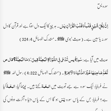
سورہ یٰسٓ
۔ ہر چیز کا ایک دل ہوتا ہے اور قرآن کا دل
اِنَّ لِکُلِّ شَیْئٍ قَلْباً وَ قَلْبُ الْقُرْآنِ یٰسٓ
سورئہ یاسین ہے۔ (حدیث نبوی
۔ مستدرک الوسائل 4: 324)
صلى‌الله‌عليه‌وآله‌وسلم
حدیث میں آیا ہے:
سُورَۃُ یس تُدْعَی فِی التَّوْرَأۃِ الْمُعِمَّۃَ قِیلَ: وَ مَا الْمُعِمَّۃَ؟ قال ص
۔ (مستدرک الوسائل 4:322) رسول اللہ
تَعُمُّ صَاحِبَھَا خَیْرَ الدُّنْیَا وَ الْآخِرَۃِ
صلى‌الله‌عليه‌وآله‌وسلم
نے فرمایا: ایک سورہ ہے جسے توریت میں
کہتے ہیں۔ پوچھا گیا:
کیا
المعّمۃ
المعّمۃ
ہے؟ فرمایا: جس کے پاس سورہ
ہو گا اس کے پاس دنیا و آخرت دونوں کی
یٓسٓ