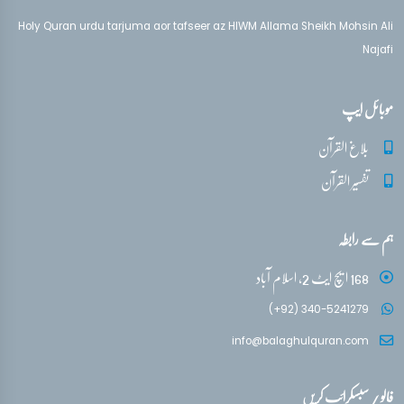
Holy Quran urdu tarjuma aor tafseer az HIWM Allama Sheikh Mohsin Ali
Najafi
موبائل ایپ
بلاغ القرآن
تفسیر القرآن
ہم سے رابطہ
168 ایچ ایٹ 2، اسلام آباد
(+92) 340-5241279
info@balaghulquran.com
فالو / سبسکرائب کریں