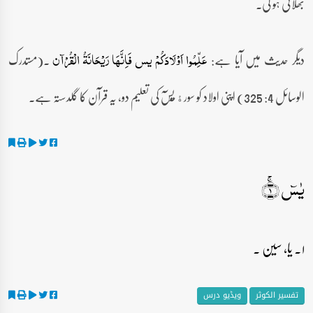
بھلائی ہو گی۔
دیگر حدیث میں آیا ہے:
۔(مستدرک
عَلِّمُوا اَوْلَادَکُمْ یس فَاِنَّھَا رَیْحَانَۃُ الْقُرْآن
الوسائل 4: 325) اپنی اولاد کو سورﮤ یٓسٓ کی تعلیم دو، یہ قرآن کا گلدستہ ہے۔
یٰسٓ ۚ﴿۱﴾
۱۔ یا، سین ۔
تفسیر الکوثر
ویڈیو درس