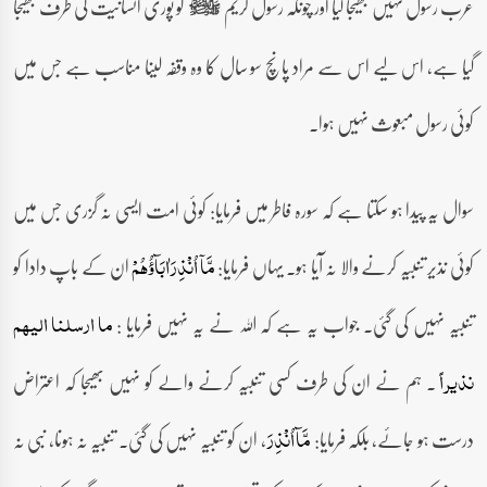
عرب رسول نہیں بھیجا گیا اور چونکہ رسول کریم
کو پوری انسانیت کی طرف بھیجا
صلى‌الله‌عليه‌وآله‌وسلم
گیا ہے، اس لیے اس سے مراد پانچ سو سال کا وہ وقفہ لینا مناسب ہے جس میں
کوئی رسول مبعوث نہیں ہوا۔
سوال یہ پیدا ہو سکتا ہے کہ سورہ فاطر میں فرمایا: کوئی امت ایسی نہ گزری جس میں
کوئی نذیر تنبیہ کرنے والا نہ آیا ہو۔ یہاں فرمایا:
ان کے باپ دادا کو
مَّاۤ اُنۡذِرَ اٰبَآؤُہُمۡ
تنبیہ نہیں کی گئی۔ جواب یہ ہے کہ اللہ نے یہ نہیں فرمایا :
ما ارسلنا الیہم
۔ ہم نے ان کی طرف کسی تنبیہ کرنے والے کو نہیں بھیجا کہ اعتراض
نذیراً
درست ہو جائے، بلکہ فرمایا:
، ان کو تنبیہ نہیں کی گئی۔ تنبیہ نہ ہونا، نبی نہ
مَّآ اُنْذِرَ