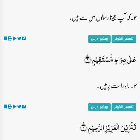
۳۔کہ آپ یقینا رسولوں میں سے ہیں،
تفسیر الکوثر
ویڈیو درس
عَلٰی صِرَاطٍ مُّسۡتَقِیۡمٍ ؕ﴿۴﴾
۴۔ راہ راست پر ہیں۔
تفسیر الکوثر
ویڈیو درس
تَنۡزِیۡلَ الۡعَزِیۡزِ الرَّحِیۡمِ ۙ﴿۵﴾