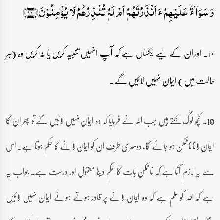
وَ سَوَآءٌ عَلَیۡہِمۡ ءَاَنۡذَرۡتَہُمۡ اَمۡ لَمۡ تُنۡذِرۡہُمۡ لَا یُؤۡمِنُوۡنَ﴿۱۰﴾
۱۰۔ اور ان کے لیے یکساں ہے کہ آپ انہیں تنبیہ کریں یا نہ کریں وہ (ہر
حالت میں) ایمان نہیں لائیں گے۔
10۔ کچھ لوگ کہتے ہیں جب اللہ نے فرمایا کہ وہ ایمان نہیں لائیں گے تو پھر ان کا
ایمان لانا ناممکن ہو جائے گا، دوسری طرف ان کو ایمان لانے کا حکم ہوتا ہے۔ اس
سے یہ لازم آتا ہے کہ ناممکن بات کا حکم دینا معقول اور درست ہے۔ جواب یہ
ہے کہ اللہ کو علم ہے کہ وہ ایمان لانے پر قادر ہوتے ہوئے ایمان نہیں لائیں