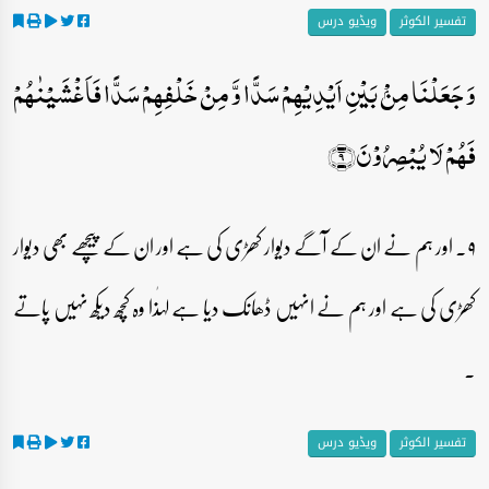
تفسیر الکوثر
ویڈیو درس
وَ جَعَلۡنَا مِنۡۢ بَیۡنِ اَیۡدِیۡہِمۡ سَدًّا وَّ مِنۡ خَلۡفِہِمۡ سَدًّا فَاَغۡشَیۡنٰہُمۡ
فَہُمۡ لَا یُبۡصِرُوۡنَ﴿۹﴾
۹۔ اور ہم نے ان کے آگے دیوار کھڑی کی ہے اور ان کے پیچھے بھی دیوار
کھڑی کی ہے اور ہم نے انہیں ڈھانک دیا ہے لہٰذا وہ کچھ دیکھ نہیں پاتے
۔
تفسیر الکوثر
ویڈیو درس