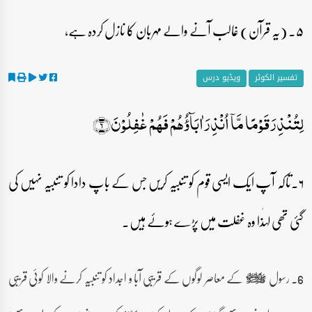
۵۔ (یہ قرآن) غالب آنے والے مہربان کا نازل کردہ ہے،
تفسیر الکوثر
ویڈیو درس
لِتُنۡذِرَ قَوۡمًا مَّاۤ اُنۡذِرَ اٰبَآؤُہُمۡ فَہُمۡ غٰفِلُوۡنَ﴿۶﴾
۶۔تاکہ آپ ایک ایسی قوم کو تنبیہ کریں جس کے باپ دادا کو تنبیہ نہیں کی
گئی تھی لہٰذا وہ غفلت میں پڑے ہوئے ہیں۔
6۔ رسول
کے معاصر لوگوں کے قریبی آبا و اجداد کو تنبیہ کرنے والا کوئی قریبی
صلى‌الله‌عليه‌وآله‌وسلم