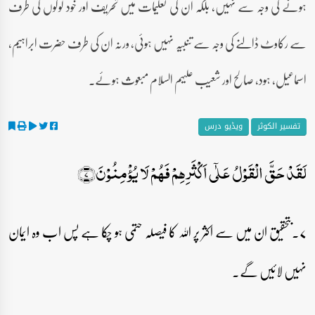
ہونے کی وجہ سے نہیں، بلکہ ان کی تعلیمات میں تحریف اور خود لوگوں کی طرف
سے رکاوٹ ڈالنے کی وجہ سے تنبیہ نہیں ہوئی، ورنہ ان کی طرف حضرت ابراہیم،
اسماعیل، ہود، صالح اور شعیب علیہم السلام مبعوث ہوئے۔
تفسیر الکوثر
ویڈیو درس
لَقَدۡ حَقَّ الۡقَوۡلُ عَلٰۤی اَکۡثَرِہِمۡ فَہُمۡ لَا یُؤۡمِنُوۡنَ﴿۷﴾
۷۔بتحقیق ان میں سے اکثر پر اللہ کا فیصلہ حتمی ہو چکا ہے پس اب وہ ایمان
نہیں لائیں گے۔