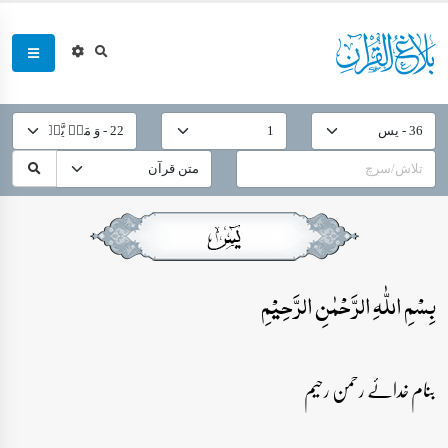
بِسۡمِ اللّٰہِ الرَّحۡمٰنِ الرَّحِیۡمِ
بنام خدائے رحمن رحیم