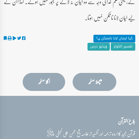
گے، یعنی علم خدا کی وجہ سے وہ ایمان نہ لانے پر مجبور نہیں ہوتے۔ لہٰذا ان کے
لیے ایمان لانا ناممکن نہیں ہوتا۔
کیا ایمان لانا ناممکن ہے؟
تفسیر الکوثر
ویڈیو درس
پچھلا صفحہ
اگلا صفحہ
بلاغ القرآن
قدس‌سره
قرآن مجید کا اردو ترجمہ اور تفسیر از علامہ شیخ محسن علی نجفی