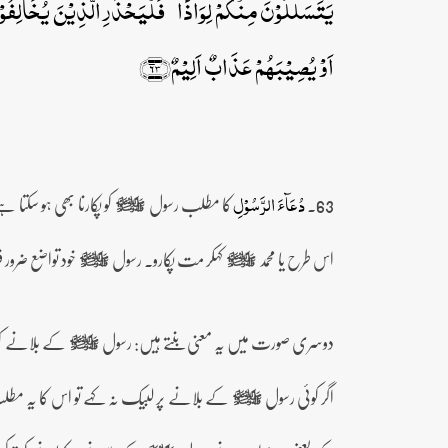
یَتَسَلَّلُوۡنَ مِنۡکُمۡ لِوَاذًا ۚ فَلۡیَحۡذَرِ الَّذِیۡنَ یُخَالِفُوۡ
اَوۡ یُصِیۡبَہُمۡ عَذَابٌ اَلِیۡمٌ﴿۶۳﴾
63۔
کا مطلب رسول
کو پکارنا بھی ہو سکتا 
دُعَآءَ الرَّسُوۡلِ
صلى‌الله‌عليه‌وآله‌وسلم
اس طرح یا محمد
کہکر مت پکارو۔ رسول
خود تواضع ضرور
صلى‌الله‌عليه‌وآله‌وسلم
صلى‌الله‌عليه‌وآله‌وسلم
دوسری صورت میں یہ معنی بنتے ہیں: رسول
کے بلانے کو 
صلى‌الله‌عليه‌وآله‌وسلم
اگر کوئی رسول
کے بلانے پر لبیک نہ کہے تو اس کا یہ مطلب
صلى‌الله‌عليه‌وآله‌وسلم