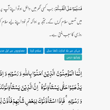
: جب کسی گھر میں داخل ہو تو اپنے آپ پر سل
فَسَلِّمُوۡا عَلٰۤی اَنۡفُسِکُمۡ
میں تمہیں سلام کریں گے۔ نتیجہ یہ ہوا کہ تم خود اپنے لیے سل
روزی کا سبب بنتی ہے۔
جہاں سے بلا اجازت کھا سکے
سلام کرنا
معذوروں سے اہل مدین
ویڈیو درس
اِنَّمَا الۡمُؤۡمِنُوۡنَ الَّذِیۡنَ اٰمَنُوۡا بِاللّٰہِ وَ رَسُوۡلِہٖ وَ اِ
یَذۡہَبُوۡا حَتّٰی یَسۡتَاۡذِنُوۡہُ ؕ اِنَّ الَّذِیۡنَ یَسۡتَاۡذِنُوۡنَکَ
وَ رَسُوۡلِہٖ ۚ فَاِذَا اسۡتَاۡذَنُوۡکَ لِبَعۡضِ شَاۡنِہِمۡ فَاۡذَنۡ ل