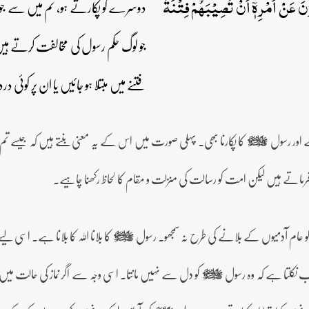
نَ عَنۡ اَمۡرِہٖۤ اَنۡ تُصِیۡبَہُمۡ فِتۡنَۃٌ
دوسرے کو پکارتے ہو، تم میں سے جو 
جو لوگ حکم رسول کی مخالفت کرتے ہیں
فتنے میں مبتلا ہو جائیں یا ان پر کوئ
ہے اور رسول
کا پکارنا بھی۔ پہلی صورت میں اس کے یہ معنی بنتے ہیں کہ جیسے 
صلى‌الله‌عليه‌وآله‌وسلم
 فرماتے ہیں لیکن امت کو رسالت کی منزلت و مقام کا لحاظ رکھنا چاہیے۔
عام آدمیوں کے بلانے کی طرح نہ سمجھو۔ رسول
کا بلانا اللہ کا بلانا ہے۔ اسی ل
صلى‌الله‌عليه‌وآله‌وسلم
 نکلتا ہے کہ وہ رسول
کو دل سے نہیں مانتا۔ اسی وجہ سے اگر نماز کی حالت میں 
صلى‌الله‌عليه‌وآله‌وسلم