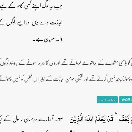
جب یہ لوگ اپنے کسی کام کے لیے
اجازت دے دیں اور ایسے لوگوں کے 
والا، مہربان ہے۔
 کو باہمی مشورے کے ساتھ طے فرماتے تھے اور وحی کا ذریعہ ہونے کے باوجود لوگوں کو 
و چھوڑنا پسند نہیں کرتے تھے اور حقیقی مومن اجازت کے بغیر اس مجلس کو نہیں چھو
الکوثر
ویڈیو درس
 بَعۡضًا ؕ قَدۡ یَعۡلَمُ اللّٰہُ الَّذِیۡنَ
۶۳۔ تمہارے درمیان رسول کے پک