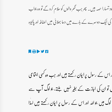
 تمہارا حصہ ہیں۔ پھر جب گھر والوں کو سلام کرو گے تو وہ جواب
 کی ایک دوسرے کے بارے میں دعا بھلائی میں اضافہ اور پاکیزہ
اور اس کے رسول پر ایمان رکھتے ہیں اور جب وہ کسی اجتماعی
ں تو ان کی اجازت کے بغیر نہیں ہلتے، جو لوگ آپ سے
گ ہیں جو اللہ اور اس کے رسول پر ایمان رکھتے ہیں لہٰذا