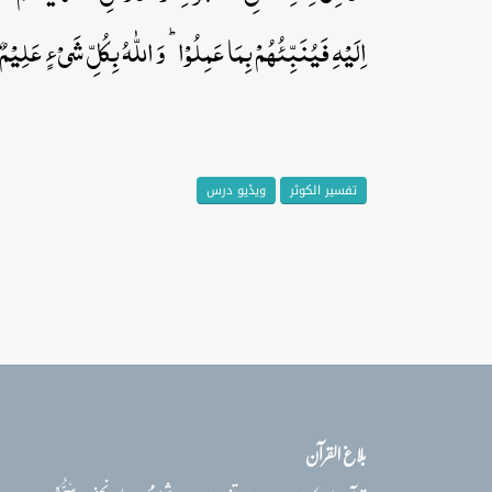
اِلَیۡہِ فَیُنَبِّئُہُمۡ بِمَا عَمِلُوۡا ؕ وَ اللّٰہُ بِکُلِّ شَیۡءٍ عَلِیۡمٌ﴿٪۴
تفسیر الکوثر
ویڈیو درس
بلاغ القرآن