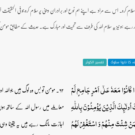
ام کرو۔ اس سے مراد ہے اپنے ہم نوع اور برادران دینی پر سلام کرو جو فی الحقیقت خود
ام کر رہے ہو نیز یہ سلام اللہ کی طرف سے تحیت اور مبارک ہے۔ حدیث کے مطابق مومن
ہ کا ناروا سلوک
تفسیر الکوثر
ذَا کَانُوۡا مَعَہٗ عَلٰۤی اَمۡرٍ جَامِعٍ لَّمۡ
۶۲۔ مومن تو بس وہ لوگ ہیں جو اللہ 
 اُولٰٓئِکَ الَّذِیۡنَ یُؤۡمِنُوۡنَ بِاللّٰہِ
معاملے میں رسول اللہ کے ساتھ ہو
ِّمَنۡ شِئۡتَ مِنۡہُمۡ وَ اسۡتَغۡفِرۡ لَہُمُ
اجازت مانگ رہے ہیں یہ یقینا وہی لو