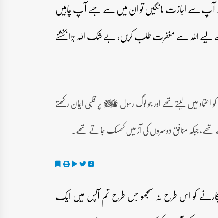
 آپ سے اجازت مانگیں تو ان میں سے جسے آپ چاہیں
لیے اللہ سے مغفرت طلب کریں، بے شک اللہ بڑا بخشنے
اعتماد میں لیتے تھے اور جو لوگ رسول
پر قلبی ایمان رکھتے
صلى‌الله‌عليه‌وآله‌وسلم
ڑتے تھے، جبکہ منافق دوسروں کی آڑ میں کھسک جاتے تھے۔
ارنے کو اس طرح نہ سمجھو جس طرح تم آپس میں ایک