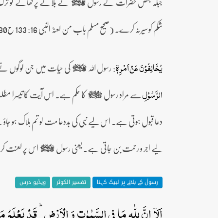
جبکہ بعض حضرات نے رسول
کے بلانے پر کھانے کو ترک 
صلى‌الله‌عليه‌وآله‌وسلم
شکم کو سیرنہ کرے۔ (صحیح مسلم باب من لعنہُ النبی 16: 133 ح6580)
: رسول اللہ
کی حیات میں جن لوگوں نے
یُخَالِفُوۡنَ عَنۡ اَمۡرِہٖۤ
صلى‌الله‌عليه‌وآله‌وسلم
سے مراد رسول
کا حکم ہے۔ اس آیت کا تیسرا مطلب
الرَّسُوۡلِ
صلى‌الله‌عليه‌وآله‌وسلم
دعا قبول ہوتی ہے۔ اس لیے نبی کی بددعا مت لو تم ہلاک ہو جاؤ
لیے اجر و رحمت بن جاتی ہے۔ یعنی رسول
اس پر لعنت کر ر
صلى‌الله‌عليه‌وآله‌وسلم
رسولؐ کے بلانے پر لبیک کہنا
تفسیر الکوثر
ویڈیو درس
اَلَاۤ اِنَّ لِلّٰہِ مَا فِی السَّمٰوٰتِ وَ الۡاَرۡضِ ؕ قَدۡ یَعۡلَمُ مَ