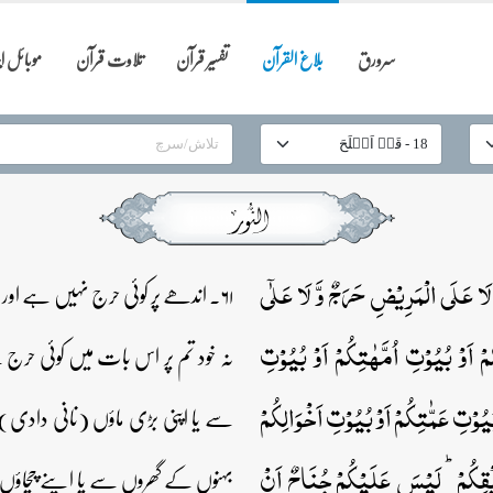
سرورق
بلاغ القرآن
تفسیر قرآن
تلاوت قرآن
موبائل 
لَا عَلَی الۡمَرِیۡضِ حَرَجٌ وَّ لَا عَلٰۤی
۶۱۔ اندھے پر کوئی حرج نہیں ہے اور 
ُمۡ اَوۡ بُیُوۡتِ اُمَّہٰتِکُمۡ اَوۡ بُیُوۡتِ
نہ خود تم پر اس بات میں کوئی حرج
ُیُوۡتِ عَمّٰتِکُمۡ اَوۡ بُیُوۡتِ اَخۡوَالِکُمۡ
سے یا اپنی بڑی ماؤں (نانی دادی)
ِیۡقِکُمۡ ؕ لَیۡسَ عَلَیۡکُمۡ جُنَاحٌ اَنۡ
بہنوں کے گھروں سے یا اپنے چچاؤں 