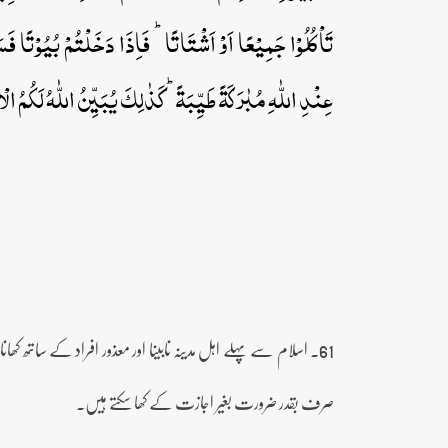
تَاۡکُلُوۡا جَمِیۡعًا اَوۡ اَشۡتَاتًا ؕ فَاِذَا دَخَلۡتُمۡ بُیُوۡتًا فَس
عِنۡدِ اللّٰہِ مُبٰرَکَۃً طَیِّبَۃً ؕ کَذٰلِکَ یُبَیِّنُ اللّٰہُ لَکُمُ الۡاٰی
61۔ اسلام سے پہلے اہل مدینہ نابینا اور معذور افراد کے ساتھ کھانا نہیں کھاتے تھے۔ اس آیت میں ان کے ساتھ کھانا کھانے کا حکم دیا۔
صرف بقدر ضرورت بغیر اجازت کے کھا سکتے ہیں۔