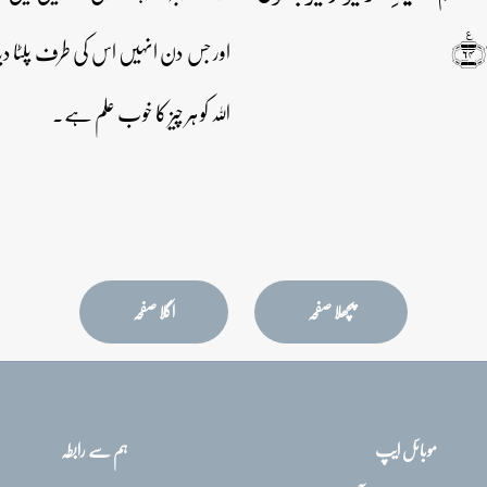
۶﴾
اور جس دن انہیں اس کی طرف پلٹا دیا 
اللہ کو ہر چیز کا خوب علم ہے۔
پچھلا صفحہ
اگلا صفحہ
موبائل ایپ
ہم سے رابطہ