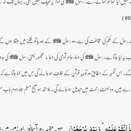
نہیں کیا تھا اور کھاتے رہے، رسول
کی آواز پر لبیک نہیں کہی۔ یہاں تک کہ رس
صلى‌الله‌عليه‌وآله‌وسلم
 رسول کے حکم کی مخالفت کی ہے، وہ رسول
کے بعد یا تو فتنے میں مبتلا ہوں گ
صلى‌الله‌عليه‌وآله‌وسلم
 یہ لیا جاتا ہے: رسول
کی دعا، عام آدمی کی دعا نہ سمجھو۔ یعنی رسول
کی بدد
صلى‌الله‌عليه‌وآله‌وسلم
صلى‌الله‌عليه‌وآله‌وسلم
 گے۔ اس تفسیر کے مطابق وہ توجیہ قرآن کے خلاف ہو جائے گی جس میں کہا جاتا ہے کہ
ہے ہیں، وہ لعنت رحمت میں تبدیل ہو جائے گی۔ ملاحظہ ہو صحیح مسلم جلد دوم باب من ل
اۤ اَنۡتُمۡ عَلَیۡہِ ؕ وَ یَوۡمَ یُرۡجَعُوۡنَ
۶۴۔ متوجہ رہو !آسمانوں اور زمین می