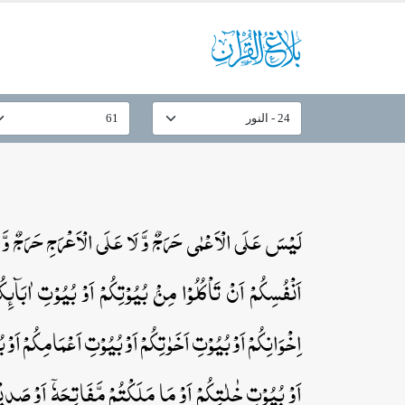
لَیۡسَ عَلَی الۡاَعۡمٰی حَرَجٌ وَّ لَا عَلَی الۡاَعۡرَجِ حَرَجٌ وَّ 
اَنۡفُسِکُمۡ اَنۡ تَاۡکُلُوۡا مِنۡۢ بُیُوۡتِکُمۡ اَوۡ بُیُوۡتِ اٰبَآئِک
اِخۡوَانِکُمۡ اَوۡ بُیُوۡتِ اَخَوٰتِکُمۡ اَوۡ بُیُوۡتِ اَعۡمَامِکُمۡ اَوۡ ب
اَوۡ بُیُوۡتِ خٰلٰتِکُمۡ اَوۡ مَا مَلَکۡتُمۡ مَّفَاتِحَہٗۤ اَوۡ صَد