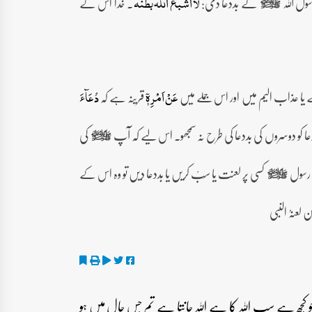
ول اللہ
نے بددعا دی:
۔ خدا اس کے
لا اشبع اللہ بطنہ
صلى‌الله‌عليه‌وآله‌وسلم
ے یا عذاب الیم میں اور اس جملے میں
قرینہ ہے کہ
عَنۡ اَمۡرِہٖۤ
دُعَآءَ
عا کو دوسروں کی بددعا کی طرح نہ سمجھو۔ اس لیے کہ آپ
کی
صلى‌الله‌عليه‌وآله‌وسلم
 رسول
کسی پر لعنت یا سَبْ کریں یا بددعا دیں تو وہ اس کے
صلى‌الله‌عليه‌وآله‌وسلم
عنہُ النبی
ں جو کچھ ہے سب اللہ کا ہے اللہ جانتا ہے تم جس حال میں ہو