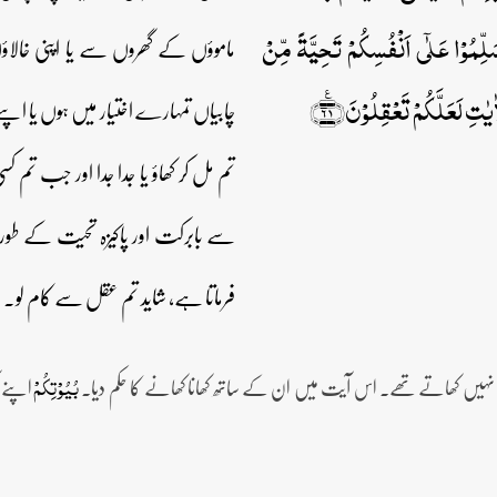
َلِّمُوۡا عَلٰۤی اَنۡفُسِکُمۡ تَحِیَّۃً مِّنۡ
ماموؤں کے گھروں سے یا اپنی خال
ٰتِ لَعَلَّکُمۡ تَعۡقِلُوۡنَ﴿٪۶۱﴾
چابیاں تمہارے اختیار میں ہوں یا ا
تم مل کر کھاؤ یا جدا جدا اور جب تم کس
سے بابرکت اور پاکیزہ تحیت کے طور پ
فرماتا ہے، شاید تم عقل سے کام لو۔
اپنے گ
بُیُوۡتِکُمۡ