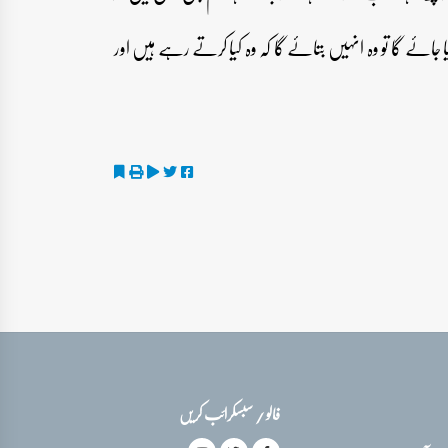
جائے گا تو وہ انہیں بتائے گا کہ وہ کیا کرتے رہے ہیں اور
فالو / سبسکرائب کریں