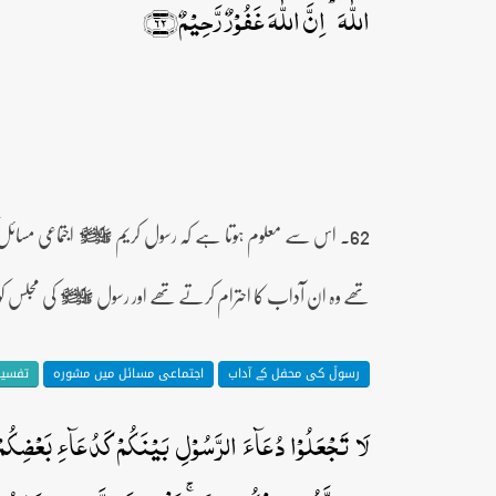
اللّٰہَ ؕ اِنَّ اللّٰہَ غَفُوۡرٌ رَّحِیۡمٌ﴿۶۲﴾
62۔ اس سے معلوم ہوتا ہے کہ رسول کریم
اجتماعی مسائل
صلى‌الله‌عليه‌وآله‌وسلم
تھے وہ ان آداب کا احترام کرتے تھے اور رسول
کی مجلس ک
صلى‌الله‌عليه‌وآله‌وسلم
رسولؐ کی محفل کے آداب
اجتماعی مسائل میں مشورہ
تفسیر 
لَا تَجۡعَلُوۡا دُعَآءَ الرَّسُوۡلِ بَیۡنَکُمۡ کَدُعَآءِ بَعۡضِکُمۡ