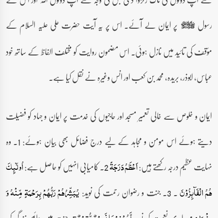
رسول
پر ایمان لے آئے۔ اس پر یہ آیت حضرت علی علیہ السلام کے
صلى‌الله‌عليه‌وآله‌وسلم
مؤقف کی تائید میں نازل ہوئی۔ اس مضمون روایت کو مختلف الفاظ کے ساتھ خود
عباس، ابوذر، بریدہ، محمد بن کعب اور انس وغیرہ نے نقل کیا ہے۔
ایمان و خلوص سے خالی تعمیر مسجد اور حاجیوں کی خدمت پر ایمان و جہاد کو فضیلت
دیتے ہوئے اس مومن و مجاہد کے لیے درج فضائل بھی بیان ہوئے: 1۔ وہ
نہایت عظیم درجہ رکھتے ہیں:
2۔ کامیابی انہیں کو حاصل ہے:
اَعۡظَمُ دَرَجَۃً
اُولٰٓئِکَ
۔ 3۔ جنت و رضوان رحمت کی نوید:
ہُمُ الۡفَآئِزُوۡنَ
یُبَشِّرُہُمۡ رَبُّہُمۡ بِرَحۡمَۃٍ مِّنۡہُ وَ
4۔ ابدی نعمت کی نوید:
5۔جنت میں دائمی زندگی کی