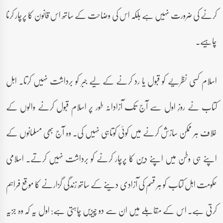
کرنے کی ضرورت نہیں ہے بلکہ اس کی وضاحت کے ساتھ اس قانون کا پرچار کرنا
چاہیے۔
اسلام کسی نظریے کو قبول یا رد کرنے کے لیے جبر کو برداشت نہیں کرتا۔ اہل
کتاب نے روزِ اول سے آج تک آزادانہ طور پر اسلام قبول کرنے والوں کے
خلاف ہر ممکن سازش کرنے میں کوئی کوتاہی نہیں کی۔ وہ آج بھی مسلمانوں کے
اپنے ہی وطن میں اپنے دین کا پرچار کرنے کو برداشت نہیں کرتے۔ اسلامی
حکومت اہل کتاب کو ہر قسم کی آزادی دینے کے ساتھ زندگی گزارنے کا موقع فراہم
کرتی ہے۔ اس کے مقابلے میں ان سے دو چیزیں چاہتی ہے: اول یہ کہ وہ جزیہ