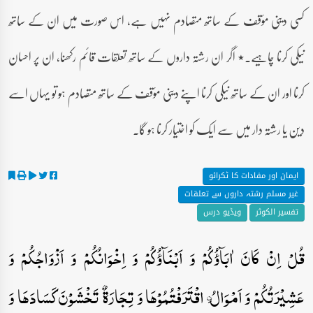
کسی دینی مؤقف کے ساتھ متصادم نہیں ہے، اس صورت میں ان کے ساتھ
نیکی کرنا چاہیے۔٭ اگر ان رشتہ داروں کے ساتھ تعلقات قائم رکھنا، ان پر احسان
کرنا اور ان کے ساتھ نیکی کرنا اپنے دینی مؤقف کے ساتھ متصادم ہو تو یہاں اسے
دین یا رشتہ دار میں سے ایک کو اختیار کرنا ہو گا۔
ایمان اور مفادات کا ٹکرائو
غیر مسلم رشتہ داروں سے تعلقات
تفسیر الکوثر
ویڈیو درس
قُلۡ اِنۡ کَانَ اٰبَآؤُکُمۡ وَ اَبۡنَآؤُکُمۡ وَ اِخۡوَانُکُمۡ وَ اَزۡوَاجُکُمۡ وَ
عَشِیۡرَتُکُمۡ وَ اَمۡوَالُ ۨ اقۡتَرَفۡتُمُوۡہَا وَ تِجَارَۃٌ تَخۡشَوۡنَ کَسَادَہَا وَ