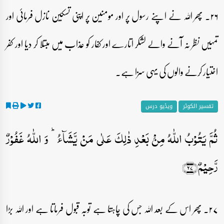
۲۶۔ پھر اللہ نے اپنے رسول پر اور مومنین پر اپنی تسکین نازل فرمائی اور
تمہیں نظر نہ آنے والے لشکر اتارے اور کفار کو عذاب میں مبتلا کر دیا اور کفر
اختیار کرنے والوں کی یہی سزا ہے۔
تفسیر الکوثر
ویڈیو درس
ثُمَّ یَتُوۡبُ اللّٰہُ مِنۡۢ بَعۡدِ ذٰلِکَ عَلٰی مَنۡ یَّشَآءُ ؕ وَ اللّٰہُ غَفُوۡرٌ
رَّحِیۡمٌ﴿۲۷﴾
۲۷۔ پھر اس کے بعد اللہ جس کی چاہتا ہے توبہ قبول فرماتا ہے اور اللہ بڑا