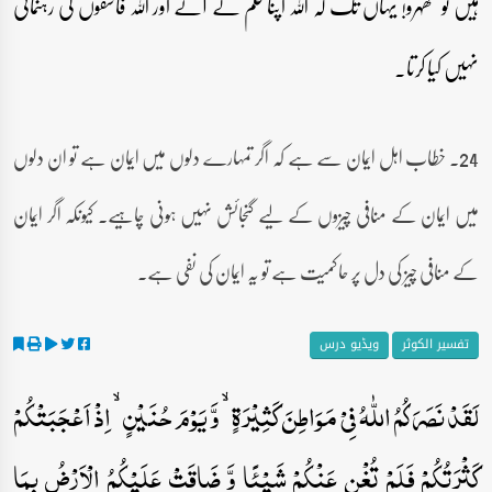
ہیں تو ٹھہرو! یہاں تک کہ اللہ اپنا حکم لے آئے اور اللہ فاسقوں کی رہنمائی
نہیں کیا کرتا۔
24۔ خطاب اہل ایمان سے ہے کہ اگر تمہارے دلوں میں ایمان ہے تو ان دلوں
میں ایمان کے منافی چیزوں کے لیے گنجائش نہیں ہونی چاہیے۔ کیونکہ اگر ایمان
کے منافی چیز کی دل پر حاکمیت ہے تو یہ ایمان کی نفی ہے۔
تفسیر الکوثر
ویڈیو درس
لَقَدۡ نَصَرَکُمُ اللّٰہُ فِیۡ مَوَاطِنَ کَثِیۡرَۃٍ ۙ وَّ یَوۡمَ حُنَیۡنٍ ۙ اِذۡ اَعۡجَبَتۡکُمۡ
کَثۡرَتُکُمۡ فَلَمۡ تُغۡنِ عَنۡکُمۡ شَیۡئًا وَّ ضَاقَتۡ عَلَیۡکُمُ الۡاَرۡضُ بِمَا