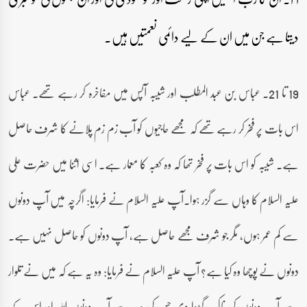
دیتا ہے جن میں ان کے لیے دائمی نعمتیں ہیں۔
19 تا 21۔ عباس بن عبد المطلب اور شیبہ آپس میں مفاخرہ کر رہے تھے۔ عباس
اس بات پر فخر کر رہے تھے کہ مجھے حاجیوں کو آب زم زم پلانے کا شرف حاصل
ہے۔ شیبہ کو اس بات پر فخر تھا کہ وہ کعبہ کا معمار ہے۔ اسی اثنا میں حضرت علی
علیہ السلام کا وہاں سے گزر ہوا۔آپ علیہ السلام نے فرمایا: اگرچہ میں آپ دونوں
سے کم عمر ہوں، مگر جو شرف مجھے حاصل ہے، آپ دونوں کو حاصل نہیں ہے۔
دونوں نے پوچھا وہ کیا ہے؟ آپ علیہ السلام نے فرمایا: وہ یہ ہے کہ میں نے تلوار
سے آپ دونوں کی ناک رگڑوا دی جس کی وجہ سے آپ دونوں اللہ اور اس کے