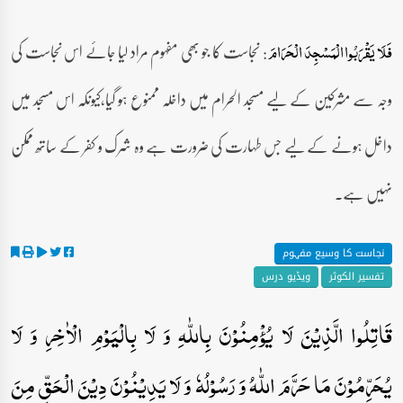
: نجاست کا جو بھی مفہوم مراد لیا جائے اس نجاست کی
فَلَا یَقۡرَبُوا الۡمَسۡجِدَ الۡحَرَامَ
وجہ سے مشرکین کے لیے مسجد الحرام میں داخلہ ممنوع ہو گیا،کیونکہ اس مسجد میں
داخل ہونے کے لیے جس طہارت کی ضرورت ہے وہ شرک و کفر کے ساتھ ممکن
نہیں ہے۔
نجاست کا وسیع مفہوم
تفسیر الکوثر
ویڈیو درس
قَاتِلُوا الَّذِیۡنَ لَا یُؤۡمِنُوۡنَ بِاللّٰہِ وَ لَا بِالۡیَوۡمِ الۡاٰخِرِ وَ لَا
یُحَرِّمُوۡنَ مَا حَرَّمَ اللّٰہُ وَ رَسُوۡلُہٗ وَ لَا یَدِیۡنُوۡنَ دِیۡنَ الۡحَقِّ مِنَ