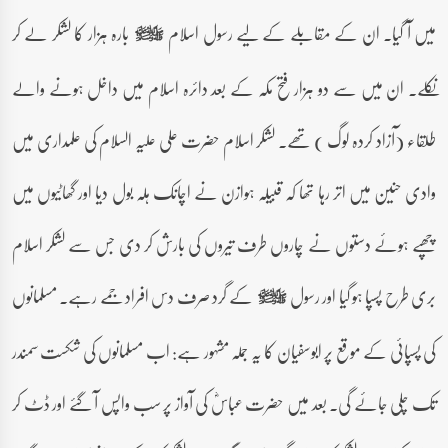
میں آ گیا۔ ان کے مقابلے کے لیے رسول اسلام
بارہ ہزار کا لشکر لے کر
صلى‌الله‌عليه‌وآله‌وسلم
نکلے۔ ان میں سے دو ہزار فتح مکہ کے بعد دائرہ اسلام میں داخل ہونے والے
طلقاء (آزاد کردہ لوگ ) تھے۔ لشکر اسلام حضرت علی علیہ السلام کی علمداری میں
وادی حنین میں اتر رہا تھا کہ قبیلہ ہوازن نے اچانک ہلہ بول دیا اور گھاٹیوں میں
چھپے ہوئے دستوں نے چاروں طرف تیروں کی بارش کر دی جس سے لشکر اسلام
بری طرح پسپا ہو گیا اور رسول
کے گرد صرف دس افراد جمے رہے۔ مسلمانوں
صلى‌الله‌عليه‌وآله‌وسلم
کی پسپائی کے موقع پر ابوسفیان کا یہ جملہ مشہور ہے: اب مسلمانوں کی شکست سمندر
تک چلی جائے گی۔ بعد میں حضرت عباسؓ کی آواز پر سب واپس آ گئے اور ڈٹ کر