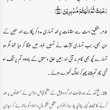
رَحُبَتۡ ثُمَّ وَلَّیۡتُمۡ مُّدۡبِرِیۡنَ ﴿ۚ۲۵﴾
۲۵۔ بتحقیق بہت سے مقامات پر اللہ تمہاری مدد کر چکا ہے اور حنین کے
دن بھی، جب تمہاری کثرت نے تمہیں غرور میں مبتلا کر دیا تھا مگر وہ
تمہارے کچھ بھی کام نہ آئی اور زمین اپنی وسعتوں کے باوجود تم پر تنگ ہو
گئی پھر تم پیٹھ پھیر کر بھاگ کھڑے ہوئے ۔
25۔ فتح مکہ کے بعد طائف اور گرد و پیش کے جنگجو قبائل ہوازن نے مسلمانوں پر حملہ
کرنے کا فیصلہ کیا۔ چنانچہ چار ہزار افراد پر مشتمل لشکر مال و اولاد کو ساتھ لے کر میدان