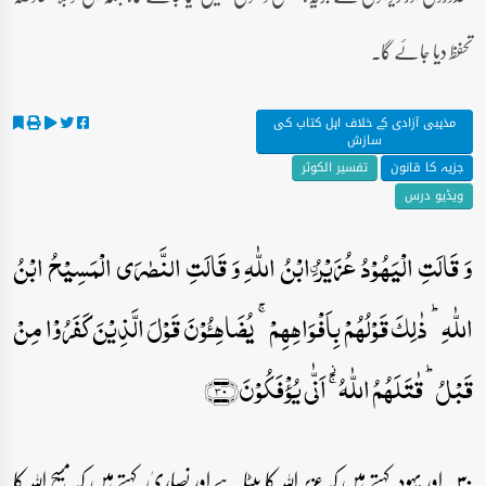
تحفظ دیا جائے گا۔
مذہبی آزادی کے خلاف اہل کتاب کی
سازش
جزیہ کا قانون
تفسیر الکوثر
ویڈیو درس
وَ قَالَتِ الۡیَہُوۡدُ عُزَیۡرُ ۨابۡنُ اللّٰہِ وَ قَالَتِ النَّصٰرَی الۡمَسِیۡحُ ابۡنُ
اللّٰہِ ؕ ذٰلِکَ قَوۡلُہُمۡ بِاَفۡوَاہِہِمۡ ۚ یُضَاہِـُٔوۡنَ قَوۡلَ الَّذِیۡنَ کَفَرُوۡا مِنۡ
قَبۡلُ ؕ قٰتَلَہُمُ اللّٰہُ ۚ۫ اَنّٰی یُؤۡفَکُوۡنَ﴿۳۰﴾
۳۰۔ اور یہود کہتے ہیں کہ عزیر اللہ کا بیٹا ہے اور نصاریٰ کہتے ہیں کہ مسیح اللہ کا