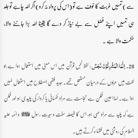
سے) تمہیں غربت کا خوف ہے تو (اس کی پرواہ نہ کرو) اگر اللہ چاہے تو جلد
ہی تمہیں اپنے فضل سے بے نیاز کر دے گا یقینا اللہ بڑا جاننے والا،
حکمت والا ہے ۔
28۔
: لفظ نجس قرآن میں اس معنی میں استعمال ہوا ہے جو
اِنَّمَا الۡمُشۡرِکُوۡنَ نَجَسٌ
لغت میں عربوں کے درمیان مستعمل تھے۔ جدید فقہی اصطلاح میں استعمال نہیں
ہوا ہے۔ لہٰذا عین ممکن ہے نجاست سے مراد نفسانی یا کردار کی پلیدی ہو اور ممکن
ہے کہ پلید سے مراد حسی ہو، اس کا فیصلہ سنت و سیرت رسول
و ائمہ علیہ
صلى‌الله‌عليه‌وآله‌وسلم
السلام کی روشنی میں فقہاء کرتے ہیں۔