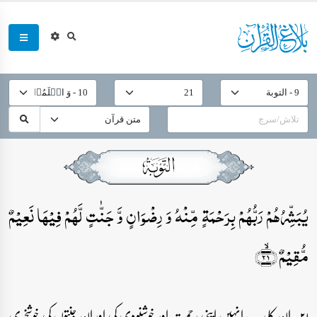
یُبَشِّرُہُمۡ رَبُّہُمۡ بِرَحۡمَۃٍ مِّنۡہُ وَ رِضۡوَانٍ وَّ جَنّٰتٍ لَّہُمۡ فِیۡہَا نَعِیۡمٌ
مُّقِیۡمٌ ﴿ۙ۲۱﴾
۲۱۔ ان کا رب انہیں اپنی رحمت اور خوشنودی کی اور ان جنتوں کی خوشخبری