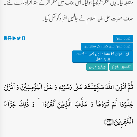
مقابلہ کیا۔ یوں لشکر کفر پسپا ہو گیا۔ اس جنگ میں لشکر کفر کے ستر افراد مارے گئے۔
صرف حضرت علی علیہ السلام نے چالیس افراد کو قتل کیا۔
غزوہ حنین
غزوہ حنین میں کفار کے مقتولین
ابوسفیان کا مسلمانوں کی شکست
پر رد عمل
تفسیر الکوثر
ویڈیو درس
ثُمَّ اَنۡزَلَ اللّٰہُ سَکِیۡنَتَہٗ عَلٰی رَسُوۡلِہٖ وَ عَلَی الۡمُؤۡمِنِیۡنَ وَ اَنۡزَلَ
جُنُوۡدًا لَّمۡ تَرَوۡہَا وَ عَذَّبَ الَّذِیۡنَ کَفَرُوۡا ؕ وَ ذٰلِکَ جَزَآءُ
الۡکٰفِرِیۡنَ﴿۲۶﴾