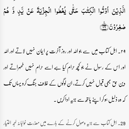
الَّذِیۡنَ اُوۡتُوا الۡکِتٰبَ حَتّٰی یُعۡطُوا الۡجِزۡیَۃَ عَنۡ ‌یَّدٍ وَّ ہُمۡ
صٰغِرُوۡنَ﴿٪۲۹﴾
۲۹۔ اہل کتاب میں سے جو اللہ اور روز آخرت پر ایمان نہیں لاتے اور اللہ
اور اس کے رسول نے جو کچھ حرام کیا ہے اسے حرام نہیں ٹھہراتے اور
دین حق بھی قبول نہیں کرتے، ان لوگوں کے خلاف جنگ کرو یہاں تک
کہ وہ ذلیل ہو کر اپنے ہاتھ سے جزیہ ادا کریں۔
29۔ اہل کتاب سے جزیہ وصول کرنے کے بارے میں معذرت خواہانہ لہجہ اختیار