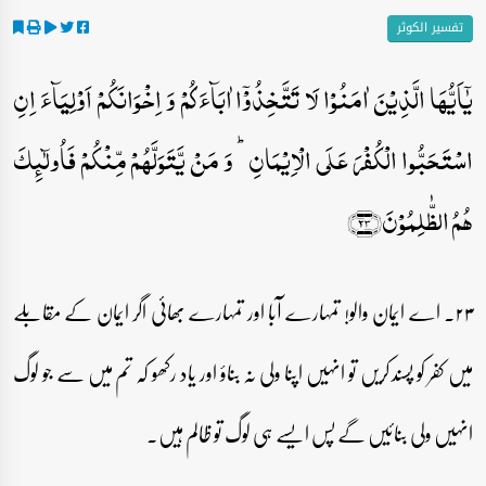
تفسیر الکوثر
یٰۤاَیُّہَا الَّذِیۡنَ اٰمَنُوۡا لَا تَتَّخِذُوۡۤا اٰبَآءَکُمۡ وَ اِخۡوَانَکُمۡ اَوۡلِیَآءَ اِنِ
اسۡتَحَبُّوا الۡکُفۡرَ عَلَی الۡاِیۡمَانِ ؕ وَ مَنۡ یَّتَوَلَّہُمۡ مِّنۡکُمۡ فَاُولٰٓئِکَ
ہُمُ الظّٰلِمُوۡنَ﴿۲۳﴾
۲۳۔ اے ایمان والو! تمہارے آبا اور تمہارے بھائی اگر ایمان کے مقابلے
میں کفر کو پسند کریں تو انہیں اپنا ولی نہ بناؤ اور یاد رکھو کہ تم میں سے جو لوگ
انہیں ولی بنائیں گے پس ایسے ہی لوگ تو ظالم ہیں۔