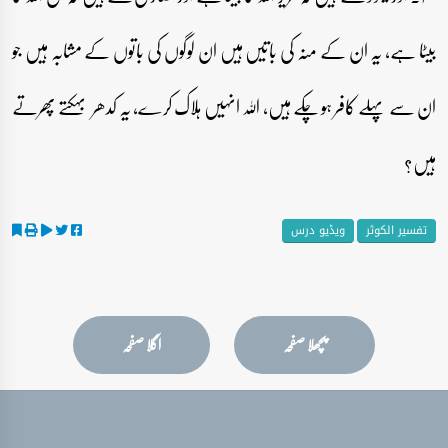
بیٹا ہے، یہ ان کے منہ کی باتیں ہیں ان لوگوں کی باتوں کے مشابہ ہیں جو
ان سے پہلے کافر ہو چکے ہیں، اللہ انہیں ہلاک کرے، یہ کدھر بہکتے پھرتے
ہیں؟
تفسیر الکوثر
ویڈیو درس
پچھلا صفحہ
اگلا صفحہ