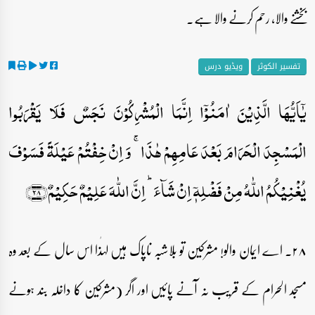
بخشنے والا، رحم کرنے والا ہے۔
تفسیر الکوثر
ویڈیو درس
یٰۤاَیُّہَا الَّذِیۡنَ اٰمَنُوۡۤا اِنَّمَا الۡمُشۡرِکُوۡنَ نَجَسٌ فَلَا یَقۡرَبُوا
الۡمَسۡجِدَ الۡحَرَامَ بَعۡدَ عَامِہِمۡ ہٰذَا ۚ وَ اِنۡ خِفۡتُمۡ عَیۡلَۃً فَسَوۡفَ
یُغۡنِیۡکُمُ اللّٰہُ مِنۡ فَضۡلِہٖۤ اِنۡ شَآءَ ؕ اِنَّ اللّٰہَ عَلِیۡمٌ حَکِیۡمٌ﴿۲۸﴾
۲۸۔ اے ایمان والو! مشرکین تو بلاشبہ ناپاک ہیں لہٰذا اس سال کے بعد وہ
مسجد الحرام کے قریب نہ آنے پائیں اور اگر (مشرکین کا داخلہ بند ہونے