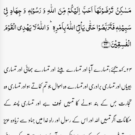
مَسٰکِنُ تَرۡضَوۡنَہَاۤ اَحَبَّ اِلَیۡکُمۡ مِّنَ اللّٰہِ وَ رَسُوۡلِہٖ وَ جِہَادٍ فِیۡ
سَبِیۡلِہٖ فَتَرَبَّصُوۡا حَتّٰی یَاۡتِیَ اللّٰہُ بِاَمۡرِہٖ ؕ وَ اللّٰہُ لَا یَہۡدِی الۡقَوۡمَ
الۡفٰسِقِیۡنَ﴿٪۲۴﴾
۲۴۔کہدیجئے:تمہارے آبا اور تمہارے بیٹے اور تمہارے بھائی اور تمہاری
بیویاں اور تمہاری برادری اور تمہارے وہ اموال جو تم کماتے ہو اور تمہاری وہ
تجارت جس کے بند ہونے کا تمہیں خوف ہے اور تمہاری پسند کے
مکانات اگر تمہیں اللہ اور اس کے رسول اور راہ خدا میں جہاد سے زیادہ عزیز