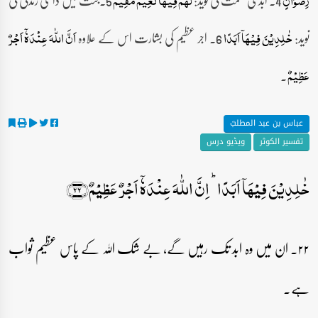
رِضۡوَانٍ
لَّہُمۡ فِیۡہَا نَعِیۡمٌ مُّقِیۡمٌ
نوید:
6۔ اجر عظیم کی بشارت اس کے علاوہ
خٰلِدِیۡنَ فِیۡہَاۤ اَبَدًا
اَنَّ اللّٰہَ عِنۡدَہٗۤ اَجۡرٌ
۔
عَظِیۡمٌ
عباس بن عبد المطلبؓ
تفسیر الکوثر
ویڈیو درس
خٰلِدِیۡنَ فِیۡہَاۤ اَبَدًا ؕ اِنَّ اللّٰہَ عِنۡدَہٗۤ اَجۡرٌ عَظِیۡمٌ﴿۲۲﴾
۲۲۔ ان میں وہ ابد تک رہیں گے، بے شک اللہ کے پاس عظیم ثواب
ہے۔