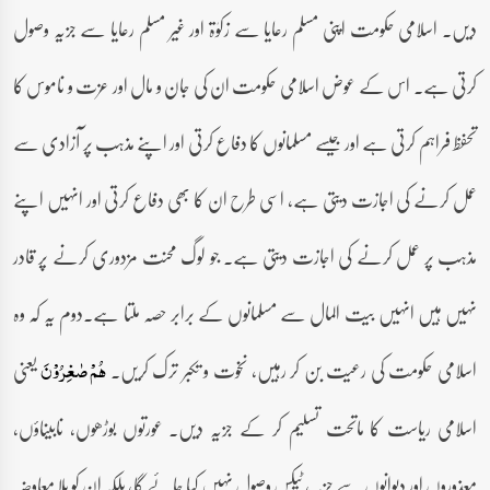
دیں۔ اسلامی حکومت اپنی مسلم رعایا سے زکوٰۃ اور غیر مسلم رعایا سے جزیہ وصول
کرتی ہے۔ اس کے عوض اسلامی حکومت ان کی جان و مال اور عزت و ناموس کا
تحفظ فراہم کرتی ہے اور جیسے مسلمانوں کا دفاع کرتی اور اپنے مذہب پر آزادی سے
عمل کرنے کی اجازت دیتی ہے، اسی طرح ان کا بھی دفاع کرتی اور انہیں اپنے
مذہب پر عمل کرنے کی اجازت دیتی ہے۔ جو لوگ محنت مزدوری کرنے پر قادر
نہیں ہیں انہیں بیت المال سے مسلمانوں کے برابر حصہ ملتا ہے۔دوم یہ کہ وہ
اسلامی حکومت کی رعیت بن کر رہیں، نخوت و تکبر ترک کریں۔
یعنی
ہُمۡ صٰغِرُوۡنَ
اسلامی ریاست کا ماتحت تسلیم کر کے جزیہ دیں۔ عورتوں بوڑھوں، نابیناؤں،
معذوروں اور دیوانوں سے جزیہ، ٹیکس وصول نہیں کیا جائے گا، بلکہ ان کو بلا معاوضہ