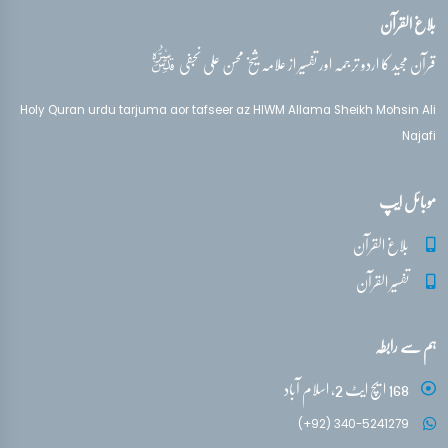
بلاغ القرآن
قدس‌سره
قرآن مجید کا اردو ترجمہ اور تفسیر از علامہ شیخ محسن علی نجفی
Holy Quran urdu tarjuma aor tafseer az HIWM Allama Sheikh Mohsin Ali
Najafi
موبائل ایپ
بلاغ القرآن
تفسیر القرآن
ہم سے رابطہ
168 ایچ ایٹ 2، اسلام آباد
(+92) 340-5241279