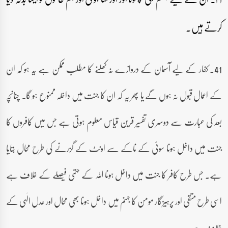
کرتے ہیں۔
41۔ کفار کے لیے آسمان کے دروازے نہ کھلنے کا مطلب ممکن ہے یہ ہو کہ ان
کے اعمال قبول نہ ہوں گے یا پھر یہ کہ ان کا جنت میں داخلہ ممنوع ہو گا۔ چنانچہ
بعد کی عبارت سے دوسری تفسیر قرین قیاس معلوم ہوتی ہے جس میں کافروں کا
جنت میں داخل ہونا سوئی کے ناکے سے اونٹ کے گزرنے کی طرح محال بتایا
ہے۔ جس طرح کافر کا جنت میں داخل ہونا اللہ کے حتمی فیصلے کے خلاف ہے
اسی طرح متقی اور پرہیزگار مومن کا جہنم میں داخل ہونا بھی محال اور عدل الٰہی کے
خلاف ہے۔