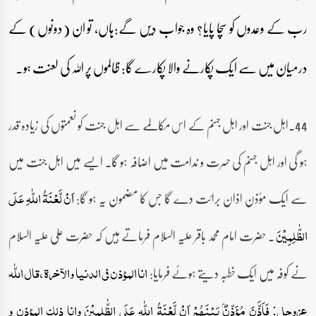
رب کے وعدوں کو سچا پایا؟ وہ جواب دیں گے:ہاں، تو ان (دونوں) کے
درمیان میں سے ایک پکارنے والا پکارے گا: ظالموں پر اللہ کی لعنت ہو۔
44۔اہل جنت اور اہل جہنم کے اس مکالمے سے اہل جنت کو نعمتوں کی زیادہ قدر
ہو گی اور اہل جہنم کی حسرت و ندامت میں اضافہ ہو گا۔ ایسے میں اہل جنت میں
سے ایک مؤذن اذان برائت دے گا جس کا مضمون یہ ہو گا:
اَنۡ لَّعۡنَۃُ اللّٰہِ عَلَی
۔ حضرت امام محمد باقر علیہ السلام فرماتے ہیں کہ حضرت علی علیہ السلام
الظّٰلِمِیۡنَ
نے کوفہ میں ایک خطبہ دیتے ہوئے فرمایا:
انا المؤذن فی الدنیا والآخرۃ، قال اللّٰہ
عزوجل: فَاَذَّنَ مُؤَذِّنٌۢ بَیۡنَہُمۡ اَنۡ لَّعۡنَۃُ اللّٰہِ عَلَی الظّٰلِمِیۡنَ وانا ذلک المؤذن و