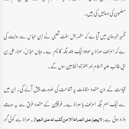
مضمون کی دعائیں کی ہیں۔
تفسیر البرھان میں آیا ہے کہ مفسر اہل سنت ثعلبی نے ابن عباس سے روایت کی
ہے کہ اعراف صراط پر موجود ایک بلند جگہ کا نام ہے۔ وہاں عباسؓ، حمزہؓ، علی بن
ابی طالب علیہ السلام اور جعفرؓ ذو الجناحین ہوں گے۔
قیامت کے دن متعدد مقامات پر شفاعت کی ضرورت پیش آئے گی۔ ان میں
سے ایک اہم جگہ اعراف یا صراط ہے۔ فریقین کے متعدد طرق سے یہ حدیث
وارد ہوئی ہے:
۔ صراط سے کوئی گزر
لایجوز علی الصراط الا من کتب لہ علی الجواز