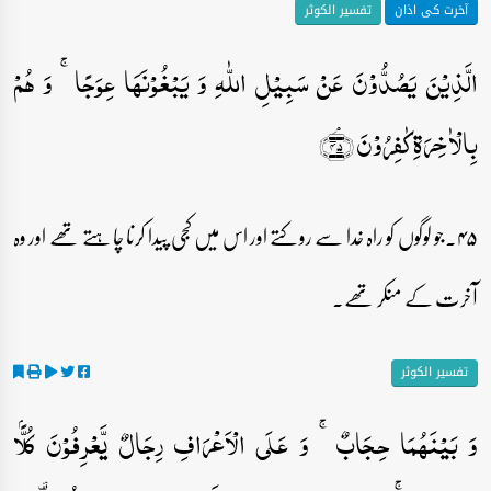
آخرت کی اذان
تفسیر الکوثر
الَّذِیۡنَ یَصُدُّوۡنَ عَنۡ سَبِیۡلِ اللّٰہِ وَ یَبۡغُوۡنَہَا عِوَجًا ۚ وَ ہُمۡ
بِالۡاٰخِرَۃِ کٰفِرُوۡنَ ﴿ۘ۴۵﴾
۴۵۔جو لوگوں کو راہ خدا سے روکتے اور اس میں کجی پیدا کرنا چاہتے تھے اور وہ
آخرت کے منکر تھے۔
تفسیر الکوثر
وَ بَیۡنَہُمَا حِجَابٌ ۚ وَ عَلَی الۡاَعۡرَافِ رِجَالٌ یَّعۡرِفُوۡنَ کُلًّۢا