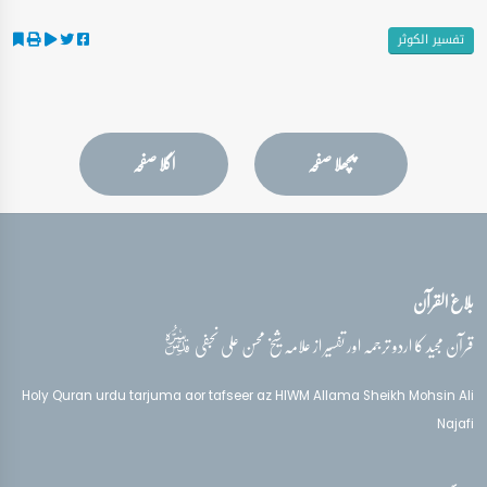
تفسیر الکوثر
پچھلا صفحہ
اگلا صفحہ
بلاغ القرآن
قدس‌سره
قرآن مجید کا اردو ترجمہ اور تفسیر از علامہ شیخ محسن علی نجفی
Holy Quran urdu tarjuma aor tafseer az HIWM Allama Sheikh Mohsin Ali
Najafi