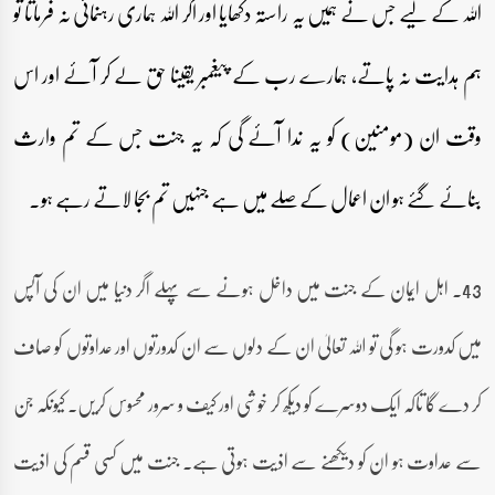
اللہ کے لیے جس نے ہمیں یہ راستہ دکھایا اور اگر اللہ ہماری رہنمائی نہ فرماتا تو
ہم ہدایت نہ پاتے، ہمارے رب کے پیغمبر یقینا حق لے کر آئے اور اس
وقت ان (مومنین) کو یہ ندا آئے گی کہ یہ جنت جس کے تم وارث
بنائے گئے ہو ان اعمال کے صلے میں ہے جنہیں تم بجا لاتے رہے ہو۔
43۔ اہل ایمان کے جنت میں داخل ہونے سے پہلے اگر دنیا میں ان کی آپس
میں کدورت ہو گی تو اللہ تعالیٰ ان کے دلوں سے ان کدورتوں اور عداوتوں کو صاف
کر دے گا تاکہ ایک دوسرے کو دیکھ کر خوشی اور کیف و سرور محسوس کریں۔ کیونکہ جن
سے عداوت ہو ان کو دیکھنے سے اذیت ہوتی ہے۔ جنت میں کسی قسم کی اذیت