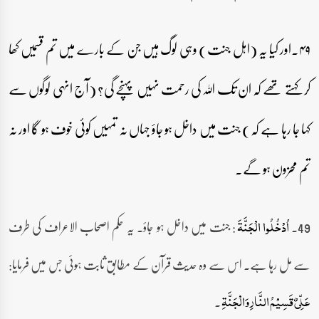
۴۹۔اور کیا یہ (اہل جنت) وہی لوگ ہیں جن کے بارے میں تم قسمیں کھا
کر کہتے تھے کہ ان تک اللہ کی رحمت نہیں پہنچے گی؟ (آج انہی لوگوں سے
کہا جا رہا ہے کہ) جنت میں داخل ہو جاؤ جہاں نہ تمہیں کوئی خوف ہو گا اور نہ
تم محزون ہو گے۔
49۔
: جنت میں داخل ہو جاؤ۔ یہ حکم اصحاب الاعراف کی طرف
اُدۡخُلُوا الۡجَنَّۃَ
سے مل رہا ہے۔ اس سے وہ حدیث قرآن کے مطابق ثابت ہوئی جس میں فرمایا:
۔
عَلِّیٌ قَسِیْمُ النَّارِ وَالْجَنَّۃِ