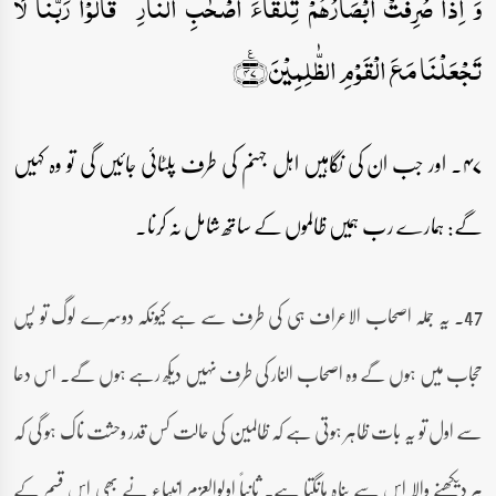
وَ اِذَا صُرِفَتۡ اَبۡصَارُہُمۡ تِلۡقَآءَ اَصۡحٰبِ النَّارِ ۙ قَالُوۡا رَبَّنَا لَا
تَجۡعَلۡنَا مَعَ الۡقَوۡمِ الظّٰلِمِیۡنَ﴿٪۴۷﴾
۴۷۔ اور جب ان کی نگاہیں اہل جہنم کی طرف پلٹائی جائیں گی تو وہ کہیں
گے: ہمارے رب ہمیں ظالموں کے ساتھ شامل نہ کرنا۔
47۔ یہ جملہ اصحاب الاعراف ہی کی طرف سے ہے کیونکہ دوسرے لوگ تو پس
حجاب میں ہوں گے وہ اصحاب النار کی طرف نہیں دیکھ رہے ہوں گے۔ اس دعا
سے اول تو یہ بات ظاہر ہوتی ہے کہ ظالمین کی حالت کس قدر وحشت ناک ہو گی کہ
ہر دیکھنے والا اس سے پناہ مانگتا ہے۔ ثانیاً اولوالعزم انبیاء نے بھی اس قسم کے