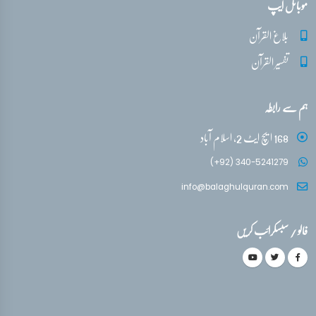
موبائل ایپ
بلاغ القرآن
تفسیر القرآن
ہم سے رابطہ
168 ایچ ایٹ 2، اسلام آباد
(+92) 340-5241279
info@balaghulquran.com
فالو / سبسکرائب کریں