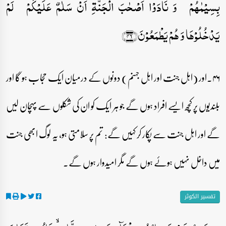
بِسِیۡمٰہُمۡ ۚ وَ نَادَوۡا اَصۡحٰبَ الۡجَنَّۃِ اَنۡ سَلٰمٌ عَلَیۡکُمۡ ۟ لَمۡ
یَدۡخُلُوۡہَا وَ ہُمۡ یَطۡمَعُوۡنَ﴿۴۶﴾
۴۶۔اور (اہل جنت اور اہل جہنم) دونوں کے درمیان ایک حجاب ہو گا اور
بلندیوں پر کچھ ایسے افراد ہوں گے جو ہر ایک کو ان کی شکلوں سے پہچان لیں
گے اور اہل جنت سے پکار کر کہیں گے: تم پر سلامتی ہو، یہ لوگ ابھی جنت
میں داخل نہیں ہوئے ہوں گے مگر امیدوار ہوں گے۔
تفسیر الکوثر