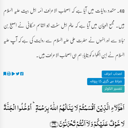
48۔ متعدد روایات میں آیا ہے کہ اصحاب الاعراف ائمہ اہل بیت علیہ السلام
ہیں۔ مجمع البیان میں آیا ہے کہ عالم اہل سنت ابو القاسم حسکانی نے اصبغ بن
نباتہ سے اور انہوں نے حضرت علی علیہ السلام سے روایت کی ہے کہ آپ علیہ
السلام نے ابن الکواء کو بتایا: ہم ہی اصحاب الاعراف ہیں۔
اصحاب اعراف
صراط سے گزرنے کا پروانہ
تفسیر الکوثر
اَہٰۤؤُلَآءِ الَّذِیۡنَ اَقۡسَمۡتُمۡ لَا یَنَالُہُمُ اللّٰہُ بِرَحۡمَۃٍ ؕ اُدۡخُلُوا الۡجَنَّۃَ
لَا خَوۡفٌ عَلَیۡکُمۡ وَ لَاۤ اَنۡتُمۡ تَحۡزَنُوۡنَ﴿۴۹﴾