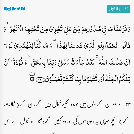
تفسیر الکوثر
وَ نَزَعۡنَا مَا فِیۡ صُدُوۡرِہِمۡ مِّنۡ غِلٍّ تَجۡرِیۡ مِنۡ تَحۡتِہِمُ الۡاَنۡہٰرُ ۚ وَ
قَالُوا الۡحَمۡدُ لِلّٰہِ الَّذِیۡ ہَدٰىنَا لِہٰذَا ۟ وَ مَا کُنَّا لِنَہۡتَدِیَ لَوۡ لَاۤ
اَنۡ ہَدٰىنَا اللّٰہُ ۚ لَقَدۡ جَآءَتۡ رُسُلُ رَبِّنَا بِالۡحَقِّ ؕ وَ نُوۡدُوۡۤا اَنۡ
تِلۡکُمُ الۡجَنَّۃُ اُوۡرِثۡتُمُوۡہَا بِمَا کُنۡتُمۡ تَعۡمَلُوۡنَ﴿۴۳﴾ ۞ؓ
۴۳۔ اور ہم ان کے دلوں میں موجود کینے نکال دیں گے، ان کے (محلات
کے) نیچے نہریں بہ رہی ہوں گی اور وہ کہیں گے: ثنائے کامل ہے اس