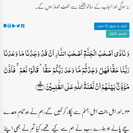
نہ ہو گی اور احباب کے ساتھ بیٹھنے سے لطف اندوز ہوں گے۔
کیف و سرور کا سبب
تفسیر الکوثر
وَ نَادٰۤی اَصۡحٰبُ الۡجَنَّۃِ اَصۡحٰبَ النَّارِ اَنۡ قَدۡ وَجَدۡنَا مَا وَعَدَنَا
رَبُّنَا حَقًّا فَہَلۡ وَجَدۡتُّمۡ مَّا وَعَدَ رَبُّکُمۡ حَقًّا ؕ قَالُوۡا نَعَمۡ ۚ فَاَذَّنَ
مُؤَذِّنٌۢ بَیۡنَہُمۡ اَنۡ لَّعۡنَۃُ اللّٰہِ عَلَی الظّٰلِمِیۡنَ ﴿ۙ۴۴﴾
۴۴۔اور اہل جنت اہل جہنم سے پکار کر کہیں گے:ہم نے وہ تمام وعدے
سچے پائے جو ہمارے رب نے ہم سے کیے تھے، کیا تم نے بھی اپنے