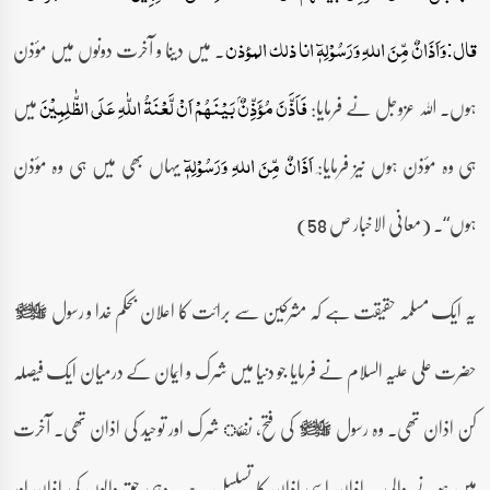
۔ میں دینا و آخرت دونوں میں مؤذن
قال:وَاَذَانٌ مِّنَ اللہِ وَرَسُوْلِہٖٓ انا ذلک المؤذن
ہوں۔ اللہ عزوجل نے فرمایا:
میں
فَاَذَّنَ مُؤَذِّنٌۢ بَیۡنَہُمۡ اَنۡ لَّعۡنَۃُ اللّٰہِ عَلَی الظّٰلِمِیۡنَ
ہی وہ مؤذن ہوں نیز فرمایا:َ
یہاں بھی میں ہی وہ مؤذن
اَذَانٌ مِّنَ اللہِ وَرَسُوْلِہٖٓ
ہوں“۔ (معانی الاخبار ص 58)
یہ ایک مسلمہ حقیقت ہے کہ مشرکین سے برائت کا اعلان بحکم خدا و رسول
صلى‌الله‌عليه‌وآله‌وسلم
حضرت علی علیہ السلام نے فرمایا جو دنیا میں شرک و ایمان کے درمیان ایک فیصلہ
کن اذان تھی۔ وہ رسول
کی فتح، نفئ شرک اور توحید کی اذان تھی۔ آخرت
صلى‌الله‌عليه‌وآله‌وسلم
میں ہونے والی یہ اذان اسی اذان کا تسلسل ہے۔ وہی حق والوں کی اذان اور