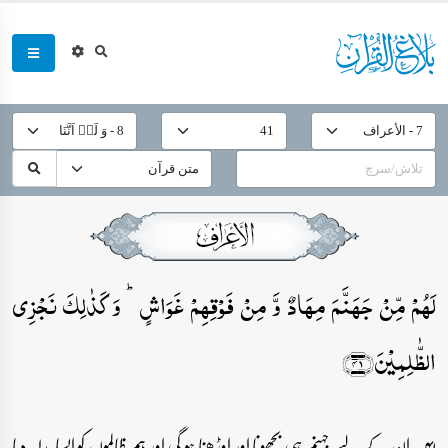
لَہُمۡ مِّنۡ جَہَنَّمَ مِہَادٌ وَّ مِنۡ فَوۡقِہِمۡ غَوَاشٍ ؕ وَ کَذٰلِکَ نَجۡزِی
الظّٰلِمِیۡنَ﴿۴۱﴾
۴۱۔ ان کے لیے جہنم ہی بچھونا اور اوڑھنا ہو گی اور ہم ظالموں کو ایسا بدلہ دیا