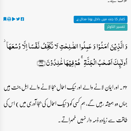
کفار کا جنت میں داخل ہونا محال ہے
تفسیر الکوثر
وَ الَّذِیۡنَ اٰمَنُوۡا وَ عَمِلُوا الصّٰلِحٰتِ لَا نُکَلِّفُ نَفۡسًا اِلَّا وُسۡعَہَاۤ ۫
اُولٰٓئِکَ اَصۡحٰبُ الۡجَنَّۃِ ۚ ہُمۡ فِیۡہَا خٰلِدُوۡنَ﴿۴۲﴾
۴۲۔ اور ایمان لانے والے اور نیک اعمال بجا لانے والے اہل جنت ہیں
جہاں وہ ہمیشہ رہیں گے، ہم کسی کو (نیک اعمال کی بجا آوری میں) اس کی
طاقت سے زیادہ ذمہ دار نہیں ٹھہراتے۔