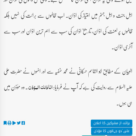
اہل جنت و اہل جہنم میں امتیاز کی اذان۔ اب ظالموں سے برائت کی نہیں بلکہ
ظالموں پر لعنت کی اذان، تاریخ اذان کی سب سے اہم ترین اذان اور سب سے
آخری اذان۔
البیان کے مطابق ابو القاسم حسکانی نے محمد حنفیہ سے اور انہوں نے حضرت علی
علیہ السلام سے روایت کی ہے کہ آپ نے فرمایا:
۔ وہ مؤذن میں
انا ذلک المؤذن
ہی ہوں۔
برائت از مشرکین کا اعلان
علی ؑدو جہانوں کا مؤذن