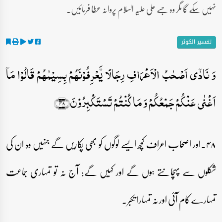
نہیں سکے گا مگر وہ جسے علی علیہ السلام پروانہ عطا فرمائیں۔
تفسیر الکوثر
وَ نَادٰۤی اَصۡحٰبُ الۡاَعۡرَافِ رِجَالًا یَّعۡرِفُوۡنَہُمۡ بِسِیۡمٰہُمۡ قَالُوۡا مَاۤ
اَغۡنٰی عَنۡکُمۡ جَمۡعُکُمۡ وَ مَا کُنۡتُمۡ تَسۡتَکۡبِرُوۡنَ﴿۴۸﴾
۴۸۔اور اصحاب اعراف کچھ ایسے لوگوں کو بھی پکاریں گے جنہیں وہ ان کی
شکلوں سے پہچانتے ہوں گے اور کہیں گے: آج نہ تو تمہاری جماعت
تمہارے کام آئی اور نہ تمہارا تکبر۔