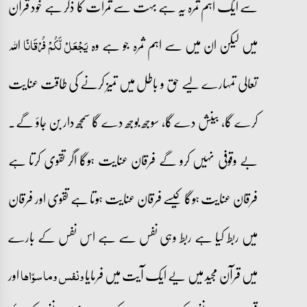
سے ایک اہم ثمرہ یہ ہے بہت سے ثمرات کا ذکر ہے خود قرآن
میں لیکن ان میں سے اہم ثمرہ جو ہے وہ
اللہ
یَجۡعَلۡ لَّکُمۡ فُرۡقَانًا
تعالی تمہارے لیے حق و باطل میں تمیز کرنے کی طاقت عنایت
کرے گا، بینش دے گا، سوجھ بوجھ دے گا سمجھ دار بن جاؤ گے۔
بے وقوفی نہیں کرو گے فرقان عنایت ہوگا اگر تقوی کرتا ہے
فرقان عنایت ہوگا کیسے فرقان عنایت ہوتا ہے تقوی اور فرقان
میں ربط کیا ہے ربط وہی نفس سے ہے اس نفس کے بارے
میں قرآن مجید میں یے ایک آیت میں فرمایا
اور
ونفس وما سوّاھا