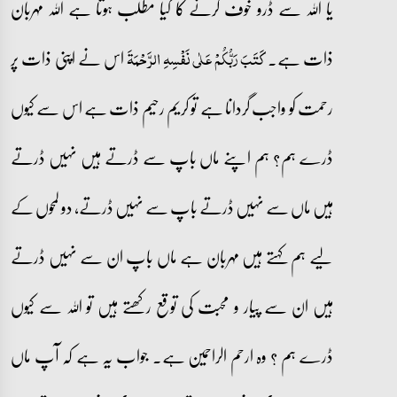
یا اللہ سے ڈرو خوف کرنے کا کیا مطلب ہوتا ہے اللہ مہربان
ذات ہے۔
اس نے اپنی ذات پر
کَتَبَ رَبُّکُمۡ عَلٰی نَفۡسِہِ الرَّحۡمَۃَ
رحمت کو واجب گردانا ہے تو کریم رحیم ذات ہے اس سے کیوں
ڈرے ہم؟ ہم اپنے ماں باپ سے ڈرتے ہیں نہیں ڈرتے
ہیں ماں سے نہیں ڈرتے باپ سے نہیں ڈرتے، دو لمحوں کے
لیے ہم کہتے ہیں مہربان ہے ماں باپ ان سے نہیں ڈرتے
ہیں ان سے پیار و محبت کی توقع رکھتے ہیں تو اللہ سے کیوں
ڈرے ہم ؟ وہ ارحم الراحمین ہے۔ جواب یہ ہے کہ آپ ماں