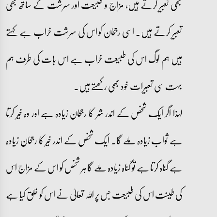
بھی تعبیر کرتے ہیں، مزاج و طبیعت اور سرشت کے ساتھ بھی
تعبیر کرتے ہیں۔ اسی رجحان کو اس کی سرشت خراب ہے کہتے
ہیں ہم لوگ اس کی طبیعت خراب ہے اس بات کی طرف ہم
بہت سی تعبیرات خود بھی رکھتے ہیں۔
لہذا اگر ایک شخص کے اندر شر کا رجحان زیادہ ہے اور وہ خیر کرتا
ہے ثواب زیادہ ملے گا۔ ایک شخص کے اندر خیر کا رجحان زیادہ
ہے گناہ کرتا ہے تو گناہ زیادہ ملے گا ہر شخص کو اس کے مزاج اس
کی طینت اس کی طبیعت جس پر اللہ تعالیٰ نے اس کو خلق کیا ہے