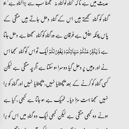
حدیث میں ہے نا کہ "گناہ کو گناہ نہ سمجھنا سب سے بڑا گناہ ہے" جو
گناہ کو گناہ سمجھتے ہیں اس کے گناہ دھل جاتے ہیں متقی کے
پاس چونکہ بینش ہے فرقان ہے وہ گناہ کو گناہ سمجھتا ہے دھل جاتا
ہے
ایک تو اس کو گناہ سمجھا اس
وَّ یُکَفِّرۡ عَنۡکُمۡ سَیِّاٰتِکُمۡ وَ یَغۡفِرۡ لَکُمۡ
نے اور وہیں پر دھل گیا دوسرا ہو سکتا ہے اگرچہ متقی ہے لیکن
کسی گناہ کو کرنے کے بعد پچھتایا نہیں، پچھتایا نہیں اور گناہ کو برا
نہیں سمجھا بہت مزا دیا۔ ٹھیک ہے ہو جاتا ہے کبھی ، کیا ہے
ہونے دو کبھی متقی ہے لیکن کبھی ایک دو گناہ میں اس کو برا