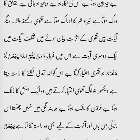
ہے تیز بین ہوتا ہے اس کی نگاہ جو ہے وہ تیز ہو جاتی ہے حقائق کا
درک ہوتا ہے خیر و شر کا ادراک ہوتا ہے تقوی رکھنے والا۔ دیگر
آیات ہیں تقوی کے اثرات بیان ہوئے میں مختلف آیات میں
ایک دوسری آیت ہے اس میں فرمایا
وَ مَنۡ یَّتَّقِ اللّٰہَ یَجۡعَلۡ لَّہٗ
جو تقوی اختیار کرتا ہے اس کو اللہ تعالیٰ نکلنے کا راستہ دیتا
مَخۡرَجًا
ہے دیکھو ! جو لوگ تقوی اختیار کرتے ہیں وہ ایک بینش کا مالک
ہوتا ہے فرقان کا مالک ہوتا ہے وہ بند گلی میں نہیں پھنستا اس
زندگی میں ہاں اور آخرت کے لیے بھی وہ راستہ نکالتا ہے
یَجۡعَلۡ