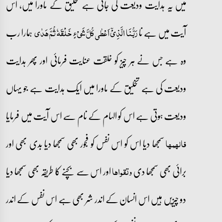
میں یہ ہدایت ودیعت کی جاتی ہے تخلیق کے ماورا میں، اس
آیت میں ہے نا
ہمارا رب
رَبُّنَا الَّذِیۡۤ اَعۡطٰی کُلَّ شَیۡءٍ خَلۡقَہٗ ثُمَّ ہَدٰی
وہ ہے جس نے ہر چیز کو خلقت عنایت فرمائی اور پھر ہدایت
ودیعت کی ہے تخلیق کے ماورا میں ایک ہدایت ہے جو یہاں
ودیعت ہوتی ہے اس کو الہام کے نام سے اس آیت میں فرمایا
سمجھا دیا اس کو اس نفس کو فجور بھی سمجھا دیا بدی بھی اور
فالہمھا
برائی بھی سمجھا دی
اور اس سے بچنے کا طریقہ بھی سمجھا دیا
وتقواھا
دو چیزیں ہیں اس انسان کے اندر شر بھی ہے اس نفس کے اندر