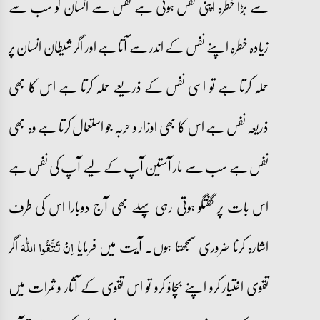
سے بڑا خطرہ اپنی نفس ہوتی ہے نفس سے انسان کو سب سے
زیادہ خطرہ اپنے نفس کے اندر سے آتا ہے اور اگر شیطان انسان پر
حملہ کرتا ہے تو اسی نفس کے ذریعے حملہ کرتا ہے اس کا بھی
ذریعہ نفس ہے اس کا بھی اوزار و حربہ جو استعمال کرتا ہے وہ بھی
نفس ہے سب سے مار آستین آپ کے لیے آپ کی نفس ہے
اس بات پر گفتگو ہوتی رہی پہلے بھی آج دوبارا اس کی طرف
اشارہ کرنا ضروری سمجھتا ہوں۔ آیت میں فرمایا
اگر
اِنۡ تَتَّقُوا اللّٰہَ
تقوی اختیار کرو اپنے بچاؤ کرو تو اس تقوی کے آثار و ثمرات میں