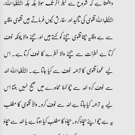
دیکھتا ہے کہ شروع سے لیکر آخر تک مولا جگہ جگہ
اتَتَّقُوا اللّٰہَ،
تقوی کی تاکید اور سفارش کیوں فرماتے ہیں تقوی وقایہ
اتَتَّقُوا اللّٰہَ
سے ہے وقایہ بچنا تقوی بچنے کو کہتے ہیں اور بچنے والا چونکہ خوف
کرتا ہے خطرات سے بچنے والا خطرے کا خوف کرتا ہے۔ اس
لیے عموماً تقوی کا ترجمہ خوف سے کیا جاتا ہے۔
اللہ
اتَتَّقُوا اللّٰہَ
سے خوف کرو اللہ سے بچو کہنا محاورے میں صحیح نہیں بنتا اس
لیے یہ ترجمہ کیا جاتا ہے اللہ سے خوف کرو۔ والّا تقوی کا مطلب
یہ ہے بچو اپنے بچاؤ کرو۔ بچاؤ کا مطلب کیا ہوتا ہے یا اللہ سے بچاؤ