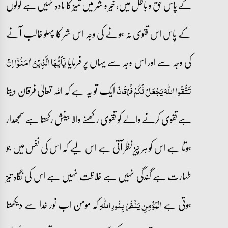
کے پاس حق و باطل میں، خیر و شر میں تمیز کا مادہ نہیں ہے لوگوں
کے پاس اس تقوی نہ ہونے کی وجہ اس شر کا پہلو غالب آنے
کی وجہ سے اور اس وجہ سے یہاں پر فرمایا
یٰۤاَیُّہَا الَّذِیۡنَ اٰمَنُوۡۤا اِنۡ
ایک تو یہ ہے کہ اللہ تعالیٰ فرقان دیتا
تَتَّقُوا اللّٰہَ یَجۡعَلۡ لَّکُمۡ فُرۡقَانًا
ہے تقوی کرنے والے کو تقوی رکھنے والا بینش رکھتا ہے سمجھدار
ہوتا ہے اس کو ہر چیز نظر آتی ہے اس لیے کہ اس کی نفس میں جو
طہارت ہے گندگی نہیں ہے غلاظت نہیں ہے اس کی نگاہ تیز
ہوتی ہے
کہ مومن اب نور خدا سے دیکھتا
الْمُؤْمِنِ یَنْظُرُ بِنُورِ اللّٰہِ