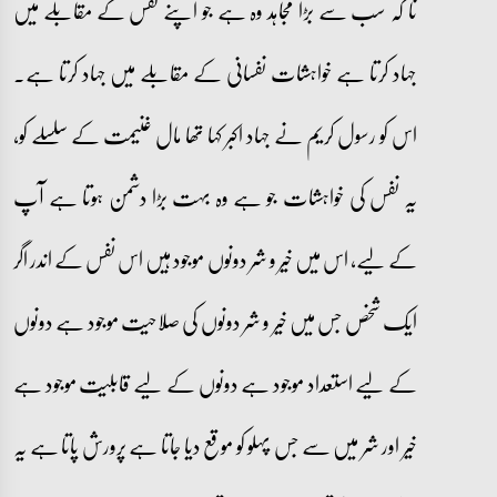
نا کہ سب سے بڑا مجاہد وہ ہے جو اپنے نفس کے مقابلے میں
جہاد کرتا ہے خواہشات نفسانی کے مقابلے میں جہاد کرتا ہے۔
اس کو رسول کریم نے جہاد اکبر کہا تھا مال غنیمت کے سلسلے کو،
یہ نفس کی خواہشات جو ہے وہ بہت بڑا دشمن ہوتا ہے آپ
کے لیے، اس میں خیر و شر دونوں موجود ہیں اس نفس کے اندر اگر
ایک شخص جس میں خیر و شر دونوں کی صلاحیت موجود ہے دونوں
کے لیے استعداد موجود ہے دونوں کے لیے قابلیت موجود ہے
خیر اور شر میں سے جس پہلو کو موقع دیا جاتا ہے پرورش پاتا ہے یہ