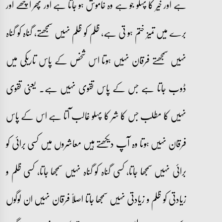
ہے اور خیر کا پہلو جو ہے وہ خاموش ہو جاتا ہے اور پھر اچھے اور
برے میں تمیز ختم ہو تی ہے، ظلم کو ظلم نہیں سمجھتے، گناہ کو گناہ
نہیں سمجھتے فرقان نہیں ہوتا اس شخص کے پاس تاریکی میں
ڈوب جاتا ہے جس کے پاس تقوی نہیں ہے۔ یعنی تقوی
نہیں کا مطلب جس کا شر کا پہلو غالب آتا ہے اس کے پاس
فرقان نہیں ہوتا وہ آپ دیکھتے ہیں معاشروں میں کسی برائی کو
برائی نہیں سمجھا جاتا، کسی گناہ کو گناہ نہیں سمجھا جاتا، کسی ظلم و
زیادتی کو ظلم و زیادتی نہیں سمجھا جاتا اصلاً فرقان نہیں ان لوگوں