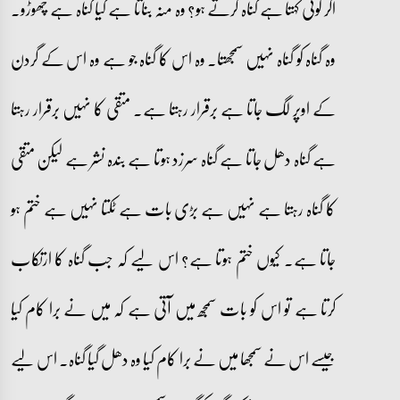
اگر کوئی کہتا ہے گناہ کرتے ہو؟ وہ منہ بناتا ہے کیا گناہ ہے چھوڑو۔
وہ گناہ کو گناہ نہیں سمجھتا۔ وہ اس کا گناہ جو ہے وہ اس کے گردن
کے اوپر لگ جاتا ہے برقرار رہتا ہے۔ متقی کا نہیں برقرار رہتا
ہے گناہ دھل جاتا ہے گناہ سرزد ہوتا ہے بندہ نشر ہے لیکن متقی
کا گناہ رہتا ہے نہیں ہے بڑی بات ہے ٹکتا نہیں ہے ختم ہو
جاتا ہے۔ کیوں ختم ہوتا ہے؟ اس لیے کہ جب گناہ کا ارتکاب
کرتا ہے تو اس کو بات سمجھ میں آتی ہے کہ میں نے برا کام کیا
جیسے اس نے سمجھا میں نے برا کام کیا وہ دھل گیا گناہ۔ اس لیے