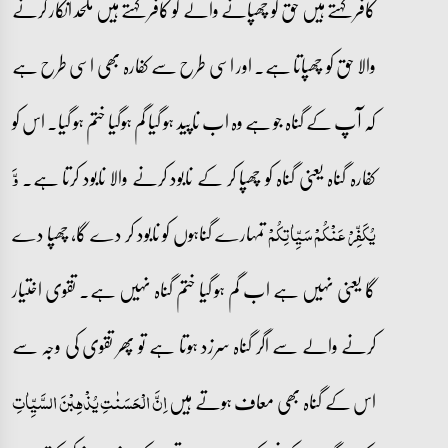
کافر کہتے ہیں حق کو چھپانے والے کو کافر کہتے ہیں ملحد انکار کرنے
والا حق کو چھپاتا ہے۔ اور اسی طرح سے کفارہ بھی اسی طرح ہے
کہ آپ کے گناہ جو ہے وہ اب ناپید ہو گیا گم ہوگیا ختم ہو گیا۔ اس کو
کفارہ گناہ یعنی گناہ کو چھپا کر کے نابود کرنے والا نابود کرتا ہے۔
وَّ
تمہارے گناہوں کو نابود کر دے گا، چھپا دے
یُکَفِّرۡ عَنۡکُمۡ سَیِّاٰتِکُمۡ
گا یعنی نہیں ہے اب گم ہو گیا ختم گناہ نہیں ہے۔ تقوی اختیار
کرنے والے سے اگر گناہ سرزد ہوتا ہے تو پھر تقوی کی وجہ سے
اس کے گناہ بھی معاف ہوتے ہیں
اِنَّ الۡحَسَنٰتِ یُذۡہِبۡنَ السَّیِّاٰتِ