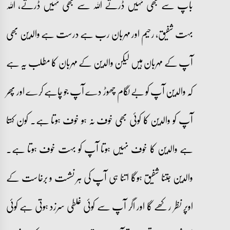
باپ سے بھی نہیں ڈرتے اللہ سے بھی نہیں ڈرتے، اللہ
بہت شفیق، رحیم اور مہربان رب ہے درست ہے والدین بھی
آپ کے مہربان ہیں لیکن والدین کے مہربان کا مطلب یہ ہے
کہ والدین آپ کو بے لگام چھوڑ دے آپ جو چاہے کرے اور پھر
آپ کو والدین کا کوئی بھی خوف نہ ہو خوف ہوتا ہے۔ کون کہتا
ہے والدین کا خوف نہیں ہوتا آپ کو بہت خوف ہوتا ہے۔
والدین جتنا شفیق ہوگا اتنا ہی آپ کی ہر نشست و برخاست کے
اوپر نظر رکھے گا اور اگر آپ سے کوئی غلطی سرزد ہوتی ہے کوئی