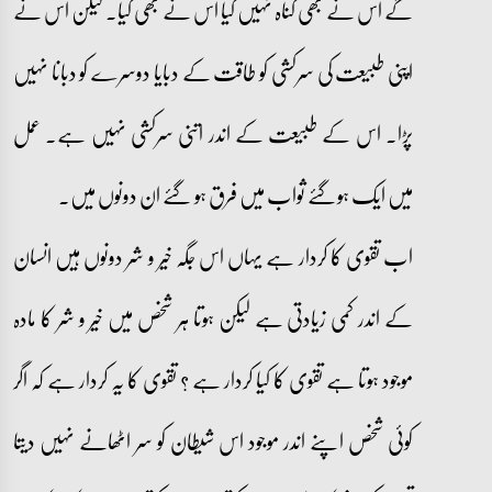
گے اس نے بھی گناہ نہیں کیا اس نے بھی کیا۔ لیکن اُس نے
اپنی طبیعت کی سرکشی کو طاقت کے دبایا دوسرے کو دبانا نہیں
پڑا۔ اس کے طبیعت کے اندر اتنی سرکشی نہیں ہے۔ عمل
میں ایک ہوگئے ثواب میں فرق ہو گئے ان دونوں میں۔
اب تقوی کا کردار ہے یہاں اس جگہ خیر و شر دونوں ہیں انسان
کے اندر کمی زیادتی ہے لیکن ہوتا ہر شخص میں خیر و شر کا مادہ
موجود ہوتا ہے تقوی کا کیا کردار ہے ؟ تقوی کا یہ کردار ہے کہ اگر
کوئی شخص اپنے اندر موجود اس شیطان کو سر اٹھانے نہیں دیتا