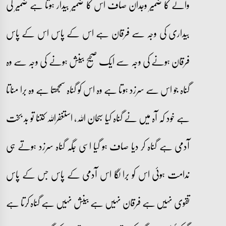
والے کا ضمیر وجدان صاف اس کا ضمیر بیدار ہوتا ہے ضمیر کی
بیداری کی وجہ سے فرقان ہے اس کے پاس اس کے پاس
فرقان ہونے کی وجہ سے ایک صحیح بینش ہونے کی وجہ سے وہ
گناہ جو اس سے سرزد ہوتا ہے وہ اس کو گناہ سمجھتا ہے وہ برا مناتا
ہے خود کہ آہ میں نے گناہ کیا سبحان اللہ، استغفراللہ کتنا تو بد بخت
آدمی ہے گناہ کر دیا صاف ہو گیا اسی جگہ گناہ سرزد ہوتے ہی
ندامت ہوئی اس کو برا لگا اس آدمی کے پاس جس کے پاس
تقوی نہیں ہے فرقان نہیں ہے بینش نہیں ہے گناہ کرتا ہے