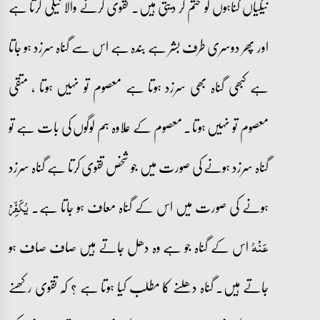
نیکیاں گناہوں کو ختم کر دیتی ہیں۔ تقوی کرنے والا نیکی کرتا ہے
اور پھر دوسری طرف بشر ہے بندہ ہے اس سے گناہ سرزد ہو جاتا
ہے کبھی گناہ بھی سرزد ہوتا ہے معصوم تو نہیں ہوتا ، متقی
معصوم تو نہیں ہوتا۔ معصوم کے علاوہ ہم لوگوں کی بات ہے تو
گناہ سرزد ہونے کی صورت میں جو شخص تقوی کرتا ہے گناہ سرزد
ہونے کی صورت میں اس کے گناہ معاف ہو جاتا ہے۔
یُکَفِّرۡ
اس کے گناہ جو ہے وہ دھل جاتے ہیں صاف صاف ہو
عَنۡہُ
جاتے ہیں۔ گناہ دھلنے کا مطلب کیا ہوتا ہے ؟ کہ تقوی رکھنے