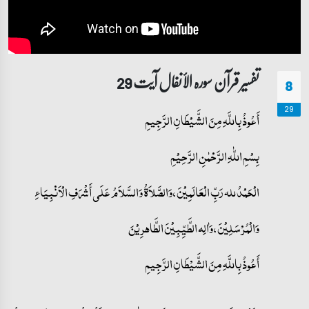
تفسیر قرآن سورہ ‎الأنفال‎ آیت 29
8
29
أَعُوذُ بِاللَّهِ مِنَ الشَّيْطَانِ الرَّجِيمِ
بِسْمِ اللّٰهِ الرَّحْمٰنِ الرَّحِيْمِ
الْحَمْدُ لله رَبِّ الْعَالَمِيْنَ، وَالصَّلاَةُ وَالسَّلاَمُ عَلَى أَشْرَفِ الْأَنْبِيَاءِ
وَالْمُرْسَلِيْنَ، وَاٰلِه الطَّیِّبِیْنَ الطَّاهرِیْنَ
أَعُوذُ بِاللَّهِ مِنَ الشَّيْطَانِ الرَّجِيمِ