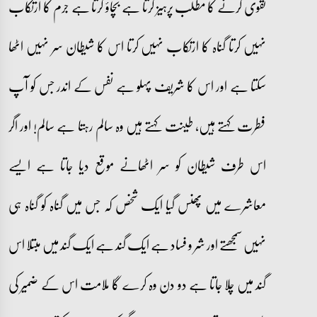
تقوی کرنے کا مطلب پرہیز کرتا ہے بچاؤ کرتا ہے جرم کا ارتکاب
نہیں کرتا گناہ کا ارتکاب نہیں کرتا اس کا شیطان سر نہیں اٹھا
سکتا ہے اور اس کا شریف پہلو ہے نفس کے اندر جس کو آپ
فطرت کہتے ہیں، طینت کہتے ہیں وہ سالم رہتا ہے سالم! اور اگر
اس طرف شیطان کو سر اٹھانے موقع دیا جاتا ہے ایسے
معاشرے میں پھنس گیا ایک شخص کہ جس میں گناہ کو گناہ ہی
نہیں سمجھتے اور شر و فساد ہے ایک گند ہے ایک گند میں مبتلا اس
گند میں چلا جاتا ہے دو دن وہ کرے گا ملامت اس کے ضمیر کی