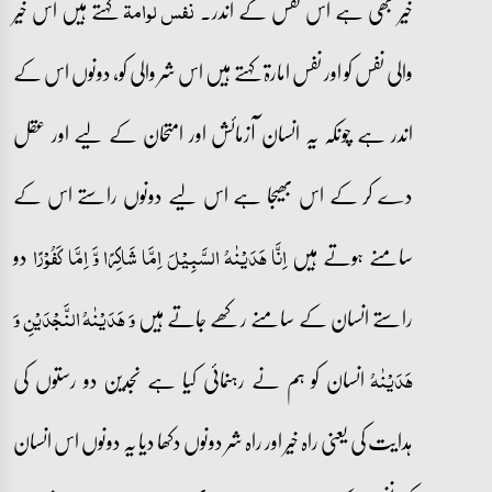
خیر بھی ہے اس نفس کے اندر۔
کہتے ہیں اس خیر
نفس لوامۃ
والی نفس کو اور نفس امارۃ کہتے ہیں اس شر والی کو، دونوں اس کے
اندر ہے چونکہ یہ انسان آزمائش اور امتحان کے لیے اور عقل
دے کر کے اس بھیجا ہے اس لیے دونوں راستے اس کے
سامنے ہوتے ہیں
دو
اِنَّا ہَدَیۡنٰہُ السَّبِیۡلَ اِمَّا شَاکِرًا وَّ اِمَّا کَفُوۡرًا
راستے انسان کے سامنے رکھے جاتے ہیں
وَ ہَدَیۡنٰہُ النَّجۡدَیۡنِ
وَ
انسان کو ہم نے رہنمائی کیا ہے نجدین دو رستوں کی
ہَدَیۡنٰہُ
ہدایت کی یعنی راہ خیر اور راہ شر دونوں دکھا دیا یہ دونوں اس انسان