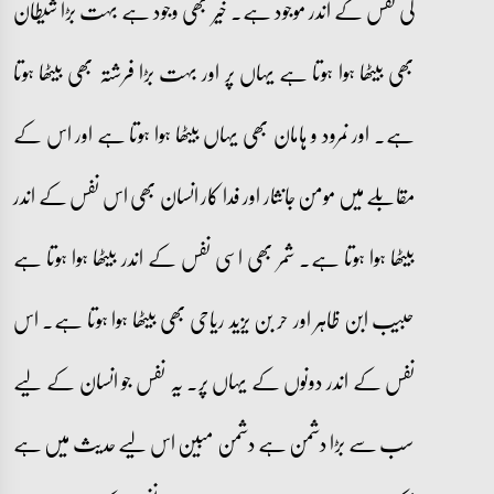
کی نفس کے اندر موجود ہے۔ خیر بھی وجود ہے بہت بڑا شیطان
بھی بیٹھا ہوا ہوتا ہے یہاں پر اور بہت بڑا فرشتہ بھی بیٹھا ہوتا
ہے۔ اور نمرود و ہامان بھی یہاں بیٹھا ہوا ہوتا ہے اور اس کے
مقابلے میں مومن جانثار اور فدا کار انسان بھی اس نفس کے اندر
بیٹھا ہوا ہوتا ہے۔ شمر بھی اسی نفس کے اندر بیٹھا ہوا ہوتا ہے
حبیب ابن ظاہر اور حر بن یزید ریاحی بھی بیٹھا ہوا ہوتا ہے۔ اس
نفس کے اندر دونوں کے یہاں پر۔ یہ نفس جو انسان کے لیے
سب سے بڑا دشمن ہے دشمن مبین اس لیے حدیث میں ہے