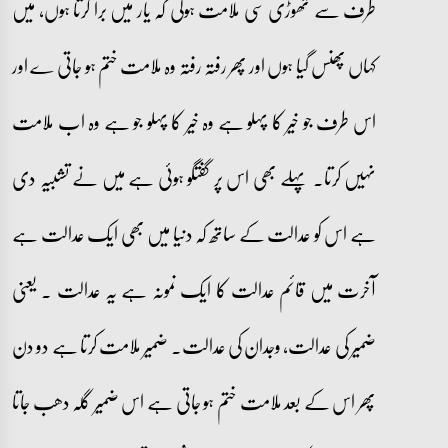
طرف سے تھوڑی سی ملامت ہوگی کہ یار میں برا کرتا ہوں، میں
کہاں پھنس گیا ہوں اور پھر رفتہ رفتہ وہ ملامت ختم ہو جاتی ے اور
اس طرف جو خیر کا پہلو ہے وہ خیر کا پہلو جو ہے وہ اب ملامت
نہیں کرتا۔ پہلے بھی اس پر گفتگو ہوئی ہے میں نے تشبیہ دی
ہے اس کو عدالت کے ساتھ کہ دنیا میں بھی ایک عدالت ہے
آخرت میں قائم عدالت کا ایک نمونہ ہے یہ عدالت ۔ یعنی
ضمیر کی عدالت، وجدان کی عدالت۔ ضمیر ملامت کرتا ہے دو دن
پھر اس کے بعد ملامت ختم ہو جاتی ہے اس ضمیر گلہ دھب جاتا