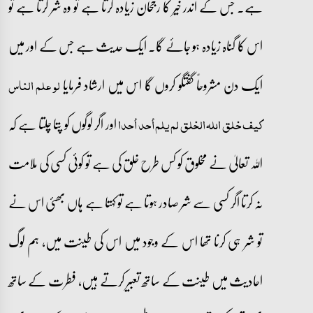
ہے۔ جس کے اندر خیر کا رجحان زیادہ کرتا ہے تو وہ شر کرتا ہے تو
اس کا گناہ زیادہ ہو جائے گا۔ ایک حدیث ہے جس کے اور میں
ایک دن مشروحاً گفتگو کروں گا اس میں ارشاد فرمایا
لو علم الناس
اور اگر لوگوں کو پتا چلتا ہے کہ
كيف خلق الله الخلق لم يلم أحد أحدا
اللہ تعالیٰ نے مخلوق کو کس طرح خلق کی ہے تو کوئی کسی کی ملامت
نہ کرتا اگر کسی سے شر صادر ہوتا ہے تو کہتا ہے ہاں بھئی اس نے
تو شر ہی کرنا تھا اس کے وجود میں اس کی طینت میں، ہم لوگ
احادیث میں طینت کے ساتھ تعبیر کرتے ہیں، فطرت کے ساتھ