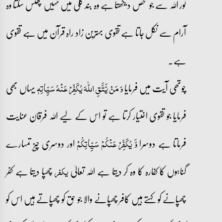
نور اللہ سے جو شخص دیکھتا ہے وہ بند گلی میں نہیں پھنس سکتا وہ
آرام سے نکل جاتا ہے تقوی بہترین زاد راہ قرآن میں ہے تقوی
ہے۔
چوتھی آیت میں فرمایا
یہاں بھی
وَ مَنۡ یَّتَّقِ اللّٰہَ یُکَفِّرۡ عَنۡہُ سَیِّاٰتِہٖ
فرمایا جو تقوی اختیار کرتا ہے تو اس کے لیے اللہ فرقان عنایت
فرماتا ہے دوسرا
اور دوسری چیز تمہارے
وَّ یُکَفِّرۡ عَنۡکُمۡ سَیِّاٰتِکُمۡ
گناہوں کا کفارہ کا وہ کر دیتا ہے اللہ تعالیٰ
چھپا دیتا ہے کفر
یکفر
چھپانے کو کہتے ہیں کافر چھپانے والا جو حق کو چھپاتے ہیں اس کو