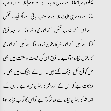
پہلو وہ سر اٹھاتا ہے نمایاں ہو جاتا ہے اور دوسرا جو ہے وہ دھب
جاتا ہے دوسری طرف جو ہے وہ دھب جاتی ہے اگر ایک شخص
ہے اس کے اندر، ہر شخص کے اندر خیر و شر ہوتا ہے البتہ فرق
کرتا ہے کسی کے اندر شر کا رجحان زیادہ ہوتا ہے کسی کے اندر خیر
کا رجحان زیادہ ہوتا ہے یہ فرق اس کی طینت و خلقت میں بھی
جس کو آج کل جنیٹک کہتے ہیں۔ اس کے جنیٹک میں بھی یہ
ودیعت ہے کہ اس کے اندر شر کا رجحان زیادہ ہے۔ جس کے
اندر شر کا رجحان زیادہ ہے وہ خیر کرتا ہے تو اس کا ثواب زیادہ ہوتا