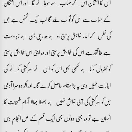
اس کا امتحان اس کے حساب سے ہوجائے گا۔ اور اس امتحان
کے حساب سے اس کو ثواب ملے گا اب ایک شخص ہے جس
کی نفس کے اندر خواہش پرستی جو ہے وہ رچی بسی ہے زبردست
ہے طاقتور ہے اس کی خواہش پرستی اور وہ اپنی اس خواہش پرستی
کو کنٹرول کرتا ہے کبھی بھی اس کو اس نے سرکشی کرنے کی
اجازت نہیں دی یہ بڑا مقام حاصل کرے گا۔ اور اگر دوسرا آدمی
جس کو سرکشی کی اتنی خواش نہیں ہے بھولا بھالا آرام طبیعت کا
انسان ہے تو وہ بھی دونوں بھی ایک قسم کے عل انجام دیں