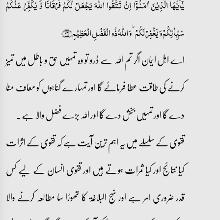
یٰۤاَیُّہَا الَّذِیۡنَ اٰمَنُوۡۤا اِنۡ تَتَّقُوا اللّٰہَ یَجۡعَلۡ لَّکُمۡ فُرۡقَانًا وَّ یُکَفِّرۡ عَنۡکُمۡ
سَیِّاٰتِکُمۡ وَ یَغۡفِرۡ لَکُمۡ ؕ وَ اللّٰہُ ذُو الۡفَضۡلِ الۡعَظِیۡمِ﴿۲۹﴾
اے اہل ایمان اگر تم اللہ سے ڈرو تو وہ تمہیں حق و باطل میں تمیز
کرنے کی طاقت عطا فرمائے گا اور تمہارے گناہوں کو معاف مٹا
دے گا اور تمہیں بخش دے گا اور اللہ بڑے فضل والا ہے۔
تقوی کے سلسلے میں یہ اہم ترین آیت ہے کہ تقوی کے اثرات
کیا نتائج اور کیا ثمرات ہوتے ہیں اور تقوی انسان کے لیے کس
قدر ضروری امر ہے اور نہج البلاغۃ کا تھوڑا سا مطالعہ کرنے والا