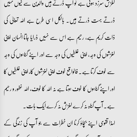
لغزش سرزد ہوتی ہے تو آپ ڈرتے ہیں والدین سے کیوں نہیں
ڈرتے بہت ڈرتے ہیں۔ بالکل اسی طرح ہے اللہ تعالیٰ کی
ذات کریم ہے، رحیم ہے اس سے نہیں ڈرایا جاتا انسان اپنی
لغزشوں کی وجہ، اپنی غلطیوں کی وجہ سے اور اپنے گناہوں کی وجہ
سے خوف کرتا ہے۔ فالواقع خوف اپنی لغزشوں کا، اپنی غلطیوں کا
اور اپنے گناہوں کا خوف ہوتا ہے نہ اللہ کا خوف، اللہ غفور و رحیم
ہے۔ آپ گناہ نہ کرے لغزش نہ کرے ایک بات۔
لہذا تقوی اپنے بچاؤ کرنا ان خطرات سے جو آپ کی زندگی کے