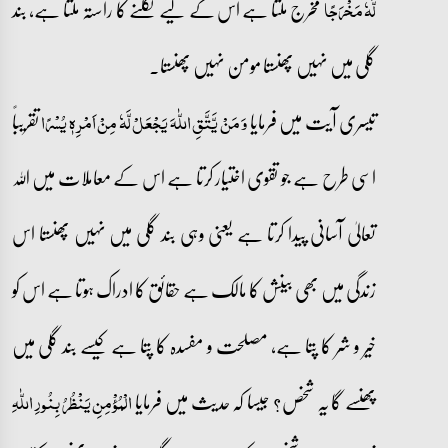
مخرج ملتا ہے اس کے لیے نکلنے کا راستہ ملتا ہے، بند
لَّہٗ مَخۡرَجًا
گلی میں نہیں پھنستا مومن نہیں پھنستا۔
تیسری آیت میں فرمایا
تقریباً
وَ مَنۡ یَّتَّقِ اللّٰہَ یَجۡعَلۡ لَّہٗ مِنۡ اَمۡرِہٖ یُسۡرًا
اسی طرح ہے جو تقوی اختیار کرتا ہے اس کے معاملات میں اللہ
تعالیٰ آسانی پیدا کرتا ہے یعنی وہی بند گلی میں نہیں پھنستا اس
زندگی میں بھی بینش کا مالک ہے حقائق کا ادراک ہوتا ہے اس کو
خیر و شر کا پتا ہے، مصلحت و مفسدہ کا پتا ہے کیسے بند گلی میں
پھنسے گا یہ شخص؟ جیسا کہ حدیث میں فرمایا
الْمُؤْمِنِ یَنْظُرُ بِنُورِ اللّٰہِ