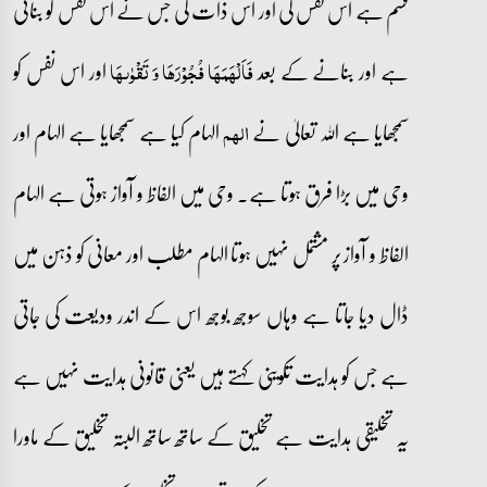
قسم ہے اس نفس کی اور اس ذات کی جس نے اس نفس کو بنائی
ہے اور بنانے کے بعد
اور اس نفس کو
فَاَلۡہَمَہَا فُجُوۡرَہَا وَ تَقۡوٰىہَا
سمجھایا ہے اللہ تعالیٰ نے
الہام کیا ہے سمجھایا ہے الہام اور
الھم
وحی میں بڑا فرق ہوتا ہے۔ وحی میں الفاظ و آواز ہوتی ہے الہام
الفاظ و آواز پر مشتمل نہیں ہوتا الہام مطلب اور معانی کو ذہن میں
ڈال دیا جاتا ہے وہاں سوجھ بوجھ اس کے اندر ودیعت کی جاتی
ہے جس کو ہدایت تکوینی کہتے ہیں یعنی قانونی ہدایت نہیں ہے
یہ تخلیقی ہدایت ہے تخلیق کے ساتھ ساتھ البتہ تخلیق کے ماورا