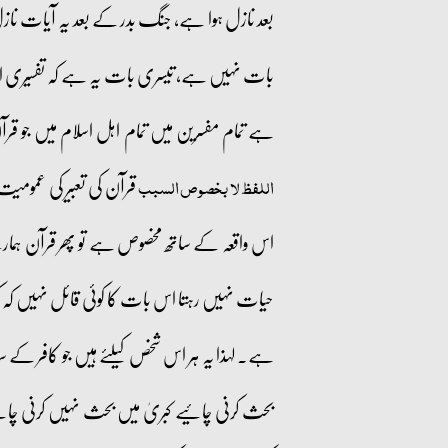
بعد نازل ہوا ہے، جنگ بدر کے بعد یہ آیات ناز
بات نہیں ہے، تیسری بات یہ ہے کہ تفسیری اصو
ہے تمام مفسرین میں تمام اہل اسلام میں جو قر
قرآن کی تعبیر کی عمومی
اللفظ لا بخصوص السبب
اس واقعہ کے ساتھ مخصوص ہے تو پھر قرآن ہم
حیات نہیں رہتا اس بات کا کوئی قائل نہیں کہ کوئ
ہے۔ لہذا یہ ہر اس شخص کیلئے ہیں جو کافر کے سا
بحث کرنی چائیے کبریٰ میں بحث نہیں کرنی چائیے