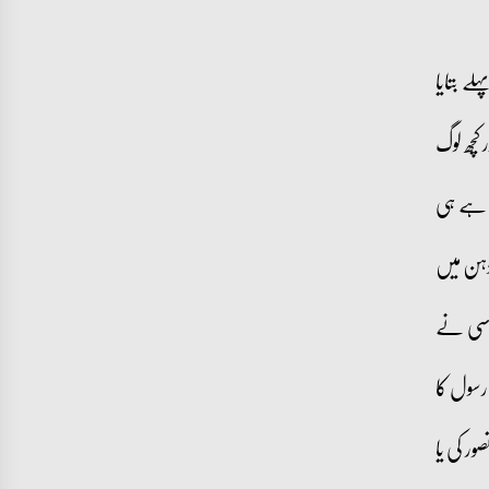
ے بتایا
کچھ لوگ
سے ہے ہی
 ذہن میں
 کسی نے
 رسول کا
ور کی یا