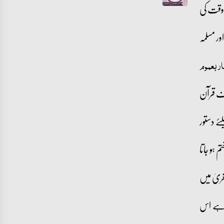
 وقت کی
ر مسلمہ
ر بعموم
رف قرآن
ے دستور
 ہو جاتا
ریٰ میں
ا ہے اس