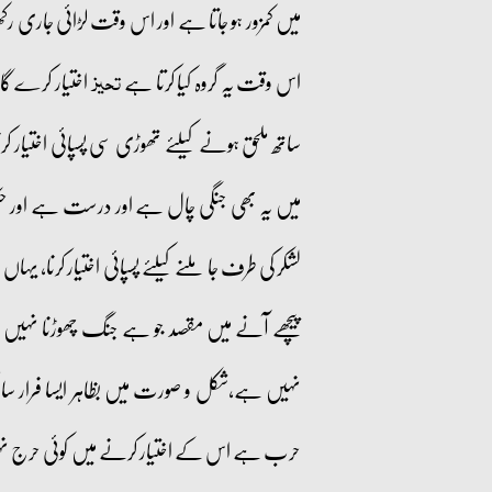
میں کمزور ہو جاتا ہے اور اس وقت لڑائی جاری رکھن
اس وقت یہ گروہ کیا کرتا ہے
اختیار کرے گا 
تحیز
ساتھ ملحق ہونے کیلئے تھوڑی سی پسپائی اختیار 
میں یہ بھی جنگی چال ہے اور درست ہے اور ح
لشکر کی طرف جا ملنے کیلئے پسپائی اختیار کرنا، یہاں
پیچھے آنے میں مقصد جو ہے جنگ چھوڑنا نہیں ہوتا ب
نہیں ہے،شکل و صورت میں بظاہر ایسا فرار سا ل
حرب ہے اس کے اختیار کرنے میں کوئی حرج نہیں۔ 