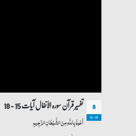
تفسیر قرآن سورہ ‎الأنفال‎ آیات 15 - 18
8
15-18
أَعُوذُ بِاللَّهِ مِنَ الشَّيْطَانِ الرَّجِيمِ