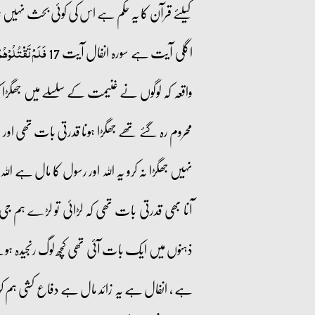
کیلئے قرآن کا یہ حکم ہے اس کی کوئی بحث نہیں 
اگلی آیت ہے سورہ انفال آیت 17
فَلَمۡ تَقۡتُلُوۡہُم
واقعہ کہ لوگوں نے غنیمت کے سلسلے میں جھگڑا ک
محروم رہ گئے تھے جھگڑا ہونا قدرتی بات تھی اور ج
نہیں جھگڑا نہ کرو یہ اللہ اور رسول کا مال ہے ا
آنا بھی قدرتی بات تھی کہ لڑائی تو لڑے ہم 
ذہنوں میں ایک بات آئی تھی کچھ لوگ رنجیدہ ہوگئے
ہے ، انفال ہے یہ زائد مال ہے دفاع کشی ہم کرتے 