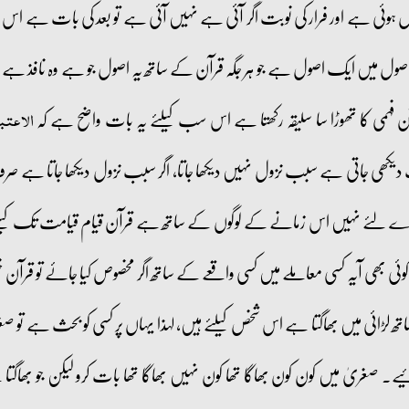
ل ہوئی ہے اور فرار کی نوبت اگر آئی ہے نہیں آئی ہے تو بعد کی بات ہے اس
ل میں ایک اصول ہے جو ہر جگہ قرآن کے ساتھ یہ اصول جو ہے وہ نافذ ہے او
آن فہمی کا تھوڑا سا سلیقہ رکھتا ہے اس سب کیلئے یہ بات واضح ہے کہ
الاعتبا
ت دیکھی جاتی ہے سبب نزول نہیں دیکھا جاتا، اگر سبب نزول دیکھا جاتا ہے ص
ارے لئے نہیں اس زمانے کے لوگوں کے ساتھ ہے قرآن قیام قیامت تک کیلئ
ی بھی آیہ کسی معاملے میں کسی واقعے کے ساتھ اگر مخصوص کیا جائے تو قرآن ختم
تھ لڑائی میں بھاگتا ہے اس شخص کیلئے ہیں، لہذا یہاں پر کسی کو بحث ہے تو صغ
۔ صغریٰ میں کون کون بھاگا تھا کون نہیں بھاگا تھا بات کرو لیکن جو بھاگت