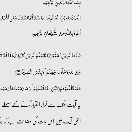
بِسْمِ اللّٰهِ الرَّحْمٰنِ الرَّحِيْمِ
الْحَمْدُ لله رَبِّ الْعَالَمِيْنَ، وَالصَّلاَةُ وَالسَّلاَمُ عَلَى أَشْرَفِ ا
أَعُوذُ بِاللَّهِ مِنَ الشَّيْطَانِ الرَّجِيمِ
مِّنَ اللّٰہِ وَ مَاۡوٰىہُ جَہَنَّمُ ؕ وَ بِئۡسَ الۡمَصِیۡرُ﴿۱۶﴾
فَلَمۡ تَقۡتُلُوۡہُمۡ وَ لٰکِنَّ اللّٰہَ قَتَلَہُمۡ ۪ وَ مَا رَمَیۡتَ اِذۡ رَمَیۡتَ 
یہ آیت جنگ سے فرار اختیار کرنے کے سلسلے می
اگلی آیت میں اس بات کی وضاحت ہے کہ جنگ