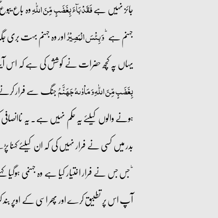
جائز نہیں ہے
وہ باع یبوع 
فَقَدۡ بَآءَ بِغَضَبٍ مِّنَ اللّٰہِ
جہنم ہے
اور وہ جہنم بہت بری ج
ؕ وَ بِئۡسَ الۡمَصِیۡرُ
یہاں پہ کچھ حضرات نے کوشش کی ہے کہ اس آیت 
جنگ سے فرار کرنے و
بِغَضَبٍ مِّنَ اللّٰہِ وَ مَاۡوٰىہُ جَہَنَّمُ
ہونے والوں کیلئے یہ حکم نہیں ہے۔ یہ ناانصاف
بدر میں کسی نے فرار نہیں کی کہ ان کیلئے کہنا پ
جس جس نے فرار اختیار کیا ہے وہ جہنمی ہوگیا کہ
ؕ
آپ اس پر تطبیق کرے اور پھر اسی کے اوپر بند