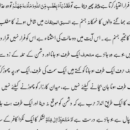
 اختیار کرتا ہے پیٹھ پھیر دیتا ہے تو
تو وہ عذ
فَقَدۡ بَآءَ بِغَضَبٍ مِّنَ اللّٰہِ وَ مَاۡوٰىہُ جَہَنَّمُ
ے بھاگنے والوں کا ٹھکانہ جہنم ہے
میں شامل ہونے کا مطلب
السبق الموبقات
نتیجہ جہنم ہے۔ اس آیت میں دو حالت کی استثناء ہے اس کو فرار نہیں قرار د
تیں جو ہے وہ جائز ہے
ایک طرف ہو جانا اور دشمن کے حملہ کے زد س
متحرف
حرف ایک طرف ہو جانا کو کہتے ہیں ایک سمت کی طرف، ایک مورچہ چھوڑ کر 
ف
 طرف ہونا جان بچانے کیلئے نہیں ہے، میدان کارزار کو چھوڑنے کیلئے نہیں 
ت کا ایک طریق انداز حرب ہے کہ دشمن کو موقع نہ دینا اور ایک طرف ہٹ جانا 
جنگی چال ہے جو جائز ہے درست ہے
لشکر کا ایک ٹکڑا کافر کے سا
اَوۡ مُتَحَیِّزًا اِلٰی فِئَۃٍ