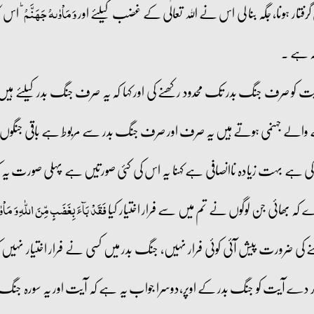
گرفتار ہونا، جگہ بنا لی اس نے اللہ تعالٰی کے غضب کیلئے اور
اس کا
وَ مَاۡوٰىہُ جَہَنَّمُ ؕ
گہ ہے ۔
کو صرف جنگ بدر تک محدود رکھنے کی اور کہا کہ یہ صرف جنگ بدر کیلئے ہیں
الے جہنمی ہوتے ہیں یہ صرف اور صرف جنگ بدر سے مربوط ہے باقی جنگوں م
ی کی ہے بہت زیادہ ناانصافی ہے کہنا یہ اس کی کئی صورتیں ہے پہلی صورت یہ
ڑے کہ بھائی جن لوگوں نے تم میں سے فرار اختیار کیا
فَقَدۡ بَآءَ بِغَضَبٍ مِّنَ اللّٰہِ وَ مَاۡو
نے کی ضرورت پیش آئی کوئی فرار نہیں، جنگ بدر میں کسی نے فرار اختیار نہیں ک
 کر دے آیت کو جنگ بدر کے اوپر،دوسرا جواب یہ ہے کہ آیت اور یہ سورہ جنگ