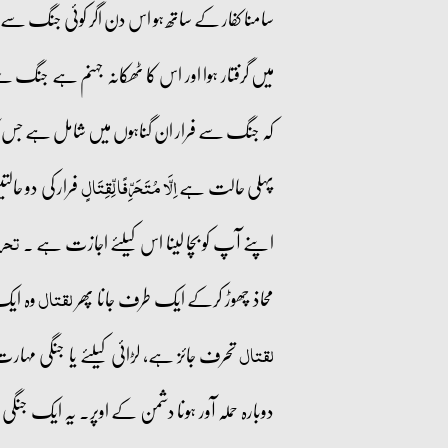
سامنا کفار کے ساتھ ہو اس دن اگر کوئی جنگ سے فرار
میں گرفتار ہوا اور اس کا ٹھکانہ جہنم ہے جنگ س
کہ جنگ سے فرار ان گناہوں میں شامل ہے جس کا 
پہلی حالت ہے
فرار کی دو حال
اِلَّا مُتَحَرِّفًا لِّقِتَالٍ
اپنے آپ کو بچا لینا اس کیلئے اجازت ہے ۔
تحر
محاذ چھوڑ کرکے ایک طرف جانا پھر
وہ ایک
لقتال
تحرف جائز ہے، لڑائی کیلئے یا جنگی مہار
لقتال
دوبارہ حملہ آور ہونا دشمن کے اوپر۔ یہ ایک 