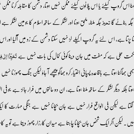
ا اس گروپ کیلئے یا اس پلاٹون کیلئے ممکن نہیں ہوتا، دشمن کا مقابلہ کرنا ممکن ن
جگہ بنائے گا
جگہ ملنا، ملحق ہونا اور لشکر کے ساتھ اسلام کا جو مین لشکر 
تحیز
کرنا پڑتا ہے، اس لئے یہ گروپ اکیلے لڑ نہیں سکتا دشمن کے زد میں آگیا اور 
کمت عملی ہے کہ مفت میں جان دینا کوئی کمال کی بات نہیں ہے
تَحَیِّزًا اِلٰی فِ
 بھی بھاگنا ہوتا ہے باقاعدہ پسپائی اختیار کرو بھاگو پیچھے آ جاؤ لیکن جنگ چھوڑنا نہ
لکہ دیگر لشکر کے ساتھ ملنا ہوتا ہے، ان دو حالتوں میں فرار جائز ہے جو فی الو
گتا ہے لیکن فی الواقع فرار نہیں ہے جان بچانا نہیں ہے جنگی مہارت کا ای
لیکن اگر ایک شخص جان بچانا چاہتا ہے میدان کارزار چھوڑ دیتا ہے تو یہ کا