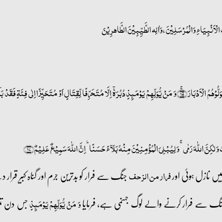
لْأَنْبِيَاءِ وَالْمُرْسَلِيْنَ، وَاٰلِه الطَّیِّبِیْنَ الطَّاهرِیْنَ
یٰۤاَیُّہَا الَّذِیۡنَ اٰمَنُوۡۤا اِذَا لَقِیۡتُمُ الَّذِیۡنَ کَفَرُوۡا زَحۡفًا فَلَا تُوَلُّوۡہُمُ الۡاَدۡبَارَ ﴿ۚ۱۵﴾وَ مَنۡ یُّوَلِّہِمۡ یَوۡمَئِذٍ دُبُرَہٗۤ اِلَّا مُتَحَرِّفًا لِّقِتَالٍ اَوۡ مُتَحَیِّزًا اِلٰی 
وَ لٰکِنَّ اللّٰہَ رَمٰی ۚ وَ لِیُبۡلِیَ الۡمُؤۡمِنِیۡنَ مِنۡہُ بَلَآءً حَسَنًا ؕ اِنَّ اللّٰہَ سَمِیۡعٌ عَلِیۡمٌ﴿۱۷﴾
ں نازل ہوئی اور
جنگ سے فرار کو بدترین جرم اور گناہ کبیر قرار
فرار من الزحف
 سے فرار کرنے والے لوگ جہنمی ہے، فرمایا
جس دن تمہا
وَ مَنۡ یُّوَلِّہِمۡ یَوۡمَئِذٍ