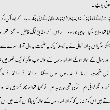
ہونی چائیے۔
جنگ بدر کے بعد آپ کو پہل
ۡ وَ لٰکِنَّ اللّٰہَ قَتَلَہُمۡ ۪ وَ مَا رَمَیۡتَ اِذۡ رَمَیۡتَ وَ لٰکِنَّ اللّٰہَ رَمٰی
یا تھا نزاع ہوگیا۔ جاہلی جو رسوم ہے اس کے مطابق لوگ قابض ہوگئے تھے اور 
ھگڑا ہوگیا اس پر اللہ تعالٰی نے یہ فیصلہ کیا کہ یہ غنیمت یہ مال تمہارا سرے 
للہ اور رسول کے حوالہ ہوگئے اللہ اور رسول کے حوالہ جب ہوگیا تو ایک تصور میں
جی مال غنیمت لے جائے اللہ رسول، سوال ہوسکتا ہے اٹھائے نہ اٹھائے ہو
 ہونگے لڑائی ہم نے کی تھی جان پہ ہم نے کھیلا تھا اور پھر کہتے ہیں اللہ اور
ہیں اس کو زائد مال کہ کر اللہ اور رسول کے حوالہ کیا جاتا اس آیت میں اس تص