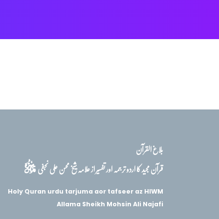
بلاغ القرآن
قدس‌سره
قرآن مجید کا اردو ترجمہ اور تفسیر از علامہ شیخ محسن علی نجفی
Holy Quran urdu tarjuma aor tafseer az HIWM
Allama Sheikh Mohsin Ali Najafi