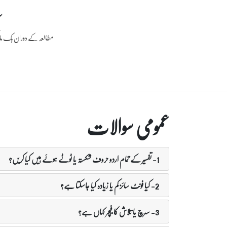
مطالعہ کے دوران بک مار
عمومی سوالات
1- تفسیر کے تمام اردو حروف شکستہ یا ٹوٹے ہوئے ہیں کیا کریں؟
2- کیا فونٹ سائز کم یا زیادہ کیا جاسکتا ہے؟
3- سرچ یا تلاش کا فیچر کہاں ہے؟