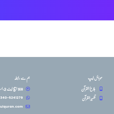
موبائل ایپ
ہم سے رابطہ
بلاغ القرآن
168 ایچ ایٹ 2، اسلام آباد
تفسیر القرآن
 340-5241279
ulquran.com