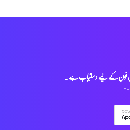
ر آئی فون کے لیے دستیاب ہے۔
یں۔
DOW
App