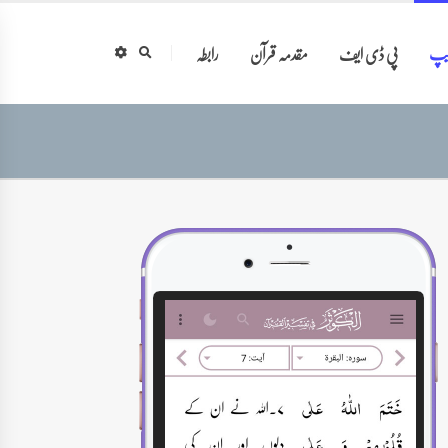
ایپ
پی ڈی ایف
مقدمہ قرآن
رابطہ