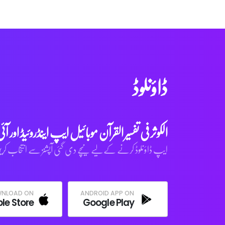
ڈاؤنلوڈ
الکوثر فی تفسیر القرآن موبائیل ایپ
اینڈروئیڈ او
ایپ ڈاؤنلوڈ کرنے کے لیے نیچے دی گئی آپشنز سے انتخاب کر
NLOAD ON
ANDROID APP ON
le Store
Google Play