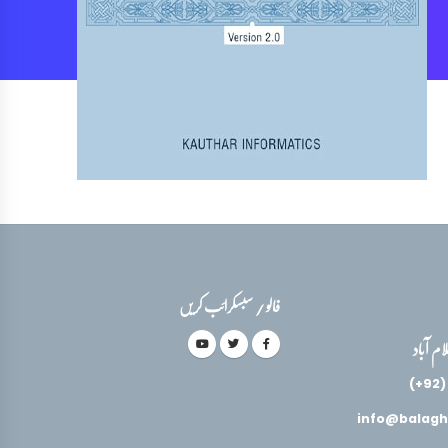
فالو / سبسکرائب کریں
(+92)
info@balagh