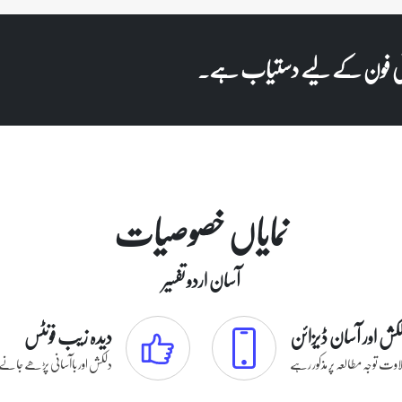
ر آئی فون کے لیے دستیاب ہے۔
نمایاں خصوصیات
آسان اردو تفسیر
کش اور آسان ڈیزائن
دیدہ زیب فونٹس
اوت توجہ مطالعہ پر مذکور رہے
دلکش اور باآسانی پڑھے جانے و