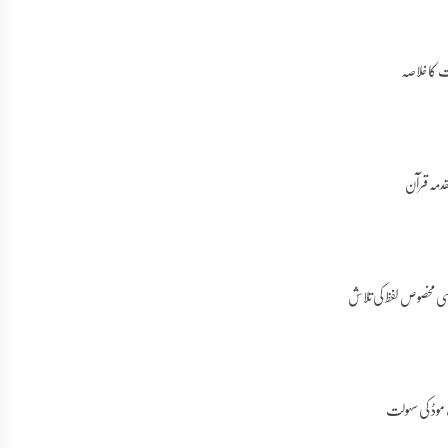
ت کا خلاصہ
قدمہ قرآن
 کسی مخصوص لفظ کی تلاش
موڈ کی سہولت