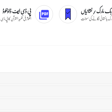
بک مارک / نشانیاں
پی ڈی ایف ڈاؤنلوڈ
ک یا نشانی لگانے کی سہولت
الکوثر فی تفسیر القرآن کا پی ڈ