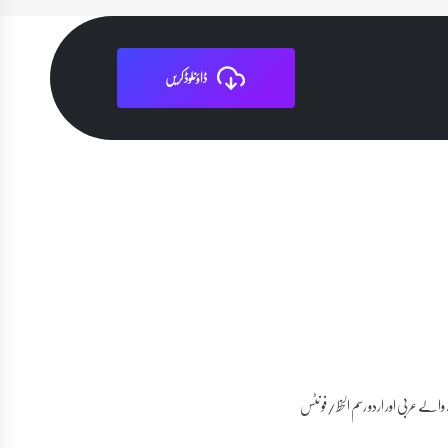
ڈاؤنلوڈ کریں
الے عربی اور اردو رسم الخط/فونٹس