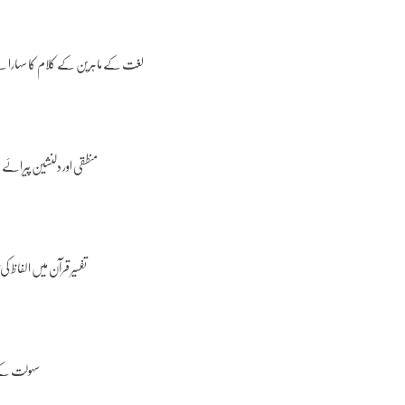
لغت کے ماہرین کے کلام کا سہارا ل
منطقی اور دلنشین پیرائے م
تفسیر قرآن میں الفاظ کی
سہولت کے 