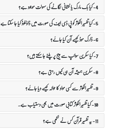
4- کیا بک مارک یا نشانی لگانے کی سہولت موجود ہے؟
5- کیا تفسیر الکوثر کو پی ڈی ایف کی صورت میں ڈاؤنلوڈ کیا جا سکتا ہے؟
6- ڈارک موڈ کیسے آن کیا جائے؟
7- کیا سکرین سوائپ سے پیج پر پلٹے جا سکتے ہیں؟
8- سکرین ہمیشہ آن ہی کیوں رہتی ہے؟
9- تفسیر الکوثر سے کسی مواد کا حوالہ کیسے دیا جائے؟
10- کیا تفسیر الکوثر کتابی صورت میں بھی دستیاب ہے۔
11- یہ تفسیر قرآن کس نے لکھی ہے؟