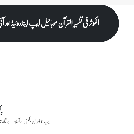
الکوثر فی تفسیر القرآن موبائیل ایپ
اینڈروئیڈ او
دل
ایپ کا ڈیزائن دلکش اور آسان ہے تاکہ تل