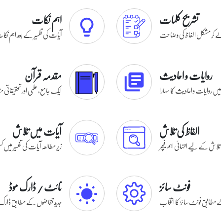
تشریح کلمات
اہم نکات
ے کر مشکل الفاظ کی وضاحت
آیات کی تفسیر کے بعد اہم نکا
روایات و احادیث
مقدمہ قرآن
یں روایات و احادیث کا سہارا
ایک جامع، علمی اور تحقیقاتی م
الفاظ کی تلاش
آیات میں تلاش
 تلاش کے لیے انتہائی اہم فیچر
زیر مطالعہ آیات کی تفسیر میں
فونٹ سائز
نائٹ / ڈارک موڈ
مطابق فونٹ سائز کا انتخاب
جدید تقاضوں کے مطابق ڈارک 