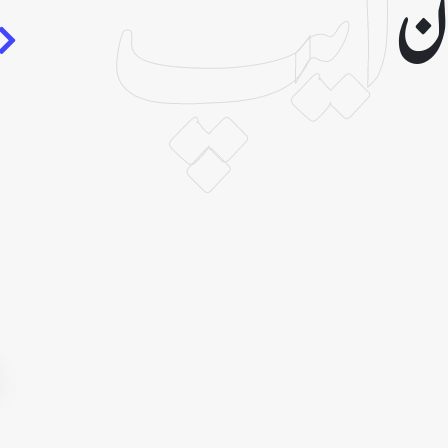
ایپ
رآن